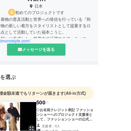
日本
初めてのプロジェクトです
て着物の普及活動と世界への発信を行っている『和
着物の新しい着方をスタイリストとして提案するロ
拠点として活動していた福本こうじ。
の想いに共感した、世界中で活躍するアーティスト
-kimonostyle.com/
り、『和輪』は始まりました。ファッションショー
メッセージを送る
とし、様々なイベントを行っています。
を選ぶ
標金額未達でもリターンが届きます
(All-in方式)
500
円
◇お名前クレジット表記 ファッショ
ンショーへのプロジェクト支援者と
して、ファッションショーの公式
After Movie （ショーをまとめた映
支援者：0人
像）にて、お名前をクレジット表記
お届け予定：2016年12月