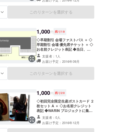
（英語）させていただきます。
このリターンを選択する
る
1,000
円
残り
19
◇早期割引 会場ファストパス ＋ ◇
早期割引 会場 優先席チケット ＋ ◇
お名前クレジット表記 ◆当日、
ファッションショー会場にて列に並
支援者：1人
ぶことなく、通常席にご案内致しま
お届け予定：2016年09月
す。 ※お席は、お好きな所を自由に
お選びください。ご希望のお席がご
ざいます際は、早めのご来場をお薦
このリターンを選択する
る
め致します。 ※当日、美術館会場へ
の会員登録（年間有効）として別途
２ユーロがかかります。 ※当日会場
へいらっしゃれる方、限定となりま
1,000
円
残り
20
す。（ミラノへの交通費等はリター
ンには含まれません） ※会場図はあ
◇初回完全限定生産ポストカード ２
くまでイメージ図であり、当日、現
枚セット A ＋ ◇お名前クレジット
場の状況によって、多少の位置や席
表記 ◆WARIN プロジェクトに集結
数の変化など起こる可能性がござい
した、国境を超えたプロのアーティ
支援者：0人
ます。予めご了承いただければと思
スト達から成るチームが、ベネツィ
お届け予定：2016年12月
います。 ◆ファッションショーへの
アでおこなった撮影作品を完全限定
プロジェクト支援者として、ファッ
生産でポストカードにしてお届け致