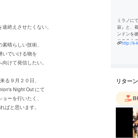
ミラノに
を途絶えさせたくない。
寂』と、
ンドンを
その２人
http://k
の素晴らしい技術、
達が集ま
継いでいける物を
をはじめ
へ向けて発信したい。
来る９月２０日、
リターン
n's Night Out にて
ショーを行いたく、
目
ればと思います。