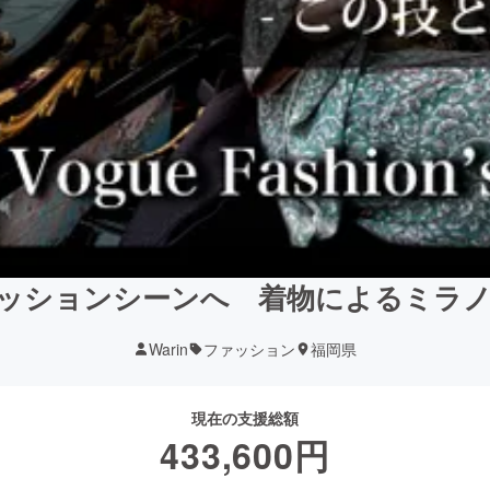
ッションシーンへ 着物によるミラ
Warin
ファッション
福岡県
現在の支援総額
433,600
円