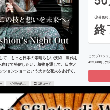
募集終
CAMPFIRE for Social Good
CAMPFIRE Creation
終
CAMPFIREふるさと納税
machi-ya
コミュニティ
このプロジェ
そして、もっと日本の素晴らしい技術、世代を
433,600
円の
へ向けて発信したい。着物を通して、日本と
ァッションショーという大きな花火をあげて、
ピー
埋め込み
QRコード