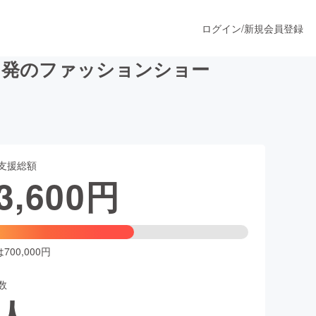
ログイン
/
新規会員登録
ノ発のファッションショー
うすぐ公開されます
支援総額
プロダクト
3,600
円
ファッション
スポーツ
00,000円
数
ア
ソーシャルグッド
人