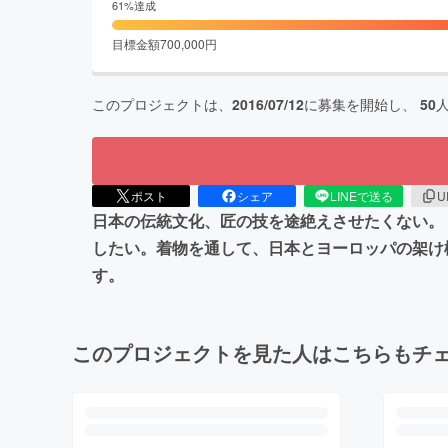
61
%達成
目標金額
700,000
円
このプロジェクトは、
2016/07/12
に募集を開始し、
50
ポスト
シェア
LINEで送る
U
日本の伝統文化、匠の技を途絶えさせたくない。
したい。着物を通して、日本とヨーロッパの架け
す。
このプロジェクトを見た人はこちらもチ