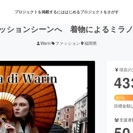
プロジェクトを掲載するには
はじめる
プロジェクトをさがす
ッションシーンへ 着物によるミラ
Warin
ファッション
福岡県
注目のリターン
注目の新着プロジェクト
募集終了が近いプロジェクト
も
現在の
音楽
舞台・パフォーマンス
43
ゲーム・サービス開発
フード・飲食店
61%
書籍・雑誌出版
アニメ・漫画
目標金額は7
支援者
チャレンジ
ビューティー・ヘルスケ
50