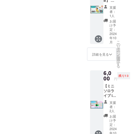
ただく
B】 リ
ドを郵
せてい
〈3曲入
されて
場合が
ターン
送。
ただき
り〉 収
おりま
支援
ござい
内容：
②Ache
ます) ・
録曲 01.
者：
す。 是
ます。
①Ache
rieより
12月1
1人
Cherry
非この
・会場
rieより
サン
日〜12
Bloom -
お届
機会に
内で係
サン
キュー
月20日
け予
English
ゲット
員の指
キュー
カード
定：
の期間
ver. 02.
してい
示及び
カード
2024
を同
で備考
Grief -
ただけ
年10
注意に
を同
封。
欄にご
English
ると嬉
こ
月
従わな
封。 ②
2023年
の
希望の
ver. 03.
しいで
リ
い場
オリジ
9月16日
タ
日時を
Palette
す！
ー
合、入
ナルThe
に発売
ン
第1〜第
詳細を見る
-
を
場をお
Momen
した
選
5希望ぐ
English
択
断り、
tポスト
Acherie
す
らいま
ver. 初
る
または
カード2
2nd
でご記
の海外
6,0
ご退場
枚組 (画
mini
入くだ
版アル
残り13
頂く場
像参
00
album
さい。
バムと
円
合がご
照・サ
「20
(例：第
なって
【ミニ
ざいま
イズ：
RERUN
1希望
おりま
ソロラ
す。ま
100×14
」の
12月1日
す！ 過
イブ in
た開演
8) ③オ
CD(サ
12時〜
去にリ
東京応
中のご
リジナ
イン入
15時) ・
リース
支援
援プラ
入場に
ルオレ
り)と限
どうし
者：
したオ
ン】 リ
ついて
ンジタ
定ポス
2人
ても繋
リジナ
ターン
は、制
オル(画
トカー
がらな
お届
ル曲の
内容：
限させ
像参
ドをお
け予
かった
中から3
①Ache
て頂く
照・サ
定：
送りす
場合や
曲を新
rie ミニ
2024
場合が
イズ：
るプラ
お忘れ
たに英
年10
ソロラ