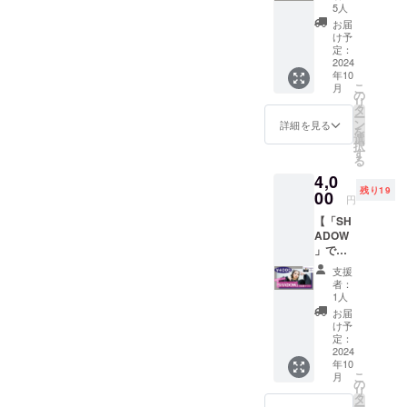
ン】 リ
UN ポス
を記載
5人
ターン
トカー
いたし
お届
内容：
ド2枚組
ます。
け予
①2024
(画像参
定：
年7月発
2024
照・サ
年10
売2曲入
イズ：
こ
月
り
100×14
の
リ
「Sum
8) ④オ
タ
ー
mer
リジナ
ン
詳細を見る
を
Hug」
ルス
選
択
の
テッ
す
る
CD(サ
カー2枚
4,0
イン入
組 (画像
残り19
り)を郵
00
参照・
円
送。
サイ
【「SH
②Ache
ズ：丸
ADOW
rieより
いス
」で応
サン
テッ
援プラ
キュー
カー /
支援
ン】 リ
カード
60×60
者：
ターン
を同
mm・
1人
内容：
封。
顔写真
お届
①2023
〈2曲入
ステッ
け予
年2月3
り〉 収
定：
カー /
日発売2
2024
録曲
46×61
年10
曲入り
01.Like
mm・
こ
月
限定
Firewor
の
素材：
リ
single
ks
タ
どちら
ー