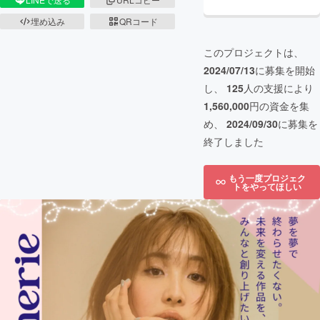
埋め込み
QRコード
このプロジェクトは、
2024/07/13
に募集を開始
し、
125
人の支援により
1,560,000
円の資金を集
め、
2024/09/30
に募集を
終了しました
もう一度プロジェク
トをやってほしい