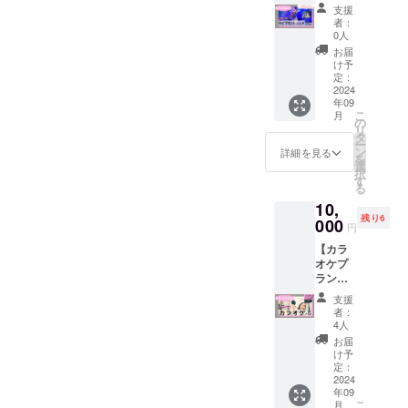
トプラ
を同
身丈74
12:00
は先着
支援
08.Starl
いただ
ン】 リ
封。
身巾55
料金：
者：
順で
ight
きま
ターン
2024年
肩巾50
0人
¥3000
す。 ・
09.Live
す。
内容：
11月に
袖丈22
＋当日
お届
お客様
a lie 10.
【入場
①2024
発売予
【XL
け予
＋
都合の
秘色
時、会
年9月16
定の5曲
定：
size】
1drink(
体調不
11.Crys
場内に
日バー
2024
入り
身丈78
当日の
良等に
tal 12.
おける
年09
スデー
Acherie
身巾58
ドリン
よる不
浸透
こ
注意事
月
ライブ
の
の
肩巾53
ク代は
参加は
13.Secr
リ
項】 ・
終了後
「NEW
タ
袖丈24
受付に
保証致
et love
ー
ご入場
にツー
アルバ
ン
着心地
詳細を見る
てお支
しかね
14.lulla
を
いただ
ショッ
ム」(サ
選
とデザ
払いく
ます。
by
択
いた順
トをお
イン入
す
インに
ださい)
・昼公
15.Cher
る
でお席
客様の
り)をお
こだ
■ 注意
演と夜
ry
をお選
10,
携帯電
送りす
わって
事項：
公演の
Bloom
びいた
残り6
話にて
000
るプラ
作りま
・お席
円
どちら
16.Pale
だけま
スタッ
ンで
した。
は先着
がご希
tte
す。譲
【カラ
フが撮
す。 ア
大きめ
順で
望かお
Acherie
り合っ
オケプ
影。
ルバム
サイズ
す。 ・
選びく
の全て
てご協
ラン】
2024年
に加
となっ
お客様
ださ
が詰
力いた
リター
9月16日
え、
てお
都合の
支援
い。 ・
まった
だける
ン内
のバー
Acherie
り、普
者：
体調不
下記の
大切な
と幸い
容：
スデー
よりサ
4人
段使い
良等に
注意・
作品で
です。
①Ache
ライブ
ン
もしや
お届
よる不
禁止事
す。 CD
係員よ
rie と一
終了
キュー
け予
すい一
参加は
項をお
に加え
りお席
緒にカ
後、
定：
カード
着と
保証致
守り頂
て、ト
のご相
ラオケ
2024
ツー
を同封
なって
しかね
けない
レカや
談をさ
年09
に行け
ショッ
させて
おりま
ます。
場合は
こ
ポスト
月
せてい