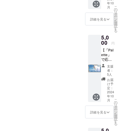
場：
てもお
年10
り)を郵
mini
One
気に入
こ
月
送。
album
の
Music
りの作
リ
②Ache
「mello
タ
Salon
品で
ー
rieより
w」をサ
ン
時間 :
詳細を見る
す！ 是
を
サン
イン入
選
昼公演
非この
択
キュー
りでお
す
open
機会に
る
カード
送りす
12:30
ゲット
5,0
を同
るプラ
start
して聴
封。
00
ンで
13:00
いてい
円
Acherie
す。 ミ
夜公演
ただけ
【「Pal
のサイ
ニアル
open
ると嬉
ette」
ン付き
バムに
17:30
しいで
で応援
色紙を
加え、
start
す！
プラ
お届け
Acherie
18:00
支援
ン】 リ
するプ
よりサ
料金：
者：
ターン
ランで
ン
5人
¥2500
内容：
す♪ 注
キュー
＋当日
お届
①2023
意事
カード
け予
＋
年12月
項： ・
定：
を同封
1drink
16日発
2024
備考欄
させて
500円〜
年10
売3曲入
に色紙
いただ
600円
こ
月
り3rd
に記載
の
きま
(当日の
リ
mini
したい
タ
す。
ドリン
ー
album
お名前
ン
〈５曲
詳細を見る
ク代は
を
「Palett
をご記
選
入り〉
受付に
択
e」の
入くだ
す
収録曲
てお支
る
CD(サ
さい。
1. Find
払いく
5,0
イン入
（何も
Our