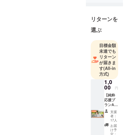
興味を持
ち、2021年
より本格的
リターンを
にアーティ
スト活動を
選ぶ
始動。全て
の曲を作詞
目標金額
作曲。繊細
未達でも
かつ力強い
リターン
歌声と楽曲
が届きま
す
(All-in
ごとに変化
方式)
する世界観
1,0
を幅広い世
00
代に発信す
円
る。今年は
【純粋
応援プ
韓国とアメ
ランA】
リカでの
リター
支援
ン内
ワールドラ
者：
容：
17人
イブも予定
①Ache
お届
している。
rieより
け予
お礼の
定：