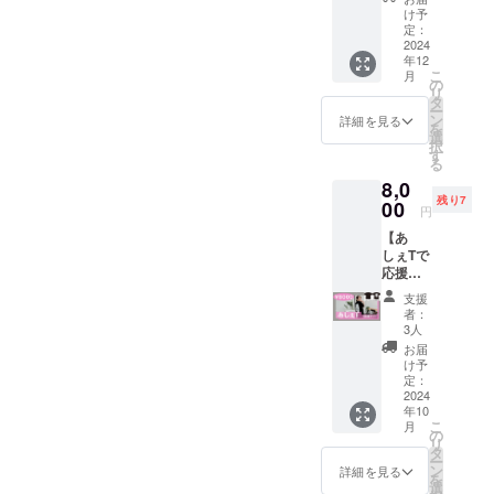
す。収
だける
出来た
内容：
ていた
カード
け予
¥2500 ■
録され
と嬉し
ら嬉し
①Ache
だきま
定：
をお送
注意事
た映像
いで
いです
rie東京
2024
す。
りする
項： ・
や写真
す！
♬
年12
ワンマ
(メール
プラン
お席は
は商品
こ
月
ンライ
の内容
の
です。
先着順
化やプ
リ
ブのチ
はみな
タ
ミニア
です。
ロモー
ー
ケット
さま同
ン
ルバム
詳細を見る
・お客
ション
を
を提供
じにな
選
に加
様都合
等に使
択
させて
ります)
す
え、
の体調
用され
る
いただ
Acherie
Acherie
不良等
る可能
8,0
きま
大阪ワ
よりサ
による
性がご
残り7
す。(会
00
ンマン
ン
不参加
円
ざいま
場取り
ライブ
キュー
は保証
すので
【あ
置き)
におけ
カード
致しか
予めご
しぇTで
②Ache
る応援
を同封
ねま
了承下
応援プ
rieより
プラン
させて
す。 ・
さい。
ラン】
お礼の
です。
いただ
昼公演
支援
【場外
リター
メール
■ 概要
きま
者：
と夜公
におけ
ン内
をお送
2024年
3人
す。 仕
演のど
る注
容： ①
りさせ
12月8日
様： •56
お届
ちらが
意・禁
オリジ
ていた
(日） 会
け予
ページ
ご希望
止事
ナルT
だきま
定：
場：大
ブック
かお選
項】 ・
シャツ
2024
す。
阪
レット •
びくだ
会場周
年10
(サイズ
(メール
RUIDO
ポス
さい。
辺にお
こ
月
を選択
の内容
の
〒542-
ター
・下記
いて近
リ
可能)を
はみな
タ
0081 大
•CD盤
の注
隣住民
ー
郵送。
さま同
ン
阪府大
詳細を見る
面 •ポス
意・禁
並びに
を
②Ache
じにな
選
阪市中
トカー
止事項