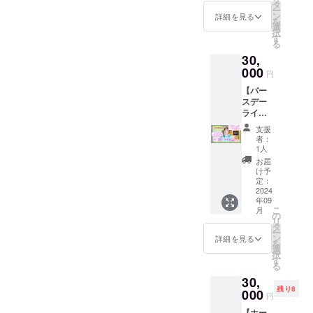
ング(カ
会場：
タ
Acherie
内に入
は商品
mm・
08.Starl
ー
バーor
大阪市
ン
を応援
詳細を見る
り、ご
化やプ
素材：
ight
を
お好き
内 時
選
するプ
来場の
ロモー
アクリ
09.Live
択
なオリ
間：18
す
ランで
お客様
ション
ル樹脂)
a lie 10.
る
ジナル)
時頃〜
す♪ 是
の様子
等に使
⑨オリ
秘色
30,
を動画
会場及
非この
が媒体
用され
ジナル
11.Crys
で撮影
000
び時間
機会に
や商品
円
る可能
タオル
tal 12.
して
に関し
お気に
映像に
性がご
(画像参
浸透
【バー
メール
ては8月
入り衣
映りこ
ざいま
照・サ
13.Secr
スデー
にてお
頃に
装を
む場合
すので
イズ：
et love
ライブ
送り。
メール
ゲット
がござ
予めご
340mm
14.lulla
満喫プ
Acherie
にてご
してい
いま
支援
了承下
×850m
by
ラン】
本人が
連絡さ
ただけ
者：
す。収
さい。
m・素
15.Cher
リター
あなた
せてい
1人
ると嬉
録され
【場外
材：綿
ry
ン内
のリク
ただき
しいで
お届
た映像
におけ
100%・
Bloom
容：
エスト
ます。
け予
す！
や写真
る注
色：ホ
16.Pale
①2024
にお答
定：
注意事
は商品
意・禁
ワイ
tte こち
年9月16
2024
えして
項： ・
化やプ
止事
ト、文
らは限
年09
日(月・
個別に
お客様
ロモー
項】 ・
字はネ
こ
定100個
月
祝)バー
リクエ
の
都合の
ション
会場周
イビー)
リ
で制作
スデー
ストソ
タ
体調不
等に使
辺にお
⑩オリ
ー
したbox
ライブ
ング(カ
ン
良等に
詳細を見る
用され
いて近
ジナル
を
型で
終了後
バーor
選
よる不
る可能
隣住民
オレン
択
す。 ラ
にツー
お好き
す
参加は
性がご
並びに
ジタオ
る
イブ会
ショッ
なオリ
保証致
ざいま
周囲の
ル(画像
場でし
30,
トをお
ジナル)
しかね
すので
迷惑に
参照・
か本来
残り8
客様の
000
にお答
ます。
円
予めご
なるよ
サイ
購入で
携帯電
えし、
・ご飯
了承下
うな行
ズ：
きない
【ホー