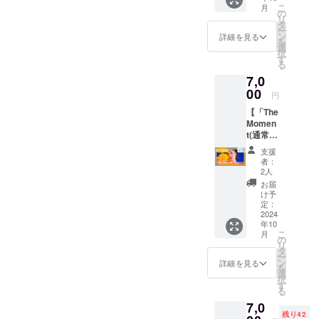
ござい
340mm
ンで
の場合
語バー
こ
月
イブ in
ます。
×840m
の
す。 ミ
は対応
ジョン
リ
東京の
・紛失
m・素
タ
ニアル
できな
で制作
ー
チケッ
や盗難
材：綿
ン
バムに
詳細を見る
い場合
いたし
を
トを提
等の責
100%・
選
加え、
がござ
まし
択
供させ
任は一
色：オ
す
Acherie
いま
た。 是
る
ていた
切負い
レン
よりサ
す。 ・
非この
7,0
だきま
かねま
ジ、文
ン
Acherie
機会に
す。(会
00
すので
字はブ
キュー
本人が
円
ゲット
場取り
予めご
ラック)
カード
中断せ
して聴
【「The
置き)
了承下
④オリ
を同封
ざるを
いてい
Momen
②Ache
さい。
ジナル
させて
得ない
ただけ
t(通常
rieより
・酒
ロゴス
いただ
と思っ
ると嬉
ver.)」
お礼の
類、危
テッ
きま
た場合
支援
しいで
で応援
メール
険物等
カー (画
す。
者：
はス
す！
プラ
をお送
を持込
像参
2人
〈５曲
タッフ
ン】 リ
りさせ
むこと
照・サ
入り〉
お届
に報告
ターン
ていた
はでき
イズ：
け予
収録曲
し中断
内容：
だきま
定：
ませ
30×110
1.
いたし
①2024
2024
す。
ん。場
mm・
Starligh
ます。
年10
年3月31
(メール
内への
素材：
t 2. 秘色
ビデオ
こ
月
日発売
の内容
の
持込み
ミラー
3. Live
通話は
リ
16曲入
はみな
タ
を見つ
コート
a lie 4.
初めて
ー
りベス
さま同
ン
けた場
シール
詳細を見る
Grief 5.
の試み
を
トアル
じにな
選
合は、
紙） ⑤
Stand
です
択
バム
ります)
す
没収及
オリジ
on -
が、遠
る
「The
ミニソ
びチ
ナル
piano
方の方
7,0
Momen
ロライ
ケット
20RER
ver- 20
や普段
残り42
t(通常
ブ in東