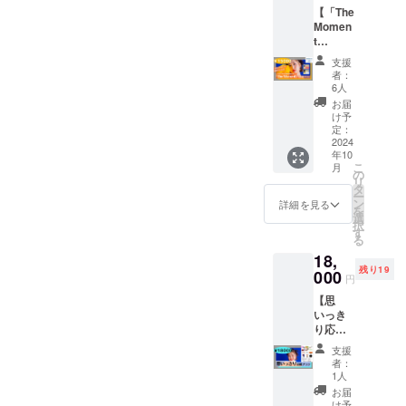
時間に
昼公演
くださ
い致し
時、会
【「The
ござい
色：オ
関して
open
い♬
ます。
場内に
Momen
ます。
レン
は8月頃
12:30
【撮影
おける
t
・紛失
ジ、文
にメー
start
におけ
注意事
(special
や盗難
字はブ
ルにて
13:00
支援
る注意
項】 ・
box
等の責
ラック)
ご連絡
夜公演
者：
事項】
ご入場
ver.)」
任は一
②オリ
させて
6人
open
・演奏
いただ
で応援
切負い
ジナル
いただ
17:30
お届
中の撮
いた順
プラ
かねま
ビッグ
きま
け予
start
影及び
でお席
ン】 リ
すので
トート
定：
す。 注
18:00
録音は
をお選
ターン
2024
予めご
素材 (画
意事
料金：
禁止と
びいた
年10
内容：
了承下
像参
項： ・
¥2,500
こ
させて
月
だけま
①2024
さい。
照・サ
の
お客様
＋
リ
いただ
す。譲
年3月31
・酒
イズ :
タ
都合の
1drink
ー
きま
り合っ
日発売
類、危
本体サ
ン
体調不
詳細を見る
500円〜
を
す。
てご協
16曲入
険物等
イズ→
選
良等に
600円
択
【入場
力いた
りベス
を持込
約
す
よる不
(当日の
る
時、会
だける
トアル
むこと
W480x
参加は
ドリン
場内に
と幸い
18,
バム
はでき
H400x
保証致
ク代は
おける
です。
残り19
「The
000
ませ
D150m
しかね
受付に
円
注意事
係員よ
Momen
ん。場
m 持ち
ます。
てお支
項】 ・
りお席
【思
t
内への
手サイ
・カラ
払いく
ご入場
のご相
いっき
(special
持込み
ズ→約
オケ内
ださい)
いただ
談をさ
り応援
box
を見つ
W30xL
での動
注意事
いた順
せてい
プラ
ver.)」
けた場
600mm
画撮影
項： ・
支援
でお席
ただく
ン】 リ
の
合は、
・素材 :
や写真
者：
チケッ
をお選
場合が
ターン
CD(サ
没収及
コット
1人
撮影は
トはつ
びいた
ござい
内容：
イン入
びチ
ン
禁止と
お届
きませ
だけま
ます。
①Ache
り)を郵
ケット
100%・
け予