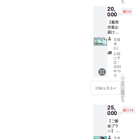
・何か
ます。
る
頂く場
Acherie
等の責
リジナ
プラン
す。収
封。
リクエ
・昼公
20,
合がご
本人が
任は一
ル
です。
録され
Acherie
ストが
演と夜
残り3
ざいま
個別に
000
切負い
Cherry
ミニア
た映像
よりラ
円
ありま
公演の
す。ま
ビデオ
かねま
Bloom
ルバム
や写真
イブ参
したら
どちら
【着用
た開演
メッ
すので
ポスト
に加
は商品
戦グッ
気兼ね
が良い
衣装お
中のご
セージ
予めご
カード2
え、
化やプ
ズとサ
に
か選択
届けプ
入場に
をお送
了承下
枚組(画
Acherie
ロモー
ン
Acherie
欄でお
ラン】
ついて
りしま
さい。
像参
よりサ
ション
キュー
支援
にお伝
選びく
リター
は、制
す。 ・
・酒
照・サ
ン
者：
等に使
カード
えくだ
ださ
ン内
限させ
収録時
類、危
イズ：
2人
キュー
用され
をお送
さい。
い。 ︎︎・
容： ①
て頂く
間：2分
険物等
100×14
カード
お届
る可能
りさせ
皆様の
お客様
過去に
場合が
間 ・提
を持込
8) ⑤オ
け予
を同封
性がご
ていた
歌を聴
都合の
Acherie
ござい
供方
定：
むこと
リジナ
させて
ざいま
だきま
けるこ
体調不
本人が
2024
ます。
法：
はでき
ル
いただ
すので
す！
とを楽
良等に
年10
着用し
・紛失
メール
ませ
Crystal
きま
予めご
しみに
こ
よる不
月
た衣装
や盗難
にURL
の
ん。場
ポスト
す。 仕
了承下
してお
リ
参加は
(着用の
等の責
を記載
タ
内への
カード2
様： •サ
さい。
りま
ー
保証致
写真付
任は一
いたし
ン
持込み
枚組(画
詳細を見る
イン付
【場外
す。 皆
を
しかね
き)をラ
切負い
ます。
選
を見つ
像参
きチェ
におけ
さんと
択
ます。
ンダム
かねま
注意事
す
けた場
照・サ
キ •56
る注
一緒に
る
ライブ
で郵
すので
項： ・
合は、
イズ：
ページ
意・禁
歌える
終了後
25,
送。(選
予めご
内容は1
没収及
100×14
ブック
止事
ことを
に皆さ
残り10
択はで
000
了承下
人1人異
びチ
8) ⑥
レット •
円
項】 ・
楽しみ
んと記
きませ
さい。
なりま
ケット
カップ
ポス
会場周
にして
念写真
【ご飯
ん)
・酒
す。皆
回収の
ケーキ
ター
辺にお
おりま
を撮れ
会プラ
②Ache
類、危
様へ個
上、退
ポスト
•CD盤
いて近
す！
ること
ン】 リ
rieより
険物等
別に、
場とさ
カード2
面 •ポス
隣住民
を楽し
ターン
サン
を持込
動画に
せて頂
枚組(画
トカー
支援
並びに