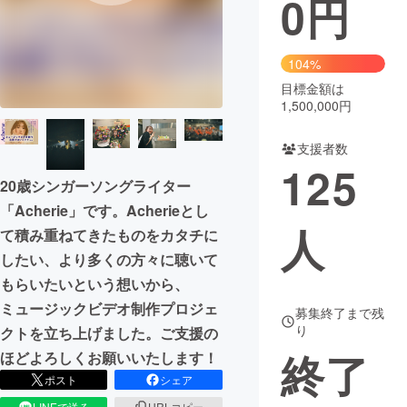
0
円
まちづくり・地域活性化
104%
目標金額は
CAMPFIRE for Social Good
CAMPFIRE Creation
1,500,000円
CAMPFIREふるさと納税
machi-ya
コミュニティ
支援者数
125
20歳シンガーソングライター
「Acherie」です。Acherieとし
人
て積み重ねてきたものをカタチに
したい、より多くの方々に聴いて
もらいたいという想いから、
ミュージックビデオ制作プロジェ
募集終了まで残
り
クトを立ち上げました。ご支援の
終了
ほどよろしくお願いいたします︎︎︎︎︎︎！
ポスト
シェア
LINEで送る
URLコピー