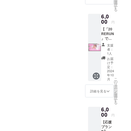
を
いただ
②Ache
入り海
選
ン
ドファ
択
きま
rieより
外版ア
す
キュー
ンディ
る
す。
お礼の
ルバム
カード
ングで
【入場
6,0
メール
「Shiki
を同封
制作し
時、会
をお送
00
」の
させて
た大切
円
場内に
りさせ
CD(サ
いただ
な作品
おける
【「20
ていた
イン入
きま
です。
注意事
RERUN
だきま
り)と限
す。
沢山の
項】 ・
」で応
す。
定ポス
〈4曲入
ご支
ご入場
援プラ
(メール
トカー
り〉 収
援、本
支援
いただ
ン】 リ
の内容
ドをお
録曲 1.
者：
当にあ
いた順
ターン
はみな
送りす
1人
Cherry
りがと
でお席
内容：
さま同
るプラ
Bloom
お届
うござ
をお選
①2023
じにな
ンで
け予
2.
いまし
びいた
年9月16
ります)
定：
す。 ミ
Secret
た。
だけま
日発売5
2024
注意事
ニアル
Love 3.
ファン
す。譲
年10
曲入り
項： ・
バムに
lullaby
の方と
こ
月
り合っ
2nd
zoomを
の
加え、
4.
一緒に
リ
てご協
mini
使用し
タ
Acherie
Starligh
作り上
ー
力いた
album
てビデ
ン
よりサ
詳細を見る
t 春のラ
げた大
を
だける
「20
オ通話
選
ン
ブソン
切な作
択
と幸い
RERUN
を行い
す
キュー
グ
品、是
る
です。
」の
ます(11
カード
「Cherr
非ゲッ
係員よ
6,0
CD(サ
月頃
を同封
ry
トして
りお席
イン入
00
メール
させて
Bloom
円
いただ
のご相
り)と限
にて詳
いただ
」を含
けると
談をさ
【応援
定ポス
細をお
きま
む全4曲
嬉しい
せてい
プラン
トカー
送りさ
す。
が収録
です！