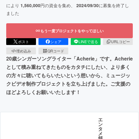
により
1,560,000
円の資金を集め、
2024/09/30
に募集を終了し
ました
もう一度プロジェクトをやってほしい
ポスト
シェア
LINEで送る
URLコピー
埋め込み
QRコード
20歳シンガーソングライター「Acherie」です。Acherie
として積み重ねてきたものをカタチにしたい、より多く
の方々に聴いてもらいたいという想いから、ミュージッ
クビデオ制作プロジェクトを立ち上げました。ご支援の
ほどよろしくお願いいたします︎︎︎︎︎︎！
エ
ン
タ
メ
領