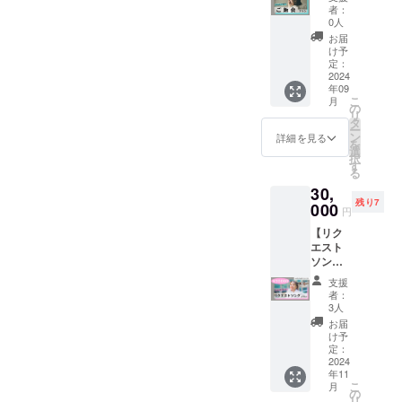
みにし
内容：
キュー
むこと
てお礼
く場合
像参
者：
ド2枚
周囲の
ており
①Ache
カード
はでき
を伝え
0人
がござ
照・サ
（ラン
迷惑に
ます！
rie と一
を同
ませ
させて
いま
イズ：
お届
ダム） •
なるよ
緒にご
封。 注
ん。場
くださ
け予
す。 ・
100×14
トレカ3
うな行
飯会に
意事
定：
内への
い♪ ・
各公演
8) ⑦オ
枚（ラ
為はご
参加で
2024
項： ・
持込み
備考欄
は、映
リジナ
ンダ
遠慮下
年09
きるプ
着用し
を見つ
に
像収録
ルロゴ
ム）
さい。
こ
月
ランで
たこと
の
けた場
Acherie
および
ステッ
•Acheri
リ
す
のある
タ
合は、
から読
写真撮
カー (画
eレター
ー
②Ache
衣装を
ン
没収及
んでも
詳細を見る
影用の
像参
〈16曲
を
rieより
お送り
選
びチ
らいた
カメラ
照・サ
入り〉
択
お礼の
します
す
ケット
い名称
が会場
イズ：
収録曲
る
メール
ので、
回収の
をお書
内に入
30×110
01.Burn
30,
をお送
新品未
上、退
き下さ
り、ご
mm・
Out
残り7
りさせ
000
使用で
場とさ
い。 応
来場の
素材：
円
02.Dais
ていた
はござ
せて頂
援して
お客様
ミラー
y 03.無
【リク
だきま
いませ
く場合
くださ
の様子
コート
法地帯
エスト
す。
ん。ご
がござ
る皆様
が媒体
シール
04.My
ソング
(メール
理解の
いま
に心を
や商品
紙） ⑧
Future
プラ
の内容
ある方
す。 ・
込めて
映像に
オリジ
支援
Code
ン】 リ
はみな
のみお
各公演
メッ
者：
映りこ
ナルア
05.Find
ターン
さま同
願い致
3人
は、映
セージ
む場合
クリル
Our
内容：
じにな
しま
像収録
をお送
お届
がござ
キーホ
Dream
①Ache
ります)
す。
け予
および
りさせ
いま
ルダー
Road
rieから
■ 概要
定：
Acherie
写真撮
ていた
す。収
(画像参
06.Stan
個別の
2024
2024年
の衣装
影用の
だきま
録され
照・サ
d On
年11
リクエ
9月23日
をゲッ
カメラ
す。
た映像
イズ：
07.Blue
こ
月
ストソ
(月・祝)
の
トして
が会場
や写真
70×30
Star
リ