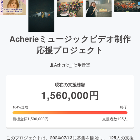
Acherieミュージックビデオ制作
応援プロジェクト
Acherie_life
音楽
現在の支援総額
1,560,000
円
終了
104
%達成
目標金額
1,500,000
円
支援者数
125
人
このプロジェクトは、
2024/07/13
に募集を開始し、
125
人の支援