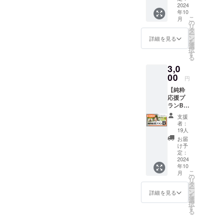
メール
2024
年10
をお送
こ
月
りさせ
の
リ
ていた
タ
ー
だきま
ン
詳細を見る
を
す。
選
択
(メール
す
る
の内容
3,0
はみな
さま同
00
円
じにな
【純粋
ります)
応援プ
ランB】
リター
支援
ン内
者：
容：
19人
①Ache
お届
rieより
け予
お礼の
定：
メール
2024
年10
をお送
こ
月
りさせ
の
リ
ていた
タ
ー
だきま
ン
詳細を見る
を
す。
選
択
(メール
す
る
の内容