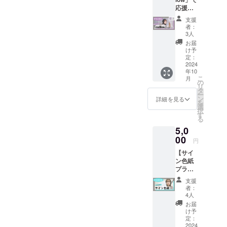
②Ache
り)と限
マーソ
応援プ
rieより
定ポス
ング、
ラン】
お礼の
トカー
是非こ
支援
リター
メール
ドをお
の機会
者：
ン内
をお送
送りす
3人
にゲッ
容：
りさせ
るプラ
トして
お届
①5曲入
ていた
ンで
け予
聴いて
り1st
だきま
定：
す。 ミ
いただ
mini
2024
す。
ニアル
けると
年10
album
(メール
バムに
嬉しい
こ
月
「mello
の内容
の
加え、
です！
リ
w」(サ
はみな
タ
Acherie
ー
イン入
さま同
ン
よりサ
詳細を見る
を
り)を郵
じにな
選
ン
択
送。
ります)
す
キュー
る
②Ache
Acherie
カード
5,0
rieより
バース
を同封
サン
00
デーラ
させて
円
キュー
イブに
いただ
【サイ
カード
おける
きま
ン色紙
を同
応援プ
す。
プラ
封。
ランで
〈2曲入
ン】 リ
2022年
す。 ■
り〉 収
支援
ターン
12月4日
概要
録曲
者：
内容：
に発売
2024年
4人
1.Grief
①サイ
した
9月16日
2.浸透
お届
ン付き
Acherie
(月・
け予
サウン
色紙(お
の5曲入
定：
祝） 会
ドがと
名前入
2024
り1st