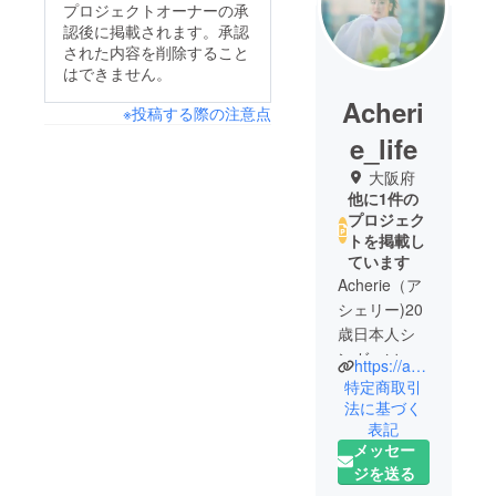
プロジェクトオーナーの承
認後に掲載されます。承認
された内容を削除すること
はできません。
Acheri
※投稿する際の注意点
e_life
大阪府
他に1件の
プロジェク
トを掲載し
ています
Acherie（ア
シェリー)20
歳日本人シ
ンガーソン
https://acherie.bitfan.id/
グライ
特定商取引
ター。幼少
法に基づく
表記
期から音楽
メッセー
で自己表現
ジを送る
することに