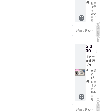
項をお
容：
キュー
送りす
お届
しいで
守り頂
①2024
カード
るプラ
け予
す。
けない
年5月18
を同
定：
ンで
場合は
日発売3
2024
封。
す。 ミ
やむを
年10
曲入り
2023年
ニアル
得ず退
こ
月
海外版
12月16
の
バムに
場、も
リ
アルバ
日に発
タ
加え、
しくは
ー
ム
売した
ン
Acherie
詳細を見る
公演中
を
「Shiki
Acherie
選
よりサ
止とな
択
」の
4th mini
す
ン
る場合
る
CD(サ
album
キュー
があり
5,0
イン入
「It’s
カード
ます。
り)と限
00
You」の
を同封
円
皆様の
定ポス
CD(サ
させて
ご協力
【ビデ
トカー
イン入
いただ
をお願
オ通話
ドを郵
り)と限
きま
い致し
プラ
送。
定ポス
す。
ます。
ン】 リ
②Ache
トカー
〈3曲入
支援
【撮影
ターン
rieより
ドをお
り〉 収
者：
におけ
内容：
サン
送りす
3人
録曲 1.
る注意
①Ache
キュー
るプラ
Palette
お届
事項】
rieと5
カード
ンで
け予
2. 無法
・演奏
分間の
を同
定：
す。 ミ
地帯-
中の撮
ビデオ
2024
封。
ニアル
piano
影及び
年12
通話が
2024年
バムに
ver- 3.
こ
録音は
月
できる
5月18日
の
加え、
蛍の光
リ
禁止と
プラン
に発売
タ
Acherie
前回の
ー
させて
です。
した3曲
ン
よりサ
詳細を見る
クラウ