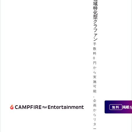
域
特
化
型
ク
ラ
フ
ァ
ン
手
数
料
0
円
か
ら
実
施
可
能
。
企
画
掲載
無料
か
ら
リ
タ
ー