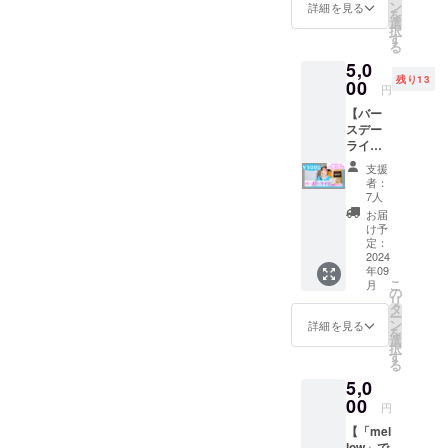
「SHA
02.1m
ン
もアー
詳細を見る
を
DOW」
m 2024
選
ト紙) ⑤
択
の
年7月発
す
オリジ
る
CD(サ
売2曲入
ナルラ
5,0
イン入
り
バーバ
残り13
り)と限
00
「Sum
ンド (画
円
定ポス
mer
像参
【バー
トカー
Hug」
照・サ
スデー
ドを郵
をお送
イズ：
ライブ
送。
りする
タテ21
応援プ
②Ache
プラン
ミリ×ヨ
支援
ラン】
rieより
です。
コ208ミ
者：
リター
サン
ミニア
7人
リ・素
ン内
キュー
ルバム
材：ポ
お届
容：
カード
に加
け予
リ塩化
①Ache
を同
定：
え、
ビニー
rieバー
2024
封。
Acherie
ル・
年09
スデー
2023年
よりサ
色：ク
こ
月
ライブ
2月3日
の
ン
リア)閉
リ
のチ
に発売
タ
キュー
じる
ー
ケット
した限
ン
カード
詳細を見る
を
を提供
定
選
を同封
択
させて
single
す
させて
る
いただ
「SHA
いただ
5,0
きま
DOW」
きま
す。(会
00
の
す。
円
場取り
CD(サ
Acherie
【「mel
置き)
イン入
初のサ
low」で