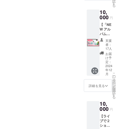
周囲の
択
rieより
ります)
す
央区南
ド2枚
をお守
迷惑に
る
サン
Acherie
船場3-
（ラン
り頂け
なるよ
10,
キュー
東京ワ
10-11
ダム） •
ない場
うな行
カード
000
ンマン
FPG
トレカ3
円
合はや
為はご
を同
ライブ
links
枚（ラ
むを得
遠慮下
【「NE
封。
におけ
SHINS
ンダ
ず退
さい。
W アル
Acherie
る応援
AIBAS
ム）
場、も
バム」
のTシャ
プラン
HI B1
•Acheri
しくは
お届け
ツを
です。
時間 :
eレター
支援
公演中
プラ
ゲット
■ 概要
open
者：
〈16曲
止とな
ン】 リ
して
2024年
17人
17:30
入り〉
る場合
ターン
Acherie
12月21
start
お届
収録曲
があり
内容：
を応援
日(土）
け予
18:00
01.Burn
ます。
①2024
するプ
定：
会場：
料金：
Out
皆様の
年11月
2024
ランで
青山 月
¥3000
02.Dais
ご協力
年12
発売5曲
す♪ カ
見ル君
＋当日
y 03.無
をお願
こ
月
入り
ラー展
の
想フ |
＋
法地帯
い致し
リ
「NEW
開はブ
タ
MoonR
1drink(
04.My
ます。
ー
アルバ
ラック
ン
omanti
詳細を見る
当日の
Future
【撮影
を
ム」(サ
のみで
選
c 東京
ドリン
Code
におけ
択
イン入
す。 ■
す
都港区
ク代は
05.Find
る注意
る
り)を郵
サイズ
南青山
受付に
Our
事項】
10,
送。
をお選
4-9-1
てお支
Dream
・演奏
②Ache
000
びいた
B1F 時
払いく
円
Road
中の撮
rieより
だけま
間 :
ださい)
06.Stan
影及び
【ライ
サン
す。
open
■ 注意
d On
録音は
ブで２
キュー
【L
11:30
事項：
07.Blue
禁止と
ショッ
カード
size】
start
・お席
Star
させて