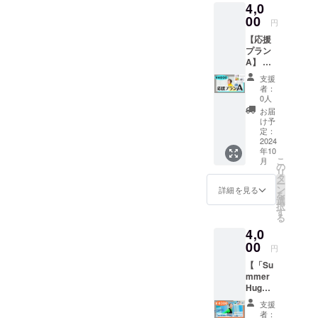
4,0
はみな
さま同
00
円
じにな
【応援
ります)
プラン
②Ache
A】 リ
rieより
ターン
お礼の
支援
内容：
メッ
者：
①Ache
セージ
0人
rieより
動画を
お届
サン
お送り
け予
キュー
させて
定：
カード
2024
いただ
年10
を同
きま
こ
月
封。 ②
す。 (動
の
リ
オリジ
画の内
タ
ー
ナルポ
容はみ
ン
詳細を見る
を
スト
なさま
選
択
カード2
同じに
す
る
枚組 (画
なりま
4,0
像参
す) ・収
照・サ
00
録時
円
イズ：
間：1分
【「Su
100×14
間 ・提
mmer
8) ③オ
供方
Hug」
リジナ
法：
で応援
ル
メール
支援
プラ
20RER
にURL
者：