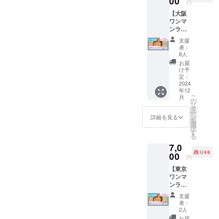
00
回収の
UN ポス
歳の誕
円
直接お
ver.)」
京にお
上、退
トカー
生日に
話でき
【大阪
の
ける応
場とさ
ド2枚組
リリー
ない方
ワンマ
CD(サ
援プラ
せて頂
(画像参
スした
ともお
ンライ
イン入
ンで
く場合
照・サ
作品で
話でき
ブ応援
り)を郵
す。 ■
がござ
イズ：
す。 普
支援
る機会
プラ
送。
概要
いま
100×14
者：
通のCD
を作り
ン】 リ
②Ache
2024年
8人
す。 ・
8)
より大
たくて
ターン
rieより
10月5日
各公演
お届
きい18
このよ
内容：
サン
(土） 会
け予
は、映
センチ
うなプ
①Ache
キュー
定：
場：
像収録
サイズ
ランを
rie大阪
2024
カード
Studio
および
にこだ
作って
年12
ワンマ
を同
Waves
写真撮
わりま
みまし
こ
月
ンライ
封。
の
-
影用の
した。
た。も
リ
ブのチ
2024年
タ
Nishiaz
カメラ
20ペー
ちろん
ー
ケット
3月31日
ン
abu- 東
詳細を見る
が会場
ジブッ
普段か
を
を提供
に発売
選
京都港
内に入
クレッ
らライ
択
させて
した16
す
区西麻
り、ご
トもつ
ブに足
る
いただ
曲入り
布2-21
来場の
いてお
を運ん
7,0
きま
ベスト
東京都
お客様
りま
でくだ
残り48
す。(会
00
アルバ
港区南
の様子
円
す！ 20
さり、
場取り
ム「The
青山4-
が媒体
歳の私
直接お
【東京
置き)
Momen
9-1 B1F
や商品
が詰
話しで
ワンマ
②Ache
t(通常
時間 :
映像に
まった
きる方
ンライ
rieより
ver.)」
open
映りこ
この作
もいつ
ブ応援
お礼の
(サイン
17:30
む場合
支援
品、是
も通り
プラ
メール
入り)と
start
者：
がござ
非聴い
楽しく
ン】 リ
をお送
限定ポ
2人
18:00
いま
ていた
お話し
ターン
りさせ
スト
料金：
お届