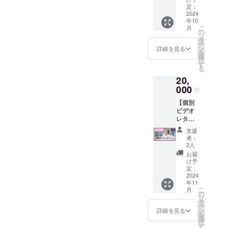
させて
んので
す。譲
・会場
rieより
送。
定：
回収の
容量：
いただ
必ずチ
り合っ
内で係
サン
2024
②Ache
上、退
約19
きま
ケット
てご協
年10
員の指
キュー
rieより
場とさ
リッ
す。 ・
を購入
こ
月
力いた
示及び
カード
サン
の
せて頂
ター）
カラオ
済みも
リ
だける
注意に
を同
キュー
タ
く場合
③New
ケ内で
しくは
ー
と幸い
従わな
封。 ②
カード
ン
がござ
Tシャツ
詳細を見る
の写真
クラウ
を
です。
い場
オリジ
を同
選
いま
■サイズ
撮影も
ドファ
択
係員よ
合、入
ナルThe
封。
す
す。 ・
をお選
お断り
ンディ
る
りお席
場をお
Momen
2024年
各公演
びいた
させて
ングで
のご相
20,
断り、
tポスト
3月31日
は、映
だけま
いただ
チケッ
談をさ
または
カード2
000
に発売
像収録
す 【L
きます
円
トの
せてい
ご退場
枚組 (画
した16
および
size】
が、
ページ
ただく
【個別
頂く場
像参
曲入り
写真撮
身丈74
Acherie
から支
場合が
ビデオ
合がご
照・サ
ベスト
影用の
身巾55
が記念
援して
ござい
レター
ざいま
イズ：
アルバ
カメラ
肩巾50
に撮影
くだ
ます。
プラ
す。ま
100×14
ム「The
が会場
袖丈
させて
支援
さって
・会場
ン】 リ
た開演
8) ③オ
Momen
内に入
22【XL
者：
いただ
いる方
内で係
ターン
中のご
リジナ
t
2人
り、ご
size】
く場合
のみ対
員の指
内容：
入場に
ル20
(special
来場の
身丈78
お届
がござ
象とな
示及び
①Ache
ついて
RERUN
box
け予
お客様
身巾58
います
りま
注意に
rieから
は、制
ポスト
定：
ver.)」
の様子
肩巾53
(写りた
す。 ︎︎・
従わな
個別の
2024
限させ
カード2
(サイン
が媒体
袖丈24
くない
ライブ
年11
い場
ビデオ
て頂く
枚組 (画
入り)と
や商品
④Ache
方はお
終了
こ
月
合、入
レター
場合が
像参
の
限定ポ
映像に
rieより
断りい
後、会
リ
場をお
をメー
ござい
照・サ
タ
スト
映りこ
サン
ただい
場内に
ー
断り、
ルにて
ます。
イズ：
ン
カード
詳細を見る
む場合
キュー
て大丈
て撮影
を
または
お送
・紛失
100×14
選
をお送
がござ
カード
夫です)
を行い
択
ご退場
り。
や盗難
8) ④オ
す
りする
いま
を同