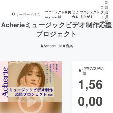
新
ロ
規
グ
会
プロジェクトを掲
はじ
プロジェクト
/
載するには
める
をさがす
イ
員
ン
登
Acherieミュージックビデオ制作応援
録
プロジェクト
人気のプロ
注目のリ
注目の新着プロ
募集終了が近いプ
もうすぐ公開
Acherie_life
音楽
ジェクト
ターン
ジェクト
ロジェクト
されます
アート・写真
音楽
現在の支援総
額
1,56
テクノロジー・ガジェット
ゲーム・サ
0,00
映像・映画
書籍・雑誌
ビジネス・起業
チャレンジ