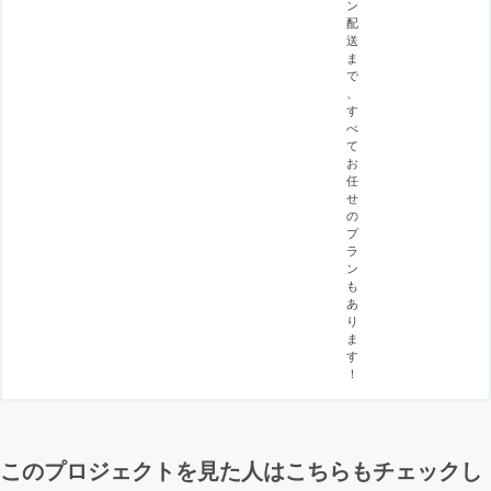
ン
配
送
ま
で
、
す
べ
て
お
任
せ
の
プ
ラ
ン
も
あ
り
ま
す
！
このプロジェクトを見た人はこちらもチェックし