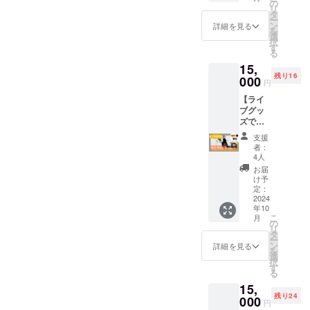
るプラ
ト撮影
の
いただ
す！
・昼公
やむを
リ
カー
ただく
ンです
できる
タ
きま
バック
演と夜
得ず退
ー
ド、
場合が
②Ache
プラン
ン
す。
詳細を見る
にプリ
公演の
場、も
を
ブック
ござい
rieより
です。
選
〈５曲
ントさ
どちら
しくは
択
レット
ます。
お礼の
※9月16
す
入り〉
れてい
がご希
公演中
る
なども
・会場
メール
日の
収録曲
る白黒
望かお
止とな
ついて
内で係
15,
をお送
バース
01.未定
写真が
選びく
る場合
おりま
員の指
残り16
りさせ
000
デーラ
02.未定
ポイン
円
ださ
があり
す。 是
示及び
ていた
イブ当
03.未定
トで
い。 ・
ます。
非この
注意に
【ライ
だきま
日は購
04.未定
す！ こ
下記の
皆様の
機会に
従わな
ブグッ
す。
入価格
05.未定
れから
注意・
ご協力
ゲット
い場
ズで応
(メール
に応じ
NEWア
の季節
禁止事
をお願
してい
合、入
援プラ
の内容
ての2
ルバム
にぴっ
支援
項をお
い致し
ただけ
場をお
ン】 リ
はみな
ショッ
は新た
者：
たりな
守り頂
ます。
ると嬉
断り、
ターン
さま同
ト撮影
4人
な
グッズ
けない
【撮影
しいで
または
内容：
じにな
等は開
Acherie
お届
です！
場合は
におけ
す！
ご退場
①オリ
ります)
催いた
け予
が沢山
注意事
やむを
る注意
頂く場
ジナル
■ 概要
定：
しませ
詰まっ
項： ・
得ず退
事項】
合がご
オレン
2024
2024年
ん。 ■
た作品
サイズ
場、も
・演奏
年10
ざいま
ジタオ
9月23日
概要
となっ
を必ず
しくは
こ
中の撮
月
す。ま
ル(画像
(月・祝)
の
2024年
ており
選択し
公演中
リ
影及び
た開演
参照・
会場：
タ
9月16日
ます。
てくだ
止とな
ー
録音は
中のご
サイ
大阪市
ン
(月・祝)
詳細を見る
是非こ
さい
る場合
を
禁止と
入場に
ズ：
内 時
選
会場：
の機会
があり
択
させて
ついて
340mm
間：16
す
One
にサイ
ます。
る
いただ
は、制
×840m
時頃を
Music
ン付き
皆様の
きま
15,
限させ
m・素
予定 会
Salon
でゲッ
ご協力
す。
残り24
て頂く
材：綿
000
場及び
時間 :
トして
円
をお願
【入場
場合が
100%・