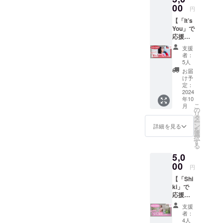
ださい)
り)と限
00
記載が
Dream
■ 注意
円
定ポス
ない場
Road 2.
事項：
【「It’s
トカー
合はサ
Stand
・お席
You」で
ドを郵
インの
On 3.
は先着
応援プ
送。
みでお
Blue
順で
ラン】
②Ache
送りい
Star 4.
す。 ・
支援
リター
rieより
たしま
Daisy
者：
お客様
ン内
サン
す。
5人
5. My
都合の
容：
キュー
メッ
Future
お届
体調不
①2023
カード
セージ
け予
Code
良等に
年12月
を同
定：
の記入
1st ミニ
よる不
16日発
2024
封。
は不可
アルバ
参加は
年10
売3曲入
2023年
です。)
ムは明
保証致
こ
月
り4th
12月16
の
心を込
るく爽
しかね
リ
mini
日に発
タ
めてサ
やかな
ます。
ー
album
売した
ン
インを
詳細を見る
楽曲が
・昼公
を
「It’s
Acherie
選
書かせ
収録さ
演と夜
択
You」の
3rd
す
ていた
れてお
公演の
る
CD(サ
mini
だきま
りま
どちら
5,0
イン入
album
す！
す。 初
がご希
り)と限
00
「Palett
めてが
円
望かお
定ポス
e」の
詰まっ
選びく
【「Shi
トカー
CD (サ
たこの
ださ
ki」で
ドを郵
イン入
作品を
い。 ・
応援プ
送。
り)と限
是非聴
下記の
ラン】
②Ache
定ポス
いてい
支援
注意・
リター
rieより
トカー
者：
ただけ
禁止事
ン内
サン
ドをお
4人
ると嬉