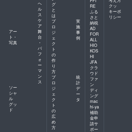
PFI
ヘ
グ
クッ
RE
ル
と
キーポ
ふる
ス
は
リシー
さと
ケ
プ
実
納税
ア
ロ
施
AD
アー
舞
ジ
事
FOR
ト・
台
ェ
例
ALL
写真
・
ク
HIO
パ
ト
KOS
フ
の
HI
ォ
作
JFA
ー
り
クラ
マ
方
ウド
ン
プ
統
ファ
ス
ロ
計
ン
ソー
ジ
デ
ディ
シャ
ェ
ー
ング
ル
ク
タ
mac
グッ
ト
hi-ya
ド
の
補助
広
金申
め
請サ
方
ポー