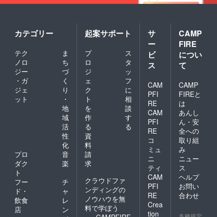
カテゴリー
起案サポート
サ
CAMP
ー
FIRE
テク
ま
プ
ス
ビ
につい
ノロ
ち
ロ
タ
ス
て
ジー
づ
ジ
ッ
・ガ
く
ェ
フ
CAM
CAMP
ジェ
り
ク
に
PFI
FIREと
ット
・
ト
相
RE
は
地
を
談
CAM
あんし
域
作
す
PFI
ん・安
活
る
る
RE
全への
性
資
コ
取り組
化
料
ミュ
み
プロ
音
請
ニ
ニュー
ダク
楽
求
ティ
ス
ト
CAM
ヘルプ
クラウドファ
フー
チ
PFI
お問い
ンディングの
ド・
ャ
RE
合わせ
ノウハウを無
飲食
レ
Crea
料で学ぼう
店
ン
tion
各種規定
CAMPFIRE