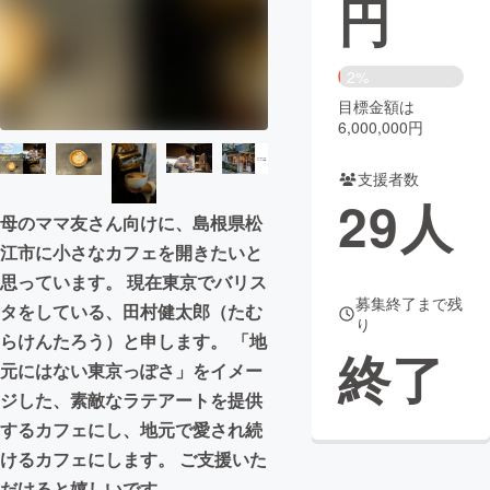
円
まちづくり・地域活性化
2%
目標金額は
CAMPFIRE for Social Good
CAMPFIRE Creation
6,000,000円
CAMPFIREふるさと納税
machi-ya
コミュニティ
支援者数
29
人
母のママ友さん向けに、島根県松
江市に小さなカフェを開きたいと
思っています。 現在東京でバリス
募集終了まで残
タをしている、田村健太郎（たむ
り
らけんたろう）と申します。 「地
終了
元にはない東京っぽさ」をイメー
ジした、素敵なラテアートを提供
するカフェにし、地元で愛され続
けるカフェにします。 ご支援いた
だけると嬉しいです。