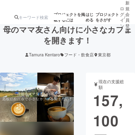
新
ロ
規
グ
会
プロジェクトを掲
はじ
プロジェクト
/
載するには
める
をさがす
イ
員
ン
登
母のママ友さん向けに小さなカフェ
録
を開きます！
人気のプロ
注目のリ
注目の新着プロ
募集終了が近いプ
もうすぐ公開
Tamura Kentaro
フード・飲食店
東京都
ジェクト
ターン
ジェクト
ロジェクト
されます
アート・写真
音楽
現在の支援総
額
157,
テクノロジー・ガジェット
ゲーム・サ
100
映像・映画
書籍・雑誌
ビジネス・起業
チャレンジ