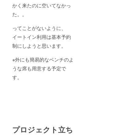
かく来たのに空いてなかっ
・クー
ポン１
た。。
つにつ
き、2名
までご
ってことがないように、
利用可
能 ②お
イートイン利用は基本予約
礼の
メッ
制にしようと思います。
セージ
含め、
SNSの
※外にも簡易的なベンチのよ
アカウ
うな席も用意する予定で
ントを
タグ付
す。
けさせ
ていた
だきま
す！ ・
タグ付
けのタ
イミン
グと回
数：初
回来店
プロジェクト立ち
時に１
回の
み。 ・