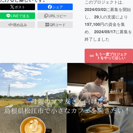
このプロジェクトは、
ポスト
シェア
2024/03/02
に募集を開始
LINEで送る
URLコピー
し、
29
人の支援により
157,100
円の資金を集
埋め込み
QRコード
め、
2024/05/17
に募集を
終了しました
もう一度プロジェク
トをやってほしい