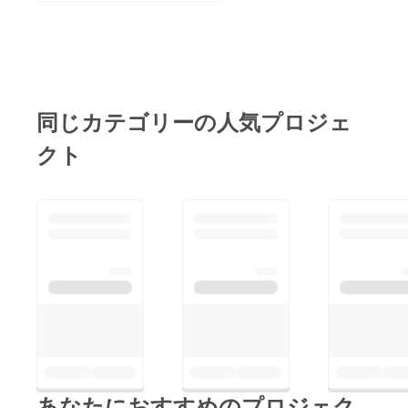
ていないですが、最後
まで発信し続けようと
思います！どうか、ご
協力よろしくお願いい
たします！！
同じカテゴリーの人気プロジェ
クト
あなたにおすすめのプロジェク