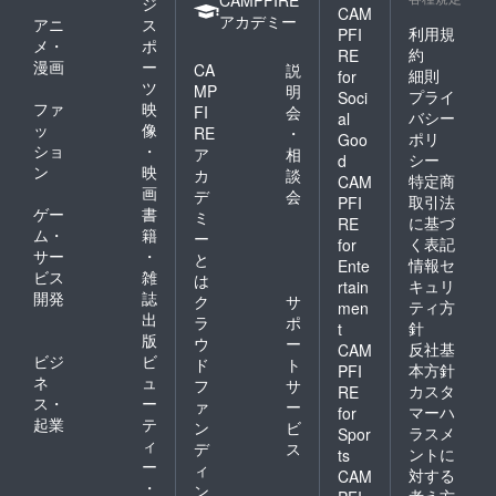
ジ
CAM
アカデミー
アニ
ス
利用規
PFI
メ・
ポ
約
RE
漫画
ー
CA
説
細則
for
ツ
MP
明
プライ
Soci
ファ
映
FI
会
バシー
al
ッ
像
RE
・
ポリ
Goo
ショ
・
ア
相
シー
d
ン
映
カ
談
特定商
CAM
画
デ
会
取引法
PFI
ゲー
書
ミ
に基づ
RE
ム・
籍
ー
く表記
for
サー
・
と
情報セ
Ente
ビス
雑
は
キュリ
rtain
開発
誌
ク
サ
ティ方
men
出
ラ
ポ
針
t
版
ウ
ー
反社基
CAM
ビジ
ビ
ド
ト
本方針
PFI
ネ
ュ
フ
サ
カスタ
RE
ス・
ー
ァ
ー
マーハ
for
起業
テ
ン
ビ
ラスメ
Spor
ィ
デ
ス
ントに
ts
ー
ィ
対する
CAM
・
ン
考え方