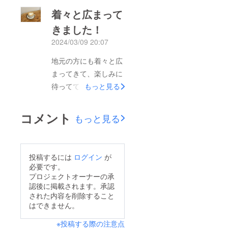
を使って、最高に美味
着々と広まって
しいラテを提供しま
きました！
す。どこの豆を使おう
2024/03/09 20:07
かすごい迷う。。ぜ
ひ、オープン楽しみに
地元の方にも着々と広
しといてください！
まってきて、楽しみに
待っててくれる人が増
もっと見る
えました！美容室の隣
が古くなった大きな車
コメント
もっと見る
庫になっているんです
けど、そこを少し改装
してカフェにする予定
投稿するには
ログイン
が
です！なので経費もか
必要です。
からず、毎月楽しみに
プロジェクトオーナーの承
認後に掲載されます。承認
してくれる方もいて集
された内容を削除すること
客も必要がほぼない。
はできません。
完全地元密着型のカ
※投稿する際の注意点
フェ。まだ数字に表れ