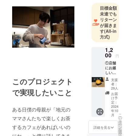
目標金額
未達でも
リターン
が届きま
す
(All-in
方式)
1,2
00
円
①店舗
にお越
しいた
だいた
このプロジェクト
支援
際は、
者：
素敵な
29人
で実現したいこと
ラテ
お届
アート
け予
を提供
定：
しま
2024
ある日僕の母親が「地元の
年10
す！ ※
こ
月
お代
の
ママさんたちで楽しくお茶
リ
は、後
タ
ー
ほど
するカフェがあればいいの
ン
詳細を見る
を
メール
選
択
にね。」と僕に話してきま
にて