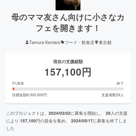
母のママ友さん向けに小さなカ
フェを開きます！
Tamura Kentaro
フード・飲食店
東京都
現在の支援総額
157,100
円
終了
2
%達成
目標金額
6,000,000
円
支援者数
29
人
このプロジェクトは、
2024/03/02
に募集を開始し、
29
人の支援
により
157,100
円の資金を集め、
2024/05/17
に募集を終了しま
した