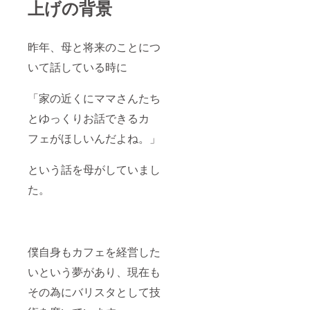
上げの背景
紹介の
仕方：
Instgra
mの投
昨年、母と将来のことにつ
稿にて
いて話している時に
タグ付
けさせ
ていた
「家の近くにママさんたち
だきま
す。
とゆっくりお話できるカ
【例】
「カ
フェがほしいんだよね。」
フェ開
業の支
援をし
という話を母がしていまし
てくだ
た。
さった
〇〇
様！ご
来店と
ご協力
いただ
僕自身もカフェを経営した
きあり
がとう
いという夢があり、現在も
ござい
ます！
その為にバリスタとして技
@ユー
ザー