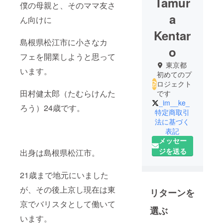
Tamur
僕の母親と、そのママ友さ
a
ん向けに
Kentar
島根県松江市に小さなカ
o
フェを開業しようと思って
東京都
います。
初めてのプ
ロジェクト
田村健太郎（たむらけんた
です
_im__ke_
ろう）24歳です。
特定商取引
法に基づく
表記
メッセー
ジを送る
出身は島根県松江市。
21歳まで地元にいました
が、その後上京し現在は東
リターンを
京でバリスタとして働いて
選ぶ
います。