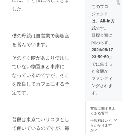
す
る
クーポ
このプロ
した。
ンを送
ジェクト
らせて
いただ
は、
All-In方
きま
式
です。
す。
【例】
僕の母親は自営業で美容室
目標金額に
〇〇
関わらず、
様、ご
を営んでいます。
支援い
2024/05/17
ただき
23:59:59
ま
そのすぐ隣があまり使用し
ありが
とうご
でに集まっ
ていない物置きと車庫に
ざいま
た金額が
す！ ご
なっているのですが、そこ
来店い
ファンディ
ただい
を改良してカフェにする予
ングされま
たの
際、素
定です。
す。
敵なラ
テアー
トを提
支援に関するよ
供させ
くある質問
ていた
普段は東京でバリスタとし
だきま
手数料はいく
すの
らかかります
て働いているのですが、毎
で、こ
か？
ちらの