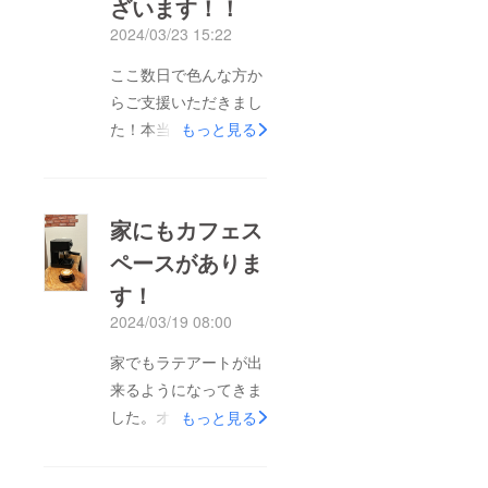
ざいます！！
2024/03/23 15:22
ここ数日で色んな方か
らご支援いただきまし
た！本当にありがとう
もっと見る
ございます！！オープ
ンしたら行くね！って
行ってくれる人も多く
家にもカフェス
て、やっぱ地元最高で
ペースがありま
すね笑自分もオープン
す！
まで色々できること探
して、いい形でオープ
2024/03/19 08:00
ン迎えれたらと思って
家でもラテアートが出
ます！引き続き応援と
来るようになってきま
ご協力お願いいたしま
した。オープンまでに
もっと見る
す！
技術と知識を詰め込む
日々です。美味しい豆