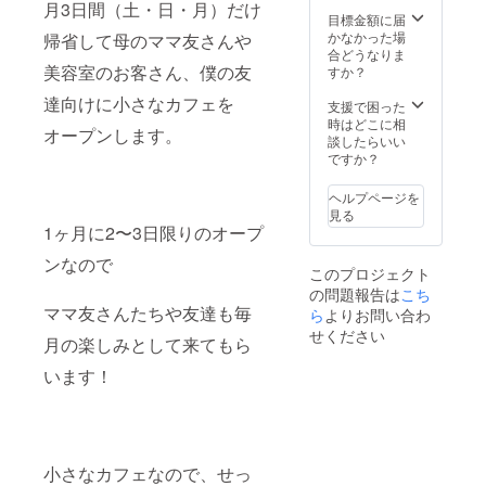
月3日間（土・日・月）だけ
メール
目標金額に届
を来店
かなかった場
帰省して母のママ友さんや
時にご
合どうなりま
提示下
美容室のお客さん、僕の友
すか？
さい。
達向けに小さなカフェを
楽しみ
支援で困った
にお待
時はどこに相
オープンします。
ちして
談したらいい
おりま
ですか？
す！
【利用
ヘルプページを
条件】
見る
・有効
1ヶ月に2〜3日限りのオープ
期限：
2025年
ンなので
このプロジェクト
2月末ま
の問題報告は
こち
で ・事
ママ友さんたちや友達も毎
業継続
ら
よりお問い合わ
の限り
せください
月の楽しみとして来てもら
・クー
ポンの
います！
使用で
きる回
数：初
回来店
時分
（１回
小さなカフェなので、せっ
のみ）