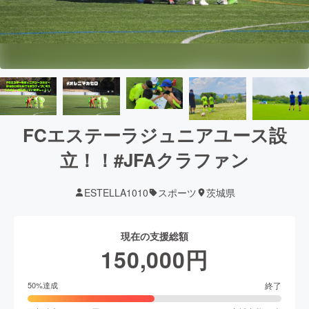
FCエステーラジュニアユース設
立！！#JFAクラファン
ESTELLA1010
スポーツ
茨城県
現在の支援総額
150,000
円
終了
50
%達成