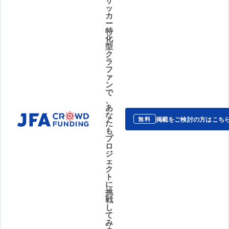
ッ
カ
ー
特
化
型
ク
ラ
フ
ァ
ン
で
、
あ
な
掲載をご検討の方はこち
無料
た
も
プ
ロ
ジ
ェ
ク
ト
に
挑
戦
し
て
み