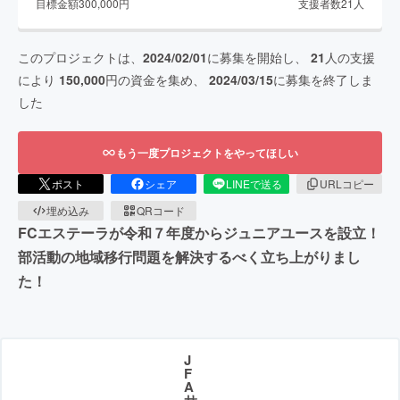
目標金額
300,000
円
支援者数
21
人
このプロジェクトは、
2024/02/01
に募集を開始し、
21
人の支援
により
150,000
円の資金を集め、
2024/03/15
に募集を終了しま
した
もう一度プロジェクトをやってほしい
ポスト
シェア
LINEで送る
URLコピー
埋め込み
QRコード
FCエステーラが令和７年度からジュニアユースを設立！
部活動の地域移行問題を解決するべく立ち上がりまし
た！
J
F
A
サ