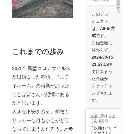
を
×
選
択
200mm
す
る
(横)
このプロ
ジェクト
は、
All-In方
式
です。
目標金額に
これまでの歩み
関わらず、
2024/03/15
23:59:59
ま
2020年新型コロナウイルス
でに集まっ
が出始まった春頃、『ステ
た金額が
イホーム』の時期があった
ファンディ
ングされま
ことは皆さんの記憶にある
す。
かと思います。
大きな不安を抱え、学校も
支援に関するよ
サッカーも何もかもがどう
くある質問
手数料はいく
なってしまうんだろう...と考
らかかります