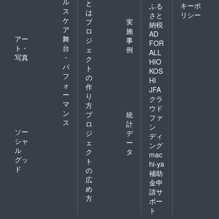
ル
と
キーポ
ふる
ス
は
リシー
さと
ケ
プ
実
納税
ア
ロ
施
AD
アー
舞
ジ
事
FOR
ト・
台
ェ
例
ALL
写真
・
ク
HIO
パ
ト
KOS
フ
の
HI
ォ
作
JFA
ー
り
クラ
マ
方
ウド
ン
プ
統
ファ
ス
ロ
計
ン
ソー
ジ
デ
ディ
シャ
ェ
ー
ング
ル
ク
タ
mac
グッ
ト
hi-ya
ド
の
補助
広
金申
め
請サ
方
ポー
ト