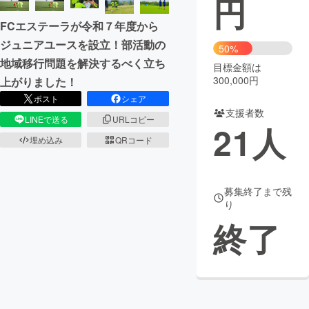
円
FCエステーラが令和７年度から
まちづくり・地域活性化
ジュニアユースを設立！部活動の
50%
地域移行問題を解決するべく立ち
目標金額は
CAMPFIRE for Social Good
CAMPFIRE Creation
300,000円
上がりました！
CAMPFIREふるさと納税
machi-ya
コミュニティ
ポスト
シェア
支援者数
LINEで送る
URLコピー
21
人
埋め込み
QRコード
募集終了まで残
り
終了