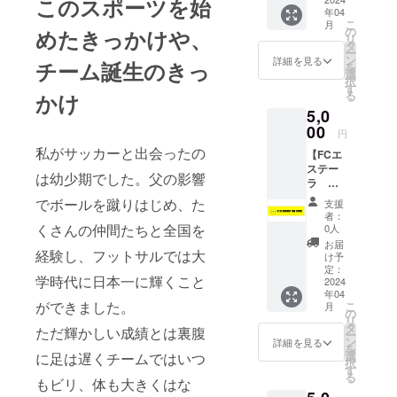
このスポーツを始
ラー：
年04
イエ
こ
月
ロー サ
の
めたきっかけや、
リ
イズ：
タ
ー
長方形
ン
詳細を見る
チーム誕生のきっ
を
50 ×
選
択
200mm
す
る
かけ
(横)
5,0
00
円
私がサッカーと出会ったの
【FCエ
ステー
は幼少期でした。父の影響
ラ
BABY
でボールを蹴りはじめ、た
支援
IN CAR
者：
ステッ
くさんの仲間たちと全国を
0人
カー】
お届
経験し、フットサルでは大
カ
け予
ラー：
定：
学時代に日本一に輝くこと
イエ
2024
年04
ロー サ
ができました。
こ
月
イズ：
の
リ
長方形
タ
ただ輝かしい成績とは裏腹
ー
50 ×
ン
詳細を見る
を
200mm
選
に足は遅くチームではいつ
択
(横)
す
る
もビリ、体も大きくはな