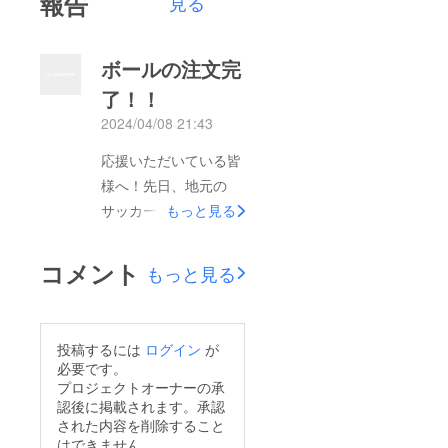
報告
見る
ボールの注文完
了！！
2024/04/08 21:43
応援いただいている皆
様へ！先日、地元の
サッカーショップへ出
もっと見る
向き５号ボールの注文
を完了してきました！
コメント
もっと見る
また支援のお礼の準備
もほぼ整いましたので
順次発送等してまいり
投稿するには
ログイン
が
ます。皆様のご支援が
必要です。
カタチになっていくよ
プロジェクトオーナーの承
認後に掲載されます。承認
う一歩一歩進んでいき
された内容を削除すること
ますので、引き続きよ
はできません。