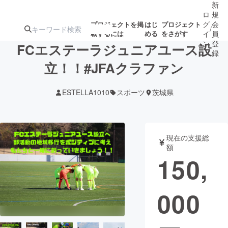
新
ロ
規
グ
会
プロジェクトを掲
はじ
プロジェクト
/
載するには
める
をさがす
イ
員
ン
登
FCエステーラジュニアユース設
録
立！！#JFAクラファン
人気のプロ
注目のリ
注目の新着プロ
募集終了が近いプ
もうすぐ公開
ESTELLA1010
スポーツ
茨城県
ジェクト
ターン
ジェクト
ロジェクト
されます
アート・写真
音楽
現在の支援総
額
150,
テクノロジー・ガジェット
ゲーム・サ
000
映像・映画
書籍・雑誌
ビジネス・起業
チャレンジ