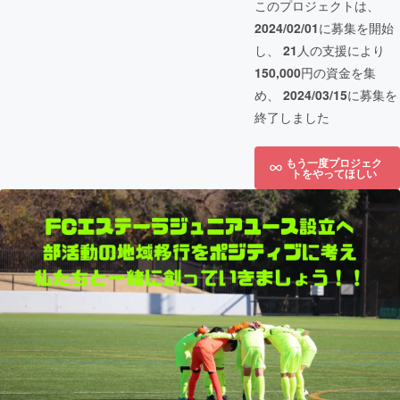
このプロジェクトは、
2024/02/01
に募集を開始
し、
21
人の支援により
150,000
円の資金を集
め、
2024/03/15
に募集を
終了しました
もう一度プロジェク
トをやってほしい