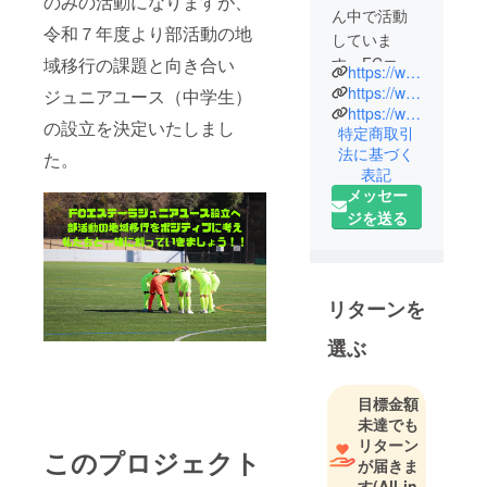
のみの活動になりますが、
ん中で活動
令和７年度より部活動の地
していま
域移行の課題と向き合い
す、FCエス
https://www.fcestella10.com/
テーラで
https://www.instagram.com/fc.estella.10
ジュニアユース（中学生）
す！
https://www.youtube.com/channel/UCbCekQOJmxOuqONFQi50Udg
の設立を決定いたしまし
特定商取引
法に基づく
た。
表記
メッセー
ジを送る
リターンを
選ぶ
目標金額
未達でも
リターン
このプロジェクト
が届きま
す
(All-in