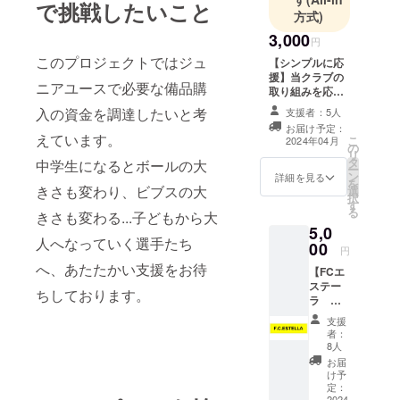
で挑戦したいこと
方式)
3,000
円
このプロジェクトではジュ
【シンプルに応
援】当クラブの
ニアユースで必要な備品購
取り組みを応援
していただける
入の資金を調達したいと考
支援者：5人
方へお礼のメー
お届け予定：
ル
えています。
こ
2024年04月
の
リ
タ
中学生になるとボールの大
ー
ン
詳細を見る
を
きさも変わり、ビブスの大
選
択
す
る
きさも変わる...子どもから大
5,0
人へなっていく選手たち
00
円
へ、あたたかい支援をお待
【FCエ
ステー
ちしております。
ラ
HOME
支援
オリジ
者：
ナルス
8人
テッ
お届
カー】
け予
カ
定：
2024