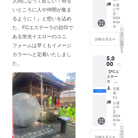
人間になって欲しい！明る
リジナ
お届
ルス
いところに人や仲間が集ま
け予
テッ
定：
るように！』と想いを込め
カー】
2024
年04
カ
こ
た、FCエステーラの目印で
月
ラー：
の
リ
ブラッ
タ
ある蛍光イエローのユニ
ー
ク サイ
ン
詳細を見る
を
ズ：長
選
フォームは早くもイメージ
択
方形 50
す
る
×
カラーへと定着いたしまし
5,0
200mm
た。
(横)
00
円
【FCエ
ステー
ラ
AWAY
支援
オリジ
者：
ナルス
5人
テッ
お届
カー】
け予
カ
定：
ラー：
2024
年04
ブルー
こ
月
サイ
の
リ
ズ：長
タ
ー
方形 50
ン
詳細を見る