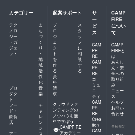
カテゴリー
起案サポート
サ
CAMP
ー
FIRE
テク
ま
プ
ス
ビ
につい
ノロ
ち
ロ
タ
ス
て
ジー
づ
ジ
ッ
・ガ
く
ェ
フ
CAM
CAMP
ジェ
り
ク
に
PFI
FIREと
ット
・
ト
相
RE
は
地
を
談
CAM
あんし
域
作
す
PFI
ん・安
活
る
る
RE
全への
性
資
コ
取り組
化
料
ミュ
み
プロ
音
請
ニ
ニュー
ダク
楽
求
ティ
ス
ト
CAM
ヘルプ
クラウドファ
フー
チ
PFI
お問い
ンディングの
ド・
ャ
RE
合わせ
ノウハウを無
飲食
レ
Crea
料で学ぼう
店
ン
tion
各種規定
CAMPFIRE
ジ
CAM
アカデミー
アニ
ス