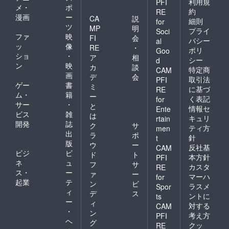
利用規
PFI
メ・
ポ
約
RE
漫画
ー
CA
説
細則
for
ツ
MP
明
プライ
Soci
ファ
映
FI
会
バシー
al
ッ
像
RE
・
ポリ
Goo
ショ
・
ア
相
シー
d
ン
映
カ
談
特定商
CAM
画
デ
会
取引法
PFI
ゲー
書
ミ
に基づ
RE
ム・
籍
ー
く表記
for
サー
・
と
情報セ
Ente
ビス
雑
は
キュリ
rtain
開発
誌
ク
サ
ティ方
men
出
ラ
ポ
針
t
版
ウ
ー
反社基
CAM
ビジ
ビ
ド
ト
本方針
PFI
ネ
ュ
フ
サ
カスタ
RE
ス・
ー
ァ
ー
マーハ
for
起業
テ
ン
ビ
ラスメ
Spor
ィ
デ
ス
ントに
ts
ー
ィ
対する
CAM
・
ン
考え方
PFI
ヘ
グ
クッ
RE