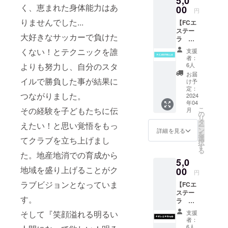
5,0
く、恵まれた身体能力はあ
00
円
りませんでした...
【FCエ
ステー
大好きなサッカーで負けた
ラ 練
習着カ
くない！とテクニックを誰
支援
ラー
者：
オリジ
よりも努力し、自分のスタ
6人
ナルス
お届
テッ
イルで勝負した事が結果に
け予
カー】
定：
つながりました。
カ
2024
年04
ラー：
その経験を子どもたちに伝
こ
月
ターコ
の
リ
イズブ
タ
えたい！と思い覚悟をもっ
ー
ルー サ
ン
詳細を見る
を
イズ：
選
てクラブを立ち上げまし
択
長方形
す
る
50 ×
た。地産地消での育成から
5,0
200mm
地域を盛り上げることがク
(横)
00
円
ラブビジョンとなっていま
【FCエ
ステー
す。
ラ ＃
オレニ
そして『笑顔溢れる明るい
支援
マカセ
者：
ロ オ
6人