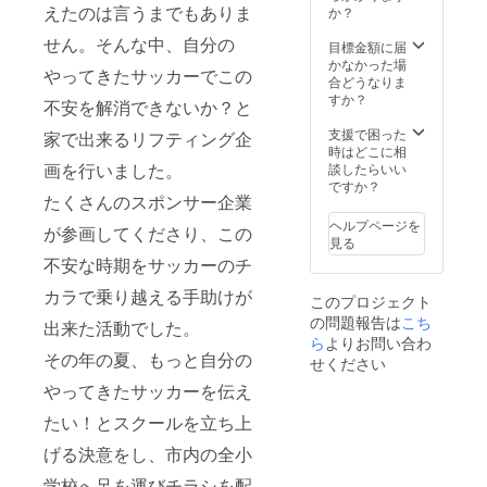
えたのは言うまでもありま
か？
せん。そんな中、自分の
目標金額に届
かなかった場
やってきたサッカーでこの
合どうなりま
すか？
不安を解消できないか？と
支援で困った
家で出来るリフティング企
時はどこに相
画を行いました。
談したらいい
ですか？
たくさんのスポンサー企業
ヘルプページを
が参画してくださり、この
見る
不安な時期をサッカーのチ
カラで乗り越える手助けが
このプロジェクト
の問題報告は
こち
出来た活動でした。
ら
よりお問い合わ
その年の夏、もっと自分の
せください
やってきたサッカーを伝え
たい！とスクールを立ち上
げる決意をし、市内の全小
学校へ足を運びチラシを配