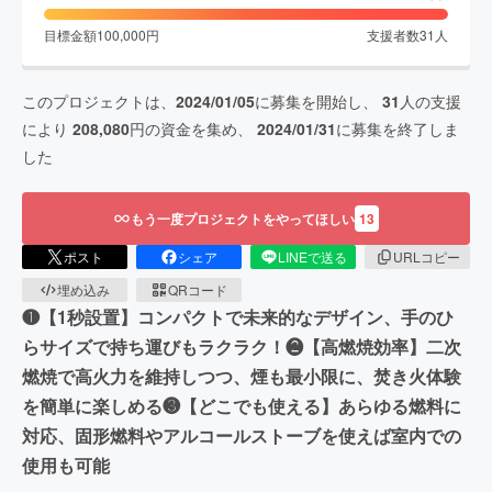
目標金額
100,000
円
支援者数
31
人
このプロジェクトは、
2024/01/05
に募集を開始し、
31
人の支援
により
208,080
円の資金を集め、
2024/01/31
に募集を終了しま
した
もう一度プロジェクトをやってほしい
13
ポスト
シェア
LINEで送る
URLコピー
埋め込み
QRコード
❶【1秒設置】コンパクトで未来的なデザイン、手のひ
らサイズで持ち運びもラクラク！❷【高燃焼効率】二次
燃焼で高火力を維持しつつ、煙も最小限に、焚き火体験
を簡単に楽しめる❸【どこでも使える】あらゆる燃料に
対応、固形燃料やアルコールストーブを使えば室内での
使用も可能