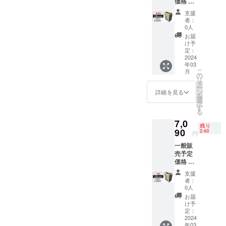
価格 １
納袋 x 1
ば幸いです。今後もよろし
台
※一部デ
支援
くお願いいたします。株式
8,350円
ザイン
者：
(税込)の
が変更
0人
会社Emu−One
18%
となる
お届
OFF
場合が
け予
→6,850
ありま
定：
円 (送
2024
す。 ※
年03
料・税
ご注文
こ
月
込) ＜リ
状況、
の
リ
ターン
使用部
タ
ー
内容＞
材の供
ン
詳細を見る
を
・二次
給状
選
択
燃焼小
況、製
す
る
型ス
造工程
7,0
トーブ
上の都
残り
「Fire
90
合等に
240
円
Beast3
より出
一般販
」x 1 ・
荷時期
売予定
専用収
が遅れ
価格 １
納袋 x 1
る場合
台
※一部デ
があり
支援
8,350円
ザイン
ます。
者：
(税込)の
が変更
0人
15%
となる
お届
OFF
場合が
け予
→7,090
ありま
定：
円 (送
2024
す。 ※
年03