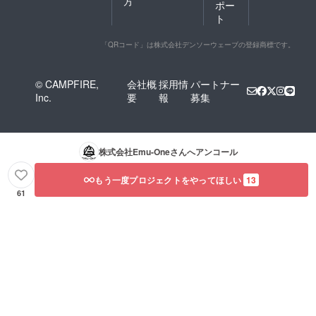
方
ポー
ト
「QRコード」は株式会社デンソーウェーブの登録商標です。
© CAMPFIRE,
会社概
採用情
パートナー
Inc.
要
報
募集
株式会社Emu-One
さんへアンコール
もう一度プロジェクトをやってほしい
13
61