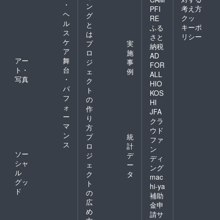
・
ン
考え方
PFI
ヘ
グ
クッ
RE
ル
と
キーポ
ふる
ス
は
リシー
さと
ケ
プ
実
納税
ア
ロ
施
AD
アー
舞
ジ
事
FOR
ト・
台
ェ
例
ALL
写真
・
ク
HIO
パ
ト
KOS
フ
の
HI
ォ
作
JFA
ー
り
クラ
マ
方
ウド
ン
プ
統
ファ
ス
ロ
計
ン
ソー
ジ
デ
ディ
シャ
ェ
ー
ング
ル
ク
タ
mac
グッ
ト
hi-ya
ド
の
補助
広
金申
め
請サ