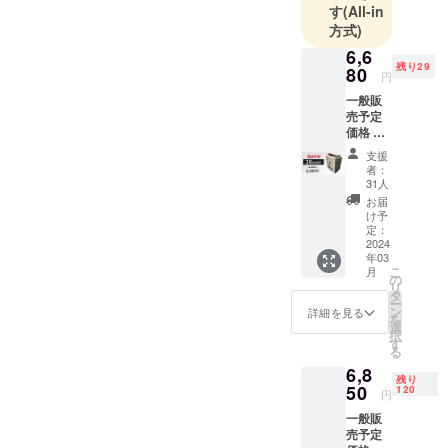
https://camp-
リターンのお届け時期につ
皆様にお届
す
(All-in
発送元：株式会社Emu-
けすること
fire.jp/projects/view/750765
方式)
いてのご報告です。現在製
One もしくは「MON
を目指して
6,6
皆様の応援&amp;ご支援心
造完了しており、これから
残り29
います。
80
FAVORI」初期不良や破損が
円
よりお待ちしております。
飛行機便で日本の倉庫へ到
一般販
ある場合は、ご到着後1週間
売予定
着予定です。来週後半には
以内にご連絡頂けましたら
価格 １
到着し、3/25から発送ス
台
支援
商品の交換をさせて頂きま
8,350円
者：
タートとなります。今一度
(税込)の
31人
す。長期不在や住所情報不
20%
ご住所の確認をよろしくお
お届
OFF
備などにより、返送する際
け予
→6,680
願いします。※長期お受け取
定：
は送料がかかってしまいま
円 (送
2024
りがなく倉庫に返却となっ
年03
料・税
すため、今一度、荷物が到
こ
月
込) ＜リ
の
た場合、再発料がサポー
リ
ターン
タ
着したかご確認くださいま
ー
内容＞
ン
ター様のご負担となります
詳細を見る
を
・二次
せ。今後とも、弊社の商品
選
択
燃焼小
のでお受け取りお願い致し
す
る
をご愛顧賜りますようお願
型ス
ます。商品に関して、ご不
6,8
トーブ
い申し上げます。引き続
残り
「Fire
50
120
円
明な点などございましたら
Beast3
き、よろしくお願いいたし
一般販
」x 1 ・
お気軽にご連絡いただけれ
売予定
専用収
ます。株式会社Emu−One