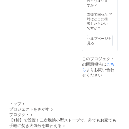
合どうなりま
すか？
支援で困った
時はどこに相
談したらいい
ですか？
ヘルプページを
見る
このプロジェクト
の問題報告は
こち
ら
よりお問い合わ
せください
トップ
>
プロジェクトをさがす
>
プロダクト
>
【1秒】で設置！二次燃焼小型ストーブで、外でもお家でも
手軽に焚き火気分を味わえる
>