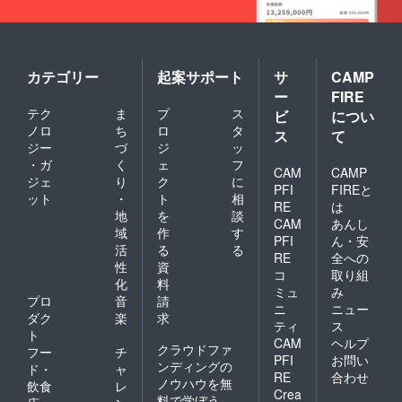
カテゴリー
起案サポート
サ
CAMP
ー
FIRE
テク
ま
プ
ス
ビ
につい
ノロ
ち
ロ
タ
ス
て
ジー
づ
ジ
ッ
・ガ
く
ェ
フ
CAM
CAMP
ジェ
り
ク
に
PFI
FIREと
ット
・
ト
相
RE
は
地
を
談
CAM
あんし
域
作
す
PFI
ん・安
活
る
る
RE
全への
性
資
コ
取り組
化
料
ミュ
み
プロ
音
請
ニ
ニュー
ダク
楽
求
ティ
ス
ト
CAM
ヘルプ
クラウドファ
フー
チ
PFI
お問い
ンディングの
ド・
ャ
RE
合わせ
ノウハウを無
飲食
レ
Crea
料で学ぼう