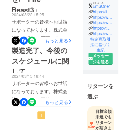
群のアルコールストーブ↓プ
の焚き火関
EmuOne1
Beast3」
ロジェクトページはコチラ
連商品や調
https://lin.ee/KDBNYFC
2024/03/22 15:25
理用ストー
↓https://camp-
https://www.emu-one.jp/
サポーターの皆様へお世話
https://www.youtube.com/@emu-one4696
ブ、チタン
fire.jp/projects/view/750765
https://twitter.com/EmuOne1
になっております。株式会
製品の開
特徴：① 足や五徳を本体に
https://www.instagram.com/emuonejp/
発・販売を
社Emu-Oneの工藤です。
特定商取引
もっと見る
収納できるコンパクト設
手がける会
法に基づく
Fire Beast3 のプロジェクト
製造完了、今後の
社です。
計。軽量で持ち運びも楽チ
表記
をご支援いただいた皆様に
機能性とデ
メッセー
ン➁ 燃料はアルコール。三
スケジュールに関
ザイン性を
ジを送る
心よりお礼申し上げます。
本の炎で家でも、アウトド
追求し、最
して
本日、商品の発送が完了し
アでも気軽に焚き火台とし
先端の技術
2024/03/15 18:44
たため、ご報告です。 1〜3
と独自のア
ても使える③ 近未来感の外
サポーターの皆様へお世話
リターンを
日程で到着するかと思われ
イデアを融
観と実用性、初心者から上
になっております。株式会
合させた製
ますが、3日以上たっても商
選ぶ
級者まで楽しめるキャンプ
社Emu-Oneの工藤です。
品を生み出
もっと見る
品が届かない場合はお問い
していま
ギアぜひ、一度プロジェク
Fire Beast3 のプロジェクト
合わせください。配送業
目標金額
す。
トページをチェックしてい
をご支援いただいた皆様に
1
未達でも
者：佐川急便商品名称：小
これまでに
リターン
ただければ幸いです。
心よりお礼申し上げます。
ない体験を
型ストーブ「Fire Beast3」
が届きま