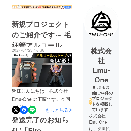
新規プロジェクト
のご紹介です～ 毛
細管アルコールス
株式会
2024/04/23 16:38
トーブ
社
Emu-
One
埼玉県
皆様こんにちは。株式会社
他に54件の
プロジェク
Emu-One の工藤です。今回
トを掲載し
は新規プロジェクトのご紹
もっと見る
ています
介になります。究極の使い
株式会社
発送完了のお知ら
Emu-One
やすさを追求した安定性抜
せ/「Fire
は、次世代