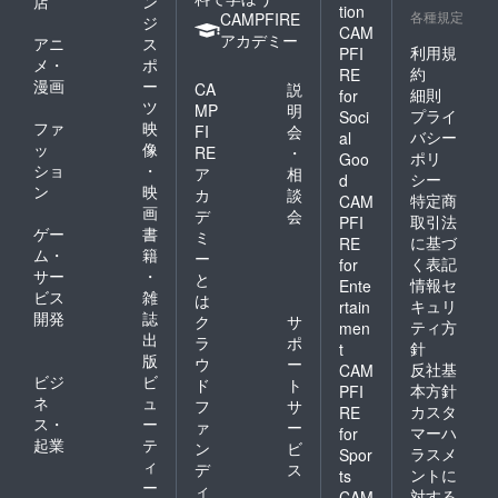
店
ン
tion
各種規定
CAMPFIRE
ジ
CAM
アカデミー
アニ
ス
利用規
PFI
メ・
ポ
約
RE
漫画
ー
CA
説
細則
for
ツ
MP
明
プライ
Soci
ファ
映
FI
会
バシー
al
ッ
像
RE
・
ポリ
Goo
ショ
・
ア
相
シー
d
ン
映
カ
談
特定商
CAM
画
デ
会
取引法
PFI
ゲー
書
ミ
に基づ
RE
ム・
籍
ー
く表記
for
サー
・
と
情報セ
Ente
ビス
雑
は
キュリ
rtain
開発
誌
ク
サ
ティ方
men
出
ラ
ポ
針
t
版
ウ
ー
反社基
CAM
ビジ
ビ
ド
ト
本方針
PFI
ネ
ュ
フ
サ
カスタ
RE
ス・
ー
ァ
ー
マーハ
for
起業
テ
ン
ビ
ラスメ
Spor
ィ
デ
ス
ントに
ts
ー
ィ
対する
CAM