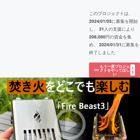
このプロジェクトは、
2024/01/05
に募集を開始
し、
31
人の支援により
208,080
円の資金を集
め、
2024/01/31
に募集を
終了しました
もう一度プロジェ
1
クトをやってほし
3
い