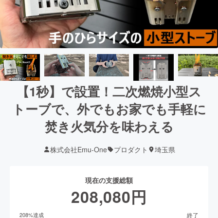
【1秒】で設置！二次燃焼小型ス
トーブで、外でもお家でも手軽に
焚き火気分を味わえる
株式会社Emu-One
プロダクト
埼玉県
現在の支援総額
208,080
円
終了
208
%達成