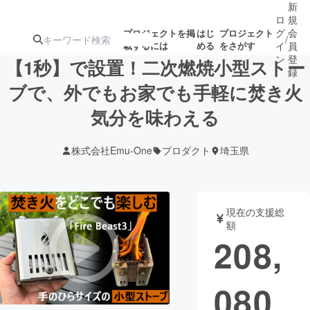
新
ロ
規
グ
会
プロジェクトを掲
はじ
プロジェクト
/
載するには
める
をさがす
イ
員
ン
登
【1秒】で設置！二次燃焼小型ストー
録
ブで、外でもお家でも手軽に焚き火
気分を味わえる
人気のプロ
注目のリ
注目の新着プロ
募集終了が近いプ
もうすぐ公開
ジェクト
ターン
ジェクト
ロジェクト
されます
株式会社Emu-One
プロダクト
埼玉県
アート・写真
音楽
現在の支援総
テクノロジー・ガジェット
ゲーム・サ
額
208,
映像・映画
書籍・雑誌
080
ビジネス・起業
チャレンジ