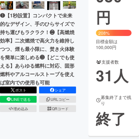
円
まちづくり・地域活性化
❶【1秒設置】コンパクトで未来
的なデザイン、手のひらサイズで
CAMPFIRE for Social Good
CAMPFIRE Creation
持ち運びもラクラク！❷【高燃焼
208%
CAMPFIREふるさと納税
machi-ya
コミュニティ
効率】二次燃焼で高火力を維持し
目標金額は
100,000円
つつ、煙も最小限に、焚き火体験
を簡単に楽しめる❸【どこでも使
支援者数
える】あらゆる燃料に対応、固形
31
人
燃料やアルコールストーブを使え
ば室内での使用も可能
ポスト
シェア
募集終了まで残
LINEで送る
URLコピー
り
埋め込み
QRコード
終了