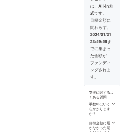
合等に
Beast3
より出
は、
All-In方
」x 1 ・
荷時期
式
です。
専用収
が遅れ
納袋 x 1
る場合
目標金額に
※一部デ
があり
関わらず、
ザイン
ます。
が変更
2024/01/31
となる
23:59:59
ま
場合が
ありま
でに集まっ
す。 ※
た金額が
ご注文
状況、
ファンディ
使用部
ングされま
材の供
給状
す。
況、製
造工程
上の都
支援に関するよ
合等に
くある質問
より出
荷時期
手数料はいく
が遅れ
らかかります
る場合
か？
があり
ます。
目標金額に届
かなかった場