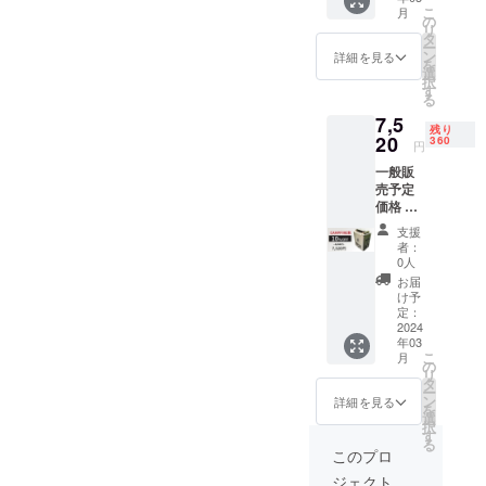
料・税
ご注文
こ
月
込) ＜リ
状況、
の
リ
ターン
使用部
タ
ー
内容＞
材の供
ン
詳細を見る
を
・二次
給状
選
択
燃焼小
況、製
す
る
型ス
造工程
7,5
トーブ
上の都
残り
「Fire
20
合等に
360
円
Beast3
より出
一般販
」x 1 ・
荷時期
売予定
専用収
が遅れ
価格 １
納袋 x 1
る場合
台
※一部デ
があり
支援
8,350円
ザイン
ます。
者：
(税込)の
が変更
0人
10%
となる
お届
OFF
場合が
け予
→7,520
ありま
定：
円 (送
2024
す。 ※
年03
料・税
ご注文
こ
月
込) ＜リ
状況、
の
リ
ターン
使用部
タ
ー
内容＞
材の供
ン
詳細を見る
を
・二次
給状
選
択
燃焼小
況、製
す
る
型ス
造工程
このプロ
トーブ
上の都
ジェクト
「Fire