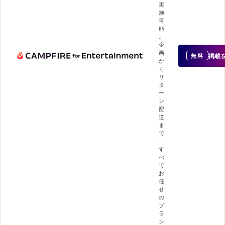
実
施
可
能
。
企
画
掲載
無料
か
ら
リ
タ
ー
ン
配
送
ま
で
、
す
べ
て
お
任
せ
の
プ
ラ
ン