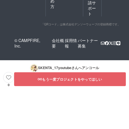
め
請サ
方
ポー
ト
「QRコード」は株式会社デンソーウェーブの登録商標です。
© CAMPFIRE,
会社概
採用情
パートナー
Inc.
要
報
募集
SKENTA_17youtube
さんへアンコール
もう一度プロジェクトをやってほしい
0