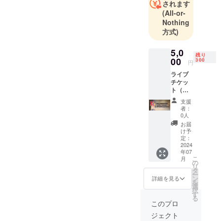
されます
(All-or-
Nothing
方式)
5,0
残り
00
300
円
ライブ
チケッ
ト（電
子チ
支援
ケッ
者：
ト） ※
0人
チケッ
お届
トはプ
け予
ロジェ
定：
クト支
2024
年07
援時の
こ
月
提出
の
リ
メール
タ
ー
アドレ
ン
詳細を見る
を
スへ7月
選
択
頃に送
す
る
らせて
このプロ
頂きま
ジェクト
す。