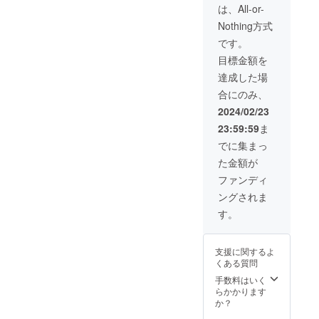
COLLA
は、All-or-
BORATI
Nothing方式
ON
WISH
です。
FAMILY
目標金額を
in 阿倍
野 開催
達成した場
日時：
合にのみ、
2024年
8月 土
2024/02/23
日（予
23:59:59
ま
定）
17:00～
でに集まっ
20:00 ※
た金額が
プロ
ジェク
ファンディ
ト達成
ングされま
後 会場
予約す
す。
る予定
です チ
ケット
支援に関するよ
¥5,000
くある質問
手数料はいく
らかかります
か？