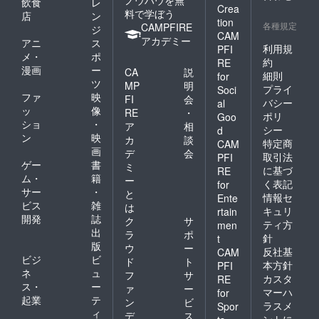
飲食
レ
Crea
料で学ぼう
店
ン
tion
各種規定
CAMPFIRE
ジ
CAM
アカデミー
アニ
ス
利用規
PFI
メ・
ポ
約
RE
漫画
ー
CA
説
細則
for
ツ
MP
明
プライ
Soci
ファ
映
FI
会
バシー
al
ッ
像
RE
・
ポリ
Goo
ショ
・
ア
相
シー
d
ン
映
カ
談
特定商
CAM
画
デ
会
取引法
PFI
ゲー
書
ミ
に基づ
RE
ム・
籍
ー
く表記
for
サー
・
と
情報セ
Ente
ビス
雑
は
キュリ
rtain
開発
誌
ク
サ
ティ方
men
出
ラ
ポ
針
t
版
ウ
ー
反社基
CAM
ビジ
ビ
ド
ト
本方針
PFI
ネ
ュ
フ
サ
カスタ
RE
ス・
ー
ァ
ー
マーハ
for
起業
テ
ン
ビ
ラスメ
Spor
ィ
デ
ス
ントに