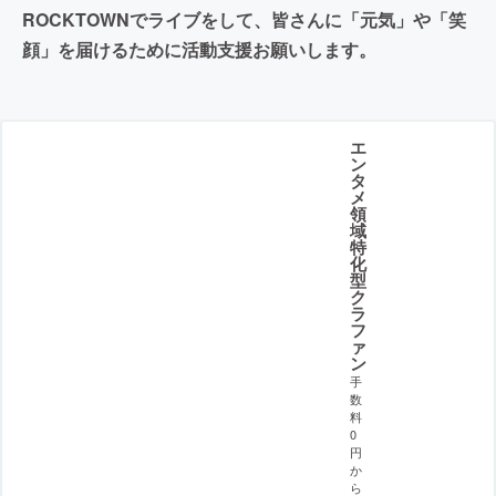
ROCKTOWNでライブをして、皆さんに「元気」や「笑
顔」を届けるために活動支援お願いします。
エ
ン
タ
メ
領
域
特
化
型
ク
ラ
フ
ァ
ン
手
数
料
0
円
か
ら