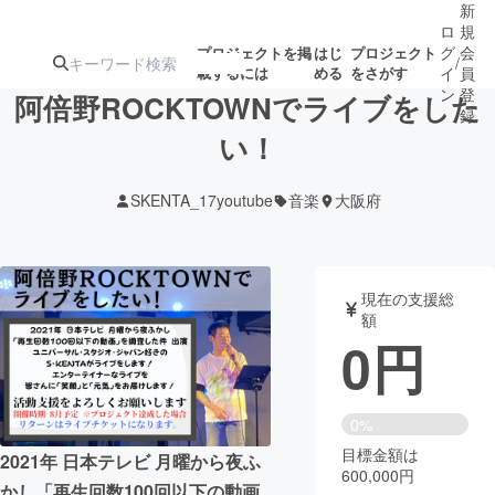
新
ロ
規
グ
会
プロジェクトを掲
はじ
プロジェクト
/
載するには
める
をさがす
イ
員
ン
登
阿倍野ROCKTOWNでライブをした
録
い！
人気のプロ
注目のリ
注目の新着プロ
募集終了が近いプ
もうすぐ公開
SKENTA_17youtube
音楽
大阪府
ジェクト
ターン
ジェクト
ロジェクト
されます
アート・写真
音楽
現在の支援総
額
0
円
テクノロジー・ガジェット
ゲーム・サ
映像・映画
書籍・雑誌
0%
目標金額は
2021年 日本テレビ 月曜から夜ふ
600,000円
ビジネス・起業
チャレンジ
かし「再生回数100回以下の動画