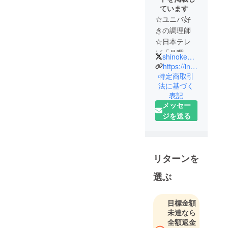
ています
☆ユニバ好
きの⁡調理師
☆日本テレ
ビ「月曜か
shinokenta22
ら夜ふか
https://instabio.cc/SKENTASNS
し」出演!!
特定商取引
法に基づく
📸ユニバで
表記
写真撮るの
メッセー
に熱中して
ジを送る
ます！
キッチン
カーを出店
するのを目
リターンを
指してます
選ぶ
🚚
目標金額
未達なら
全額返金