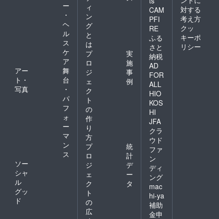
ts
ー
ィ
対する
CAM
・
ン
考え方
PFI
ヘ
グ
クッ
RE
ル
と
キーポ
ふる
ス
は
リシー
さと
ケ
プ
実
納税
ア
ロ
施
AD
アー
舞
ジ
事
FOR
ト・
台
ェ
例
ALL
写真
・
ク
HIO
パ
ト
KOS
フ
の
HI
ォ
作
JFA
ー
り
クラ
マ
方
ウド
ン
プ
統
ファ
ス
ロ
計
ン
ソー
ジ
デ
ディ
シャ
ェ
ー
ング
ル
ク
タ
mac
グッ
ト
hi-ya
ド
の
補助
広
金申