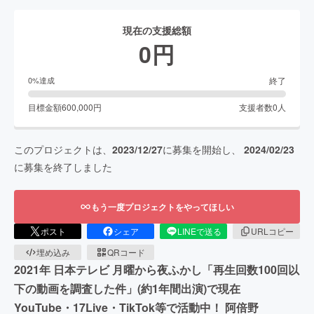
現在の支援総額
0
円
終了
0
%達成
目標金額
600,000
円
支援者数
0
人
このプロジェクトは、
2023/12/27
に募集を開始し、
2024/02/23
に募集を終了しました
もう一度プロジェクトをやってほしい
ポスト
シェア
LINEで送る
URLコピー
埋め込み
QRコード
2021年 日本テレビ 月曜から夜ふかし「再生回数100回以
下の動画を調査した件」(約1年間出演)で現在
YouTube・17Live・TikTok等で活動中！ 阿倍野