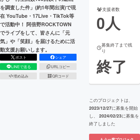
を調査した件」(約1年間出演)で現
支援者数
まちづくり・地域活性化
0
人
在 YouTube・17Live・TikTok等
で活動中！ 阿倍野ROCKTOWN
CAMPFIRE for Social Good
CAMPFIRE Creation
でライブをして、皆さんに「元
CAMPFIREふるさと納税
machi-ya
コミュニティ
気」や「笑顔」を届けるために活
募集終了まで残
動支援お願いします。
り
ポスト
シェア
終了
LINEで送る
URLコピー
埋め込み
QRコード
このプロジェクトは、
2023/12/27
に募集を開始
し、
2024/02/23
に募集を
終了しました
もう一度プロジェク