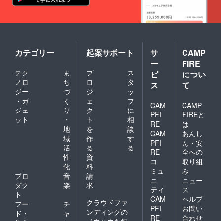
カテゴリー
起案サポート
サ
CAMP
ー
FIRE
テク
ま
プ
ス
ビ
につい
ノロ
ち
ロ
タ
ス
て
ジー
づ
ジ
ッ
・ガ
く
ェ
フ
CAM
CAMP
ジェ
り
ク
に
PFI
FIREと
ット
・
ト
相
RE
は
地
を
談
CAM
あんし
域
作
す
PFI
ん・安
活
る
る
RE
全への
性
資
コ
取り組
化
料
ミュ
み
プロ
音
請
ニ
ニュー
ダク
楽
求
ティ
ス
ト
CAM
ヘルプ
クラウドファ
フー
チ
PFI
お問い
ンディングの
ド・
ャ
RE
合わせ
ノウハウを無