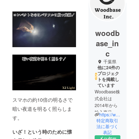
woodb
ase_in
c
千葉県
他に24件の
プロジェク
トを掲載し
ています
Woodbase株
式会社は
スマホの約10倍の明るさで
2014年から
暗い夜道を明るく照らしま
輸入商品を
https://www.woodbaseinc.com/
す。
中心とした
特定商取引
物販事業を
法に基づく
いざ！という時のために懐
表記
スタート
メッセー