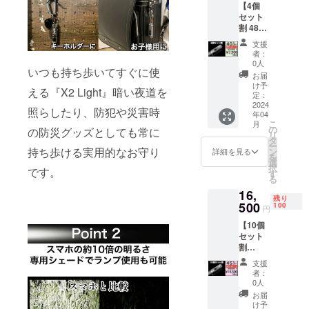
【4個
商品内
ます。
格より
セット
容 X2
ご希望
下がる
割 4800
Light ×3
の場合
可能性
円引 】
専用シ
は追加
もござ
支援
X2
リコン
オプ
いま
者：
Light
製
ション
0人
す。
いつも持ち歩いてすぐに使
100セッ
シェー
をご購
お届
ト限定
ド ×3 取
入くだ
け予
える『X2 Light』暗い夜道を
一般販
扱説明
定：
さい。
売予定
2024
書 ×3 ※
※皆様の
照らしたり、防犯や災害時
年04
価格
税込、
ご支援
こ
月
12,000
送料込
の
により
の防災グッズとしても常に
リ
円の
みの価
タ
量産効
ー
40%OF
格とな
持ち歩ける実用的なお守り
ン
率が向
詳細を見る
を
F X2
りま
選
上した
択
です。
Light 4
す。 ※
す
場合、
る
個をお
自転車
正規販
16,
送りい
用ホル
売価格
残り
たしま
500
ダーは
100
が販売
円
す。 ■
別売り
予定価
【10個
商品内
となり
格より
セット
容 X2
ます。
下がる
割
Light ×4
ご希望
可能性
13,500
専用シ
の場合
もござ
支援
円引 】
リコン
は追加
いま
者：
X2
製
オプ
0人
す。
Light
シェー
ション
お届
100セッ
ド ×4 取
をご購
け予