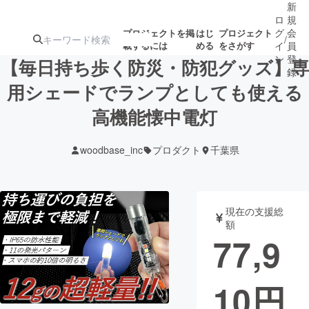
新
ロ
規
グ
会
プロジェクトを掲
はじ
プロジェクト
/
載するには
める
をさがす
イ
員
ン
登
【毎日持ち歩く防災・防犯グッズ】専
録
用シェードでランプとしても使える
高機能懐中電灯
人気のプロ
注目のリ
注目の新着プロ
募集終了が近いプ
もうすぐ公開
ジェクト
ターン
ジェクト
ロジェクト
されます
woodbase_inc
プロダクト
千葉県
アート・写真
音楽
現在の支援総
テクノロジー・ガジェット
ゲーム・サ
額
77,9
映像・映画
書籍・雑誌
10
円
ビジネス・起業
チャレンジ