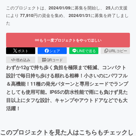
このプロジェクトは、
2024/01/09
に募集を開始し、
25
人の支援
により
77,910
円の資金を集め、
2024/01/31
に募集を終了しまし
た
もう一度プロジェクトをやってほしい
ポスト
シェア
LINEで送る
URLコピー
埋め込み
QRコード
わずか12gで持ち歩く負担を極限まで軽減、コンパクト
設計で毎日持ち歩ける頼れる相棒！小さいのにパワフル
＆高機能！11種の発光パターンと専用シェードでランプ
としても使用可能。IP65の防水性能で雨にも負けず見た
目以上にタフな設計、キャンプやアウトドアなどでも大
活躍！
このプロジェクトを見た人はこちらもチェックし