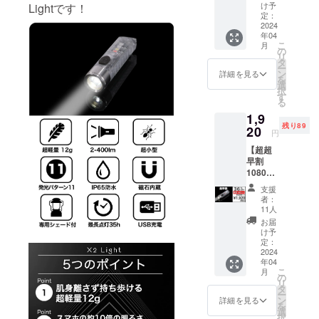
購入限
け予
Lightです！
定商品
定：
で
2024
年04
す。】
こ
月
自転車
の
リ
取り付
タ
ー
け用ホ
ン
詳細を見る
を
ルダー
選
択
をお送
す
る
りいた
1,9
しま
残り89
す。 ※
20
円
こちら
【超超
の追加
早割
リター
1080円
ンのみ
引 】X2
は購入
支援
Light
できま
者：
100個限
せん。
11人
定 一般
※こちら
お届
販売予
のリ
け予
定価格
ターン
定：
3,000円
2024
はX2
年04
の
Light（
こ
月
36%OF
ライ
の
リ
F X2
ト）は
タ
ー
Light 1
付属し
ン
詳細を見る
を
個をお
ませ
選
択