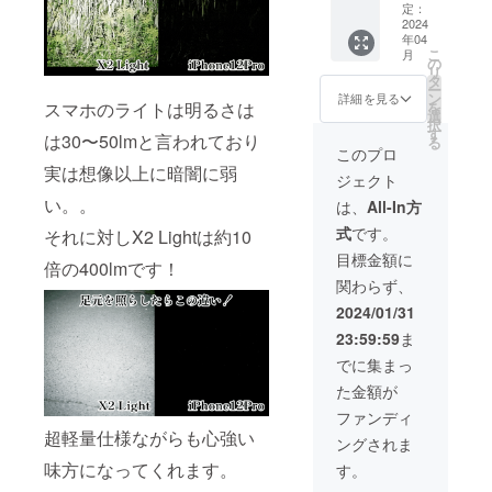
ト限定
扱説明
定：
入くだ
一般販
2024
書 ×4 ※
さい。
年04
売予定
税込、
※皆様の
こ
月
価格
送料込
の
ご支援
リ
30,000
みの価
タ
により
ー
円の
格とな
ン
量産効
詳細を見る
スマホのライトは明るさは
を
45%OF
りま
選
率が向
択
F X2
す。 ※
す
上した
は30〜50lmと言われており
る
Light 10
自転車
場合、
このプロ
個をお
用ホル
正規販
実は想像以上に暗闇に弱
ジェクト
送りい
ダーは
売価格
たしま
い。。
別売り
が販売
は、
All-In方
す。 ■
となり
予定価
式
です。
それに対しX2 Lightは約10
商品内
ます。
格より
容 X2
ご希望
下がる
目標金額に
倍の400lmです！
Light
の場合
可能性
関わらず、
×10 専
は追加
もござ
用シリ
オプ
いま
2024/01/31
コン製
ション
す。
23:59:59
ま
シェー
をご購
ド ×10
入くだ
でに集まっ
取扱説
さい。
た金額が
明書
※皆様の
×10 ※税
ご支援
ファンディ
込、送
により
超軽量仕様ながらも心強い
ングされま
料込み
量産効
の価格
率が向
味方になってくれます。
す。
となり
上した