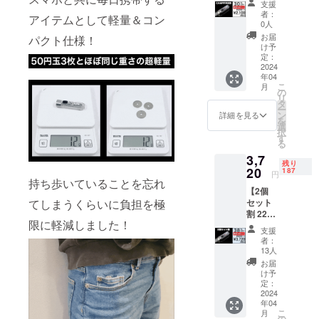
オプ
間違っ
支援
X2
ド ×1 取
ション
て購入
者：
アイテムとして軽量＆コン
Light
扱説明
をご購
0人
してし
100個限
書 ×1 ※
入くだ
まい販
お届
パクト仕様！
定 一般
税込、
さい。
け予
売期間
販売予
送料込
定：
※皆様の
中にご
定価格
2024
みの価
ご支援
連絡い
年04
3,000円
格とな
により
ただけ
こ
月
の
りま
の
量産効
ない場
リ
30%OF
す。 ※
タ
率が向
合は返
ー
F X2
自転車
ン
上した
詳細を見る
金もで
を
Light 1
用ホル
選
場合、
きかね
択
個をお
ダーは
す
正規販
ますの
る
送りい
別売り
売価格
で予め
3,7
たしま
となり
が販売
ご了承
残り
す。 ■
20
ます。
187
予定価
くださ
円
商品内
持ち歩いていることを忘れ
ご希望
格より
い。 ※
【2個
容 X2
の場合
下がる
税込、
セット
てしまうくらいに負担を極
Light ×1
は追加
可能性
送料込
割 2280
専用シ
オプ
もござ
みの価
限に軽減しました！
円引 】
リコン
ション
いま
格とな
支援
X2
製
をご購
す。
者：
りま
Light
シェー
入くだ
13人
す。
200個限
ド ×1 取
さい。
お届
定 一般
扱説明
※皆様の
け予
販売予
書 ×1 ※
定：
ご支援
定価格
2024
税込、
により
年04
6,000円
送料込
量産効
こ
月
の
みの価
の
率が向