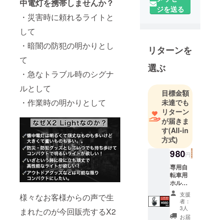
し、皆様に
中電灯を携帯しませんか？
ジを送る
今までより
・災害時に頼れるライトと
ももっと面
して
白い商品を
お届けした
・暗闇の防犯の明かりとし
リターンを
いという想
て
いから2021
選ぶ
・急なトラブル時のシグナ
年からクラ
ウドファン
ルとして
目標金額
ディング事
・作業時の明かりとして
未達でも
業をスター
リターン
トしまし
が届きま
す
(All-in
た。
方式)
980
円
専用自
転車用
ホル
ダー
支援
様々なお客様からの声で生
【X2
者：
Lightと
3人
まれたのが今回販売するX2
セット
お届