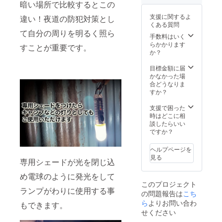
ます。
暗い場所で比較するとこの
場合、
※自転車
正規販
支援に関するよ
違い！夜道の防犯対策とし
用ホル
売価格
くある質問
ダーは
が販売
て自分の周りを明るく照ら
別売り
予定価
手数料はいく
となり
格より
らかかります
すことが重要です。
ます。
下がる
か？
ご希望
可能性
の場合
もござ
目標金額に届
は追加
いま
かなかった場
オプ
す。
合どうなりま
ション
すか？
をご購
入くだ
支援で困った
さい。
時はどこに相
※皆様の
談したらいい
ご支援
ですか？
により
量産効
ヘルプページを
率が向
見る
専用シェードが光を閉じ込
上した
場合、
め電球のように発光をして
正規販
このプロジェクト
売価格
ランプがわりに使用する事
の問題報告は
こち
が販売
予定価
ら
よりお問い合わ
もできます。
格より
せください
下がる