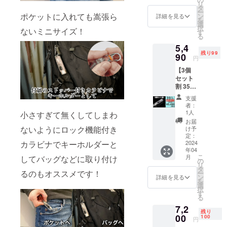
リ
38%OF
格とな
タ
上した
ー
F X2
りま
ポケットに入れても嵩張ら
ン
場合、
詳細を見る
を
Light 2
す。 ※
選
正規販
択
ないミニサイズ！
個をお
自転車
す
売価格
る
送りい
用ホル
が販売
5,4
たしま
ダーは
予定価
残り99
す。 ■
90
別売り
格より
円
商品内
となり
下がる
【3個
容 X2
ます。
可能性
セット
Light ×2
ご希望
もござ
割 3510
専用シ
の場合
いま
円引 】
リコン
は追加
す。
支援
X2
製
オプ
者：
Light
シェー
ション
1人
小さすぎて無くしてしまわ
100セッ
ド ×2 取
をご購
お届
ト限定
扱説明
ないようにロック機能付き
入くだ
け予
一般販
書 ×2 ※
定：
さい。
売予定
2024
カラビナでキーホルダーと
税込、
※皆様の
年04
価格
送料込
ご支援
こ
月
してバッグなどに取り付け
9,000円
みの価
の
により
リ
の
格とな
タ
量産効
るのもオススメです！
ー
39%OF
りま
ン
率が向
詳細を見る
を
F X2
す。 ※
選
上した
択
Light 3
自転車
す
場合、
る
個をお
用ホル
正規販
7,2
送りい
ダーは
売価格
残り
たしま
00
別売り
100
が販売
円
す。 ■
となり
予定価