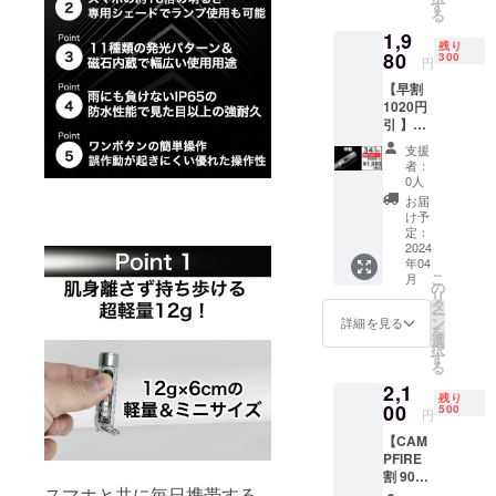
送りい
ん。 ■
す
る
たしま
商品内
1,9
す。 ■
容 自転
残り
商品内
80
車取り
300
円
容 X2
付け用
【早割
Light ×1
ホル
1020円
専用シ
ダー×1
引 】X2
リコン
※税込、
Light
製
送料込
支援
300個限
シェー
みの価
者：
定 一般
ド ×1 取
格とな
0人
販売予
扱説明
りま
お届
定価格
書 ×1 ※
す。 ※
け予
3,000円
税込、
定：
追加オ
の
2024
送料込
プショ
年04
34%OF
みの価
ン商品
こ
月
F X2
格とな
の
につき
リ
Light 1
りま
タ
専用ホ
ー
個をお
す。 ※
ン
ルダー
詳細を見る
を
送りい
自転車
選
のみで
択
たしま
用ホル
す
のご購
る
す。 ■
ダーは
入はで
2,1
商品内
別売り
きませ
残り
容 X2
00
となり
500
んので
円
Light ×1
ます。
ご注意
【CAM
専用シ
ご希望
くださ
PFIRE
リコン
の場合
い。 ※
割 900
製
は追加
万が一
スマホと共に毎日携帯する
円引 】
シェー