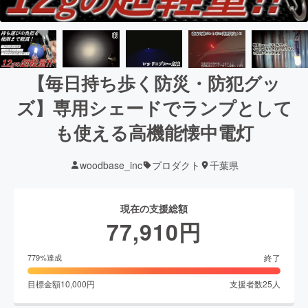
【毎日持ち歩く防災・防犯グッ
ズ】専用シェードでランプとして
も使える高機能懐中電灯
woodbase_inc
プロダクト
千葉県
現在の支援総額
77,910
円
終了
779
%達成
目標金額
10,000
円
支援者数
25
人