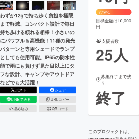
まちづくり・地域活性化
779%
わずか12gで持ち歩く負担を極限
目標金額は10,000
まで軽減、コンパクト設計で毎日
円
CAMPFIRE for Social Good
CAMPFIRE Creation
持ち歩ける頼れる相棒！小さいの
CAMPFIREふるさと納税
machi-ya
コミュニティ
にパワフル＆高機能！11種の発光
支援者数
25
人
パターンと専用シェードでランプ
としても使用可能。IP65の防水性
能で雨にも負けず見た目以上にタ
フな設計、キャンプやアウトドア
募集終了まで残
などでも大活躍！
り
終了
ポスト
シェア
LINEで送る
URLコピー
埋め込み
QRコード
このプロジェクトは、