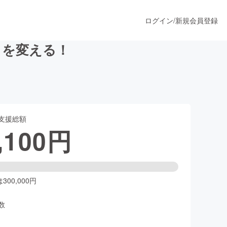
ログイン
/
新規会員登録
」を変える！
うすぐ公開されます
支援総額
プロダクト
,100
円
ファッション
スポーツ
00,000円
数
ア
ソーシャルグッド
人