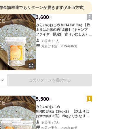
標金額未達でもリターンが届きます
(All-in方式)
3,600
円
みらいのおこめ MiRAICE 2kg 【炊
上りはお米の約1.3倍】 [キャンプ
ファイヤー限定] 古（いにしえ）の
塩「藻塩」を添えてご提供！ まずは
支援者：1人
お試し下さい！ お気に召して頂けま
お届け予定：2024年02月
したら、ご支援後に購入のご案内を
差し上げます。 [原材料及び添加物
等の食品表示はお届け商品のラベル
に表記されます。 商品開封前には必
ずお届けのリターンに貼付されたラ
ベルや注意書きをご確認ください。]
このリターンを選択する
る
5,500
円
みらいのおこめ
MiRICE4kg（2kg×2） 【炊上りは
お米の約1.3倍】 2kgよりかなりお
得になっています。 [キャンプファ
支援者：7人
イヤー限定] 古（いにしえ）の塩
お届け予定：2024年02月