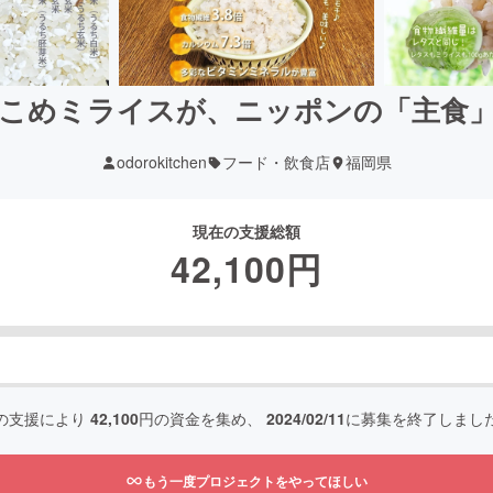
こめミライスが、ニッポンの「主食
odorokitchen
フード・飲食店
福岡県
現在の支援総額
42,100
円
の支援により
42,100
円の資金を集め、
2024/02/11
に募集を終了しまし
もう一度プロジェクトをやってほしい