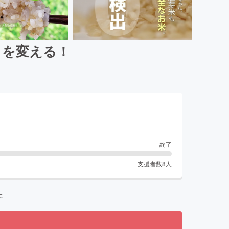
」を変える！
終了
支援者数
8
人
た