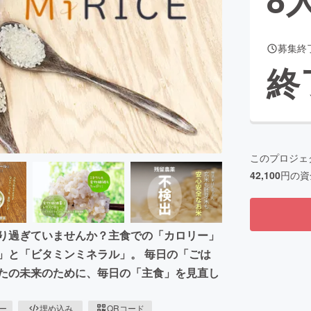
募集終
CAMPFIRE for Social Good
CAMPFIRE Creation
終
CAMPFIREふるさと納税
machi-ya
コミュニティ
このプロジェ
42,100
円の資
摂り過ぎていませんか？主食での「カロリー」
」と「ビタミンミネラル」。 毎日の「ごは
なたの未来のために、毎日の「主食」を見直し
ピー
埋め込み
QRコード