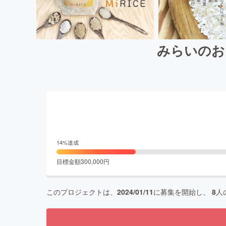
みらいのお
14
%達成
目標金額
300,000
円
このプロジェクトは、
2024/01/11
に募集を開始し、
8
人