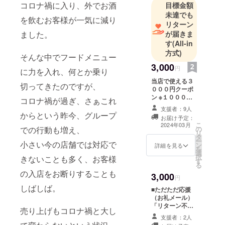
コロナ禍に入り、外でお酒
目標金額
未達でも
を飲むお客様が一気に減り
リターン
が届きま
ました。
す
(All-in
方式)
そんな中でフードメニュー
3,000
円
に力を入れ、何とか乗り
当店で使える３
切ってきたのですが、
０００円クーポ
ン ※１０００円×
コロナ禍が過ぎ、さぁこれ
３枚送らせてい
支援者：9人
ただきます。 ※
からという昨今、グループ
お届け予定：
発行日より１年
こ
2024年03月
の
での行動も増え、
間有効 ※おつり
リ
タ
は出ませんので
ー
小さい今の店舗では対応で
ン
ご了承ください
詳細を見る
を
選
ませ。
択
きないことも多く、お客様
す
る
の入店をお断りすることも
3,000
円
しばしば。
■ただただ応援
（お礼メール）
「リターン不
売り上げもコロナ禍と大し
要、ただ支
支援者：2人
援！」という方