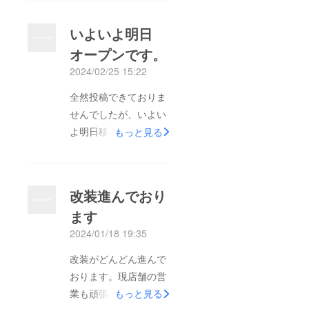
れば、ほぼ目標に達す
ることができました。
いよいよ明日
家族が順番にインフル
オープンです。
にかかるなど、アクシ
2024/02/25 15:22
デントもあり少しオー
プンは遅れてしまいま
全然投稿できておりま
したが、無事オープン
せんでしたが、いよい
もでき、はや一週間が
よ明日移転オープンと
もっと見る
経ちました。まだまだ
なります。たくさんの
不慣れな部分や、改善
方からの支援、誠にあ
点も多々ありますの
りがとうございます。
改装進んでおり
で、皆様の応援のお声
皆様に支えられここま
を力に変え頑張ってい
ます
で来れました。本当に
く所存です。リターン
2024/01/18 19:35
感謝しかありません。
につきましては、近日
準備万端…なのかもわ
改装がどんどん進んで
中に送らせていただき
かりませんが、少しず
おります。現店舗の営
ますので、申し訳あり
つ改善しながら営業し
業も頑張りつつ、移転
もっと見る
ませんがもう少々お待
ていく次第ですので、