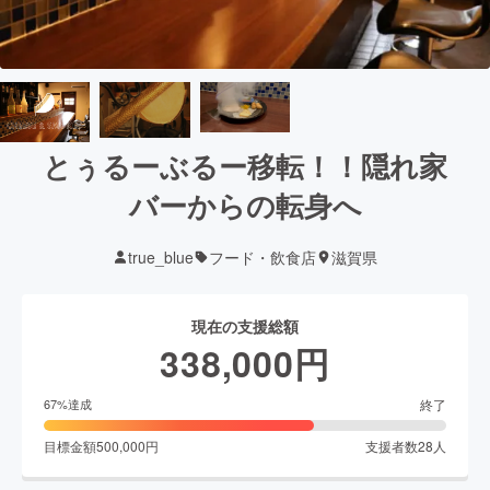
とぅるーぶるー移転！！隠れ家
バーからの転身へ
true_blue
フード・飲食店
滋賀県
現在の支援総額
338,000
円
終了
67
%達成
目標金額
500,000
円
支援者数
28
人