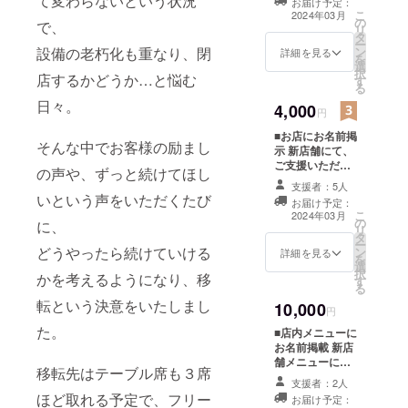
て変わらないという状況
お届け予定：
は、こちらをお
こ
2024年03月
の
選び下さい。お
で、
リ
タ
礼のメールをお
ー
ン
設備の老朽化も重なり、閉
送りさせていた
詳細を見る
を
選
だきます。 お気
択
店するかどうか…と悩む
す
持ちを有り難く
る
頂戴し、励みと
日々。
4,000
させて頂きま
円
す。
■お店にお名前掲
そんな中でお客様の励まし
示 新店舗にて、
ご支援いただい
の声や、ずっと続けてほし
た皆さまのお名
支援者：5人
前をポスターに
いという声をいただくたび
お届け予定：
「スポンサー」
こ
2024年03月
の
として掲出いた
に、
リ
タ
します。 ※寄せ
ー
どうやったら続けていける
ン
書きのように、
詳細を見る
を
選
連名になりま
択
かを考えるようになり、移
す
す。 ご支援いた
る
だくのは個人さ
転という決意をいたしまし
10,000
までも、会社・
円
お店・グループ
た。
■店内メニューに
単位でも歓迎で
お名前掲載 新店
す！ 新店舗開店
舗メニューに、
後、店内スペー
移転先はテーブル席も３席
ご支援いただい
スを確認してす
支援者：2人
た皆さまのお名
ほど取れる予定で、フリー
ぐに準備予定で
お届け予定：
前を「スポン