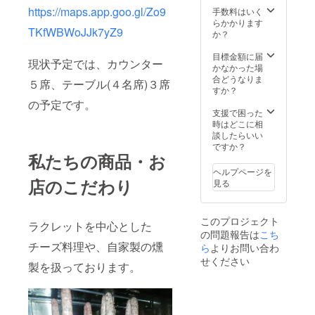
https://maps.app.goo.gl/Zo9
手数料はいく
らかかります
TKfWBWoJJk7yZ9
か？
目標金額に届
現状予定では、カウンター
かなかった場
合どうなりま
５席、テーブル(４名席)３席
すか？
の予定です。
支援で困った
時はどこに相
談したらいい
ですか？
私たちの商品・お
ヘルプページを
店のこだわり
見る
このプロジェクト
ラクレットを中心とした
の問題報告は
こち
チーズ料理や、自家製の燻
ら
よりお問い合わ
せください
製を扱っております。