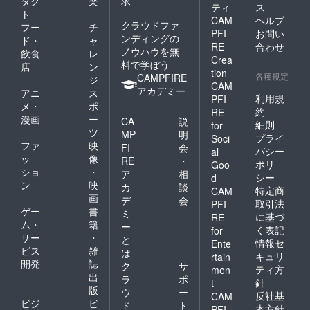
ダク
楽
求
ティ
ス
ト
CAM
ヘルプ
クラウドファ
フー
チ
PFI
お問い
ンディングの
ド・
ャ
RE
合わせ
ノウハウを無
飲食
レ
Crea
料で学ぼう
店
ン
tion
各種規定
CAMPFIRE
ジ
CAM
アカデミー
アニ
ス
利用規
PFI
メ・
ポ
約
RE
漫画
ー
CA
説
細則
for
ツ
MP
明
プライ
Soci
ファ
映
FI
会
バシー
al
ッ
像
RE
・
ポリ
Goo
ショ
・
ア
相
シー
d
ン
映
カ
談
特定商
CAM
画
デ
会
取引法
PFI
ゲー
書
ミ
に基づ
RE
ム・
籍
ー
く表記
for
サー
・
と
情報セ
Ente
ビス
雑
は
キュリ
rtain
開発
誌
ク
サ
ティ方
men
出
ラ
ポ
針
t
版
ウ
ー
反社基
CAM
ビジ
ビ
ド
ト
本方針
PFI