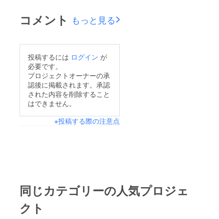
作業も少しずつでも進
ちくださいませ。最後
今後とも優しく見守っ
めていきます。とにか
になりましたが、皆様
コメント
もっと見る
ていただけたら幸いで
く頑張ります！
のご支援、本当にあり
す。本当にありがとう
がとうございました。
ございました。なお、
大切に使わせていただ
投稿するには
ログイン
が
リターンにつきまして
きます。今後とも当店
必要です。
は、三月に入り次第随
プロジェクトオーナーの承
を見守ってくださいま
時送らせていただきま
認後に掲載されます。承認
したら幸いです。
すのでよろしくお願い
された内容を削除すること
はできません。
します。
※投稿する際の注意点
同じカテゴリーの人気プロジェ
クト