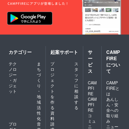
カテゴリー
起案サポート
サ
CAMP
ー
FIRE
テク
ま
プ
ス
ビ
につい
ノロ
ち
ロ
タ
ス
て
ジー
づ
ジ
ッ
・ガ
く
ェ
フ
CAM
CAMP
ジェ
り
ク
に
PFI
FIREと
ット
・
ト
相
RE
は
地
を
談
CAM
あんし
域
作
す
PFI
ん・安
活
る
る
RE
全への
性
資
コ
取り組
化
料
ミュ
み
プロ
音
請
ニ
ニュー