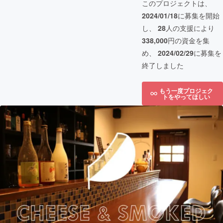
このプロジェクトは、
2024/01/18
に募集を開始
し、
28
人の支援により
338,000
円の資金を集
め、
2024/02/29
に募集を
終了しました
もう一度プロジェク
トをやってほしい