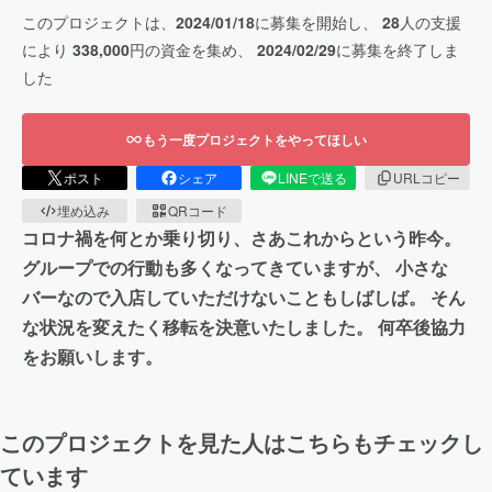
このプロジェクトは、
2024/01/18
に募集を開始し、
28
人の支援
により
338,000
円の資金を集め、
2024/02/29
に募集を終了しま
した
もう一度プロジェクトをやってほしい
ポスト
シェア
LINEで送る
URLコピー
埋め込み
QRコード
コロナ禍を何とか乗り切り、さあこれからという昨今。
グループでの行動も多くなってきていますが、 小さな
バーなので入店していただけないこともしばしば。 そん
な状況を変えたく移転を決意いたしました。 何卒後協力
をお願いします。
このプロジェクトを見た人はこちらもチェックし
ています