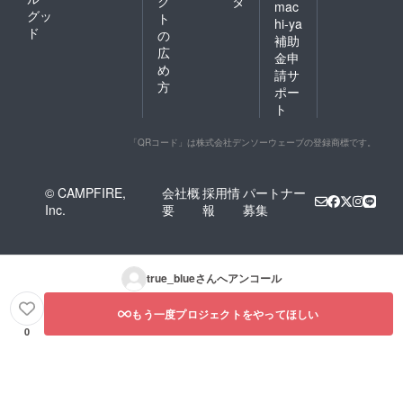
ク
タ
mac
グッ
ト
hi-ya
ド
の
補助
広
金申
め
請サ
方
ポー
ト
「QRコード」は株式会社デンソーウェーブの登録商標です。
© CAMPFIRE,
会社概
採用情
パートナー
Inc.
要
報
募集
true_blue
さんへアンコール
もう一度プロジェクトをやってほしい
0