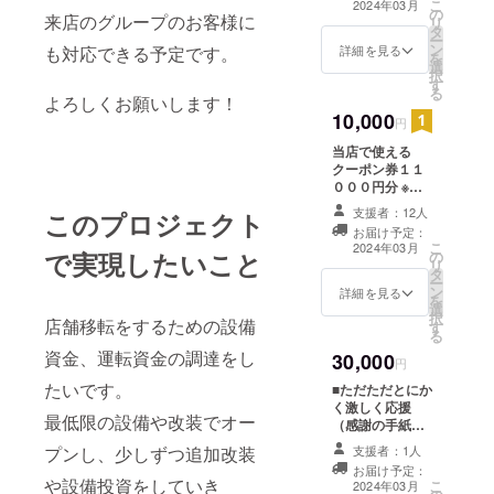
こ
す。 ・支援時、
2024年03月
の
サー」として掲
来店のグループのお客様に
リ
必ず備考欄に掲
タ
出いたします。
ー
載を希望される
ン
ご支援いただく
詳細を見る
も対応できる予定です。
を
お名前をご記入
選
のは個人さまで
択
ください ・文字
す
も、会社・お
る
のみ掲載予定 /
よろしくお願いします！
店・グループ単
壁に貼るポス
10,000
位でも歓迎で
円
ターのため、可
す！ ・支援時、
読性がある文字
当店で使える
必ず備考欄に掲
サイズでデザイ
クーポン券１１
載を希望される
ンします ・掲載
０００円分 ※１
お名前をご記入
期間：新店舗
０００円×１１枚
ください ・1
支援者：12人
このプロジェクト
オープンから
で送らせていた
ページに支援者
お届け予定：
12ヶ月 ※オープ
だきます。 ※発
様のロゴもしく
こ
2024年03月
ン日が遅れる場
で実現したいこと
の
行日より１年間
はお名前を並べ
リ
合があります。
タ
有効 ※おつりは
させていただき
ー
その場合は終了
ン
出ませんのでご
詳細を見る
ます。可読性が
を
日も後倒しとな
選
了承くださいま
悪くなるほど集
択
ります。 ※公序
店舗移転をするための設備
す
せ
まった場合は複
る
良俗に反する内
数ページに分け
資金、運転資金の調達をし
30,000
容はお受けでき
円
る事も考慮して
ませんのでご了
います。ロゴの
たいです。
■ただただとにか
承ください。
場合はメールに
く激しく応援
最低限の設備や改装でオー
てロゴ画像を
（感謝の手紙）
送っていただき
「リターン不
支援者：1人
プンし、少しずつ追加改装
ますのでその旨
要、ただ支
お届け予定：
ご了承ください
援！」という方
や設備投資をしていき
こ
2024年03月
ませ。 ・移転後