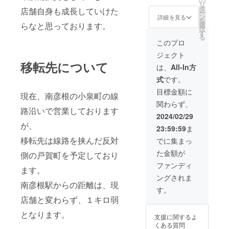
の
は、こちらをお
リ
リニューアル
タ
選び下さい。感
店舗自身も成長していけた
ー
オープン出来次
ン
謝のお手紙をお
詳細を見る
を
第、掲載を開始
選
らなと思っております。
送りさせていた
択
させて頂きます
す
だきます。 お気
る
・掲載期間：新
持ちを有り難く
このプロ
店舗オープンか
頂戴し、励みと
ジェクト
ら12ヶ月 ※オー
させて頂きま
移転先について
プン日が遅れる
す。
は、
All-In方
場合がありま
式
です。
す。その場合は
終了日も後倒し
目標金額に
現在、南彦根の小泉町の線
となります。 ※
関わらず、
公序良俗に反す
路沿いで営業しております
る内容はお受け
2024/02/29
できませんので
が、
23:59:59
ま
ご了承くださ
い。
移転先は線路を挟んだ反対
でに集まっ
た金額が
側の戸賀町を予定しており
ファンディ
ます。
ングされま
南彦根駅からの距離は、現
す。
店舗と変わらず、１キロ弱
となります。
支援に関するよ
くある質問