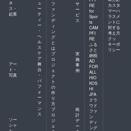
ネ
ュ
フ
サ
カスタ
RE
ス・
ー
ァ
ー
マーハ
for
起業
テ
ン
ビ
ラスメ
Spor
ィ
デ
ス
ントに
ts
ー
ィ
対する
CAM
・
ン
考え方
PFI
ヘ
グ
クッ
RE
ル
と
キーポ
ふる
ス
は
リシー
さと
ケ
プ
実
納税
ア
ロ
施
AD
アー
舞
ジ
事
FOR
ト・
台
ェ
例
ALL
写真
・
ク
HIO
パ
ト
KOS
フ
の
HI
ォ
作
JFA
ー
り
クラ
マ
方
ウド
ン
プ
統
ファ
ス
ロ
計
ン
ソー
ジ
デ
ディ
シャ
ェ
ー
ング
ル