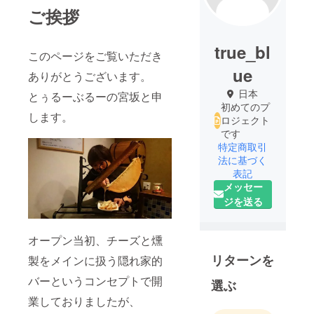
ご挨拶
true_bl
このページをご覧いただき
ue
ありがとうございます。
日本
とぅるーぶるーの宮坂と申
初めてのプ
します。
ロジェクト
です
特定商取引
法に基づく
表記
メッセー
ジを送る
オープン当初、チーズと燻
リターンを
製をメインに扱う隠れ家的
バーというコンセプトで開
選ぶ
業しておりましたが、