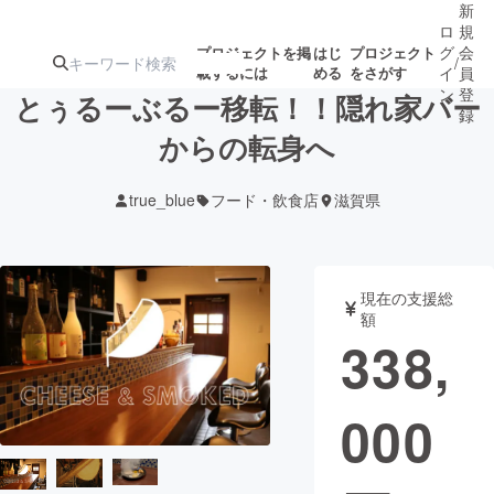
新
ロ
規
グ
会
プロジェクトを掲
はじ
プロジェクト
/
載するには
める
をさがす
イ
員
ン
登
とぅるーぶるー移転！！隠れ家バー
録
からの転身へ
人気のプロ
注目のリ
注目の新着プロ
募集終了が近いプ
もうすぐ公開
true_blue
フード・飲食店
滋賀県
ジェクト
ターン
ジェクト
ロジェクト
されます
アート・写真
音楽
現在の支援総
額
338,
テクノロジー・ガジェット
ゲーム・サ
000
映像・映画
書籍・雑誌
ビジネス・起業
チャレンジ