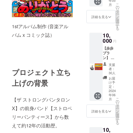
年05
ドファ
ンのラ
こ
月
ンディ
イブや
の
リ
ング限
日常使
タ
ー
定オリ
いもで
ン
詳細を見る
を
ジナル
きる応
選
択
ステッ
1stアルバム制作 (音楽アル
援タオ
す
る
カー ◆
ルと高
バム x コミック誌）
10,
大感謝
品質な
メッ
000
オリジ
円
セージ
ナルデ
【歩歩
ムー
ザイン
プラ
ビー(B)
のス
ン】 ◆
ザスト
テッ
コミッ
ロング
カーを
支援
クアル
パンタ
セット
者：
プロジェクト立ち
バム[毎
ロンXが
でお届
30人
日スト
一推し
けしま
お届
上げの背景
パン] ◆
する大
す！ 大
け予
歩歩が
本命プ
定：
感謝
あなた
2024
ラン！
メッ
年06
のお題
前代未
セージ
【ザ ストロングパンタロン
こ
月
でフ
聞の368
の
ムー
リ
リース
ページ
タ
ビーは
X】の前身バンド【ストロベ
ー
タイル
のコ
ン
(A)とは
詳細を見る
を
動画を
ミック
選
異なる
リーパンティース】から数
択
お届け
アルバ
す
内容で
る
しま
えて約12年の活動歴。
ムの全
す。 ※
10,
す！ ◆
貌が明
動画提