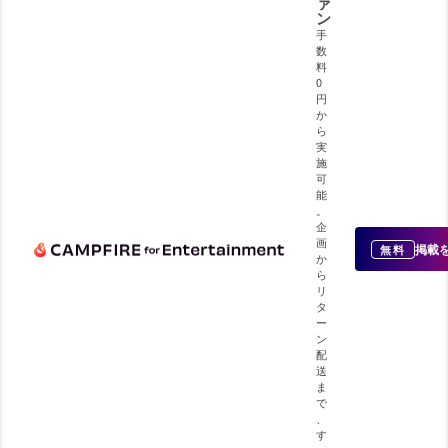
ァ
ン
手
数
料
0
円
か
ら
実
施
可
能
。
企
画
掲載
無料
か
ら
リ
タ
ー
ン
配
送
ま
で
、
す