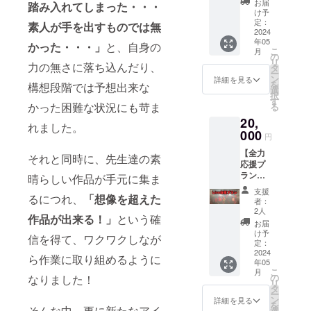
ムー
日本統
お届
踏み入れてしまった・・・
ン] ◆オ
ビー(B)
一”でも
け予
リジナ
ジャッ
定：
活躍中
素人が手を出すものでは無
ルアサ
2024
キーゲ
の歩歩
年05
ラト＋
ン秘蔵
かった・・・」
と、自身の
があな
こ
月
動画
の︎ドラ
の
たのお
リ
力の無さに落ち込んだり、
レッス
ムパッ
タ
題でフ
ー
ン(30
クをお
ン
リース
詳細を見る
を
構想段階では予想出来な
分) ◆ク
届け！
選
タイ
択
ラウド
※動画提
す
ル！ ス
かった困難な状況にも苛ま
る
ファン
供方
ペシャ
20,
ディン
法：動
ル動画
れました。
グ限定
000
画リン
をお届
円
オリジ
クを
けしま
【全力
ナルス
メール
それと同時に、先生達の素
す！ ※
応援プ
テッ
にて送
歩歩に
ラン】
カー ◆
晴らしい作品が手元に集ま
らせて
ラップ
◆コ
大感謝
頂きま
してほ
支援
るにつれ、
「想像を超えた
ミック
メッ
す。 ※
し
者：
アルバ
セージ
ドラム
2人
い”テー
作品が出来る！」
という確
ム[毎日
ムー
パック
マ(お
お届
ストパ
ビー(B)
はダウ
け予
題)”や”
信を得て、ワクワクしなが
ン] ◆ス
響が得
定：
ンロー
キー
トパン
2024
意とす
ド形式
ワー
ら作業に取り組めるように
年05
メガホ
るアフ
でリン
ド”など
こ
月
ン ◆オ
リカ楽
の
なりました！
クを
を備考
リ
リジナ
器”アサ
タ
メール
欄にご
ー
ルTシャ
ラト”と
ン
にて送
詳細を見る
記入下
を
ツ ◆応
そんな中、更に新たなアイ
オンラ
選