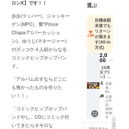
ロンX】です！！
選ぶ
ティースが
画数診断に
歩歩(ラッパー)、ジャッキー
より生まれ
目標金額
ゲン(MPC)、響"Prince
変わる。
未達でも
その名も”ザ
リターン
Chapa-T"(パーカッショ
が届きま
ストロング
ン)、ゆうじ(マネージャー)
す
(All-in
パンタロン
方式)
のズッコケ４人組からなる
Ｘ”！
2,0
コミックヒップホップバン
00
円
ド。
【元気
玉プラ
ン】 ◆
「アルバム出すならどこに
大感謝
支援
メッ
も無かったものを作りた
者：
セージ
8人
い！！」
ムー
お届
ビー(A)
け予
ザ スト
定：
「コミックヒップホップバ
ロング
2024
年06
パンタ
ンドやし、CDにコミック付
こ
月
ロンXの
の
リ
作品制
タ
いてきたらオモロな
ー
作を応
ン
詳細を見る