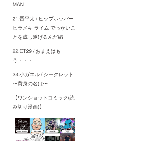
にて送
MAN
らせて
頂きま
す。 ※
21.晋平太 / ヒップホッパー
歩歩に
ヒラメキ ライム でっかいこ
ラップ
してほ
とを成し遂げるんだ編
し
い”テー
マ(お
22.OT29 / おまえはも
題)”や”
キー
う・・・
ワー
ド”など
を備考
23.小ガエル / シークレット
欄にご
〜黄身の名は〜
記入下
さい！
※記載さ
【ワンショットコミック(読
れる希
望のお
み切り漫画)】
名前
(ニック
ネー
ム・会
社名等
でも
OK)を