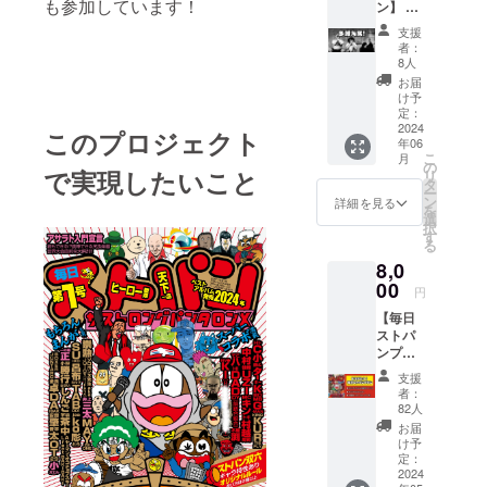
も参加しています！
ン】 ◆
頂きま
ストパ
す！ 全
支援
ン応援
23曲の
者：
タオル
超ボ
8人
◆クラ
リュー
お届
ウド
ム！ ※
け予
ファン
動画提
定：
ディン
2024
供方
このプロジェクト
年06
グ限定
法：動
こ
月
オリジ
画リン
の
で実現したいこと
リ
ナルス
クを
タ
ー
テッ
メール
ン
詳細を見る
を
カー
にて送
選
択
◆[毎日
らせて
す
る
ストパ
頂きま
8,0
ン]の
す。
mp3音
00
円
源 ◆大
【毎日
感謝
ストパ
メッ
ンプラ
セージ
ン】 ◆
ムー
支援
コミッ
ビー(B)
者：
クアル
※(A)と
82人
バム[毎
内容が
お届
日スト
異なり
け予
パン] ◆
ます。
定：
クラウ
2024
ストパ