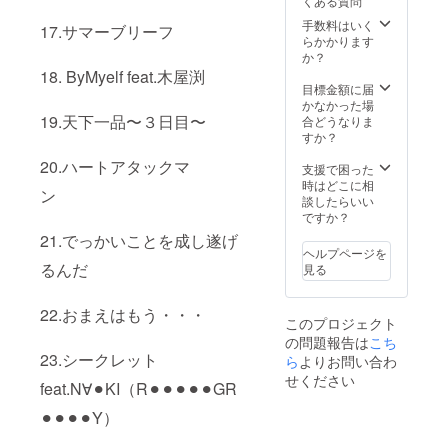
くある質問
た場合
WAV音
年間 更
す！ 制
は、内
源 ◆メ
に【全
作した
手数料はいく
17.サマーブリーフ
容を変
ンバー
部コミ
楽曲は
らかかります
更をお
全員の
コミ祝
CMや動
か？
願いす
サイン
セット
画BGM
18. ByMyelf feat.木屋渕
る可能
◆スト
プラ
等ご自
目標金額に届
性があ
パンメ
ン】(広
由にご
かなかった場
りま
ガホン
告ペー
使用頂
19.天下一品〜３日目〜
合どうなりま
す。 ※
◆オリ
ジ以外
けま
すか？
動画提
ジナルT
の全部
す！ ※
20.ハートアタックマ
供方
シャツ
セット)
曲の内
支援で困った
法：動
◆応援
もセッ
容や楽
時はどこに相
ン
画リン
タオル
トで
曲の雰
談したらいい
クを
◆クラ
す。 ◆
囲気な
ですか？
メール
ウド
あなた
ど、打
21.でっかいことを成し遂げ
にて送
ファン
のPRし
ち合わ
ヘルプページを
らせて
ディン
たい事
せの上
るんだ
見る
頂きま
グ限定
や物を
で制作
す。 ※T
オリジ
オリジ
いたし
シャツ
ナルス
ナル楽
ます。
22.おまえはもう・・・
このプロジェクト
のサイ
テッ
曲とし
※曲完成
の問題報告は
こち
ズ(S〜
カー ◆
て制作
の時期
23.シークレット
XXL)を
大感謝
しま
はあく
ら
よりお問い合わ
お選び
メッ
す！ ◆
まで目
せください
feat.N∀⚫︎KI（R⚫︎⚫︎⚫︎⚫︎⚫︎GR
下さ
セージ
あなた
安とお
い。
ムー
のイベ
考え下
⚫︎⚫︎⚫︎⚫︎Y）
ビー(C)
ント・
さい。
広告
パー
※楽曲の