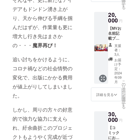
らせて
さい！
択
援タオ
イン
す
頂きま
※動画提
る
デアもドンドン湧き上が
ル ◆ク
レッス
す。
供方
20,
ラウド
ン(30
法：動
り、天から伸びる手綱を掴
ファン
000
分)付
画リン
円
ディン
き！ ※
クを
んだはずが、作業量も更に
【MVお
グ限定
動画
メール
名前記
オリジ
レッス
増大し行き先はまさか
にて送
載プラ
ナルス
ンは
らせて
ン】
テッ
の・・・
魔界再び！
ZOOM
頂きま
支援
◆MVに
カー ◆
やLINE
者：
す。
お名前
大感謝
などの
3人
クレ
追い討ちをかけるように、
メッ
ビデオ
お届
ジッ
セージ
通話で
け予
コロナ禍などの社会情勢の
ト！ ◆
ムー
定：
行いま
大感謝
2024
ビー(C)
す。 ※
変化で、出版にかかる費用
年09
メッ
コミッ
有効期
こ
月
セージ
クアル
の
限2年間
が値上がりしてしまいまし
リ
ムー
バムに
タ
ー
ビー(C)
オリジ
ン
た。
詳細を見る
を
次回制
ナルT
選
択
作予定
シャツ
す
る
MV(曲
しかし、周りの方々の好意
とタオ
30,
未定)の
ルを
的で強力な協力に支えら
エンド
000
セッ
円
ロール
ト！ 限
れ、紆余曲折このプロジェ
【コ
に貴方
定グッ
ミック
のお名
ズでラ
クトもようやく完成が近づ
にお名
前を記
イブを