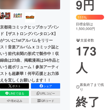
9
円
まちづくり・地域活性化
111%
目標金額は
CAMPFIRE for Social Good
CAMPFIRE Creation
京都発コミックヒップホップバン
1,500,000円
CAMPFIREふるさと納税
machi-ya
コミュニティ
ド【ザストロングパンタロンX】
がついに1stアルバムをリリー
支援者数
173
ス！音楽アルバム x コミック誌と
いう前代未聞の形式で製作中！収
録曲は23曲、掲載漫画は34作品と
人
いう超ボリューム！参加アーティ
ストも超豪華！何卒応援とお力添
えを宜しくお願いします！！
募集終了まで残
ポスト
シェア
り
LINEで送る
URLコピー
終了
埋め込み
QRコード