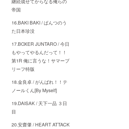
継続成せてからなる俺らの
す。
広告
ページ
帝国
以外の
リター
ンが全
16.BAKI BAKI / ぱんつのう
て詰
まった
た日本珍没
大祝福
セット
17.BOXER JUNTARO / 今日
もつい
てきま
もやってやるんだって！！
す！！
※LIVEの
第1R 俺に言うな！サマーブ
時期は
要相談
リーフ特版
※関西圏
以外の
LIVEは
18.金良卓 / がんばれ！！テ
別途交
通費が
ノールくん[By Myself]
必要で
す。 ※
19.DAISAK / 天下一品 ３日
動画提
供方
目
法：動
画リン
クを
20.安齋肇 / HEART ATTACK
メール