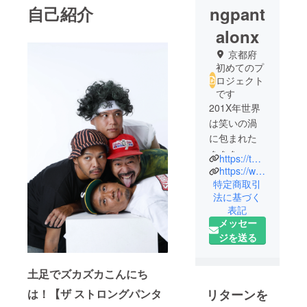
自己紹介
ngpant
alonx
京都府
初めてのプ
ロジェクト
です
201X年世界
は笑いの渦
に包まれた
🔥🔥🔥
https://twitter.com/t_s_p_x
歩歩、響
https://www.instagram.com/the_strong_pantalon_x/
(Prince
特定商取引
法に基づく
Chapa-t)、
表記
ジャッキー
メッセー
ゲン、ゆう
ジを送る
じによるコ
ミック
土足でズカズカこんにち
HIPHOP
BANDストロ
は！【ザ ストロングパンタ
リターンを
ベリーパン