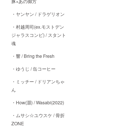
豚×あの御方
・ヤンヤン / ドラゲリオン
・村越周司(ex.モストデン
ジャラスコンビ) / スタント
魂
・響 / Bring the Fresh
・ゆうじ / 缶コーヒー
・ミッチー / ドリアンちゃ
ん
・How(灝) / Wasabi(2022)
・ムサシ☆ユウスケ / 骨折
ZONE