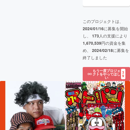
このプロジェクトは、
2024/01/16
に募集を開始
し、
173
人の支援により
1,670,539
円の資金を集
め、
2024/02/18
に募集を
終了しました
もう一度プロジェ
3
クトをやってほし
9
い