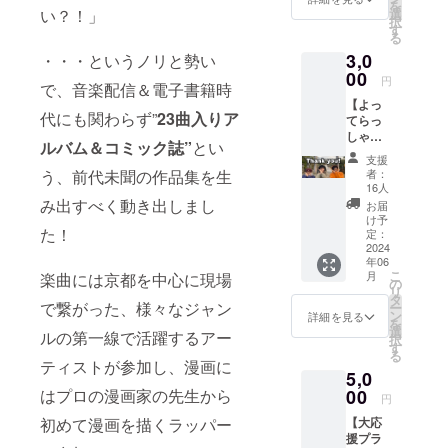
を
援！ 感
い？！」
選
択
謝の気
す
る
持ちを
3,0
・・・というノリと勢い
動画に
納め、
00
円
で、音楽配信＆電子書籍時
お届け
【よっ
させて
代にも関わらず”
23曲入りア
てらっ
頂きま
しゃい
す！ ※
ルバム＆コミック誌”
とい
プラ
動画提
支援
ン】
供方
う、前代未聞の作品集を生
者：
◆[毎日
法：動
16人
ストパ
画リン
み出すべく動き出しまし
お届
ン]の
クを
け予
た！
mp3音
メール
定：
源デー
2024
にて送
年06
タ ◆大
らせて
こ
月
楽曲には京都を中心に現場
感謝
頂きま
の
リ
メッ
す。
タ
で繋がった、様々なジャン
ー
セージ
ン
詳細を見る
を
ムー
選
ルの第一線で活躍するアー
択
ビー(A)
す
る
アルバ
ティストが参加し、漫画に
5,0
ムの
mp3音
はプロの漫画家の先生から
00
円
源デー
初めて漫画を描くラッパー
【大応
タを送
援プラ
らせて