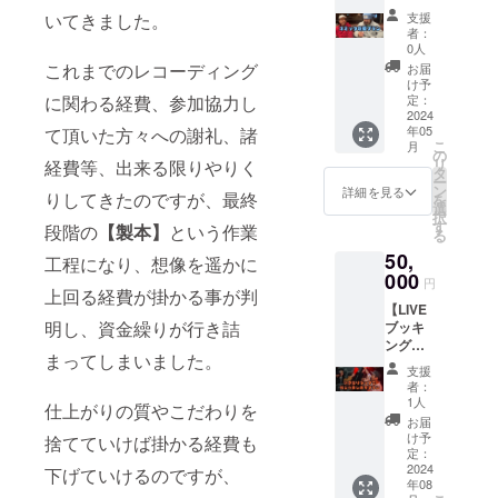
前記載
載させ
全力楽
いてきました。
支援
プラ
て頂き
しめる
者：
ン】 ◆
ます！
プラン
0人
コミッ
※記載さ
です、
これまでのレコーディング
お届
クアル
れる希
ぜひラ
け予
バム [毎
に関わる経費、参加協力し
望のお
定：
イブに
日スト
2024
名前
着て来
年05
て頂いた方々への謝礼、諸
パン]に
(ニック
て下さ
こ
月
お名前
ネー
の
い！ ※T
リ
経費等、出来る限りやりく
クレ
ム・会
タ
シャツ
ー
ジッ
社名等
ン
のサイ
詳細を見る
りしてきたのですが、最終
を
ト！ ◆
でも
選
ズをご
択
あなた
OK)を
す
記入下
段階の
【製本】
という作業
る
の顔を
備考欄
さい。
50,
歩歩が
にご記
工程になり、想像を遥かに
(サイズ
似顔絵
000
入下さ
S〜
円
上回る経費が掛かる事が判
にして
い！ ※
XXL) ※T
【LIVE
お届
動画提
シャ
明し、資金繰りが行き詰
ブッキ
け！(似
供方
ツ・タ
ングプ
顔絵
法：動
オルの
まってしまいました。
ラン】
カード)
画リン
デザイ
支援
◆あな
◆コ
クを
ンは現
者：
たのイ
ミック
メール
1人
在製作
仕上がりの質やこだわりを
ベン
アルバ
にて送
中で
お届
ト・
ム [毎日
らせて
け予
捨てていけば掛かる経費も
す。 ※
パー
ストパ
定：
頂きま
大感謝
ティで
2024
ン] ◆ク
下げていけるのですが、
す。
メッ
年08
全力
ラウド
セージ