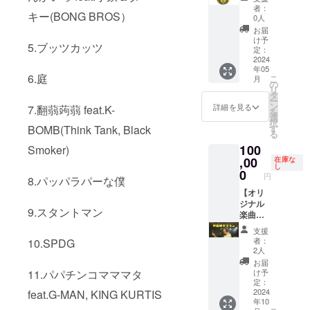
使用頂
全力
365日
者：
キー(BONG BROS）
けま
LIVEし
間、歩
0人
す！ 広
ます！
歩が
お届
告や自
◆コ
服、
け予
5.ブッツカッツ
分の漫
ミック
リュッ
定：
画を載
アルバ
ク、
2024
年05
せた
ム [毎日
シール
6.庭
こ
月
い、何
ストパ
タ
の
リ
かメッ
ン]にお
トゥー
タ
ー
セージ
名前ク
等であ
ン
詳細を見る
7.翻蒻蒟蒻 feat.K-
を
を残し
レジッ
なたを
選
択
たい
ト！
宣伝！
BOMB(Think Tank, Black
す
る
等、１
◆MVに
企業名
100
Smoker)
ページ
お名前
やメッ
でご自
クレ
セージ
,00
在庫な
し
由に表
ジッ
を載せ
0
円
8.パッパラパーな僕
現して
ト！ ◆
て365日
くださ
コミッ
間過ご
【オリ
い！ ※
クアル
しま
ジナル
9.スタントマン
ページ
バム[毎
す！も
楽曲制
データ
日スト
ちろん
作プラ
支援
は指定
パン] ◆
LIVEや
ン】 ◆
者：
10.SPDG
用紙に
歩歩が
TVで
あなた
2人
手書
あなた
も！
のPRし
お届
き、も
のお題
※365日
たい事
11.パパチンコマママタ
け予
しくは
でフ
間いず
や物を
定：
規定サ
リース
れかの
オリジ
2024
feat.G-MAN, KING KURTIS
年10
イズの
タイル
方法
ナル楽