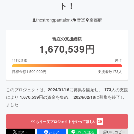
ト！
thestrongpantalonx
音楽
京都府
現在の支援総額
1,670,539
円
終了
111
%達成
目標金額
1,500,000
円
支援者数
173
人
このプロジェクトは、
2024/01/16
に募集を開始し、
173
人の支援
により
1,670,539
円の資金を集め、
2024/02/18
に募集を終了し
ました
もう一度プロジェクトをやってほしい
39
ポスト
シェア
LINEで送る
URLコピー