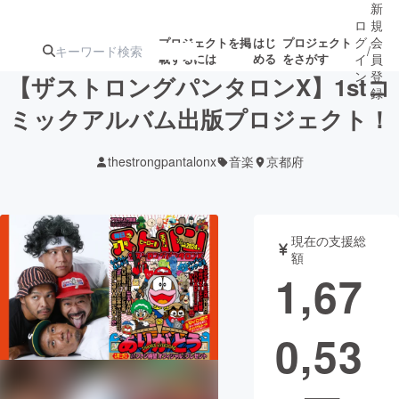
新
ロ
規
グ
会
プロジェクトを掲
はじ
プロジェクト
/
載するには
める
をさがす
イ
員
ン
登
【ザストロングパンタロンX】1stコ
録
ミックアルバム出版プロジェクト！
人気のプロ
注目のリ
注目の新着プロ
募集終了が近いプ
もうすぐ公開
thestrongpantalonx
音楽
京都府
ジェクト
ターン
ジェクト
ロジェクト
されます
アート・写真
音楽
現在の支援総
額
1,67
テクノロジー・ガジェット
ゲーム・サ
0,53
映像・映画
書籍・雑誌
ビジネス・起業
チャレンジ