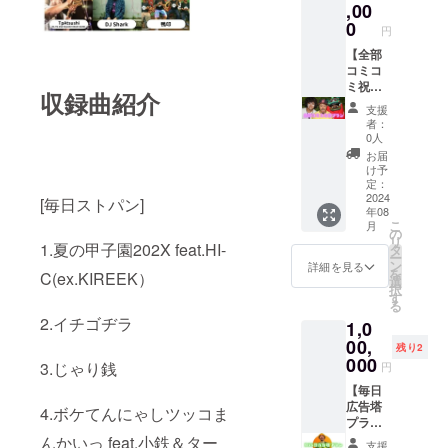
交通費
バー全
,00
ム・会
別途と
員のサ
社名等
0
円
なりま
イン ◆
でも
す。
オリジ
【全部
OK)を
※LIVEの
ナルT
コミコ
備考欄
時期は
シャツ
ミ祝
にご記
収録曲紹介
要相談
◆クラ
セット
入下さ
支援
とさせ
ウド
プラ
い！ ※
者：
て下さ
ファン
ン】(広
動画提
0人
い。 ※
ディン
告ペー
供方
お届
リター
グ限定
ジ以外
法：動
け予
ン履行
オリジ
の全部
画リン
定：
の有効
ナルス
セット)
2024
クを
[毎日ストパン]
年08
期限 2
テッ
◆あな
メール
こ
月
年間 ※
カー ◆
たのPR
にて送
の
リ
動画提
大感謝
したい
1.夏の甲子園202X feat.HI-
らせて
タ
ー
供方
メッ
事や物
頂きま
ン
詳細を見る
を
C(ex.KIREEK）
法：動
セージ
をオリ
す。
選
択
画リン
ムー
ジナル
す
る
クを
ビー(C)
楽曲と
2.イチゴヂラ
1,0
メール
今回出
して制
にて送
版され
作しま
00,
残り2
らせて
る[毎日
す！ ◆
000
3.じゃり銭
円
頂きま
ストパ
あなた
す。
ン]の１
のイベ
【毎日
ページ
ント・
広告塔
4.ボケてんにゃしツッコま
をご自
パー
プラ
由にご
ティで
ン】
んかいっ feat.小鉄＆ター
支援