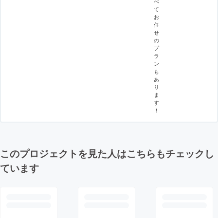
べ
て
お
任
せ
の
プ
ラ
ン
も
あ
り
ま
す
！
このプロジェクトを見た人はこちらもチェックし
ています