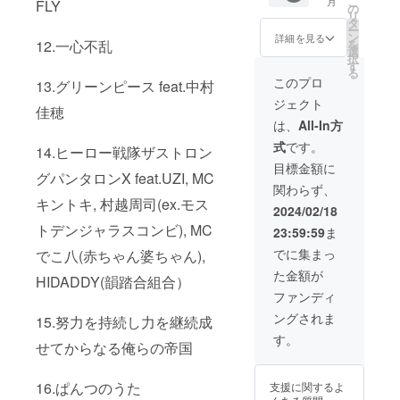
こ
月
FLY
PDF
動画を
で、宣
曲とし
の
リ
ファイ
お届け
伝させ
て制作
タ
ー
ルで提
しま
てもら
しま
ン
詳細を見る
12.一心不乱
を
出して
す！ ◆
いま
す！ ◆
選
択
下さ
歩歩が
す。 ※
大感謝
す
る
い。 ※
あなた
広告内
メッ
このプロ
13.グリーンピース feat.中村
出版時
の似顔
容につ
セージ
ジェクト
期の関
絵を描
いて
ムー
佳穂
係で入
いて
は、後
ビー(C)
は、
All-In方
稿締切
カード
日打ち
企業や
式
です。
は1月20
をお届
合わせ
商品の
14.ヒーロー戦隊ザストロン
日とな
けしま
の上で
PR、大
目標金額に
グパンタロンX feat.UZI, MC
りま
す！ ◆
決定さ
切な人
関わらず、
す。そ
ジャッ
せて頂
への
キントキ, 村越周司(ex.モス
れ以降
キーゲ
きま
メッ
2024/02/18
は掲載
ン︎
す。
セー
トデンジャラスコンビ), MC
23:59:59
ま
されま
MixCD
※TV番
ジ、世
せんの
！ ◆オ
組の権
の中に
でに集まっ
でこ八(赤ちゃん婆ちゃん),
で予め
リジナ
利上、
訴えた
た金額が
ご了承
ルアサ
NGが出
い
HIDADDY(韻踏合組合）
下さ
ラト＋
る場合
事、、
ファンディ
い。
動画
はご了
、など
ングされま
15.努力を持続し力を継続成
※[毎日
レッス
承下さ
など。
ストパ
ン(30
い。 ※
オリジ
す。
せてからなる俺らの帝国
ン]の趣
分)！
リター
ナルの
旨に不
◆[毎日
ン履行
楽曲と
適切と
ストパ
の有効
して制
16.ぱんつのうた
支援に関するよ
判断し
ン]の
期限 2
作しま