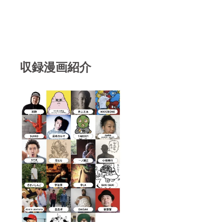
ページ
ティで
著作権
以外の
全力
やその
リター
LIVEし
他法的
ンが全
ます！
権利の
て詰
◆コ
帰属先
まった
ミック
は支援
大祝福
アルバ
者のも
セット
ム [毎日
のとな
収録漫画紹介
で
ストパ
りま
す！！
ン]にお
す。 ※
※LIVEの
名前ク
動画提
時期は
レジッ
供方
要相談
ト！
法：動
※関西圏
◆MVに
画リン
以外の
お名前
クを
LIVEは
クレ
メール
別途交
ジッ
にて送
通費が
ト！ ◆
らせて
必要で
コミッ
頂きま
す。 ※
クアル
す。
リター
バム[毎
ン履行
日スト
の有効
パン] ◆
期限 2
歩歩が
年間 ※
あなた
動画提
のお題
供方
でフ
法：動
リース