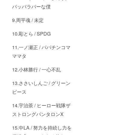
社名等
ン]の
パッパラパーな僕
でも
WAV音
OK)を
源 ◆メ
備考欄
ンバー
9.周平魂 / 未定
にご記
全員の
入下さ
サイン
い！ ※
◆スト
10.彫とら / SPDG
動画
パンメ
レッス
ガホン
ンは
◆オリ
11.一ノ瀬正 / パパチンコマ
ZOOM
ジナルT
やLINE
シャツ
ママタ
などの
◆応援
ビデオ
タオル
12.小林勝行 / 一心不乱
通話で
◆クラ
行いま
ウド
す。 ※
ファン
13.ささいしんご / グリーン
制作し
ディン
た楽曲
グ限定
ピース
の著作
オリジ
権やそ
ナルス
の他法
テッ
14.宇治茶 / ヒーロー戦隊ザ
的権利
カー ◆
の帰属
大感謝
ストロングパンタロンX
先は支
メッ
援者の
セージ
15.中LA / 努力を持続し力を
ものと
ムー
なりま
ビー(C)