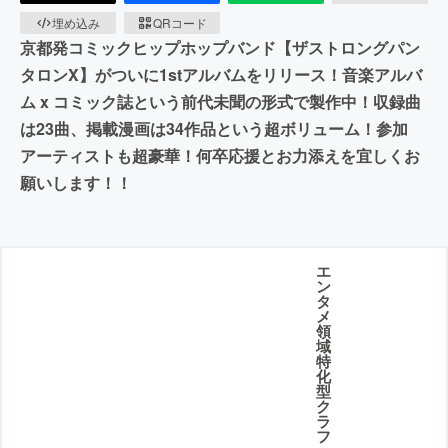
埋め込み
QRコード
京都発コミックヒップホップバンド【ザストロングパン
タロンX】がついに1stアルバムをリリース！音楽アルバ
ム x コミック誌という前代未聞の形式で製作中！収録曲
は23曲、掲載漫画は34作品という超ボリューム！参加
アーティストも超豪華！何卒応援とお力添えを宜しくお
願いします！！
エ
ン
タ
メ
領
域
特
化
型
ク
ラ
フ