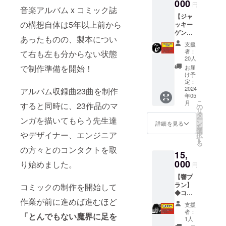
歩歩が
000
らか
供方
円
音楽アルバム x コミック誌
あなた
に！ 読
法：動
【ジャ
の顔を
んでヨ
画リン
の構想自体は5年以上前から
ッキー
似顔絵
シ聴い
クを
ゲンプ
に描い
てヨ
メール
あったものの、製本につい
ラン】
てカー
シ！ ※
にて送
支援
◆コ
ドでお
動画提
らせて
者：
て右も左も分からない状態
ミック
届けし
供方
20人
頂きま
アルバ
ます！
法：動
で制作準備を開始！
す。
お届
ム[毎日
◆クラ
画リン
け予
ストパ
ウド
定：
クを
ン] ◆
2024
アルバム収録曲23曲を制作
ファン
メール
年05
ジャッ
ディン
にて送
こ
月
すると同時に、23作品のマ
キーゲ
グ限定
の
らせて
リ
ン︎ドラ
オリジ
タ
頂きま
ー
ンガを描いてもらう先生達
ムパッ
ナルス
ン
す。
詳細を見る
を
ク！ ◆
テッ
選
やデザイナー、エンジニア
択
クラウ
カー ◆
す
る
ドファ
大感謝
の方々とのコンタクトを取
15,
ンディ
メッ
ング限
000
セージ
り始めました。
円
定オリ
ムー
【響プ
ジナル
ビー(B)
ラン】
コミックの制作を開始して
ステッ
現在放
◆コ
カー ◆
送中
作業が前に進めば進むほど
ミック
大感謝
の”フ
支援
アルバ
メッ
リース
者：
「とんでもない魔界に足を
ム[毎日
セージ
タイル
1人
ストパ