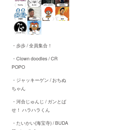
備考欄
にご記
入下さ
い！ ※
制作さ
れた楽
曲の著
作権や
その他
法的権
・歩歩 / 全員集合！
利の帰
属先は
支援者
・Clown doodles / CR
のもの
POPO
となり
ます。
・ジャッキーゲン / おちぬ
ちゃん
・河合じゅんじ / ガンとば
せ！ ハラハラくん
・たいかい(海宝寺) / BUDA