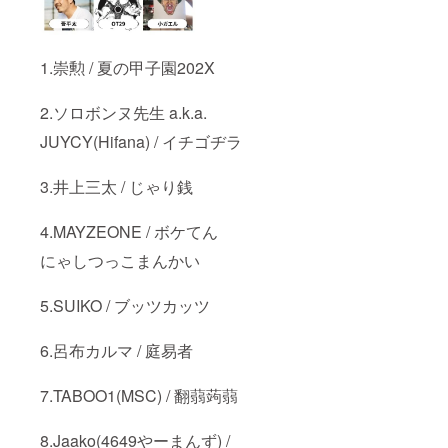
画リン
タイル
クを
動画を
メール
お届け
にて送
しま
1.崇勲 / 夏の甲子園202X
らせて
す！ ◆
頂きま
歩歩が
す。 ※
あなた
2.ソロボンヌ先生 a.k.a.
歩歩に
の似顔
ラップ
絵を描
JUYCY(Hifana) / イチゴヂラ
してほ
いて
し
カード
い”テー
をお届
3.井上三太 / じゃり銭
マ(お
けしま
題)”や”
す！ ◆
4.MAYZEONE / ボケてん
キー
ジャッ
ワー
キーゲ
にゃしつっこまんかい
ド”など
ン︎
を備考
MixCD
欄にご
！ ◆オ
5.SUIKO / ブッツカッツ
記入下
リジナ
さい！
ルアサ
※記載さ
ラト＋
6.呂布カルマ / 庭易者
れる希
動画
望のお
レッス
名前
ン(30
7.TABOO1(MSC) / 翻蒻蒟蒻
(ニック
分)！
ネー
◆[毎日
8.Jaako(4649やーまんず) /
ム・会
ストパ