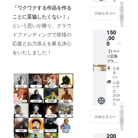
こ
月
LIVEし
ファン
の
ムー
リ
「ワクワクする作品を作る
ます！
ディン
タ
ビーは
ー
◆大感
グ限定
ン
詳細を見る
(A)(B)
を
ことに妥協したくない！」
謝メッ
オリジ
選
とは異
択
セージ
ナルス
す
なる内
という思いが勝り、クラウ
る
ムー
テッ
容で
150
ビー(C)
カー ◆
す。 ※
ドファンディングで皆様の
「いき
,00
大感謝
動画提
なり
メッ
0
応援とお力添えを募る決心
供方
円
ラップ
セージ
法：動
でお
【1ペー
をいたしました！
ムー
画リン
じゃま
ジ広告
ビー(C)
クを
しま
プラ
今回出
メール
す！」
ン】
版する
にて送
支援
貴方の
◆[毎日
[毎日ス
らせて
者：
主催す
ストパ
トパン]
0人
頂きま
るイベ
ン]１
に貴方
す。
お届
ントや
ページ
のお名
け予
パー
をご自
前を記
定：
ティで
由に使
2024
載させ
年05
全力
えま
て頂き
こ
月
LIVEさ
す！ ◆
ます！
の
リ
せて頂
コミッ
※記載さ
タ
ー
きま
クアル
れる希
ン
詳細を見る
を
す！ ※
バム[毎
望のお
選
択
関西圏
日スト
名前
す
る
以外の
パン] ◆
(ニック
200
場合は
メン
ネー