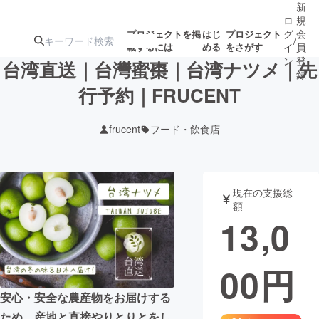
新
ロ
規
グ
会
プロジェクトを掲
はじ
プロジェクト
/
載するには
める
をさがす
イ
員
ン
登
台湾直送｜台灣蜜棗｜台湾ナツメ｜先
録
行予約｜FRUCENT
人気のプロ
注目のリ
注目の新着プロ
募集終了が近いプ
もうすぐ公開
frucent
フード・飲食店
ジェクト
ターン
ジェクト
ロジェクト
されます
アート・写真
音楽
現在の支援総
額
13,0
テクノロジー・ガジェット
ゲーム・サ
00
円
映像・映画
書籍・雑誌
安心・安全な農産物をお届けする
ビジネス・起業
チャレンジ
ため、産地と直接やりとりとをし