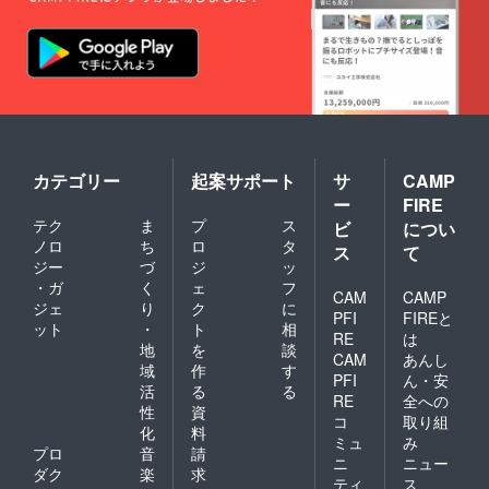
カテゴリー
起案サポート
サ
CAMP
ー
FIRE
テク
ま
プ
ス
ビ
につい
ノロ
ち
ロ
タ
ス
て
ジー
づ
ジ
ッ
・ガ
く
ェ
フ
CAM
CAMP
ジェ
り
ク
に
PFI
FIREと
ット
・
ト
相
RE
は
地
を
談
CAM
あんし
域
作
す
PFI
ん・安
活
る
る
RE
全への
性
資
コ
取り組
化
料
ミュ
み
プロ
音
請
ニ
ニュー
ダク
楽
求
ティ
ス