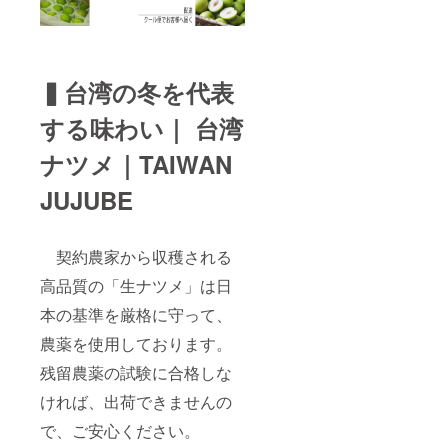
中/14-
16
時/16-
18
時/18-
▍台湾の冬を代表
20
時/19-
する味わい｜ 台湾
21時か
ら選
択）
ナツメ｜TAIWAN
JUJUBE
契約農家から収穫される
高品質の「生ナツメ」は日
本の基準を厳格に守って、
農薬を使用しております。
残留農薬の試験に合格しな
ければ、出荷できませんの
で、ご安心ください。