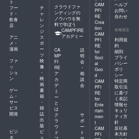
ト
CAM
ヘルプ
クラウドファ
フー
チ
PFI
お問い
ンディングの
ド・
ャ
RE
合わせ
ノウハウを無
飲食
レ
Crea
料で学ぼう
店
ン
tion
各種規定
CAMPFIRE
ジ
CAM
アカデミー
アニ
ス
利用規
PFI
メ・
ポ
約
RE
漫画
ー
CA
説
細則
for
ツ
MP
明
プライ
Soci
ファ
映
FI
会
バシー
al
ッ
像
RE
・
ポリ
Goo
ショ
・
ア
相
シー
d
ン
映
カ
談
特定商
CAM
画
デ
会
取引法
PFI
ゲー
書
ミ
に基づ
RE
ム・
籍
ー
く表記
for
サー
・
と
情報セ
Ente
ビス
雑
は
キュリ
rtain
開発
誌
ク
サ
ティ方
men
出
ラ
ポ
針
t
版
ウ
ー
反社基
CAM
ビジ
ビ
ド
ト
本方針
PFI
ネ
ュ
フ
サ