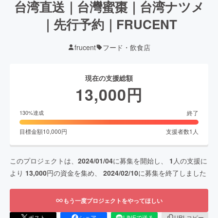
台湾直送｜台灣蜜棗｜台湾ナツメ
｜先行予約｜FRUCENT
frucent
フード・飲食店
現在の支援総額
13,000
円
終了
130
%達成
目標金額
10,000
円
支援者数
1
人
このプロジェクトは、
2024/01/04
に募集を開始し、
1
人の支援に
より
13,000
円の資金を集め、
2024/02/10
に募集を終了しました
もう一度プロジェクトをやってほしい
ポスト
シェア
LINEで送る
URLコピー