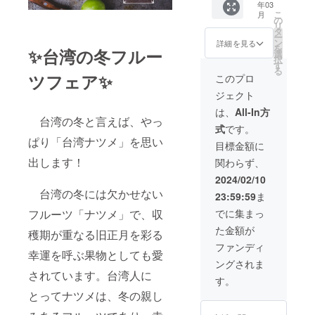
年03
￥13,00
送） 保
こ
月
0 【商
存方
の
リ
品情
法：冷
タ
ー
報】 品
蔵庫で
ン
詳細を見る
を
✨台湾の冬フルー
名：台
保存 消
選
択
湾ナツ
費期
す
る
メ 内容
限：お
ツフェア✨
このプロ
量：
受け取
ジェクト
2.5kg
り後、1
±5%( 約
週間以
は、
All-In方
18-22玉
台湾の冬と言えば、やっ
内にお
式
です。
） / 箱
召し上
ぱり「台湾ナツメ」を思い
原産
がりく
目標金額に
地：台
ださい
出します！
関わらず、
湾・高
※日本本
雄 発送
島送
2024/02/10
期間：
料・税
台湾の冬には欠かせない
23:59:59
ま
2024年
込とな
2月末～
りま
でに集まっ
フルーツ「ナツメ」で、収
3月初
す。 ※
た金額が
（台湾
日本へ
穫期が重なる旧正月を彩る
から発
輸出さ
ファンディ
幸運を呼ぶ果物としても愛
送） 保
れるイ
ングされま
存方
ンドナ
されています。台湾人に
法：冷
ツメが
す。
蔵庫で
14日間
とってナツメは、冬の親し
保存 消
の低温
費期
検疫が