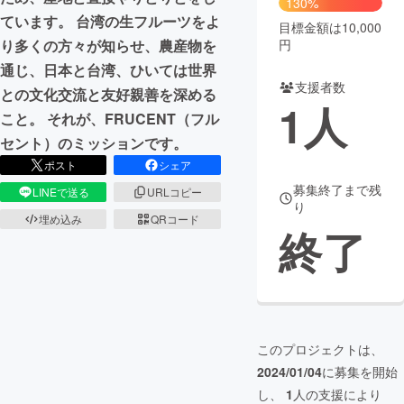
130%
ています。 台湾の生フルーツをよ
目標金額は10,000
まちづくり・地域活性化
円
り多くの方々が知らせ、農産物を
通じ、日本と台湾、ひいては世界
支援者数
CAMPFIRE for Social Good
CAMPFIRE Creation
との文化交流と友好親善を深める
1
人
CAMPFIREふるさと納税
machi-ya
コミュニティ
こと。 それが、FRUCENT（フル
セント）のミッションです。
ポスト
シェア
募集終了まで残
LINEで送る
URLコピー
り
埋め込み
QRコード
終了
このプロジェクトは、
2024/01/04
に募集を開始
し、
1
人の支援により