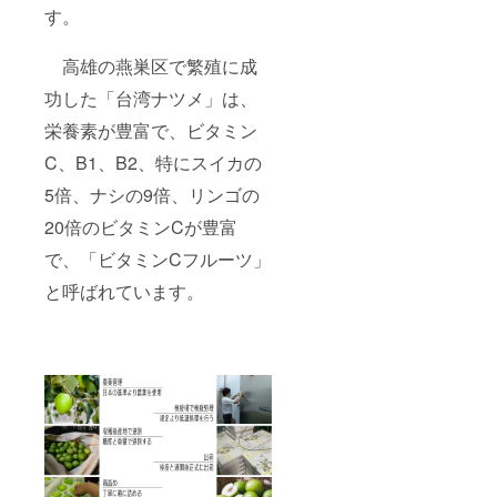
収穫状
きくだ
す。
況に応
さい。
じ順次
（不指
高雄の燕巣区で繁殖に成
発送い
定/午前
たしま
中/14-
功した「台湾ナツメ」は、
す。ま
16
た、国
時/16-
栄養素が豊富で、ビタミン
際空輸
18
便なの
時/18-
C、B1、B2、特にスイカの
で日に
20
ち指定
時/19-
5倍、ナシの9倍、リンゴの
はでき
21時か
ません
20倍のビタミンCが豊富
ら選
のであ
択）
で、「ビタミンCフルーツ」
らかじ
めご了
と呼ばれています。
承くだ
さい。
※配達時
間指定
がある
場合は
備考欄
にお書
きくだ
さい。
（不指
定/午前