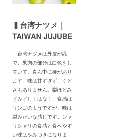
い。 ※
さい。
荷受人
※商品の
への連
発送は
絡の失
作物の
▍台湾ナツメ｜
敗を避
収穫状
けるた
況に応
め、荷
じ順次
TAIWAN JUJUBE
受人の
発送い
電話も
たしま
備考欄
す。ま
にお書
台湾ナツメは外皮が緑
た、国
きくだ
際空輸
で、果肉の部分は白色をし
さい。
便なの
配送情
で日に
ていて、真ん中に種があり
報など
ち指定
の記入
はでき
ます。味は甘すぎず、くど
ミスを
ません
見つけ
のであ
さもありません。梨ほどみ
た場合
らかじ
は、
ずみずしくはなく、食感は
めご了
FRUCE
承くだ
リンゴのようですが、味は
NTに直
さい。
接ご連
※配達時
梨みたいな感じです。シャ
絡くだ
間指定
さい。
がある
リシャリの食感と食べやす
※商品の
場合は
発送は
備考欄
い味はやみつきになりま
作物の
にお書