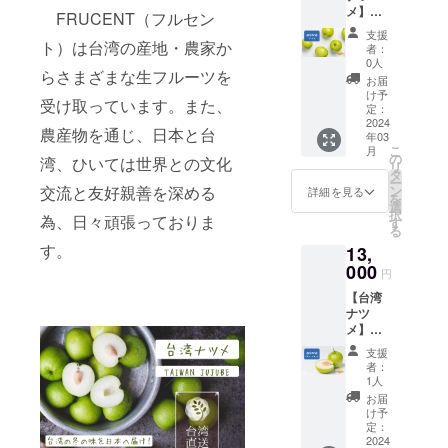
メ】
FRUCENT（フルセン
（日本
支援
本島）
ト）は台湾の産地・農家か
者：
2.5kg/
0人
らさまざまな生フルーツを
箱｜18-
お届
22玉｜
け予
受け取っています。また、
￥11,00
定：
0 【商
2024
農産物を通じ、日本と台
年03
品情
こ
月
報】 品
の
湾、ひいては世界との文化
リ
名：台
タ
ー
湾ナツ
交流と友好親善を深める
ン
詳細を見る
を
メ 内容
選
択
為、日々頑張っておりま
量：
す
る
2.5kg
す。
13,
±5%( 約
18-22玉
000
円
） / 箱
【台湾
原産
ナツ
地：台
メ】
湾・高
（北海
雄 発送
支援
道、沖
期間：
者：
縄外
2024年
1人
島）
2月末～
お届
2.5kg/
3月初
け予
箱｜18-
（台湾
定：
22玉｜
2024
から発