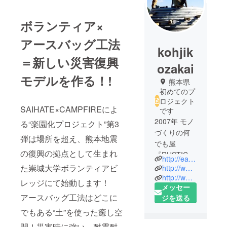
ボランティア×
アースバッグ工法
kohjik
＝新しい災害復興
ozakai
モデルを作る！!
熊本県
初めてのプ
ロジェクト
SAIHATE×CAMPFIREによ
です
2007年 モノ
る“楽園化プロジェクト”第3
づくりの何
弾は場所を超え、熊本地震
でも屋
の復興の拠点として生まれ
『RUSTIC-
http://earthbag.jp/
STYLE』を
た崇城大学ボランティアビ
http://www.dogeilabo.com/
設立／2012
http://www.nonnem.com/
レッジにて始動します！
メッセー
年『日本
アースバッグ工法はどこに
ジを送る
アースバッ
グ協会』を
でもある“土”を使った癒し空
第一人者
間！災害時に強い、耐震耐