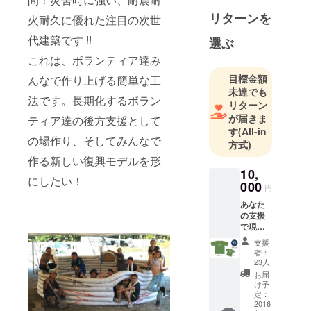
HIRo氏と設
リターンを
火耐久に優れた注目の次世
立し、アー
スバッグ工
代建築です !!
選ぶ
法の普及活
これは、ボランティア達み
動を行なう
目標金額
んなで作り上げる簡単な工
／2015年
未達でも
法です。長期化するボラン
『Dogei Art
リターン
建築研究
が届きま
ティア達の後方支援として
所』共同代
す
(All-in
の場作り、そしてみんなで
方式)
表として設
作る新しい復興モデルを形
立、アース
10,
バッグ工法
にしたい！
000
円
の施工や研
あなた
究を行なう
の支援
／2016年
で現地
『暮らしの
でアー
支援
スバッ
モノづくり
者：
グが2段
23人
学校
積み上
お届
∩onnem』
がりま
け予
す！ ・
定：
オーナー。
お礼の
2016