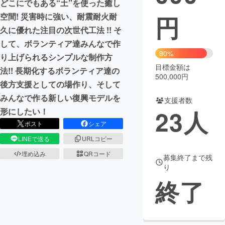
どこにでもある“土”を使った癒し
円
空間! 災害時に強い、耐震耐火耐
まちづくり・地域活性化
久に優れた注目の次世代工法 !! そ
して、ボランティア達みんなで作
CAMPFIRE for Social Good
CAMPFIRE Creation
90%
り上げられるシンプルな制作方
CAMPFIREふるさと納税
machi-ya
コミュニティ
目標金額は
法!! 長期化するボランティア達の
500,000円
後方支援としての場作り、そして
みんなで作る新しい復興モデルを
支援者数
23
人
形にしたい！
ポスト
シェア
LINEで送る
URLコピー
埋め込み
QRコード
募集終了まで残
り
終了