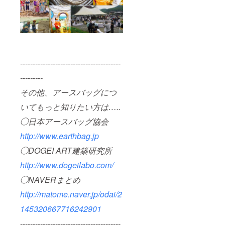
----------------------------------------
---------
その他、アースバッグにつ
いてもっと知りたい方は…..
◯日本アースバッグ協会
http://www.earthbag.jp
◯DOGEI ART建築研究所
http://www.dogeilabo.com/
◯NAVERまとめ
http://matome.naver.jp/odai/2
145320667716242901
----------------------------------------