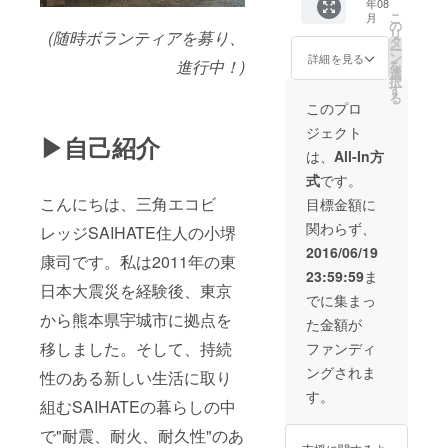
モノづくり
年08
手紙 ・
こ
月
日本
ワーク
の
リ
(随時ボランティアを募り、
アース
タ
ショップを
ー
バッグ
ン
詳細を見る
進行中！)
を
展開。自然
協会ス
選
択
テッ
す
と共存した
る
カー ・
このプロ
持続性のあ
日本
ジェクト
る建築物や
アース
▶︎自己紹介
バッグ
は、
All-In方
モノづくり
協会 手
に取り組む
式
です。
刷の
オーガ
こんにちは、三角エコビ
目標金額に
ニックT
関わらず、
レッジSAIHATE住人の小堺
シャ
ツ ※色
2016/06/19
康司です。私は2011年の東
はおま
23:59:59
ま
かせく
日本大震災を経験後、東京
ださい
でに集まっ
から熊本県宇城市に拠点を
た金額が
移しました。そして、持続
ファンディ
ングされま
性のある新しい生活に取り
す。
組むSAIHATEの暮らしの中
で"耐震、耐火、耐久性"のあ