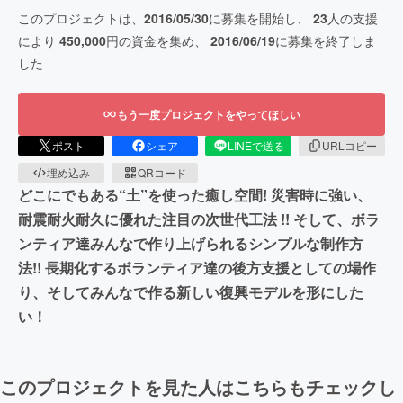
このプロジェクトは、
2016/05/30
に募集を開始し、
23
人の支援
により
450,000
円の資金を集め、
2016/06/19
に募集を終了しま
した
もう一度プロジェクトをやってほしい
ポスト
シェア
LINEで送る
URLコピー
埋め込み
QRコード
どこにでもある“土”を使った癒し空間! 災害時に強い、
耐震耐火耐久に優れた注目の次世代工法 !! そして、ボラ
ンティア達みんなで作り上げられるシンプルな制作方
法!! 長期化するボランティア達の後方支援としての場作
り、そしてみんなで作る新しい復興モデルを形にした
い！
このプロジェクトを見た人はこちらもチェックし