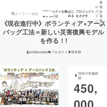
新
ロ
規
グ
会
プロジェクトを掲
はじ
プロジェクト
/
載するには
める
をさがす
イ
員
ン
登
《現在進行中》ボランティア×アース
録
バッグ工法＝新しい災害復興モデル
を作る！!
人気のプロ
注目のリ
注目の新着プロ
募集終了が近いプ
もうすぐ公開
ジェクト
ターン
ジェクト
ロジェクト
されます
kohjikozakai
プロダクト
熊本県
アート・写真
音楽
現在の支援総
テクノロジー・ガジェット
ゲーム・サ
額
450,
映像・映画
書籍・雑誌
000
ビジネス・起業
チャレンジ