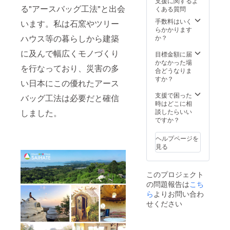
支援に関するよ
る"アースバッグ工法"と出会
くある質問
手数料はいく
います。私は石窯やツリー
らかかります
ハウス等の暮らしから建築
か？
に及んで幅広くモノづくり
目標金額に届
かなかった場
を行なっており、災害の多
合どうなりま
すか？
い日本にこの優れたアース
支援で困った
バッグ工法は必要だと確信
時はどこに相
しました。
談したらいい
ですか？
ヘルプページを
見る
このプロジェクト
の問題報告は
こち
ら
よりお問い合わ
せください