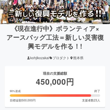
《現在進行中》ボランティア×
アースバッグ工法＝新しい災害復
興モデルを作る！!
kohjikozakai
プロダクト
熊本県
現在の支援総額
450,000
円
終了
90
%達成
目標金額
500,000
円
支援者数
23
人