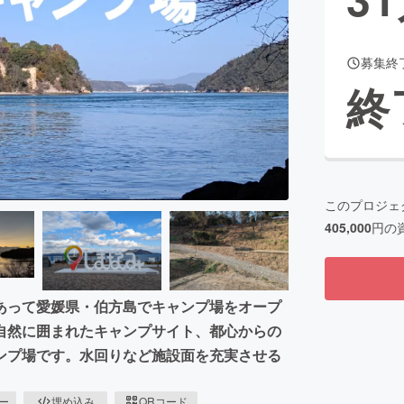
募集終
CAMPFIRE for Social Good
CAMPFIRE Creation
終
CAMPFIREふるさと納税
machi-ya
コミュニティ
このプロジェ
405,000
円の
あって愛媛県・伯方島でキャンプ場をオープ
自然に囲まれたキャンプサイト、都心からの
ンプ場です。水回りなど施設面を充実させる
ピー
埋め込み
QRコード