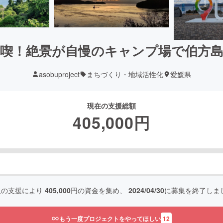
喫！絶景が自慢のキャンプ場で伯方
asobuproject
まちづくり・地域活性化
愛媛県
現在の支援総額
405,000
円
人の支援により
405,000
円の資金を集め、
2024/04/30
に募集を終了しま
もう一度プロジェクトをやってほしい
12