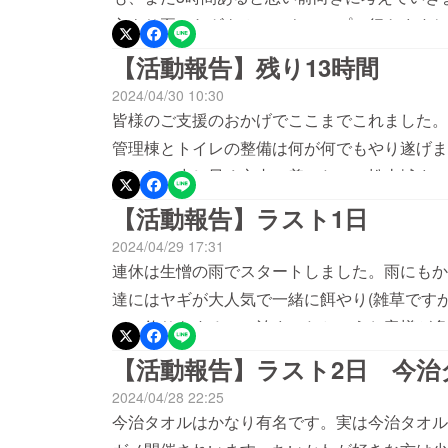
方より夏にヤギをみつつキャンプに行きますね。
えるので本当に嬉しいです。連休中も東京、埼
【活動報告】残り13時間
ただいています。がっかりされないようなキャ
2024/04/30 10:30
皆様のご支援のおかげでここまでこれました。
管理棟とトイレの整備は何が何でもやり遂げま
ました。少し早く市内に着いたので松山城まで
【活動報告】ラスト1日
2024/04/29 17:31
連休は生憎の雨でスタートしました。雨にもか
達にはヤギが大人気で一緒に餌やり(雑草です
ての釣りをするのに泊まったというお客様が多
と思った数日間でした。今回はいろいろなこと
【活動報告】ラスト2日 今治
支援頂いた方々も宜しければお知り合いに拡散し
2024/04/28 22:25
今治タオルはかなり有名です。実は今治タオル