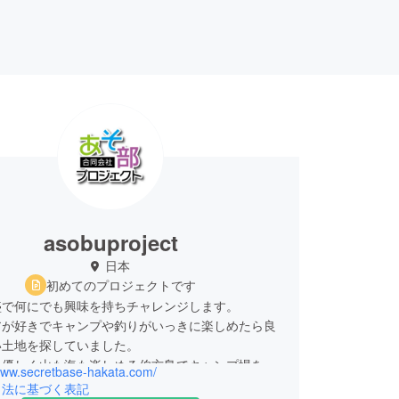
asobuproject
日本
初めてのプロジェクトです
盛で何にでも興味を持ちチャレンジします。
アが好きでキャンプや釣りがいっきに楽しめたら良
い土地を探していました。
も優しく山も海も楽しめる伯方島でキャンプ場を運
/www.secretbase-hakata.com/
とを決めました。
引法に基づく表記