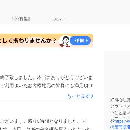
仲間募集
コメント
1
終了致しました。本当にありがとうございま
ご利用頂いたお客様地元の皆様にも満足頂け
もっと見る
好奇心旺
アウトド
いなと思
地元の人
ございます。残り3時間となりました。で
https:/
営するこ
特定商取
ます。本日、ヤギの命名権を購入いただいた