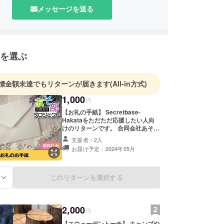
メッセージを送る
を選ぶ
標金額未達でもリターンが届きます
(All-in方式)
1,000
円
【お礼の手紙】 Secretbase-
Hakataをただただ応援したい人向
けのリターンです。 合同会社あそ部
プロジェクト代表 福平から心を込め
支援者：2人
てお礼の手紙をお送りさせていただ
お届け予定：2024年05月
きます。 なお、支援時に上乗せ支援
が可能です。 応援の気持ちの上乗
せ、大歓迎です！ ※送料込みのお値
段です。
このリターンを選択する
る
2,000
円
【スウェーデントーチ】 キャンプや