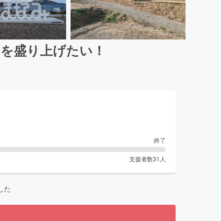
島を盛り上げたい！
終了
支援者数
31
人
した