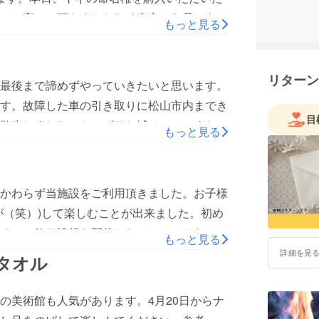
と言って頂きました(^^♪東京から見てもら
もっと見る
玉、神奈川、愛知なと遠くから遊びにしてい
ンプ場を開拓していきます。
リターン
最後まで諦めずやっていきたいと思います。
す。故障した車の引き取りに松山市内までき
目
散歩しました。やっぱりお城はいいですね。
もっと見る
かわらず当施設をご利用頂きました。お子様
が（笑）)して楽しむことが出来ました。初め
くいて釣り情報も配信しないといっけないな
もっと見る
も学ぶことが出来ました。ラスト1日！！ご
詳細を見
タオル
て頂ければ幸いです。m(__)m
の美術館も人気があります。4月20日からナ