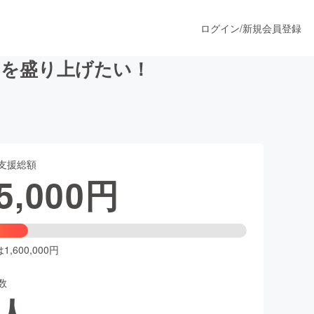
ログイン
/
新規会員登録
島を盛り上げたい！
うすぐ公開されます
支援総額
プロダクト
5,000
円
ファッション
スポーツ
,600,000円
数
ア
ソーシャルグッド
人