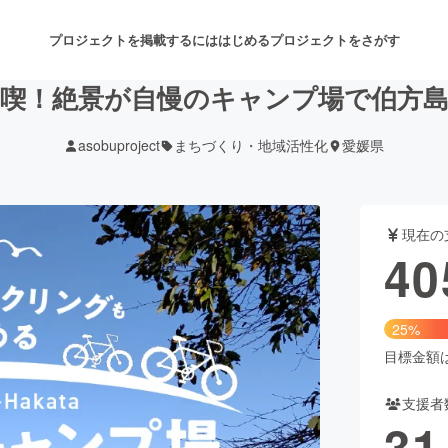
プロジェクトを掲載するには
はじめる
プロジェクトをさがす
喫！絶景が自慢のキャンプ場で伯方
asobuproject
まちづくり・地域活性化
愛媛県
注目のリターン
注目の新着プロジェクト
募集終了が近いプロジェクト
も
現在の
音楽
舞台・パフォーマンス
40
ゲーム・サービス開発
フード・飲食店
25%
書籍・雑誌出版
アニメ・漫画
目標金額は1
支援者
チャレンジ
ビューティー・ヘルスケ
31