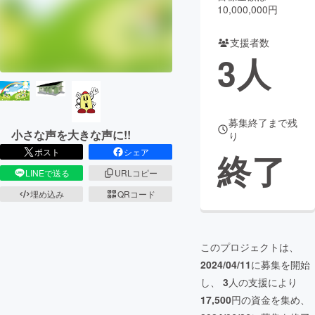
10,000,000円
まちづくり・地域活性化
支援者数
3
人
CAMPFIRE for Social Good
CAMPFIRE Creation
CAMPFIREふるさと納税
machi-ya
コミュニティ
募集終了まで残
小さな声を大きな声に!!
り
ポスト
シェア
終了
LINEで送る
URLコピー
埋め込み
QRコード
このプロジェクトは、
2024/04/11
に募集を開始
し、
3
人の支援により
17,500
円の資金を集め、