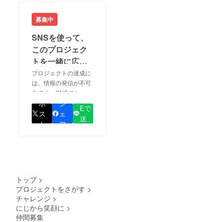
募集中
SNSを使って、
このプロジェク
トを一緒に広め
ましょう！
プロジェクトの達成に
は、情報の発信が不可
欠です。SNSでシェア
LIN
をして、あなたが応援
ポ
シ
Eで
しているプロジェクト
ス
ェ
送
の良さを知ってもらい
ト
ア
る
ましょう！
トップ
>
プロジェクトをさがす
>
チャレンジ
>
にじから笑顔に
>
仲間募集