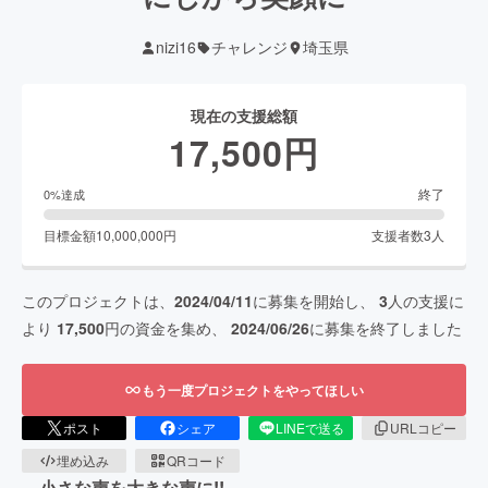
nizi16
チャレンジ
埼玉県
現在の支援総額
17,500
円
終了
0
%達成
目標金額
10,000,000
円
支援者数
3
人
このプロジェクトは、
2024/04/11
に募集を開始し、
3
人の支援に
より
17,500
円の資金を集め、
2024/06/26
に募集を終了しました
もう一度プロジェクトをやってほしい
ポスト
シェア
LINEで送る
URLコピー
埋め込み
QRコード
小さな声を大きな声に!!