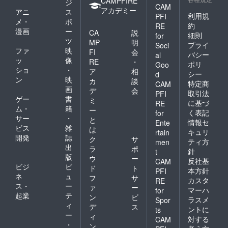
CAMPFIRE
ジ
CAM
アカデミー
アニ
ス
利用規
PFI
メ・
ポ
約
RE
漫画
ー
CA
説
細則
for
ツ
MP
明
プライ
Soci
ファ
映
FI
会
バシー
al
ッ
像
RE
・
ポリ
Goo
ショ
・
ア
相
シー
d
ン
映
カ
談
特定商
CAM
画
デ
会
取引法
PFI
ゲー
書
ミ
に基づ
RE
ム・
籍
ー
く表記
for
サー
・
と
情報セ
Ente
ビス
雑
は
キュリ
rtain
開発
誌
ク
サ
ティ方
men
出
ラ
ポ
針
t
版
ウ
ー
反社基
CAM
ビジ
ビ
ド
ト
本方針
PFI
ネ
ュ
フ
サ
カスタ
RE
ス・
ー
ァ
ー
マーハ
for
起業
テ
ン
ビ
ラスメ
Spor
ィ
デ
ス
ントに
ts
ー
ィ
対する
CAM
・
ン