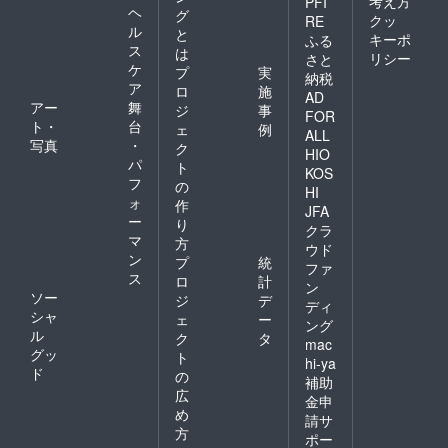
考え方
PFI
ヘ
グ
クッ
RE
ル
と
キーポ
ふる
ス
は
リシー
さと
ケ
プ
実
納税
ア
ロ
施
AD
アー
舞
ジ
事
FOR
ト・
台
ェ
例
ALL
写真
・
ク
HIO
パ
ト
KOS
フ
の
HI
ォ
作
JFA
ー
り
クラ
マ
方
ウド
ン
プ
統
ファ
ス
ロ
計
ン
ソー
ジ
デ
ディ
シャ
ェ
ー
ング
ル
ク
タ
mac
グッ
ト
hi-ya
ド
の
補助
広
金申
め
請サ
方
ポー