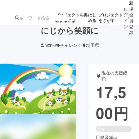
新
ロ
規
グ
会
プロジェクトを掲
はじ
プロジェクト
/
載するには
める
をさがす
イ
員
ン
登
にじから笑顔に
録
nizi16
チャレンジ
埼玉県
人気のプロ
注目のリ
注目の新着プロ
募集終了が近いプ
もうすぐ公開
ジェクト
ターン
ジェクト
ロジェクト
されます
現在の支援総
額
アート・写真
音楽
17,5
テクノロジー・ガジェット
ゲーム・サ
00
円
映像・映画
書籍・雑誌
0%
ビジネス・起業
チャレンジ
目標金額は