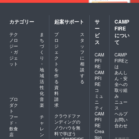
カテゴリー
起案サポート
サ
CAMP
ー
FIRE
テク
ま
プ
ス
ビ
につい
ノロ
ち
ロ
タ
ス
て
ジー
づ
ジ
ッ
・ガ
く
ェ
フ
CAM
CAMP
ジェ
り
ク
に
PFI
FIREと
ット
・
ト
相
RE
は
地
を
談
CAM
あんし
域
作
す
PFI
ん・安
活
る
る
RE
全への
性
資
コ
取り組
化
料
ミュ
み
プロ
音
請
ニ
ニュー
ダク
楽
求
ティ
ス
ト
CAM
ヘルプ
クラウドファ
フー
チ
PFI
お問い
ンディングの
ド・
ャ
RE
合わせ
ノウハウを無
飲食
レ
Crea
料で学ぼう
店
ン
tion
各種規定