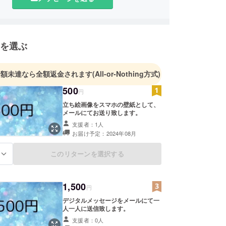
を選ぶ
金額未達なら全額返金されます
(All-or-Nothing方式)
500
円
立ち絵画像をスマホの壁紙として、
メールにてお送り致します。
支援者：1人
お届け予定：2024年08月
このリターンを選択する
る
1,500
円
デジタルメッセージをメールにて一
人一人に送信致します。
支援者：0人