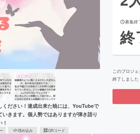
募集終
CAMPFIRE for Social Good
CAMPFIRE Creation
終
CAMPFIREふるさと納税
machi-ya
コミュニティ
このプロジェ
終了しました
ください！達成出来た暁には、YouTubeで
ていきます。個人勢ではありますが弾き語り
い！
ピー
埋め込み
QRコード