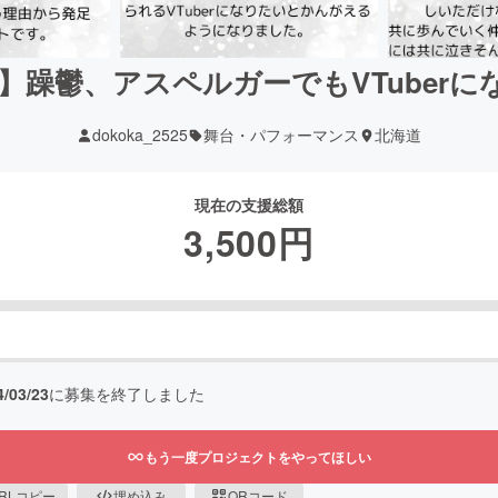
er】躁鬱、アスペルガーでもVTuber
dokoka_2525
舞台・パフォーマンス
北海道
現在の支援総額
3,500
円
4/03/23
に募集を終了しました
もう一度プロジェクトをやってほしい
RLコピー
埋め込み
QRコード