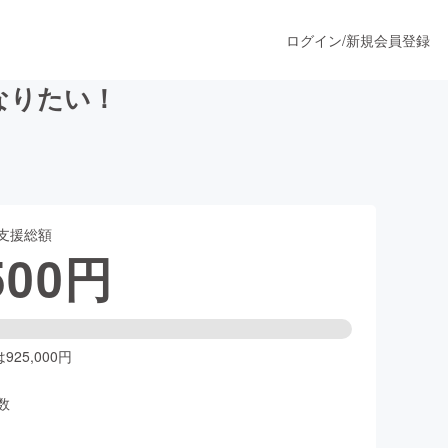
ログイン
/
新規会員登録
になりたい！
うすぐ公開されます
支援総額
プロダクト
500
円
ファッション
スポーツ
25,000円
数
ア
ソーシャルグッド
人