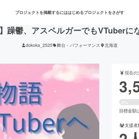
プロジェクトを掲載するには
はじめる
プロジェクトをさがす
er】躁鬱、アスペルガーでもVTuber
dokoka_2525
舞台・パフォーマンス
北海道
注目のリターン
注目の新着プロジェクト
募集終了が近いプロジェクト
も
現在の
音楽
舞台・パフォーマンス
3,
ゲーム・サービス開発
フード・飲食店
0%
書籍・雑誌出版
アニメ・漫画
目標金額は9
支援者
チャレンジ
ビューティー・ヘルスケ
2