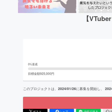
【VTub
0
%達成
目標金額
925,000
円
このプロジェクトは、
2024/01/26
に募集を開始し、
202
ポスト
シェア
LINEで送る
U