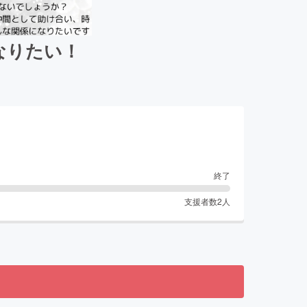
になりたい！
終了
支援者数
2
人