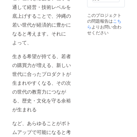
スタッ
て運営
通して経営・技術レベルを
フとの
からご
やり取
連絡さ
このプロジェクト
底上げすることで、沖縄の
りにな
せてい
の問題報告は
こち
りま
ただき
若い世代が経済的に豊かに
す。 ※※
ます。
ら
よりお問い合わ
含まれ
※詳しい
せください
なると考えます。それに
ている
日時、
もの
または
よって、
沖縄本
交流場
島（現
所は
地）で
Emailま
生きる希望が持てる、若者
の送
たは公
の購買力が増える、新しい
迎、食
式LINE
事代。
にて5月
世代に合ったプロダクトが
※※※含ま
上旬に
れてい
お送り
生まれやすくなる、その次
ないも
いたし
の 航
ます。
の世代の教育力につなが
空券や
そこか
船代、
ら運営
る、歴史・文化を守る余裕
宿泊
スタッ
が生まれる
費、ア
フとの
ルコー
やり取
ル代。
りにな
など、あらゆることがボト
りま
す。 ※※
ムアップで可能になると考
含まれ