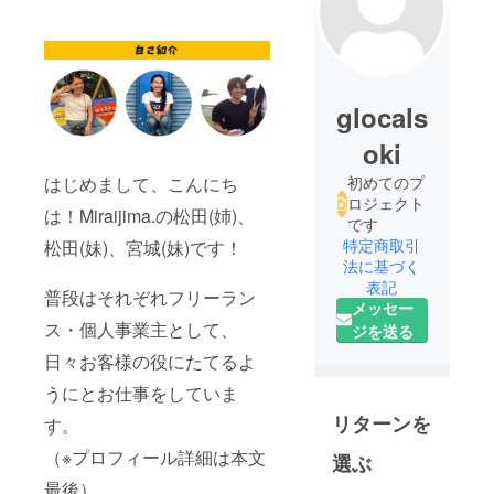
glocals
oki
はじめまして、こんにち
初めてのプ
ロジェクト
は！Miraijima.の松田(姉)、
です
特定商取引
松田(妹)、宮城(妹)です！
法に基づく
表記
普段はそれぞれフリーラン
メッセー
ス・個人事業主として、
ジを送る
日々お客様の役にたてるよ
うにとお仕事をしていま
リターンを
す。
（※プロフィール詳細は本文
選ぶ
最後）