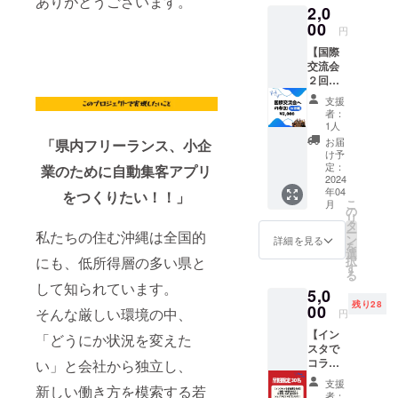
ありがとうございます。
2,0
真付き
お礼
00
円
メール
【国際
をお送
交流会
りしま
２回分
す。
の参加
支援
権】
者：
（第１
1人
金曜日
お届
「県内フリーランス、小企
19:00-
け予
21:00,
定：
業のために自動集客アプリ
第3木曜
2024
年04
日
をつくりたい！！」
こ
月
19:00-
の
リ
21:00）
タ
ー
私たちの住む沖縄は全国的
・日
ン
詳細を見る
を
時 選
選
にも、低所得層の多い県と
択
択可
す
る
能 毎
して知られています。
5,0
月2回実
残り28
施（第
00
そんな厳しい環境の中、
円
１金曜
【イン
日
「どうにか状況を変えた
スタで
19:00-
コラボ
い」と会社から独立し、
21:00,
動画を
第3木曜
支援
新しい働き方を模索する若
作成・
日
者：