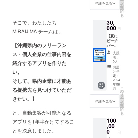
ー
日
MA.の
ン
に参加
詳細を見る
を
（土）
各SNS
選
（コー
択
・場
でシェ
す
ヒー付
る
所 沖
ア） ・
き） ・
30,
そこで、わたしたち
縄県那
参加方
参加方
覇市
000
法 決
法 ①
円
MIRAIJIMA.チームは、
（確定
定後
決定後
【夏に
の場所
Emailよ
Emailよ
ビーチ
はEmail
りカウ
り公式
【沖縄県内のフリーラン
パー
または
ンセリ
LINEア
ティへ
公式
ング用
カウン
支援
ス・個人企業の仕事内容を
ご招待
LINEに
Zoomリ
トをお
者：
します
て5月上
ンク、
0人
紹介するアプリを作りた
送りし
!】 ・企
旬にお
または
ます。
お届
業交流
送りい
い。
詳細を
け予
②その
会：８
たしま
定：
お送り
後、希
そして、県内企業に才能あ
時間１
2024
す） ・
いたし
望日程
年06
回 ・
内容
ます。
を選択
こ
月
る提携先を見つけていただ
日時
企業交
の
してい
リ
2024年
流
タ
ただき
きたい。】
ー
６月29
フォー
ン
詳細を見る
ます。
を
日
マル
選
※当
択
（土）
パー
す
日、交
と、自動集客が可能となる
る
・場
ティ ・
通費の
100
所 沖
参加方
アプリを1年半かけてするこ
負担は
縄県中
,00
法 5
ござい
頭郡北
とを決意しました。
月上旬
0
ませ
円
谷町ア
に場所
ん。現