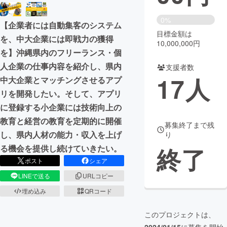
まちづくり・地域活性化
0%
【企業者には自動集客のシステム
目標金額は
を、中大企業には即戦力の獲得
10,000,000円
CAMPFIRE for Social Good
CAMPFIRE Creation
を】沖縄県内のフリーランス・個
CAMPFIREふるさと納税
machi-ya
コミュニティ
人企業の仕事内容を紹介し、県内
支援者数
17
人
中大企業とマッチングさせるアプ
リを開発したい。そして、アプリ
に登録する小企業には技術向上の
教育と経営の教育を定期的に開催
募集終了まで残
し、県内人材の能力・収入を上げ
り
終了
る機会を提供し続けていきたい。
ポスト
シェア
LINEで送る
URLコピー
埋め込み
QRコード
このプロジェクトは、