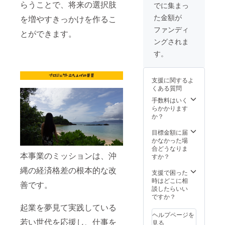
ロフェ
～６名
らうことで、将来の選択肢
でに集まっ
クト終
（１支
た金額が
を増やすきっかけを作るこ
了後
援に付
Emailま
き） ・
ファンディ
とができます。
たは公
運営ス
ングされま
式LINE
タッ
を通し
フ 松
す。
て運営
田優
からご
香 松
連絡さ
田瑞
支援に関するよ
せてい
希 宮
くある質問
ただき
城由佳
ます。
・場
手数料はいく
※詳しい
所 沖
らかかります
日時、
縄県那
か？
または
覇市か
交流場
ら沖縄
目標金額に届
所は
県本部
かなかった場
Emailま
町へ ・
合どうなりま
本事業のミッションは、沖
たは公
参加方
すか？
式LINE
法 プ
縄の経済格差の根本的な改
にて5月
ロフェ
支援で困った
上旬に
クト終
時はどこに相
善です。
お送り
了後
談したらいい
いたし
Emailま
ですか？
ます。
たは公
起業を夢見て実践している
そこか
式LINE
ヘルプページを
ら運営
を通し
若い世代を応援し、仕事を
見る