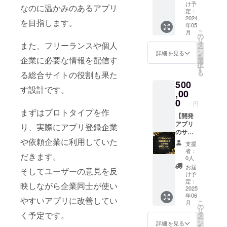
は、車
間
け予
なのに温かみのあるアプリ
または
2024年
定：
バスで
5月～
2024
を目指します。
年05
いらし
2025年
こ
月
てくだ
３月の
の
リ
さい。
間（1社
また、フリーランスや個人
タ
ー
3か月間
ン
詳細を見る
を
企業に必要な情報を配信す
の構築
選
択
サポー
す
る
る総合サイトの役割も果た
ト） ・
500
場所
す設計です。
Zoomも
,00
しくは
0
円
沖縄県
まずはプロトタイプを作
嘉手納
【開発
町で打
アプリ
り、実際にアプリ登録企業
ち合わ
のサイ
せ ・内
トの
や依頼企業に利用していた
支援
容 カ
ホーム
者：
だきます。
ウンセ
画面に
0人
リン
応援企
お届
そしてユーザーの意見を反
グ、会
業とし
け予
社の公
てロゴ/
定：
映しながら企業同士が使い
式LINE
名前を
2025
年06
の構
表示し
やすいアプリに改善してい
こ
月
築、、
ます】
の
リ
集客同
く予定です。
タ
ー
線の確
ン
詳細を見る
を