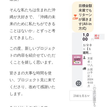
目標金額
そんな私たちは生まれた沖
未達でも
リターン
縄が大好きで、「沖縄の未
が届きま
来のために私たちができる
す
(All-in
方式)
ことはないか」とずっと考
1,0
残り
えてきました。
00
489
円
１/２０
この度、新しいプロジェク
～【１
週間限
トの内容を紹介せていただ
定】
支援
「リ
くことを嬉しく思います。
者：
ターン
11人
はいら
お届
ないか
皆さまの大事な時間を使
け予
らあん
定：
い、プロジェクト見に来て
たたち
2024
年03
頑張っ
こ
くださり、改めて感謝いた
月
て
の
リ
ねー」
タ
します。
ー
応援し
ン
詳細を見る
を
ている
選
択
よプラ
す
る
ン ・写