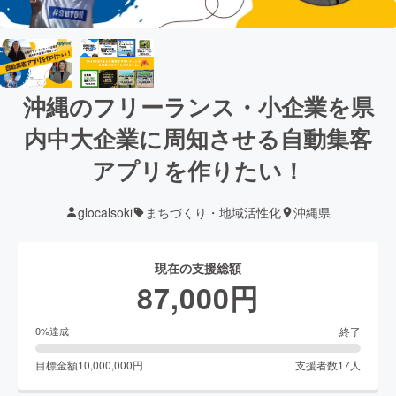
沖縄のフリーランス・小企業を県
内中大企業に周知させる自動集客
アプリを作りたい！
glocalsoki
まちづくり・地域活性化
沖縄県
現在の支援総額
87,000
円
終了
0
%達成
目標金額
10,000,000
円
支援者数
17
人