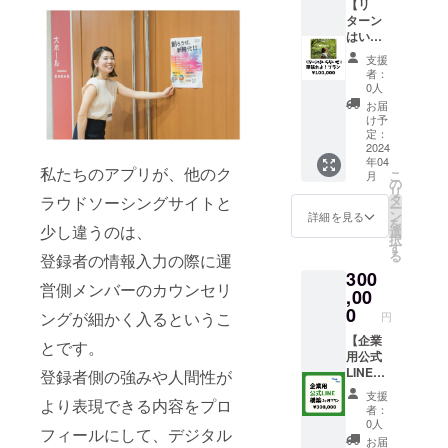
ラハ
【リ
やアク
地まで
ビーチ
ターン
セスに
は、車
・内
はいら
関して
または
容 企
ない
の詳細
バスで
支援
業交流
ぜ！頑
をEmail
いらし
者：
ビーチ
張れ
よりお
0人
てくだ
パー
よ！プ
送りい
さい。
お届
ティ
ラン 】
たしま
け予
（飲み
運営か
す。。※
定：
食べ放
ら手書
2024
当日、
年04
題） ・
きのお
交通費
私たちのアプリが、他のク
こ
月
参加方
手紙を
の負担
の
リ
法 決
お送り
はござ
タ
ラウドソーシングサイトと
ー
定後
いたし
いませ
ン
詳細を見る
を
Emailよ
ます。
少し違うのは、
ん。現
選
択
り詳細
地まで
す
る
登録者の情報入力の際に運
をお送
は、車
300
りいた
または
営側メンバーのカウンセリ
しま
,00
バスで
す。
いらし
0
ングが細かく入るというこ
円
※
てくだ
当日、
【企業
さ
とです。
交通費
用公式
い。）
の負担
LINE構
登録者側の強みや人間性が
はござ
築（3か
支援
より表現できる内容をプロ
いませ
月プラ
者：
ん。現
ン）】
0人
フィールにして、デジタル
地まで
・期
お届