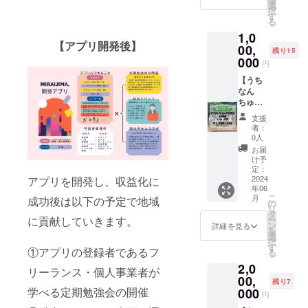
認 ・参
選
択
加方法
す
る
決定
1,0
後Email
【アプリ開発後】
よりカ
00,
残り15
ウンセ
000
円
リング
用Zoom
【うち
リン
なん
ク、ま
ちゅと
たは詳
の交流
支援
細をお
会in沖
者：
送りい
縄（2日
0人
たしま
間）】
お届
す。
・内
け予
容 う
定：
ちなん
2024
アプリを開発し、収益化に
年06
ちゅに
こ
月
成功後は以下の予定で地域
しか分
の
リ
からな
タ
に貢献していきます。
ー
い沖縄
ン
詳細を見る
を
の本当
選
択
の良さ
す
①アプリの登録者であるフ
る
を知っ
2,0
てもら
リーランス・個人事業者が
う交流
00,
残り7
会：2日
学べる定期勉強会の開催
000
円
間 ・日