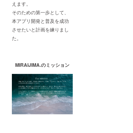
ている
えます。
もの
沖縄本
そのための第一歩として、
島（現
本アプリ開発と普及を成功
地）で
の送
させたいと計画を練りまし
迎、食
事代。
た。
※※※含ま
れてい
ないも
の航空
券や船
代、宿
MIRAIJIMA.のミッション
泊費、
アル
コール
代は含
みませ
ん。