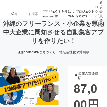
新
ロ
規
グ
会
プロジェクトを掲
はじ
プロジェクト
/
載するには
める
をさがす
イ
員
ン
登
沖縄のフリーランス・小企業を県内
録
中大企業に周知させる自動集客アプ
リを作りたい！
人気のプロ
注目のリ
注目の新着プロ
募集終了が近いプ
もうすぐ公開
ジェクト
ターン
ジェクト
ロジェクト
されます
glocalsoki
まちづくり・地域活性化
沖縄県
アート・写真
音楽
現在の支援総
テクノロジー・ガジェット
ゲーム・サ
額
87,0
映像・映画
書籍・雑誌
00
円
ビジネス・起業
チャレンジ