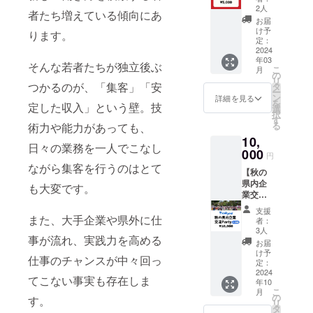
シェア
19:00-
2人
者たち増えている傾向にあ
しま
21:00）
お届
す】 ・
・場
け予
ります。
期間
所
定：
2024年
2024
GLOCA
年03
２月～
L’S 語
そんな若者たちが独立後ぶ
こ
月
2025年
学学校
の
リ
３月の
つかるのが、「集客」「安
（沖縄
タ
ー
間 ・場
県中頭
ン
詳細を見る
を
定した収入」という壁。技
所
郡嘉手
選
択
Zoomも
納町水
す
る
術力や能力があっても、
しくは
釜6-16-
10,
沖縄県
1） ・
日々の業務を一人でこなし
嘉手納
000
有効期
円
町で打
限 ２
ながら集客を行うのはとて
【秋の
ち合わ
０２４
県内企
せ ・内
年１２
も大変です。
業交流
容 御
月３１
パー
社の事
日 ・内
支援
ティ】
また、大手企業や県外に仕
業を動
容
者：
・企業
画で紹
【県内
3人
事が流れ、実践力を高める
交流
介しま
留学】
お届
会：3時
す。
沖縄県
け予
仕事のチャンスが中々回っ
間１
（動画
定：
内に在
回 ・
2024
の作
住する
てこない事実も存在しま
年10
日時
成、編
外国人
こ
月
2024年
集、
の
との言
す。
リ
10月12
MIRAIJI
タ
語合流