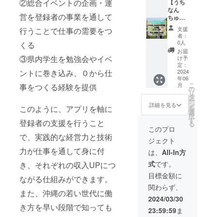
②総合イベントの企画・運
時
【うち
2024年
なん
営を登録者の事業を通して
６月～
ちゅと
11月 ・
の交流
支援
行うことで仕事の需要をつ
参加可
会in沖
者：
能人
縄（2日
0人
くる
数 １
間）】
お届
～３名
・内
③県内学生を勉強会やイベ
け予
（１支
容 う
定：
ントに巻き込み、０から仕
援に付
ちなん
2024
年06
き） ・
ちゅに
こ
月
事をつくる経験を提供
運営ス
しか分
の
リ
タッ
からな
タ
ー
フ 松
い沖縄
ン
詳細を見る
このように、アプリを軸に
を
田優
の本当
選
択
香 松
の良さ
す
登録者の支援を行うこと
る
田瑞
を知っ
このプロ
希 宮
てもら
で、実践的な経営力と技術
ジェクト
城由佳
う交流
・場
会：2日
力が仕事を通して身に付
は、
All-In方
所 沖
間 ・日
式
です。
き、それぞれの収入UPにつ
縄県那
時
覇市か
2024年
目標金額に
ながる仕組みができます。
ら沖縄
６月～
関わらず、
県本部
11月 ・
また、沖縄の若い世代に働
町へ ・
参加可
2024/03/30
参加方
能人
き方を早い段階で知っても
23:59:59
ま
法 プ
数 ４