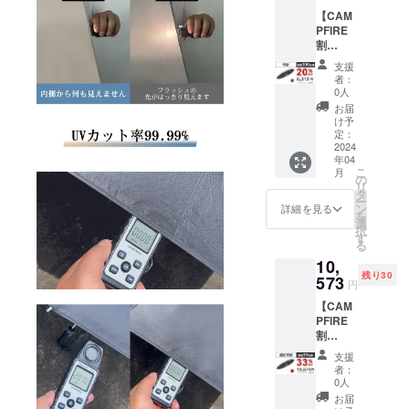
■お届け
主要な業務
【CAM
内容
PFIRE
「ZUO
内容:
割
DU」日
20%OF
傘× 1
支援
クラウド
F】 価
者：
格：
0人
ファンディ
6,312円
お届
ング - 市場分
（税
け予
込） 一
析、ブラン
定：
般予定
2024
ド価値診断
年04
販売価
こ
月
プロモー
格：
の
リ
7,890円
タ
ション戦
ー
（税
ン
詳細を見る
略、マーケ
を
込） ※
選
択
ティングの
送料無
す
る
料（国
クリエイ
10,
内配送
ティブアッ
残り30
のみ）
573
円
■お届け
プグレー
【CAM
内容
ド、広告展
PFIRE
「ZUO
開
割
DU」日
33%OF
傘× 1
マーケティ
支援
F】 価
者：
ングリソー
格：
0人
10,573
スの調整 -
お届
円（税