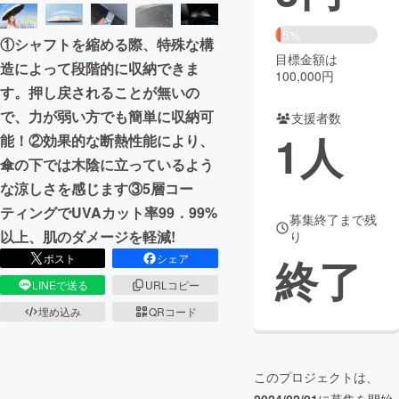
まちづくり・地域活性化
5%
①シャフトを縮める際、特殊な構
目標金額は
造によって段階的に収納できま
100,000円
CAMPFIRE for Social Good
CAMPFIRE Creation
す。押し戻されることが無いの
CAMPFIREふるさと納税
machi-ya
コミュニティ
で、力が弱い方でも簡単に収納可
支援者数
1
人
能！②効果的な断熱性能により、
傘の下では木陰に立っているよう
な涼しさを感じます③5層コー
ティングでUVAカット率99．99%
募集終了まで残
以上、肌のダメージを軽減!
り
終了
ポスト
シェア
LINEで送る
URLコピー
埋め込み
QRコード
このプロジェクトは、