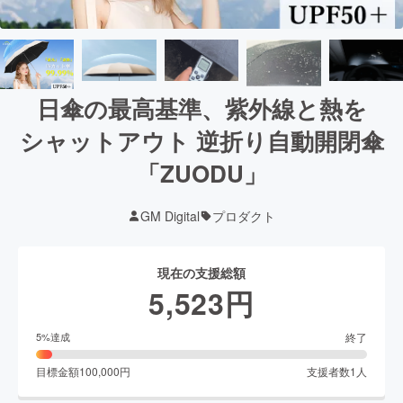
日傘の最高基準、紫外線と熱を
シャットアウト 逆折り自動開閉傘
「ZUODU」
GM Digital
プロダクト
現在の支援総額
5,523
円
終了
5
%達成
目標金額
100,000
円
支援者数
1
人