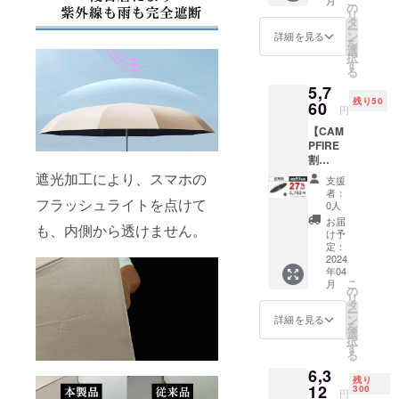
こ
トラフィッ
格：
の
リ
7,890円
クの創出、
タ
ー
（税
ン
詳細を見る
現地の消費
を
込） ※
選
択
者特性に合
送料無
す
る
料（国
わせた販売
5,7
内配送
ネットワー
残り50
のみ）
60
円
クの拡大ま
■お届け
【CAM
内容
で、GM
PFIRE
「ZUO
Digitalは要件
割
DU」日
27%OF
傘× 1
とリソース
遮光加工により、スマホの
支援
F】 価
者：
を統合し、
格：
フラッシュライトを点けて
0人
他のサービ
5,760円
お届
も、内側から透けません。
（税
け予
ス企業が提
込） 一
定：
供できない
般予定
2024
年04
販売価
高効率かつ
こ
月
格：
の
適合性のあ
リ
7,890円
タ
ー
るサービス
（税
ン
詳細を見る
を
込） ※
選
でビジネス
択
送料無
す
目標を達成
る
料（国
6,3
します。
内配送
残り
のみ）
12
300
円