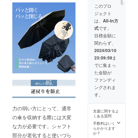
す
る
料（国
このプロ
内配送
ジェクト
のみ）
■お届け
は、
All-In方
内容
式
です。
「ZUO
DU」日
目標金額に
傘× 3
関わらず、
2024/03/10
23:59:59
ま
でに集まっ
た金額が
ファンディ
ングされま
す。
力の弱い方にとって、通常
支援に関するよ
くある質問
の傘を収納する際には大変
手数料はいく
な力が必要です。シャフト
らかかります
か？
部分が老化すると使いづら