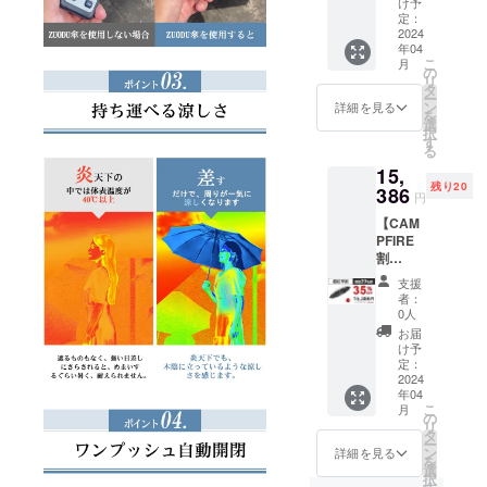
け予
KOL、PR記
込） 一
定：
事
般予定
2024
年04
販売価
ソーシャル
こ
月
格：
の
メディア運
リ
15,780
タ
ー
用 -
円（税
ン
詳細を見る
を
込） ※
選
Facebook
択
送料無
す
る
サードパー
料（国
15,
内配送
ティのオン
残り20
のみ）
386
円
ラインスト
■お届け
ア運用 - レコ
【CAM
内容
PFIRE
「ZUO
メン、日本
割
DU」日
のAmazon
35%OF
傘× 2
支援
F】 価
者：
格：
0人
15,386
お届
円（税
け予
込） 一
定：
般予定
2024
年04
販売価
こ
月
格：
の
リ
23,670
タ
ー
円（税
ン
詳細を見る
を
込） ※
選
択
送料無