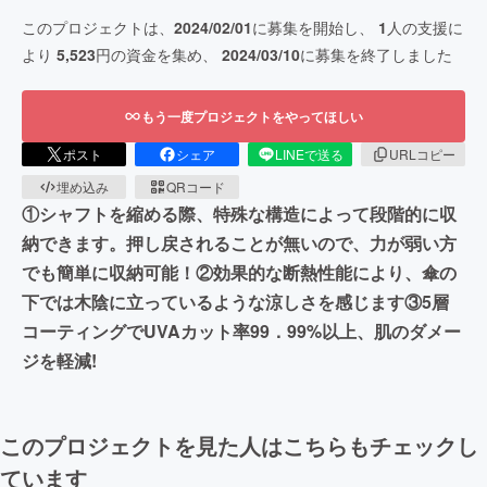
このプロジェクトは、
2024/02/01
に募集を開始し、
1
人の支援に
より
5,523
円の資金を集め、
2024/03/10
に募集を終了しました
もう一度プロジェクトをやってほしい
ポスト
シェア
LINEで送る
URLコピー
埋め込み
QRコード
①シャフトを縮める際、特殊な構造によって段階的に収
納できます。押し戻されることが無いので、力が弱い方
でも簡単に収納可能！②効果的な断熱性能により、傘の
下では木陰に立っているような涼しさを感じます③5層
コーティングでUVAカット率99．99%以上、肌のダメー
ジを軽減!
このプロジェクトを見た人はこちらもチェックし
ています