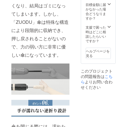
目標金額に届
くなり、結局はゴミになっ
かなかった場
てしまいます。しかし、
合どうなりま
すか？
「ZUODU」傘は特殊な構造
支援で困った
により段階的に収納でき、
時はどこに相
談したらいい
押し戻されることがないの
ですか？
で、力の弱い方に非常に優
ヘルプページを
しい傘になっています。
見る
このプロジェクト
の問題報告は
こち
ら
よりお問い合わ
せください
傘を閉じる際には、濡れた