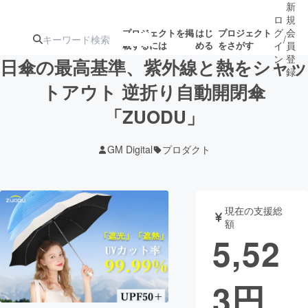
新
ロ
規
グ
会
プロジェクトを掲
はじ
プロジェクト
/
載するには
める
をさがす
イ
員
ン
登
日傘の最高基準、紫外線と熱をシャッ
録
トアウト 逆折り自動開閉傘
「ZUODU」
人気のプロ
注目のリ
注目の新着プロ
募集終了が近いプ
もうすぐ公開
ジェクト
ターン
ジェクト
ロジェクト
されます
GM Digital
プロダクト
アート・写真
音楽
現在の支援総
テクノロジー・ガジェット
ゲーム・サ
額
5,52
映像・映画
書籍・雑誌
3
円
ビジネス・起業
チャレンジ