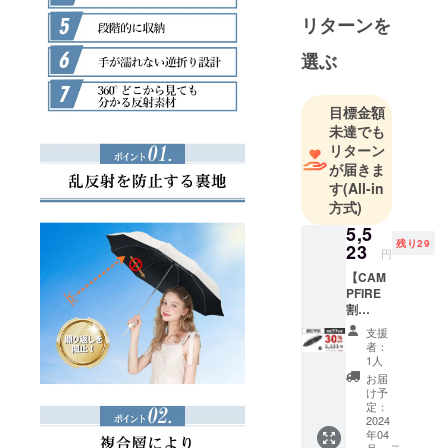
あり、中国
リターンを
企業に専門
的なクロス
選ぶ
ボーダー
マーケティ
目標金額
ングサービ
未達でも
スを提供す
リターン
ることに特
が届きま
化していま
す
(All-in
方式)
す。ブラン
ドの海外展
5,5
残り29
23
開前に市場
円
認知の構
【CAM
PFIRE
築、製品の
割
市場への導
30%OF
支援
入、マーケ
F】 価
者：
格：
ティング戦
1人
5,523円
お届
略の計画、
（税
け予
適切なKOLの
込） 一
定：
般予定
2024
選定による
年04
販売価
月