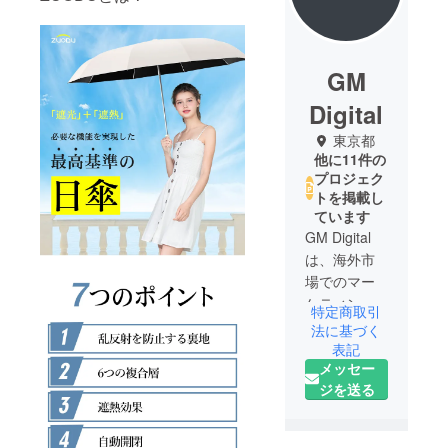
GM
Digital
東京都
他に11件の
プロジェク
トを掲載し
ています
GM Digital
は、海外市
場でのマー
ケティン
特定商取引
グ、販売
法に基づく
チャネル、
表記
メッセー
および広報
ジを送る
を一体化し
た市場サー
ビス会社で