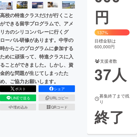
円
まちづくり・地域活性化
高校の特進クラスだけが行くこと
ができる留学プログラムで、アメ
CAMPFIRE for Social Good
CAMPFIRE Creation
リカのシリコンバレーに行くグ
137%
CAMPFIREふるさと納税
machi-ya
コミュニティ
ローバル研修があります。中学の
目標金額は
600,000円
時からこのプログラムに参加する
ために頑張って、特進クラスに入
支援者数
ることができました。しかし、資
37
人
金的な問題が生じてしまったた
め、ご協力お願いします。
ポスト
シェア
募集終了まで残
LINEで送る
URLコピー
り
埋め込み
QRコード
終了