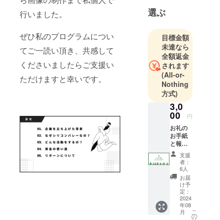
選ぶ
行いました。
ぜひ私のプログラムについ
目標金額
未達なら
てご一読い頂き、共感して
全額返金
くださいましたらご支援い
されます
(All-or-
ただけますと幸いです。
Nothing
方式)
3,0
00
円
お礼の
お手紙
と報告
書を
支援
PDFで
者：
送らせ
6人
て頂き
お届
ます。
け予
定：
2024
年08
こ
月
の
リ