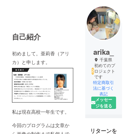
自己紹介
arika_
初めまして。亜莉香（アリ
千葉県
カ）と申します。
初めてのプ
ロジェクト
です
特定商取引
法に基づく
表記
メッセー
ジを送る
私は現在高校一年生です。
今回のプログラムは文章か
リターンを
ら画像の制作まで私個人で