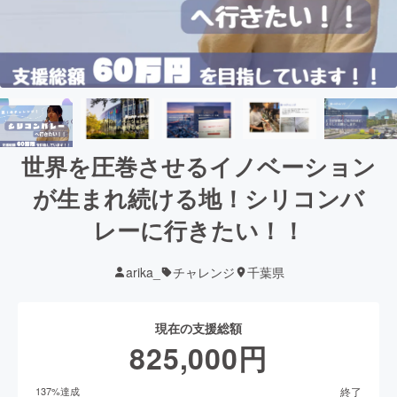
世界を圧巻させるイノベーション
が生まれ続ける地！シリコンバ
レーに行きたい！！
arika_
チャレンジ
千葉県
現在の支援総額
825,000
円
終了
137
%達成