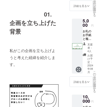
タ
ー
ン
詳細を見る
を
選
択
01.
す
る
5,0
企画を立ち上げた
00
円
背景
お礼の
お手紙
と報告
書と現
支援
地で
者：
私がこの企画を立ち上げよ
撮った
4人
素敵な
お届
うと考えた経緯を紹介しま
お写真1
け予
枚を
定：
す。
PDFで
2024
年08
送らせ
こ
月
て頂き
の
リ
ます。
タ
ー
ン
詳細を見る
を
選
択
す
る
10,
000
円