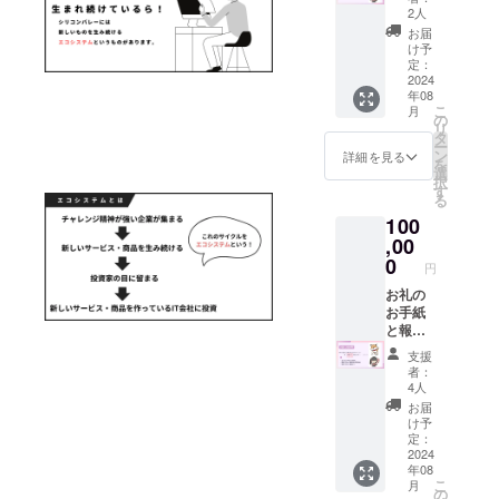
撮った
2人
素敵な
お届
お写真5
け予
枚に加
定：
えて、
2024
年08
SNSな
こ
月
どで使
の
リ
用でき
タ
ー
るご支
ン
詳細を見る
を
援者様
選
択
だけの
す
る
アイコ
100
ンを作
成させ
,00
て頂き
0
円
ます！
愛犬を
お礼の
イラス
お手紙
トにし
と報告
たりな
書と現
支援
ど出来
地で
者：
ます！
撮った
4人
絵柄は
素敵な
お届
スライ
お写真5
け予
ドに添
枚と動
定：
付した
画1つ
2024
年08
画像を
(10秒程
こ
月
ご参考
度,mp4
の