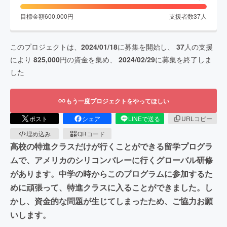
目標金額
600,000
円
支援者数
37
人
このプロジェクトは、
2024/01/18
に募集を開始し、
37
人の支援
により
825,000
円の資金を集め、
2024/02/29
に募集を終了しま
した
もう一度プロジェクトをやってほしい
ポスト
シェア
LINEで送る
URLコピー
埋め込み
QRコード
高校の特進クラスだけが行くことができる留学プログラ
ムで、アメリカのシリコンバレーに行くグローバル研修
があります。中学の時からこのプログラムに参加するた
めに頑張って、特進クラスに入ることができました。し
かし、資金的な問題が生じてしまったため、ご協力お願
いします。