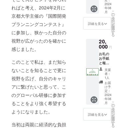
レーで
2024
ればと考え、2024年2月に
年08
とった
こ
月
ノート
の
京都大学主催の『国際開発
リ
や資料
タ
ー
を、お
ン
プランニングコンテスト』
詳細を見る
を
礼のお
選
択
手紙と
に参加し、狭かった自分の
す
る
一緒に
視野が広がったのを確かに
20,
送らせ
て頂き
000
円
感じました。
ます。
お礼の
お手紙
このことで私は、まだ知ら
と報告
書と現
ないことを知ることで更に
支援
地で
者：
撮った
視野を広げ、自分のキャリ
1人
素敵な
お届
お写真5
アに繋げたいと思って、こ
け予
枚と動
定：
のグローバル研修に参加す
画1つ
2024
年08
(10秒程
ることをより強く希望する
こ
月
度,mp4
の
リ
形式）
タ
ようになりました。
ー
を送ら
ン
詳細を見る
を
せて頂
選
択
きま
す
当初は両親に経済的な負担
る
す。