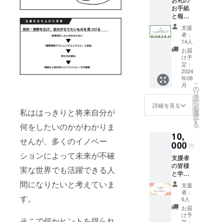
お礼の
お手紙
と報告
書と現
支援
地で
者：
撮った
14人
素敵な
お届
お写真3
け予
枚を
定：
PDFで
2024
年08
送らせ
こ
月
て頂き
の
リ
ます。
タ
ー
ン
詳細を見る
を
私ははっきりと将来自分が
選
択
す
る
何をしたいのかがわかりま
10,
せんが、多くのイノベー
000
円
ションによって未来が不確
支援者
の皆様
実な世界でも活躍できる人
と学び
の共有
間になりたいと考えていま
支援
ができ
者：
す。
るよう
6人
に、私
お届
がシリ
け予
そこで何かヒントを得られ
コンバ
定：