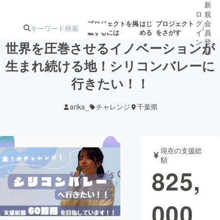
新
ロ
規
グ
会
プロジェクトを掲
はじ
プロジェクト
/
載するには
める
をさがす
イ
員
ン
登
世界を圧巻させるイノベーションが
録
生まれ続ける地！シリコンバレーに
行きたい！！
人気のプロ
注目のリ
注目の新着プロ
募集終了が近いプ
もうすぐ公開
ジェクト
ターン
ジェクト
ロジェクト
されます
arika_
チャレンジ
千葉県
アート・写真
音楽
現在の支援総
テクノロジー・ガジェット
ゲーム・サ
額
825,
映像・映画
書籍・雑誌
000
ビジネス・起業
チャレンジ