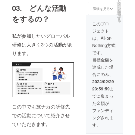
リ
にして
形式）
タ
03. どんな活動
ー
くださ
を送ら
ン
詳細を見る
を
い。 イ
せて頂
選
択
をするの？
ラスト
きま
す
る
につい
す。 そ
このプロ
てのご
れに加
ジェクト
要望
えて、
私が参加したいグローバル
（描く
支援者
は、All-or-
人物の
様だけ
研修は大きく3つの活動があ
Nothing方式
髪型や
のアイ
服装な
コンを
です。
ります。
どの詳
作成さ
目標金額を
細）は
せて頂
メール
きま
達成した場
にて伝
す！ 絵
合にのみ、
えて頂
柄はス
けます
ライド
2024/02/29
と幸い
に添付
23:59:59
ま
です。
した画
イラス
像をご
でに集まっ
トにし
参考に
た金額が
たい写
してく
この中でも旅ナカの研修先
真（愛
ださ
ファンディ
犬な
い。 イ
での活動について紹介させ
ングされま
ど！）
ラスト
を添付
につい
ていただきます。
す。
して頂
てのご
けれ
要望