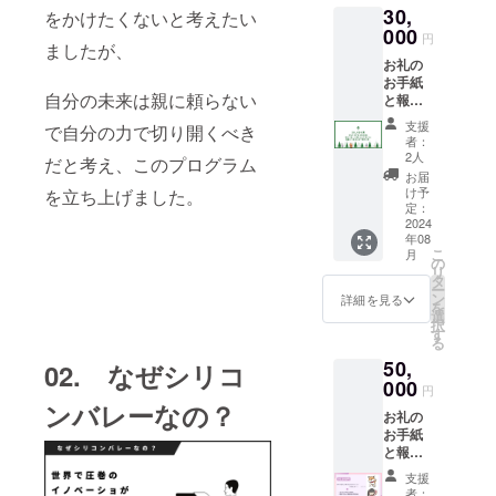
30,
をかけたくないと考えたい
000
円
ましたが、
お礼の
お手紙
自分の未来は親に頼らない
と報告
書と現
支援
で自分の力で切り開くべき
地で
者：
撮った
2人
だと考え、このプログラム
素敵な
お届
お写真5
け予
を立ち上げました。
枚と動
定：
画２つ
2024
年08
(各10秒
こ
月
程
の
リ
度,mp4
タ
ー
形式）
ン
詳細を見る
を
を送ら
選
択
せて頂
す
る
きま
50,
す。
02. なぜシリコ
000
円
ンバレーなの？
お礼の
お手紙
と報告
書と現
支援
地で
者：