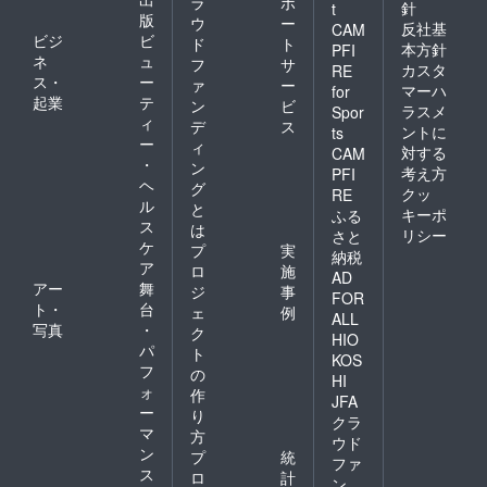
ラ
ポ
針
t
版
ウ
ー
反社基
CAM
ビジ
ビ
ド
ト
本方針
PFI
ネ
ュ
フ
サ
カスタ
RE
ス・
ー
ァ
ー
マーハ
for
起業
テ
ン
ビ
ラスメ
Spor
ィ
デ
ス
ントに
ts
ー
ィ
対する
CAM
・
ン
考え方
PFI
ヘ
グ
クッ
RE
ル
と
キーポ
ふる
ス
は
リシー
さと
ケ
プ
実
納税
ア
ロ
施
AD
アー
舞
ジ
事
FOR
ト・
台
ェ
例
ALL
写真
・
ク
HIO
パ
ト
KOS
フ
の
HI
ォ
作
JFA
ー
り
クラ
マ
方
ウド
ン
プ
統
ファ
ス
ロ
計
ン