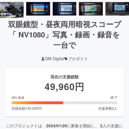
双眼鏡型・昼夜両用暗視スコープ
「 NV1080」写真・録画・録音を
一台で
GM Digital
プロダクト
現在の支援総額
49,960
円
終了
49
%達成
目標金額
100,000
円
支援者数
2
人
このプロジェクトは、
2024/01/29
に募集を開始し、
2
人の支援に