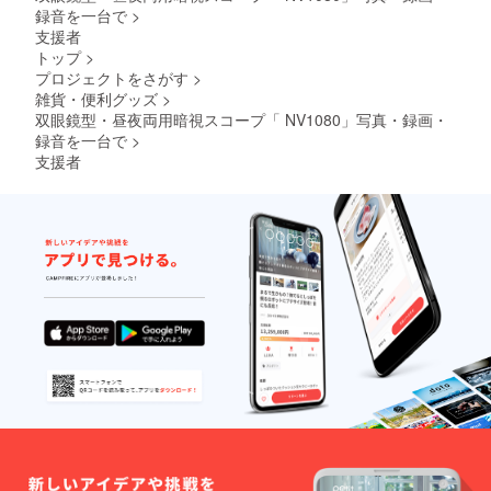
録音を一台で
>
支援者
トップ
>
プロジェクトをさがす
>
雑貨・便利グッズ
>
双眼鏡型・昼夜両用暗視スコープ「 NV1080」写真・録画・
録音を一台で
>
支援者