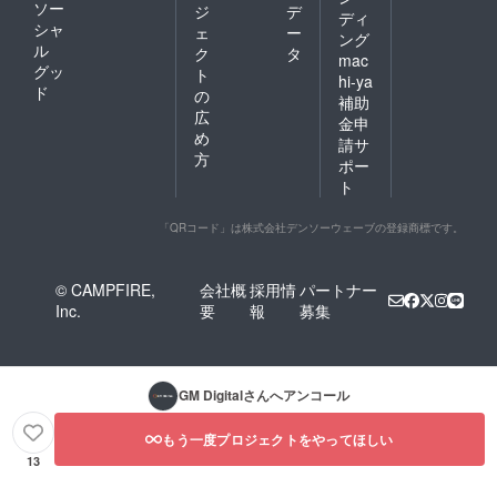
ソー
ジ
デ
ディ
シャ
ェ
ー
ング
ル
ク
タ
mac
グッ
ト
hi-ya
ド
の
補助
広
金申
め
請サ
方
ポー
ト
「QRコード」は株式会社デンソーウェーブの登録商標です。
© CAMPFIRE,
会社概
採用情
パートナー
Inc.
要
報
募集
GM Digital
さんへアンコール
もう一度プロジェクトをやってほしい
13