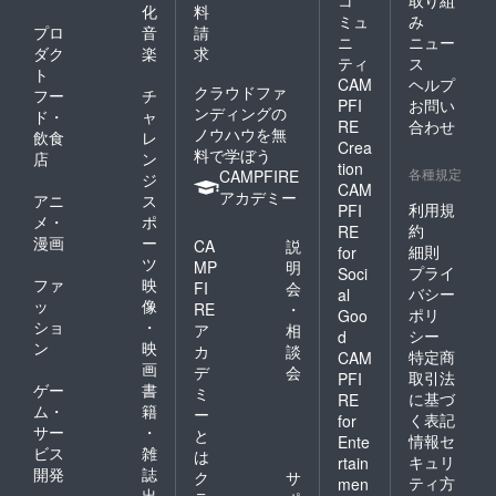
化
料
ミュ
み
プロ
音
請
ニ
ニュー
ダク
楽
求
ティ
ス
ト
CAM
ヘルプ
クラウドファ
フー
チ
PFI
お問い
ンディングの
ド・
ャ
RE
合わせ
ノウハウを無
飲食
レ
Crea
料で学ぼう
店
ン
tion
各種規定
CAMPFIRE
ジ
CAM
アカデミー
アニ
ス
利用規
PFI
メ・
ポ
約
RE
漫画
ー
CA
説
細則
for
ツ
MP
明
プライ
Soci
ファ
映
FI
会
バシー
al
ッ
像
RE
・
ポリ
Goo
ショ
・
ア
相
シー
d
ン
映
カ
談
特定商
CAM
画
デ
会
取引法
PFI
ゲー
書
ミ
に基づ
RE
ム・
籍
ー
く表記
for
サー
・
と
情報セ
Ente
ビス
雑
は
キュリ
rtain
開発
誌
ク
サ
ティ方
men
出