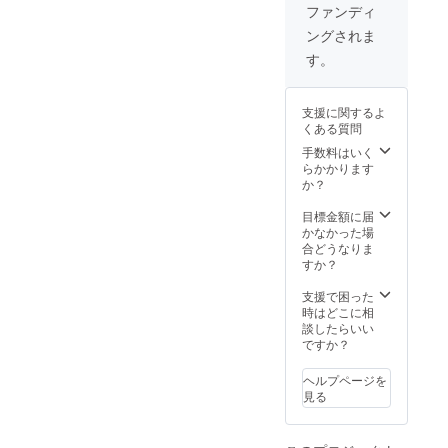
リーニ
ファンディ
ングク
ングされま
ロスx3
・接眼
す。
レンズ
キャッ
プx3 ・
支援に関するよ
対物レ
くある質問
ンズ
キャッ
手数料はいく
プ x6 ・
らかかります
USB
か？
ケーブ
ルx3 ・
目標金額に届
日本語
かなかった場
取扱説
合どうなりま
明書×3
すか？
支援で困った
時はどこに相
談したらいい
ですか？
ヘルプページを
見る