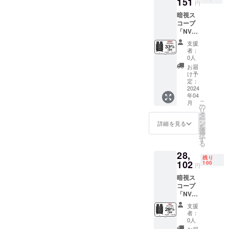
151
円
クの拡大ま
暗視ス
暗視ス
コープ
で、GM
コープ
本体x1
Digitalは要件
「NV10
・収納
80」 ※
ポーチ
とリソース
支援
一般予
x1 ・ス
者：
を統合し、
定販売
トラッ
0人
他のサービ
価格：
プx1 ・
お届
￥39,03
32GB
け予
ス企業が提
1 ※税
microS
定：
供できない
込・送
2024
Dカード
年04
料無料
高効率かつ
x1 ・ク
こ
月
（日本
リーニ
の
適合性のあ
リ
国内限
ングク
タ
ー
るサービス
定） ※
ロスx1
ン
詳細を見る
を
保証：
・接眼
選
でビジネス
択
一年間
レンズ
す
目標を達成
る
保証 ※1
キャッ
28,
します。
セット
プx1 ・
残り
内容 ・
102
対物レ
100
円
暗視ス
ンズ
主要な業務
暗視ス
コープ
キャッ
コープ
本体x1
内容:
プ x2 ・
「NV10
・収納
USB
80」 ※
ポーチ
ケーブ
支援
クラウド
一般予
x1 ・ス
ルx1 ・
者：
定販売
トラッ
日本語
0人
ファンディ
価格：
プx1 ・
取扱説