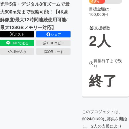
49%
光学5倍・デジタル8倍ズームで最
目標金額は
まちづくり・地域活性化
大500m先まで観察可能！【4K高
100,000円
解像度/最大12時間連続使用可能/
最大128GBメモリー対応】
支援者数
CAMPFIRE for Social Good
CAMPFIRE Creation
2
人
ポスト
シェア
CAMPFIREふるさと納税
machi-ya
コミュニティ
LINEで送る
URLコピー
埋め込み
QRコード
募集終了まで残
り
終了
このプロジェクトは、
2024/01/29
に募集を開始
し、
2
人の支援により