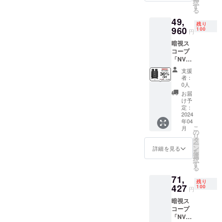
択
一年間
レンズ
す
る
サードパー
保証 ※1
キャッ
49,
セット
ティのオン
プx1 ・
残り
内容 ・
960
対物レ
100
円
ラインスト
暗視ス
ンズ
ア運用 - レコ
暗視ス
コープ
キャッ
コープ
本体x1
プ x2 ・
メン、日本
「NV10
・収納
USB
のAmazon
80」 ※
ポーチ
ケーブ
支援
一般予
x1 ・ス
ルx1 ・
者：
定販売
トラッ
日本語
0人
価格：
プx1 ・
取扱説
お届
￥78,06
32GB
明書×1
け予
2 ※税
microS
定：
込・送
2024
Dカード
年04
料無料
x1 ・ク
こ
月
（日本
リーニ
の
リ
国内限
ングク
タ
ー
定） ※
ロスx1
ン
詳細を見る
を
保証：
・接眼
選
択
一年間
レンズ
す
る
保証 ※2
キャッ
71,
セット
プx1 ・
残り
内容 ・
427
対物レ
100
円
暗視ス
ンズ
暗視ス
コープ
キャッ
コープ
本体x2
プ x2 ・
「NV10
・収納
USB