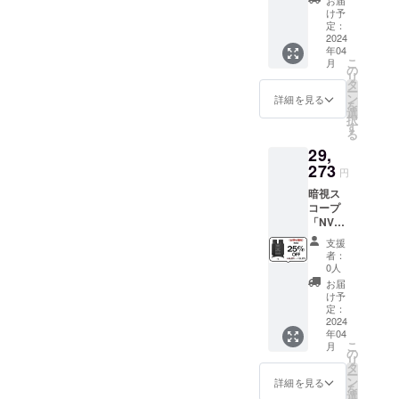
お届
ング - 市場分
￥39,03
32GB
明書×1
け予
1 ※税
析、ブラン
microS
定：
込・送
2024
Dカード
ド価値診断
年04
料無料
x1 ・ク
こ
月
プロモー
（日本
リーニ
の
リ
国内限
ングク
タ
ション戦
ー
定） ※
ロスx1
ン
詳細を見る
略、マーケ
を
保証：
・接眼
選
択
ティングの
一年間
レンズ
す
る
保証 ※1
キャッ
クリエイ
29,
セット
プx1 ・
ティブアッ
内容 ・
273
対物レ
円
暗視ス
プグレー
ンズ
暗視ス
コープ
キャッ
ド、広告展
コープ
本体x1
プ x2 ・
開
「NV10
・収納
USB
80」 ※
ポーチ
ケーブ
マーケティ
支援
一般予
x1 ・ス
ルx1 ・
者：
ングリソー
定販売
トラッ
日本語
0人
価格：
スの調整 -
プx1 ・
取扱説
お届
￥39,03
32GB
明書×1
け予
KOL、PR記
1 ※税
microS
定：
事
込・送
2024
Dカード
年04
料無料
x1 ・ク
ソーシャル
こ
月
（日本
リーニ
の
メディア運
リ
国内限
ングク
タ
ー
用 -
定） ※
ロスx1
ン
詳細を見る
を
保証：
・接眼
選
Facebook