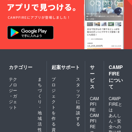
カテゴリー
起案サポート
サ
CAMP
ー
FIRE
テク
ま
プ
ス
ビ
につい
ノロ
ち
ロ
タ
ス
て
ジー
づ
ジ
ッ
・ガ
く
ェ
フ
CAM
CAMP
ジェ
り
ク
に
PFI
FIREと
ット
・
ト
相
RE
は
地
を
談
CAM
あんし
域
作
す
PFI
ん・安
活
る
る
RE
全への
性
資
コ
取り組