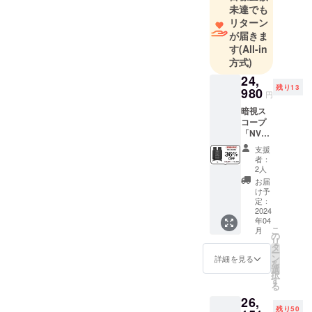
ングサービ
未達でも
スを提供す
リターン
ることに特
が届きま
化していま
す
(All-in
方式)
す。ブラン
ドの海外展
24,
残り13
980
開前に市場
円
認知の構
暗視ス
コープ
築、製品の
「NV10
市場への導
80」 ※
支援
入、マーケ
一般予
者：
定販売
ティング戦
2人
価格：
お届
略の計画、
￥39,03
け予
適切なKOLの
1 ※税
定：
込・送
2024
選定による
年04
料無料
こ
トラフィッ
月
（日本
の
リ
国内限
クの創出、
タ
ー
定） ※
ン
詳細を見る
現地の消費
を
保証：
選
択
者特性に合
一年間
す
る
保証 ※1
わせた販売
26,
セット
ネットワー
残り50
内容 ・