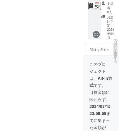
80」 ※
ポーチ
ケーブ
支援
一般予
x2 ・ス
ルx1 ・
者：
定販売
トラッ
日本語
0人
価格：
プx2 ・
取扱説
お届
￥117,0
32GB
明書×1
け予
39 ※税
microS
定：
込・送
2024
Dカード
年04
料無料
x2 ・ク
こ
月
（日本
リーニ
の
リ
国内限
ングク
タ
ー
定） ※
ロスx2
ン
詳細を見る
を
保証：
・接眼
選
択
一年間
レンズ
す
る
保証 ※3
キャッ
このプロ
セット
プx2 ・
ジェクト
内容 ・
対物レ
暗視ス
ンズ
は、
All-In方
コープ
キャッ
式
です。
本体x3
プ x4 ・
・収納
USB
目標金額に
ポーチ
ケーブ
関わらず、
x3 ・ス
ルx2 ・
トラッ
日本語
2024/03/15
プx3 ・
取扱説
23:59:59
ま
32GB
明書×2
microS
でに集まっ
Dカード
た金額が
x3 ・ク