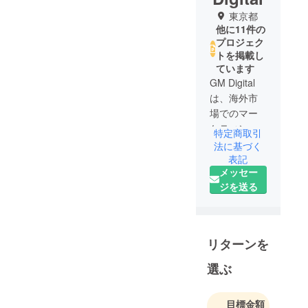
東京都
他に11件の
プロジェク
トを掲載し
ています
GM Digital
は、海外市
場でのマー
ケティン
特定商取引
グ、販売
法に基づく
チャネル、
表記
メッセー
および広報
ジを送る
を一体化し
た市場サー
ビス会社で
あり、中国
リターンを
企業に専門
的なクロス
選ぶ
ボーダー
マーケティ
目標金額