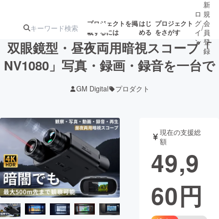
新
ロ
規
グ
会
プロジェクトを掲
はじ
プロジェクト
/
載するには
める
をさがす
イ
員
ン
登
双眼鏡型・昼夜両用暗視スコープ「
録
NV1080」写真・録画・録音を一台で
人気のプロ
注目のリ
注目の新着プロ
募集終了が近いプ
もうすぐ公開
GM Digital
プロダクト
ジェクト
ターン
ジェクト
ロジェクト
されます
アート・写真
音楽
現在の支援総
額
49,9
テクノロジー・ガジェット
ゲーム・サ
60
円
映像・映画
書籍・雑誌
ビジネス・起業
チャレンジ