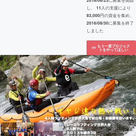
2016/06/23
に募集を開始
し、
11
人の支援により
83,000
円の資金を集め、
2016/08/30
に募集を終了
しました
もう一度プロジェク
トをやってほしい