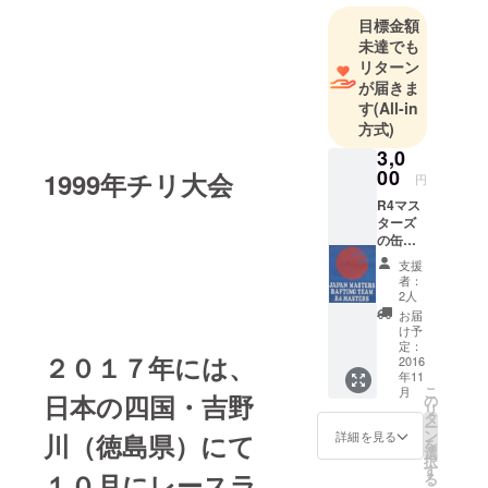
場。マス
目標金額
ターズクラ
未達でも
ス（４０歳
リターン
以上の部）
が届きま
総合成績３
す
(All-in
位。２０１
方式)
５年連続出
3,0
場するも、
00
1999年チリ大会
円
総合５位と
R4マス
なる。４人
ターズ
の缶
制のレース
バッチ
ラフティン
支援
とお礼
者：
グは初参戦
を結果
2人
報告と
しました。
お届
共にお
け予
今回2017年
送りい
定：
２０１７年には、
に念願の総
たしま
2016
年11
す。 デ
合優勝をし
こ
月
ザイン
日本の四国・吉野
の
リ
て連覇をか
は変更
タ
ー
予定あ
けた戦いに
ン
川（徳島県）にて
詳細を見る
を
ります
選
力をいれて
択
が、丸
す
１０月にレースラ
る
おります。
型の缶