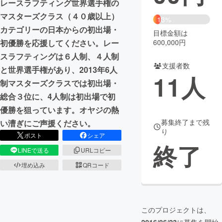
レースラフティング世界選手権の
マスターズクラス（４０歳以上）
まちづくり・地域活性化
13%
カテゴリーの日本からの初出場・
目標金額は
600,000円
初優勝を応援してください。レー
CAMPFIRE for Social Good
CAMPFIRE Creation
スラフティングは６人制、４人制
CAMPFIREふるさと納税
machi-ya
コミュニティ
支援者数
と世界選手権があり、2013年6人
11
人
制マスターズクラスでは初出場・
総合３位に、4人制は初出場で初
優勝を狙っています。オヤジの熱
募集終了まで残
い漕ぎにご声援ください。
り
ポスト
シェア
終了
LINEで送る
URLコピー
埋め込み
QRコード
このプロジェクトは、