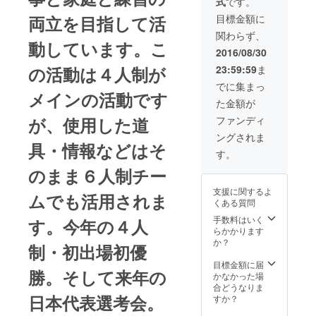
式
です。
日間貸
切でリ
両立を目指して活
目標金額に
バーカ
関わらず、
ヤック
動しています。こ
合宿を
2016/08/30
行いま
の活動は４人制が
23:59:59
ま
す。 日
時は
でに集まっ
2016年
メインの活動です
た金額が
11月8日
以降、
が、使用した道
ファンディ
2016年
ングされま
年末迄
具・情報などはそ
の間だ
す。
でお好
のまま６人制チー
きな日
程でご
支援に関するよ
案内し
ムでも活用されま
くある質問
ます。
ご予定
手数料はいく
す。今年の４人
があわ
らかかります
ず2016
か？
制・初出場初優
年中に
参加で
目標金額に届
勝。そして来年の
きない
かなかった場
場合
合どうなりま
は、相
日本代表選考会。
すか？
談 カ