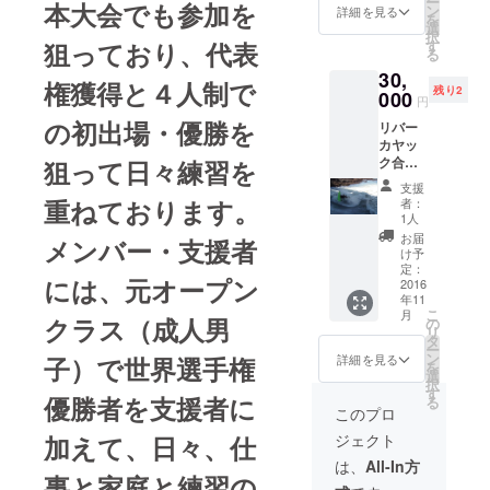
ー
本大会でも参加を
11月20
ン
詳細を見る
を
日10時
選
択
からス
狙っており、代表
す
る
タート
30,
いたし
権獲得と４人制で
残り2
ます。
000
円
当日中
の初出場・優勝を
リバー
止の場
カヤッ
合は延
ク合宿
狙って日々練習を
期日程
２日間
になり
支援
元フ
ます。
重ねております。
者：
リース
1人
タイル
お届
メンバー・支援者
カヤッ
け予
ク日本
定：
には、元オープン
代表
2016
年11
（1996-
こ
月
2006）
クラス（成人男
の
リ
スラ
タ
ー
ローム
ン
子）で世界選手権
詳細を見る
を
国体代
選
択
表
す
優勝者を支援者に
る
（1994,
このプロ
2013）
加えて、日々、仕
ジェクト
の貝本
宣広選
は、
All-In方
手と２
事と家庭と練習の