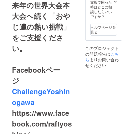
ヤック
支援で困った
来年の世界大会本
初心者
時はどこに相
でも経
談したらいい
大会へ続く「おや
験者で
ですか？
もOK。
じ達の熱い挑戦」
（レベ
ヘルプページを
ルや種
見る
目に
をご支援くださ
よって
スラ
い。
このプロジェクト
ロー
の問題報告は
こち
ム・フ
リース
ら
よりお問い合わ
タイ
せください
Facebookペー
ル・ダ
ウンリ
バー・
ジ
ロール
練習・
ChallengeYoshin
小歩危
ダウン
ogawa
リバー
も可
https://www.face
（スキ
ルテス
トあ
book.com/raftyos
り）
（宿泊