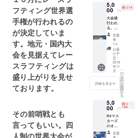
5,0
バッチ
パドルス
フティング世界選
残り19
を予定
00
円
ポーツに関
してお
大会後
わって30
りま
手権が行われるの
行われ
す。
年、まだ未
る。カ
が決定していま
知数のレー
ヌー、
支援
カヤッ
スラフティ
者：
す。地元・国内大
ク、
1人
ングに力を
サッ
お届
会を見据えてレー
入れており
プ、ラ
け予
フティ
定：
ングの
2016
スラフティングは
年11
体験会
こ
月
にご招
の
盛り上がりを見せ
リ
待いた
タ
ー
しま
ン
詳細を見る
ております。
を
す。 11
選
択
月19日
す
る
午後か
5,0
ら池田
残り
湖水際
00
194
円
その前哨戦とも
公園 カ
R4マス
ヌー・
ターズ
サッ
言ってもいい。四
のオリ
プ・ラ
ジナル
フティ
支援
人制の世界大会が
応援T
ング
者：