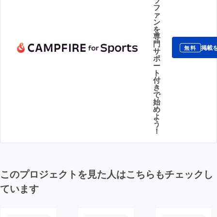
ラ
フ
ァ
ン
を
専
門
掲載
無料
サ
ポ
ー
ト
付
き
で
始
め
よ
う
！
このプロジェクトを見た人はこちらもチェックし
ています