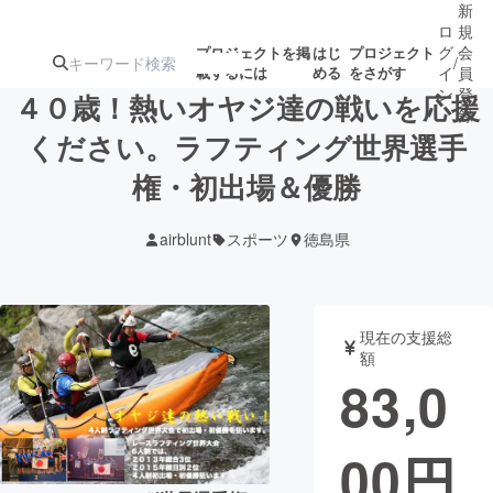
新
ロ
規
グ
会
プロジェクトを掲
はじ
プロジェクト
/
載するには
める
をさがす
イ
員
ン
登
４０歳！熱いオヤジ達の戦いを応援
録
ください。ラフティング世界選手
権・初出場＆優勝
人気のプロ
注目のリ
注目の新着プロ
募集終了が近いプ
もうすぐ公開
ジェクト
ターン
ジェクト
ロジェクト
されます
airblunt
スポーツ
徳島県
アート・写真
音楽
現在の支援総
テクノロジー・ガジェット
ゲーム・サ
額
83,0
映像・映画
書籍・雑誌
00
円
ビジネス・起業
チャレンジ