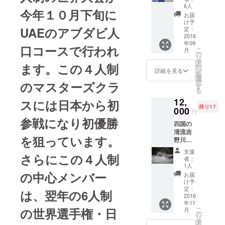
シャツ
ボー
6人
今年１０月下旬に
をお送
ト。に
お届
りいた
体験試
け予
しま
UAEのアブダビ人
乗でき
定：
す。写
2016
ます。
年09
真はま
濡れて
口コースで行われ
こ
月
だラフ
もよい
の
リ
の状態
格好で
タ
ます。この４人制
ー
です。
お越し
ン
詳細を見る
を
今後の
頂くか
選
択
のマスターズクラ
仕上が
別途
す
る
りをお
ウェッ
12,
まちく
スには日本から初
トスー
残り17
ださ
000
ツをレ
円
い。
ンタル
参戦になり初優勝
四国の
してく
清流吉
ださ
を狙っています。
野川の
い。
激流
支援
さらにこの４人制
「小歩
者：
危」に
1人
てラフ
の中心メンバー
お届
ティン
け予
グツ
定：
は、翌年の6人制
アーに
2016
年11
ご招待
の世界選手権・日
こ
月
いたし
の
リ
ます。
タ