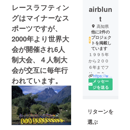
レースラフティン
airblun
グはマイナーなス
t
ポーツですが、
高知県
他に2件の
2000年より世界大
プロジェク
トを掲載し
会が開催され6人
ています
１９９５年
制大会、４人制大
から２００
６年までフ
会が交互に毎年行
リースタイ
https://www.facebook.com/raftyoshino/
われています。
ルカヤック
メッセー
の日本代表
ジを送る
を経て、２
０１３年６
人制レース
リターンを
ラフティン
グ世界選手
選ぶ
権に初出