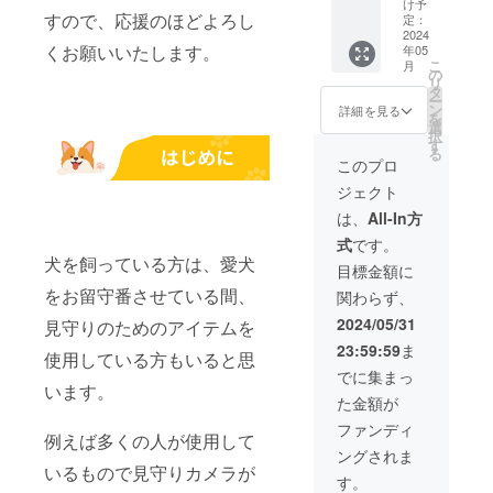
ハーネ
け予
すので、応援のほどよろし
ス2本の
定：
セッ
2024
くお願いいたします。
年05
ト。
こ
月
ハーネ
の
リ
スはそ
タ
ー
れぞれ
ン
詳細を見る
を
任意の
選
択
サイズ
す
る
からお
このプロ
選びく
ジェクト
ださ
い。
は、
All-In方
式
です。
犬を飼っている方は、愛犬
目標金額に
をお留守番させている間、
関わらず、
2024/05/31
見守りのためのアイテムを
23:59:59
ま
使用している方もいると思
でに集まっ
います。
た金額が
ファンディ
例えば多くの人が使用して
ングされま
いるもので見守りカメラが
す。