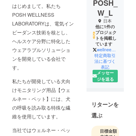
POSH_
はじめまして。私たち
W_L
POSH WELLNESS
日本
LABORATORYは、電気イン
他に1件の
ピーダンス技術を核とし、
プロジェク
トを掲載し
ヘルスケア分野に特化した
ています
ウェアラブルソリューショ
wellnee_pet
特定商取引
ンを開発している会社で
法に基づく
表記
す。
メッセー
ジを送る
私たちが開発している犬向
けモニタリング用品【ウェ
ルネー・ペット】には、犬
リターンを
の呼吸を読み取る特殊な繊
選ぶ
維を使用しています。
当社ではウェルネー・ペッ
目標金額