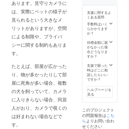
あります。見守りカメラに
は、実際にペットの様子が
支援に関するよ
くある質問
見られるという大きなメ
手数料はいく
リットがありますが、空間
らかかります
か？
による制限や、プライバ
目標金額に届
シーに関する制約もありま
かなかった場
合どうなりま
す。
すか？
たとえば、部屋が広かった
支援で困った
時はどこに相
り、物が多かったりして部
談したらいい
ですか？
屋に死角が多い場合、複数
ヘルプページを
の犬を飼っていて、カメラ
見る
に入りきらない場合、同居
人がおり、カメラで覗くの
このプロジェクト
の問題報告は
こち
は好まれない場合などで
ら
よりお問い合わ
す。
せください