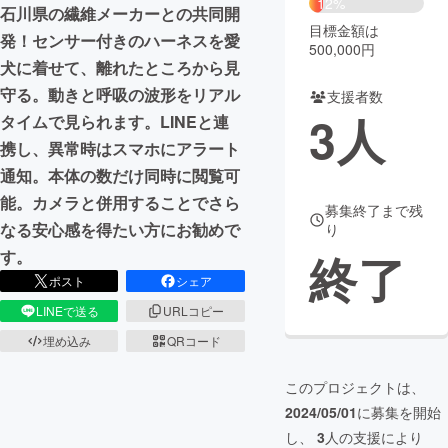
12%
石川県の繊維メーカーとの共同開
目標金額は
まちづくり・地域活性化
発！センサー付きのハーネスを愛
500,000円
犬に着せて、離れたところから見
守る。動きと呼吸の波形をリアル
支援者数
CAMPFIRE for Social Good
CAMPFIRE Creation
3
人
タイムで見られます。LINEと連
CAMPFIREふるさと納税
machi-ya
コミュニティ
携し、異常時はスマホにアラート
通知。本体の数だけ同時に閲覧可
能。カメラと併用することでさら
募集終了まで残
なる安心感を得たい方にお勧めで
り
終了
す。
ポスト
シェア
LINEで送る
URLコピー
埋め込み
QRコード
このプロジェクトは、
2024/05/01
に募集を開始
し、
3
人の支援により