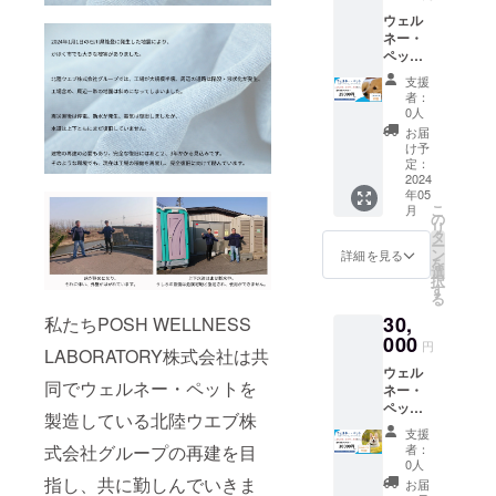
い。
ウェル
ネー・
ペット1
台と
支援
ゲート
者：
ウェイ1
0人
台と
お届
ハーネ
け予
ス2本の
定：
セッ
2024
年05
ト。
こ
月
ハーネ
の
リ
スはそ
タ
ー
れぞれ
ン
詳細を見る
を
任意の
選
択
サイズ
す
る
からお
30,
私たちPOSH WELLNESS
選びく
ださ
000
円
LABORATORY株式会社は共
い。
ウェル
同でウェルネー・ペットを
ネー・
ペット1
製造している北陸ウエブ株
台と
支援
ゲート
式会社グループの再建を目
者：
ウェイ1
0人
台と
指し、共に勤しんでいきま
お届