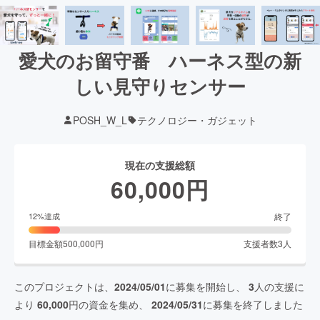
愛犬のお留守番 ハーネス型の新
しい見守りセンサー
POSH_W_L
テクノロジー・ガジェット
現在の支援総額
60,000
円
終了
12
%達成
目標金額
500,000
円
支援者数
3
人
このプロジェクトは、
2024/05/01
に募集を開始し、
3
人の支援に
より
60,000
円の資金を集め、
2024/05/31
に募集を終了しました