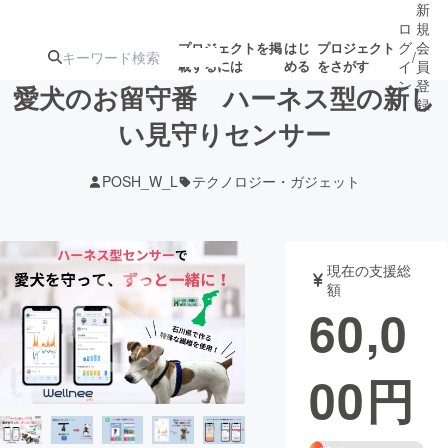
新
ロ
規
グ
会
プロジェクトを掲
はじ
プロジェクト
/
載するには
める
をさがす
イ
員
ン
登
愛犬のお留守番 ハーネス型の新し
録
い見守りセンサー
人気のプロ
注目のリ
注目の新着プロ
募集終了が近いプ
もうすぐ公開
POSH_W_L
テクノロジー・ガジェット
ジェクト
ターン
ジェクト
ロジェクト
されます
アート・写真
音楽
現在の支援総
額
60,0
テクノロジー・ガジェット
ゲーム・サ
00
円
映像・映画
書籍・雑誌
ビジネス・起業
チャレンジ