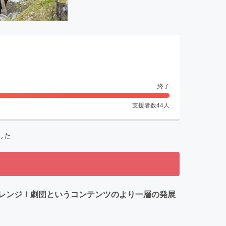
終了
支援者数
44
人
した
作にチャレンジ！劇団というコンテンツのより一層の発展