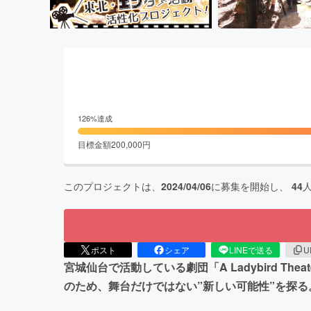
126
%達成
目標金額
200,000
円
このプロジェクトは、
2024/04/06
に募集を開始し、
44
ポスト
シェア
LINEで送る
U
宮城仙台で活動している劇団「A Ladybird 
のため、舞台だけではない”新しい可能性”を探る