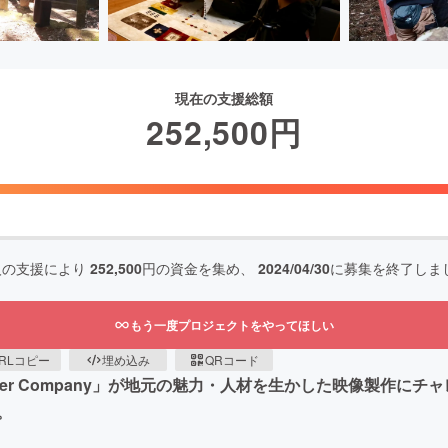
現在の支援総額
252,500
円
人の支援により
252,500
円の資金を集め、
2024/04/30
に募集を終了しま
もう一度プロジェクトをやってほしい
RLコピー
埋め込み
QRコード
Theater Company」が地元の魅力・人材を生かした映像製
。