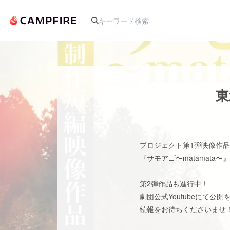
人気のプロジェクト
東
アート・写真
プロジェクト第1弾映像作品
テクノロジー・ガジェット
『サモアゴ〜matamata
映像・映画
第2弾作品も進行中！
劇団公式Youtubeにて公
続報をお待ちくださいませ
ビジネス・起業