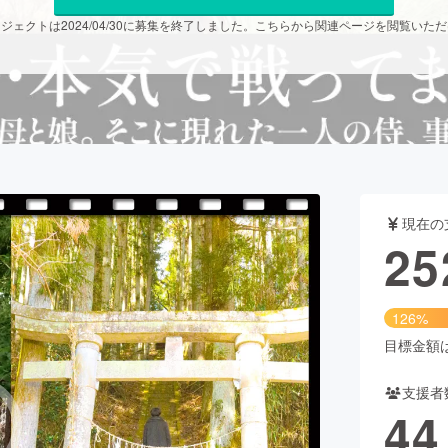
ジェクトは2024/04/30に募集を終了しました。こちらから関連ページを閲覧いた
CAMPFIRE for Social Good
CAMPFIRE Creation
CAMPFIREふるさと納税
machi-ya
コミュニティ
現在の
25
126%
目標金額は2
支援者
44