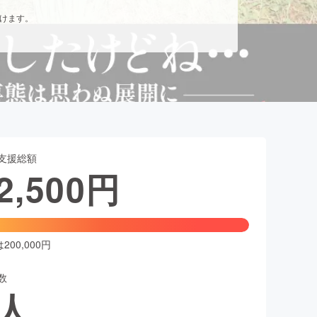
だけます。
支援総額
2,500
円
00,000円
数
人