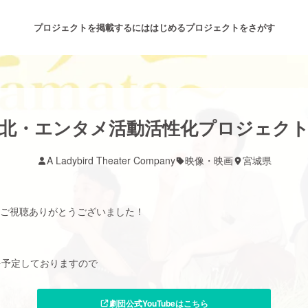
プロジェクトを掲載するには
はじめる
プロジェクトをさがす
注目のリターン
注目の新着プロジェクト
募集終了が近いプロジェクト
も
北・エンタメ活動活性化プロジェク
A Ladybird Theater Company
映像・映画
宮城県
音楽
舞台・パフォーマンス
ゲーム・サービス開発
フード・飲食店
〜』ご視聴ありがとうございました！
書籍・雑誌出版
アニメ・漫画
開を予定しておりますので
！
チャレンジ
ビューティー・ヘルスケ
劇団公式YouTubeはこちら