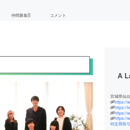
仲間募集
コメント
1
A L
宮城県仙
https://
https://
https://
https:/
特定商取