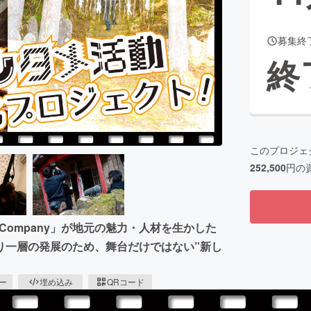
募集終
終
このプロジェ
252,500
円の
er Company」が地元の魅力・人材を生かした
り一層の発展のため、舞台だけではない”新し
ピー
埋め込み
QRコード