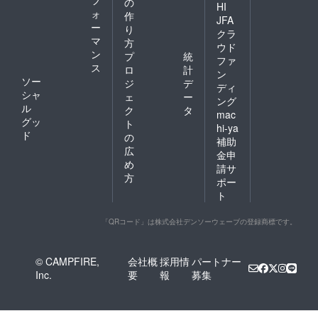
の
HI
ォ
作
JFA
ー
り
クラ
マ
方
ウド
ン
プ
統
ファ
ス
ロ
計
ン
ソー
ジ
デ
ディ
シャ
ェ
ー
ング
ル
ク
タ
mac
グッ
ト
hi-ya
ド
の
補助
広
金申
め
請サ
方
ポー
ト
「QRコード」は株式会社デンソーウェーブの登録商標です。
© CAMPFIRE,
会社概
採用情
パートナー
Inc.
要
報
募集