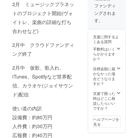
2月 ミュージックプラネッ
ファンディ
トのプロジェクト開始(ヴォ
ングされま
す。
イトレ、楽曲の詳細な打ち
合わせなど)
支援に関するよ
くある質問
2月中 クラウドファンディ
手数料はいく
ング終了
らかかります
か？
2月中 仮歌、歌入れ、
目標金額に届
かなかった場
iTunes、Spotifyなど世界配
合どうなりま
すか？
信、カラオケ(ジョイサウン
支援で困った
ド)配信
時はどこに相
談したらいい
使い道の内訳
ですか？
設備費：約80万円
ヘルプページを
見る
人件費：約30万円
広報費：約40万円