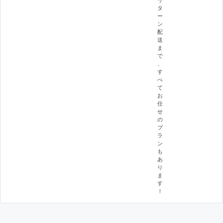
タ
ー
ン
配
送
ま
で
、
す
べ
て
お
任
せ
の
プ
ラ
ン
も
あ
り
ま
す
！