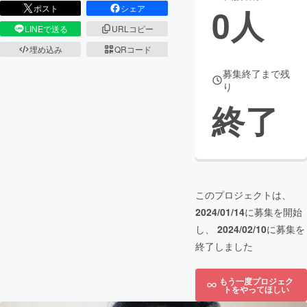
0
人
ポスト
シェア
まちづくり・地域活性化
LINEで送る
URLコピー
埋め込み
QRコード
CAMPFIRE for Social Good
CAMPFIRE Creation
募集終了まで残
り
CAMPFIREふるさと納税
machi-ya
コミュニティ
終了
このプロジェクトは、
2024/01/14
に募集を開始
し、
2024/02/10
に募集を
終了しました
もう一度プロジェク
トをやってほしい