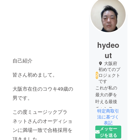
hydeo
ut
自己紹介
大阪府
初めてのプ
皆さん初めまして。
ロジェクト
です
これが私の
大阪市在住のコウキ49歳の
最大の夢を
男です。
叶える最後
チャンスな
特定商取引
この度ミュージックプラ
ので、皆様
法に基づく
ネットさんのオーディショ
の後押しが
表記
メッセー
必須です！
ンに満場一致で合格採用を
ジを送る
私に歌わせ
頂きました。