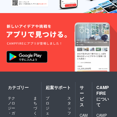
カテゴリー
起案サポート
サ
CAMP
ー
FIRE
テク
ま
プ
ス
ビ
につい
ノロ
ち
ロ
タ
ス
て
ジー
づ
ジ
ッ
・ガ
く
ェ
フ
CAM
CAMP