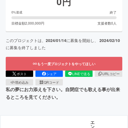
0
円
終了
0
%達成
目標金額
2,000,000
円
支援者数
0
人
このプロジェクトは、
2024/01/14
に募集を開始し、
2024/02/10
に募集を終了しました
もう一度プロジェクトをやってほしい
ポスト
シェア
LINEで送る
URLコピー
埋め込み
QRコード
私の夢にお力添えを下さい。自閉症でも歌える事が出来
るところを見てください。
エ
ン