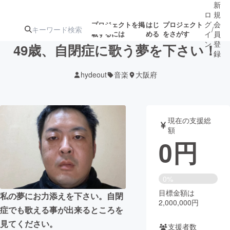
新
ロ
規
グ
会
プロジェクトを掲
はじ
プロジェクト
/
載するには
める
をさがす
イ
員
ン
登
49歳、自閉症に歌う夢を下さい！
録
hydeout
音楽
大阪府
人気のプロ
注目のリ
注目の新着プロ
募集終了が近いプ
もうすぐ公開
ジェクト
ターン
ジェクト
ロジェクト
されます
現在の支援総
額
アート・写真
音楽
0
円
テクノロジー・ガジェット
ゲーム・サ
0%
目標金額は
映像・映画
書籍・雑誌
私の夢にお力添えを下さい。自閉
2,000,000円
症でも歌える事が出来るところを
ビジネス・起業
チャレンジ
見てください。
支援者数