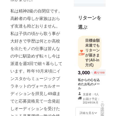
て下さい、
翼を下さ
私は精神2級の自閉症です。
い。
リターンを
高齢者の母しか家族はおら
世界の全て
ず友達も殆どおりません。
選ぶ
の武器を楽
私は子供の頃から歌う事が
器に！
目標金額
大好きで学歴は何とか高校
未達でも
を出たモノの仕事は皆んな
リターン
が届きま
の中に馴染めず転々し今は
す
(All-in
派遣を週3回で細々暮らして
方式)
います。昨年10月末頃にイ
3,000
円
残り100
ンスタからミュージックプ
私からの心を込
めたお礼のメー
ラネットのヴォーカルオー
ル
ディションを拝見し49歳ま
支援者：0人
お届け予定：
でと応募資格見て一念発起
こ
2024年04月
の
リ
しオーディションを受けた
タ
ー
ン
詳細を見る
を
ところ見事満場一致で合格