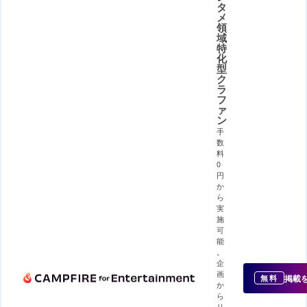
タ
メ
領
域
特
化
型
ク
ラ
フ
ァ
ン
手
数
料
0
円
か
ら
実
施
可
能
。
企
画
掲載
無料
か
ら
リ