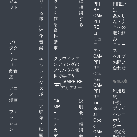
ジェ
り
ク
に
PFI
FIREと
ット
・
ト
相
RE
は
地
を
談
CAM
あんし
域
作
す
PFI
ん・安
活
る
る
RE
全への
性
資
コ
取り組
化
料
ミュ
み
プロ
音
請
ニ
ニュー
ダク
楽
求
ティ
ス
ト
CAM
ヘルプ
クラウドファ
フー
チ
PFI
お問い
ンディングの
ド・
ャ
RE
合わせ
ノウハウを無
飲食
レ
Crea
料で学ぼう
店
ン
tion
各種規定
CAMPFIRE
ジ
CAM
アカデミー
アニ
ス
利用規
PFI
メ・
ポ
約
RE
漫画
ー
CA
説
細則
for
ツ
MP
明
プライ
Soci
ファ
映
FI
会
バシー
al
ッ
像
RE
・
ポリ
Goo
ショ
・
ア
相
シー
d
ン
映
カ
談
特定商
CAM
画
デ
会
取引法