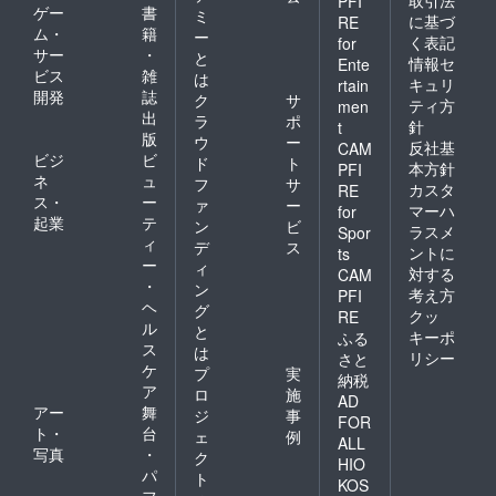
PFI
ゲー
書
ミ
に基づ
RE
ム・
籍
ー
く表記
for
サー
・
と
情報セ
Ente
ビス
雑
は
キュリ
rtain
開発
誌
ク
サ
ティ方
men
出
ラ
ポ
針
t
版
ウ
ー
反社基
CAM
ビジ
ビ
ド
ト
本方針
PFI
ネ
ュ
フ
サ
カスタ
RE
ス・
ー
ァ
ー
マーハ
for
起業
テ
ン
ビ
ラスメ
Spor
ィ
デ
ス
ントに
ts
ー
ィ
対する
CAM
・
ン
考え方
PFI
ヘ
グ
クッ
RE
ル
と
キーポ
ふる
ス
は
リシー
さと
ケ
プ
実
納税
ア
ロ
施
AD
アー
舞
ジ
事
FOR
ト・
台
ェ
例
ALL
写真
・
ク
HIO
パ
ト
KOS
フ