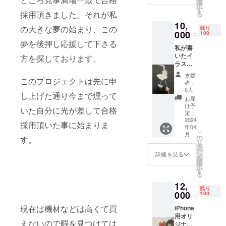
選
択
す
採用頂きました。それが私
る
10,
の大きな夢の始まり、この
残り
000
100
円
夢を後押し応援して下さる
私が書
いたイ
方を探しております。
ラスト
をプリ
支援
ントし
このプロジェクトは先に申
者：
たTシャ
0人
し上げた通り今まで燻って
ツで
お届
す。 白
け予
いた自分に光が差して合格
のTシャ
定：
ツに添
2024
採用頂いた事に始まりま
年04
付した
こ
月
イラス
の
す。
リ
トをフ
タ
ー
ロント
ン
詳細を見る
を
にプリ
選
択
ントし
す
る
たモノ
12,
になり
残り
ます。
000
100
円
現在は機材などは高くて買
iPhone
用オリ
えないので暇を見つけては
ジナル