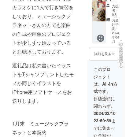
ソフト
支援
カラオケに1人で行き練習を
ケース
者：
ご利用
0人
しており、ミュージックプ
の
お届
iPhone
ラネットさんの方でも楽曲
け予
に合わ
定：
せます
2024
の作成や画像のプロジェク
年04
のでシ
こ
月
トが少しずつ始まっている
リーズ
の
リ
の正確
タ
とお聴きしております。
ー
な情報
ン
詳細を見る
を
をお間
選
択
違いな
す
返礼品は私の書いたイラス
る
い様に
このプロ
発注願
トをTシャツプリントしたモ
ジェクト
いま
す。 イ
ノか同じくイラストを
は、
All-In方
ラスト
式
です。
iPhone用ソフトケースをお
はラン
ダムで
目標金額に
送りします。
す。
関わらず、
2024/02/10
23:59:59
ま
1月末 ミュージックプラ
でに集まっ
ネットと本契約
た金額が