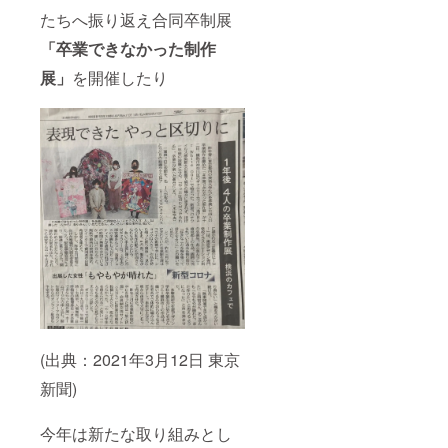
お仕事
いただ
4月〜
たちへ振り返え合同卒制展
内容を
いた
2024年
ご記載
メール
12月31
「卒業できなかった制作
くださ
アドレ
日
い。 ※
ス宛に
展」
を開催したり
有効期
ご連絡
限：
させて
2024年
いただ
4月〜
きま
2024年
す。
12月31
ZOOM
日
で事前
打ち合
わせの
上、内
容等相
談して
決めて
いきま
しょ
う。 ※
有効期
(出典：2021年3月12日 東京
限：
2024年
新聞)
4月〜
2024年
12月31
今年は新たな取り組みとし
日