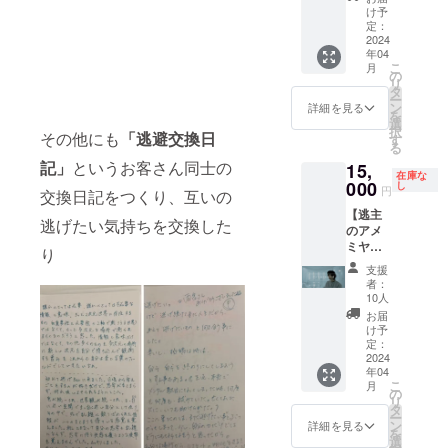
全国ど
す。カ
https://
実績等
け予
こへで
ウンセ
定：
www.ni
は下記
も出張
2024
リング
gebar.c
URLを
年04
可能で
ではな
om
ご参照
こ
月
す(横浜
いた
の
くださ
リ
からの
め、問
タ
い。
ー
実費旅
題の解
ン
https://
詳細を見る
を
費交通
決を目
選
note.co
択
その他にも
「逃避交換日
費分は
的とす
す
m/in_th
る
ご負担
るもの
e/n/n2d
記」
というお客さん同士の
15,
いただ
ではご
164129
在庫な
きます)
000
ざいま
し
5b68 ※
円
交換日記をつくり、互いの
講演は
せん。
有効期
【逃主
オンラ
ご了承
限：
逃げたい気持ちを交換した
のアメ
インで
くださ
2023年
ミヤに
も可能
い。守
り
4月〜
企画仕
です。
秘義務
2024年
支援
事を依
過去講
契約が
3月31日
者：
頼でき
演実績
必要な
10人
※対応不
ます】
やDJの
場合
可能な
お届
最大2時
サンプ
は、別
け予
事項：
間のオ
ルにつ
定：
途メー
公序良
ンライ
2024
いては
ルにて
俗や法
年04
ンミー
下記の
相談く
律に反
こ
月
ティン
資料を
の
ださ
する事
リ
グ内で
ご参照
タ
い。 ※
業、プ
ー
主に下
くださ
ン
対面の
詳細を見る
ロジェ
を
記の仕
い。
選
場合は
クトへ