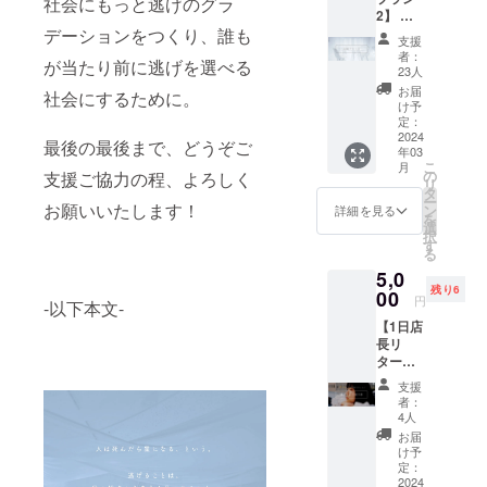
社会にもっと逃げのグラ
腐った
日詳細
2】 ・
り動い
をメー
シンプ
デーションをつくり、誰も
たりし
ルでご
支援
ルに応
ないも
連絡い
者：
が当たり前に逃げを選べる
援した
のであ
23人
たしま
いお近
れば、
す。
お届
社会にするために。
くの方
なんで
け予
向け。
定：
も設置
・ご来
2024
可能で
最後の最後まで、どうぞご
年03
店時に
す。 ・
こ
月
ステッ
の
電気は
支援ご協力の程、よろしく
リ
カーと
タ
使えま
ー
お好き
お願いいたします！
ン
せん。
詳細を見る
を
なドリ
選
・場の
択
ンクを2
す
コンセ
る
杯まで
プト
5,0
ご提供
上、
残り6
させて
00
90%以
円
-以下本文-
いただ
上が白
【1日店
きま
い物に
長リ
す。 (ご
限らせ
ター
注文時
ていた
ン】
にクラ
だきま
支援
Chana/
ファン
す。 ・
者：
モデ
リター
4人
遠方の
ル：
ン仕様
方でも
お届
¥5,000
の旨を
け予
郵送に
・1日店
お伝え
定：
て代行
長の
2024
くださ