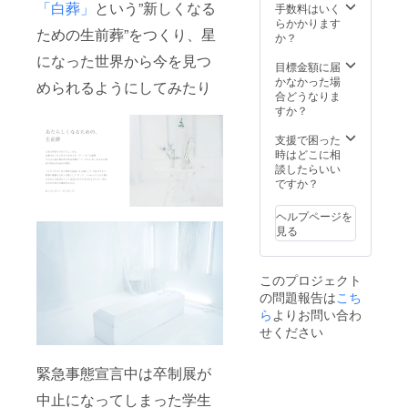
法：ご
「白葬」
という”新しくなる
望の内
手数料はいく
いただ
し、
支援時
容をご
らかかります
いた
ZOOM
ための生前葬”をつくり、星
に入力
記載く
か？
メール
で事前
いただ
ださ
アドレ
相談と
になった世界から今を見つ
いた
い。 対
目標金額に届
ス宛に
なりま
メール
応不可
かなかった場
１日店
す。
められるようにしてみたり
アドレ
能な事
合どうなりま
長より
ス宛に
項： ・
すか？
ご連絡
ご連絡
2時間以
させて
させて
上の講
支援で困った
いただ
いただ
演/DJ
時はどこに相
きま
きま
・反
談したらいい
す。な
す。
社、公
ですか？
るべく
ZOOM
序良俗
時間を
で事前
に反す
合わせ
ヘルプページを
打ち合
る場へ
るよう
見る
わせの
の出張
にした
上、内
は難し
いので
容等相
い可能
ご利用
このプロジェクト
談して
性が高
の際は
の問題報告は
こち
決めて
いで
候補日
いきま
ら
よりお問い合わ
す。 ※
を2、3
しょ
事前の
ご連絡
せください
う。 ※
日程調
くださ
備考欄
整方
い。 ※
には現
緊急事態宣言中は卒制展が
法：ご
有効期
状発注
支援時
限：
中止になってしまった学生
したい
に入力
2024年