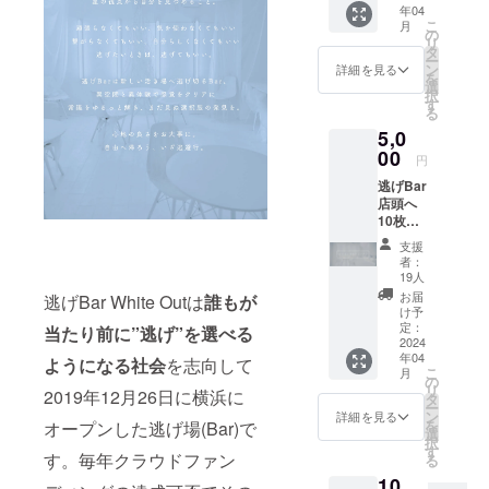
設置等
年04
Chana
い)
可能で
こ
月
さんが
の
す。 ・
リ
逃げBar
タ
販売す
ー
出勤時
ン
詳細を見る
る方は
を
に1時間
選
QRコー
択
被写体
す
ドを貼
る
として
り、EC
5,0
撮影す
サイト
るでき
00
から購
円
ます。
入でき
逃げBar
※安全が
るよう
店頭へ
確保さ
にして
10枚分
れた店
くださ
のエス
内の公
い。(現
支援
ケープ
共的な
者：
金によ
ギフト
営業中
19人
る代行
を設置
に実施
お届
逃げBar White Outは
誰もが
販売は
させて
しま
け予
できか
いただ
す。 ※
定：
当たり前に”逃げ”を選べる
ねます)
きま
2024
対応不
・設置
年04
す。 ご
ようになる社会
を志向して
可能な
箇所は
こ
月
希望あ
事項：
の
店舗側
リ
2019年12月26日に横浜に
ればご
当日の
タ
で指定
ー
支援者
衣装
ン
詳細を見る
させて
を
オープンした逃げ場(Bar)で
様の
は、モ
選
いただ
択
SNSア
デルが
す
きま
す。毎年クラウドファン
る
カウン
持ち込
す。 ・
10,
トやHP
んだも