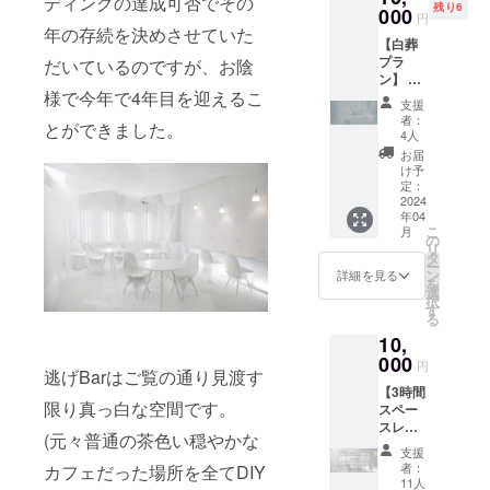
ディングの達成可否でその
備考欄
残り6
などの
000
の、そ
円
にはど
QR、ク
の他の
年の存続を決めさせていた
んなも
【白葬
レジッ
場合は
のを設
プラ
だいているのですが、お陰
トも表
要相
置され
ン】 ・
記させ
談。最
たいか
様で今年で4年目を迎えるこ
逃げBar
ていた
低限の
支援
ご記載
を最大2
だくこ
マナー
者：
くださ
とができました。
時間お1
とが可
を守っ
4人
い。
人で貸
能で
て撮影
お届
切、棺
す。 ご
をしま
け予
桶に
希望の
定：
しょ
入って
2024
場合は
う。 ※
年04
臨死体
備考欄
事前の
こ
月
験がで
へ下記
の
日程調
リ
きま
情報を
タ
整方
ー
す。 ・
ご入力
ン
法：ご
詳細を見る
を
入棺時
くださ
選
支援時
択
間はご
い。 ①
す
に入力
る
自身で
ご希望
いただ
10,
決めて
のクレ
いた
いただ
000
ジット
メール
円
逃げBarはご覧の通り見渡す
けま
名 ②ご
アドレ
【3時間
す。 ・
希望の
ス宛に
限り真っ白な空間です。
スペー
ご希望
URL
１日店
スレン
あれば
長より
(元々普通の茶色い穏やかな
タルプ
入棺前
ご連絡
支援
ラン】
の遺影
させて
者：
カフェだった場所を全てDIY
・撮影
撮影、
11人
いただ