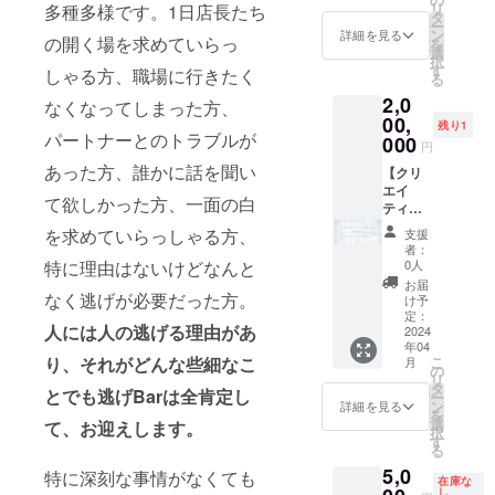
リ
多種多様です。1日店長たち
ている
す。 ※
ティー
大週２
ギャラ
タ
ー
広告の
備考欄
として
回まで
リー期
ン
詳細を見る
の開く場を求めていらっ
を
内容を
にそれ
ご友人
平日に
間中
選
択
ご記入
ぞれご
等をお
逃げBar
キッチ
す
しゃる方、職場に行きたく
る
くださ
希望の
招きす
を別の
ンレン
2,0
い。
掲載内
ること
飲食店
タルは
なくなってしまった方、
容をご
も可能
やサロ
00,
不可と
残り1
パートナーとのトラブルが
記載く
です。
ン、ス
なりま
000
円
ださ
※備考欄
タジオ
す。 ※
あった方、誰かに話を聞い
い。
に誕生
などご
【クリ
対応不
日とオ
希望の
エイ
可能な
て欲しかった方、一面の白
ンライ
店舗と
ティブ
事項に
ンでお
してお
ディレ
つい
を求めていらっしゃる方、
支援
打ち合
貸し出
クショ
て：該
者：
わせ可
ししま
ンプラ
当ペー
特に理由はないけどなんと
0人
能な日
す。 ※
ン】 ・
ジ内
お届
時をい
業態は
１年以
なく逃げが必要だった方。
(https://
け予
くつか
事前に
内のプ
www.ni
定：
人には人の逃げる理由があ
ご記入
ご相談
ロジェ
2024
gebar.c
年04
くださ
いただ
クトに
om/spa
り、それがどんな些細なこ
こ
月
い。 ※
き合意
アメミ
ce-
の
リ
ご支援
の上で
ヤが代
rental)
タ
とでも逃げBarは全肯定し
ー
者以外
本プラ
表を務
に記載
ン
詳細を見る
を
の方に
ンをご
める
してお
選
て、お迎えします。
択
贈るこ
支援い
Ozone
りま
す
る
とも可
ただけ
合同会
す。 ・
5,0
能で
ます。
社のク
特に深刻な事情がなくても
ご希望
在庫な
す。 ソ
※有効期
リエイ
の展示
し