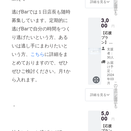
のス
ただけ
ン
詳細を見る
を
ペース
るプラ
選
択
を6ヶ月
ンで
す
逃げBarでは１日店長も随時
る
間お貸
す。 ※
3,0
し出し
募集しています。定期的に
未成年
いたし
00
の方に
円
逃げBarで自分の時間をつく
ます。
はアル
【応援
・ス
コール
り逃げたいという方、ある
プラ
ペース
の提供
ン】 ・
には絵
はでき
いは逃し手にまわりたいと
シンプ
やアク
ませ
支援
ルに逃
セサ
ん。 ※
者：
いう方、
こちら
に詳細をま
げBarを
リー、
エリク
30人
応援し
小物な
とめておりますので、ぜひ
サーの
お届
たい方
どの作
詳細は
け予
向け ・
ぜひご検討ください。月1か
品の展
定：
こちら
感謝
2024
示、商
をご覧
ら入れます。
年03
メッ
品の販
くださ
こ
月
セージ
売、
の
い。
リ
をお送
PR、推
タ
https://
ー
りさせ
しの推
ン
www.ni
詳細を見る
を
ていた
し活、
選
gebar.c
択
だきま
おすす
す
om/me
・
る
す。
めの本
nus ※イ
5,0
を並べ
ベント
00
たミニ
詳細は
円
図書館
ご支援
【応援
など、
者に後
プラン