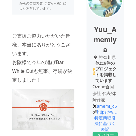
からのご協力費（12％＋税）に
より運営しています。
Yuu_A
ご支援ご協力いただいた皆
memiy
様、本当にありがとうござ
a
います。
神奈川県
お陰様で今年の逃げBar
他に6件の
プロジェク
White Outも無事、存続が決
トを掲載し
定しました！
ています
Ozone合同
会社 代表/体
験作家
amemi_c5
https://www.yuu-amemiya.com/
特定商取引
法に基づく
表記
メッセー