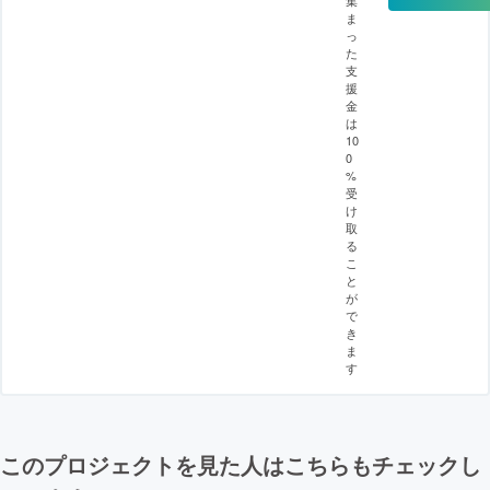
ま
っ
た
支
援
金
は
10
0
%
受
け
取
る
こ
と
が
で
き
ま
す
このプロジェクトを見た人はこちらもチェックし