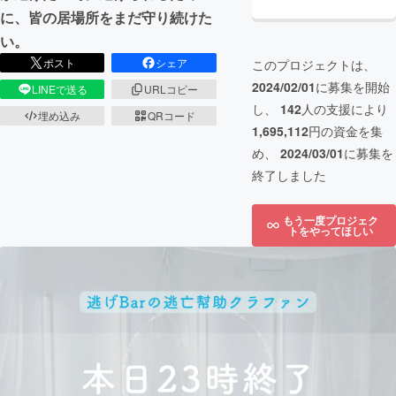
に、皆の居場所をまだ守り続けた
い。
ポスト
シェア
このプロジェクトは、
2024/02/01
に募集を開始
LINEで送る
URLコピー
し、
142
人の支援により
埋め込み
QRコード
1,695,112
円の資金を集
め、
2024/03/01
に募集を
終了しました
もう一度プロジェク
トをやってほしい