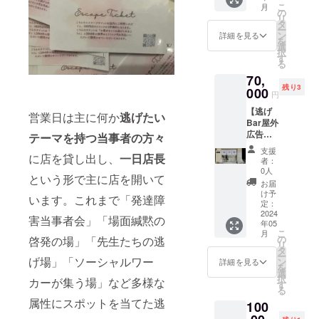
クラ
限は
ce-
こ
月
ギャラ
対応で
の
ファン
2024年
rental
リ
リーと
きま
タ
でご支
内ま
ー
して利
す。日
ン
援いた
詳細を見る
で。 ※
を
用した
程やご
選
だいた
スペー
択
い方向
希望の
す
旨とご
スレン
る
け。通
イメー
支援い
タル
70,
常の
ジなど
ただい
ページ
残り3
ギャラ
000
は事前
たプラ
はこち
円
リーレ
にメー
ン名、
ら。
【逃げ
ンタル
ルで調
営業日は主に何か
逃げたい
CAMPF
https://
Bar屋外
だと
整させ
IREのア
www.ni
広告プ
¥60,000
テーマを持つ当事者の方々
てくだ
カウン
gebar.c
ラン】
のとこ
さい。
ト名を
om/spa
支援
に店を貸し出し、
一日店長
逃げBar
ろ休
※有効期
記載の
者：
ce-
店頭を
日、平
限：
0人
上ご希
rental
という形で主に店を開いて
屋外広
日問わ
2024年
望の日
お届
告ス
ずご希
4月〜
け予
時をご
います。これまで「発達障
ペース
望の連
定：
2024年
連絡く
として
2024
続する3
12月31
ださい)
害当事者会」「場面緘黙の
年05
最大1ヶ
日間を
日
※有効期
こ
月
月間ご
¥50,000
の
啓発の場」「先生たちの逃
限は
リ
活用い
で3日間
タ
2024年
ー
ただけ
げ場」「ソーシャルワー
終日
ン
詳細を見る
内ま
を
ます。
(9:00~2
選
で。 ※
択
カーが集う場」など多様な
国一沿
3:00)の
す
スペー
る
いの信
スペー
スレン
属性にスポットを当てた逃
100
号に面
スレン
タル
してい
タルが