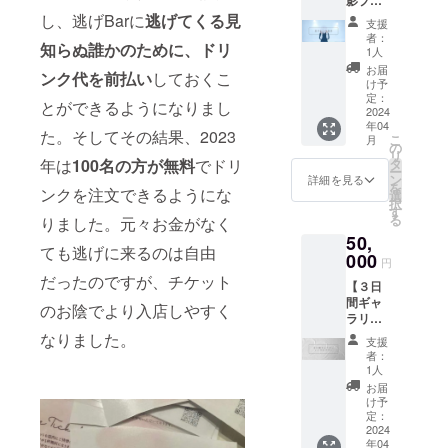
(9:00~2
ページ
ただい
ン】 ・
3:00)の
し、逃げBarに
逃げてくる見
最下部
たプラ
支援
逃げBar
スペー
のお問
ン名、
者：
知らぬ誰かのために、ドリ
を最大3
スレン
い合わ
1人
CAMPF
時間貸
タルが
せ
IREのア
お届
ンク代を前払い
しておくこ
切、枚
可能で
フォー
け予
カウン
数無制
す。通
定：
ムより
ト名を
とができるようになりまし
限、
2024
常の休
クラ
記載の
年04
データ
日終日
ファン
上ご希
た。そしてその結果、2023
こ
月
即日納
レンタ
の
でご支
望の日
リ
品で写
ルより
タ
年は
100名の方が無料
でドリ
援いた
時をご
ー
真撮影
¥4000
ン
だいた
詳細を見る
連絡く
を
をさせ
ンクを注文できるようにな
お安く
選
旨とご
ださい)
択
ていた
ご予約
す
支援い
※有効期
る
りました。元々お金がなく
だきま
いただ
ただい
限は
50,
す。映
けます
たプラ
2024年
ても逃げに来るのは自由
像も可
000
(ご予約
ン名、
内ま
円
能で
時はHP
CAMPF
で。 ※
だったのですが、チケット
【３日
す。プ
スペー
IREのア
スペー
間ギャ
ロ
スレン
カウン
のお陰でより入店しやすく
スレン
ラリー
フィー
タル
ト名を
タル
レンタ
ル写真
なりました。
ページ
記載の
ページ
支援
ル プラ
や作品
最下部
上ご希
者：
はこち
ン】 ・
撮り、
のお問
1人
望の日
ら。
逃げBar
商品の
い合わ
時をご
お届
https://
で個展
物撮り
せ
け予
連絡く
www.ni
やグ
など内
定：
フォー
ださい)
gebar.c
ループ
2024
容はな
ムより
※有効期
om/spa
年04
展など
んでも