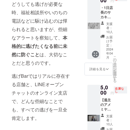
00
円
どうしても逃げが必要な
ウダル
限：
ティブ
内容が
・1日店
アさん
2024年
チーム
決まっ
時、福祉相談所やいのちの
長のサ
につい
4月〜
が週1日
ている
カキさ
てはこ
2025年
まで参
場合は
電話などに駆け込むのは憚
んが逃
ちら。
3月31
画しま
備考欄
支援
げBar出
https://
日 ※備
す。 ・
に記載
者：
られると思いますが、些細
勤時に2
www.in
考欄に
フェス
くださ
10人
時間す
stagra
ご利用
ティバ
い
なアラートを察知して、
本
お届
ごく話
m.com/
希望の
ルや企
け予
を聞き
格的に逃げたくなる前に未
eat.rua/
内容を
画展な
定：
ます。
2024
ご記入
ど体験
年04
然に防ぐこと
は、大切なこ
誰かに
くださ
領域の
こ
月
ただ話
い。 ※
企画設
の
リ
とだと思うのです。
して吐
下記
計が得
タ
ー
き出し
URL内
意領域
ン
詳細を見る
を
たく
最下部
です。
選
逃げBarではリアルに存在す
択
なった
のお問
・備考
す
る
時のお
い合わ
欄にて
る店舗と、LINEオープン
5,0
守りと
せ
現段階
在庫な
してご
00
フォー
で見え
チャットのオンライン支店
し
円
利用く
ムより
ている
【逃主
で、どんな些細なことで
ださ
事前に
具体的
のアメ
い。
実施内
なご依
も、すべての逃げを一旦全
ミヤに
※対応不
容をお
頼内容
講演か
可能な
問い合
をご記
支援
肯定します。
DJを依
事項：
わせく
入くだ
者：
頼でき
秘密は
ださ
さい。
10人
ます】
守りま
い。
・事業
お届