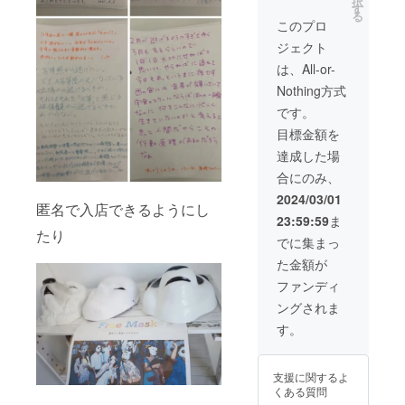
択
事を発
https://
す
安全が
は参画
る
注いた
note.co
確保さ
このプロ
できま
だけま
m/in_th
れた店
せん。
ジェクト
す。 ・
e/n/n2d
内の公
その他
コンセ
164129
共的な
は、All-or-
事前相
プトデ
5b68 そ
営業中
談の
Nothing方式
ザイン
れぞれ
に実施
上、決
・コ
ご希望
しま
です。
定させ
ピーラ
に合わ
す。 ※
てくだ
目標金額を
イティ
せてど
なんら
さい。
ング ・
のよう
かのご
達成した場
※事前の
ブラン
なテー
事情で
相談方
合にのみ、
ドデザ
マ、
逃げBar
法：ご
イン ・
ジャン
への来
2024/03/01
支援時
匿名で入店できるようにし
企画ブ
ルでも
店が難
にいた
23:59:59
ま
レスト
できる
しい場
だいた
たり
(内容は
限り調
合はオ
でに集まっ
メール
問いま
整しま
ンライ
アドレ
た金額が
せん) ・
すので
ンでも
スへ
イベン
事前打
対応可
ファンディ
メール
ト/演出
ち合わ
能で
させて
ングされま
企画 ・
せ時に
す。 ※
いただ
広報戦
お気軽
事前の
す。
き、
略 ・そ
にご相
日程調
ZOOM
の他 ※
談くだ
整方
での打
事前の
さい。
法：ご
ち合わ
支援に関するよ
日程調
備考欄
支援時
せ日を
くある質問
整方
にご希
に入力
調整