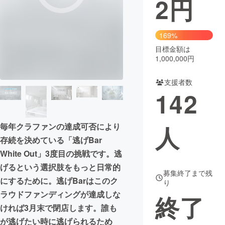
2
円
まちづくり・地域活性化
169%
目標金額は
CAMPFIRE for Social Good
CAMPFIRE Creation
1,000,000円
CAMPFIREふるさと納税
machi-ya
コミュニティ
支援者数
142
人
毎年クラファンの達成可否により
存続を決めている「逃げBar
White Out」3度目の挑戦です。逃
げるという選択肢をもっと日常的
募集終了まで残
にするために。逃げBarはこのク
り
ラウドファンディングが達成しな
終了
ければ3月末で閉店します。誰も
が逃げたい時に逃げられるため