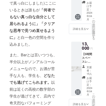
スタジ
遺書作
で真っ白にしました)ここに
きま
お届
オやイ
成、線
け予
す。 ※
ベント
いるときは誰もが
「何者で
香、お
定：
有効期
スペー
2024
経など
限：
年04
もない真っ白な自分として
スとし
のオプ
2024年
こ
月
てレン
ション
の
4月〜
リ
居られるように」「クリア
タルし
もご提
タ
2024年
ー
てみた
供させ
ン
詳細を見る
12月31
な思考で見つめ直せるよう
を
い方向
ていた
選
日
択
け。ク
だきま
す
に」
と白一色の空間を作り
る
ラファ
す。 ・
13,
ン限定
備考欄
込みました。
のス
000
にご希
円
ペース
望の日
【5時間
また、Barとは言いつつも、
レンタ
時やオ
スペー
ルプラ
プショ
半分以上がノンアルコール
スレン
ンで
ンをご
タルプ
す。通
記入く
支援
メニューなので、お酒が苦
ラン】
常休日
ださ
者：
・撮影
の時間
い。 白
15人
手な人も、学生も、
どなた
スタジ
貸しだ
葬につ
お届
オやイ
と3時間
いて詳
け予
でも逃げてこられます。
以
ベント
¥15,000
定：
細は下
スペー
2024
のとこ
前は近くの高校の数学部の
記URL
年04
スとし
ろ3時間
をご参
こ
月
学生が逃げてきて、店内で
てレン
¥10,000
の
照くだ
リ
タルし
で休
タ
さい。
ー
奇天烈なパフォーミング
てみた
日、平
ン
https://
詳細を見る
を