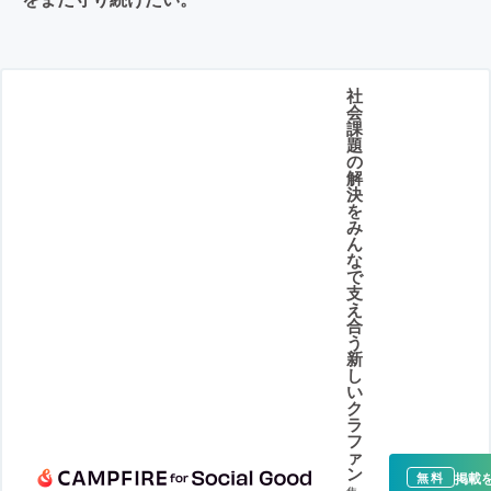
社
会
課
題
の
解
決
を
み
ん
な
で
支
え
合
う
新
し
い
ク
ラ
フ
ァ
ン
掲載
無料
集