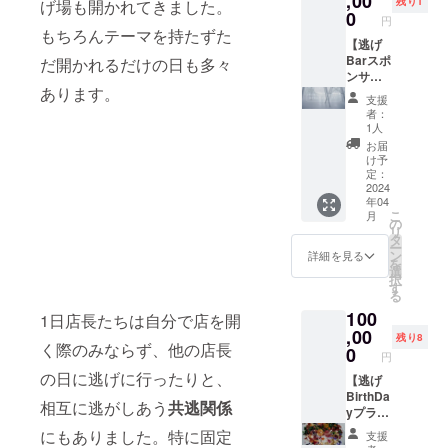
,00
ページ
残り1
げ場も開かれてきました。
るため
可能で
0
はこち
円
多くの
す。(ご
もちろんテーマを持たずた
ら。
インプ
【逃げ
予約時
https://
レッ
Barスポ
だ開かれるだけの日も多々
はHPス
www.ni
ション
ンサー
ペース
gebar.c
あります。
が期待
プラ
レンタ
om/spa
支援
できま
ン】 ・
ル ペー
ce-
者：
す。掲
逃げBar
ジ最下
1人
rental
載方法
HP内下
部のお
お届
はポス
部にご
問い合
け予
ターや
希望の
わせ
定：
立体物
ロゴと
2024
フォー
年04
など自
URLを1
ムより
こ
月
由です
年間掲
クラ
の
リ
が、サ
載させ
ファン
タ
ー
イズは
ていた
でご支
ン
詳細を見る
を
最大1m
だきま
援いた
選
択
四方以
す。 ・
だいた
す
る
内で、
逃げBar
旨とご
100
風で飛
のSNS
1日店長たちは自分で店を開
支援い
ばない
で最大
,00
ただい
残り8
く際のみならず、他の店長
ように
100字の
たプラ
0
円
固定さ
紹介文
ン名、
の日に逃げに行ったりと、
れたも
とアカ
【逃げ
CAMPF
のにな
ウント
BirthDa
IREのア
相互に逃がしあう
共逃関係
りま
を紹介
yプラ
カウン
す。電
投稿さ
ン】 プ
ト名を
にもありました。特に固定
支援
気を使
せてい
ロの出
記載の