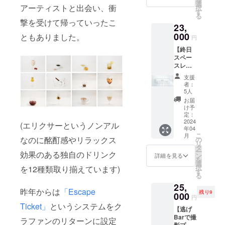
い方向
日問わ
選
note.co
アーティストと出会い、衝
択
け。休
ずご希
す
m/in_th
る
日、平
望の空
e/n/n7d
撃を受けて帰っていったこ
23,
日問わ
き日時
7d4ad8
ずご希
000
にス
ともありました。
5d8d閉
円
望の空
ペース
じる
【終日
き日時
レンタ
スペー
に5時間
ルが可
スレン
のス
能で
タルプ
ペース
す。(ご
支援
ラン】
レンタ
予約時
者：
・撮影
ルが可
はHPス
5人
スタジ
能で
ペース
お届
オやイ
す。通
レンタ
け予
ベント
常の休
定：
ル ペー
スペー
2024
日5時間
ジ最下
(エリクサーというノンアル
年04
スとし
プラン
部のお
こ
月
てレン
より
なのに酩酊感やリラックス
の
問い合
リ
タルし
2000円
タ
わせ
ー
効果のある独自のドリンク
てみた
お安く
ン
フォー
詳細を見る
を
い方向
ご予約
選
ムより
択
を12種類取り揃えています)
け。休
いただ
す
クラ
る
日、平
けます
ファン
25,
日問わ
(ご予約
でご支
昨年からは
「Escape
残り9
ずご希
000
時はHP
援いた
円
望の空
スペー
だいた
Ticket」
というシステムをク
【逃げ
き日時
スレン
旨とご
Barで撮
に終日
タル
ラファンのリターンに設定
支援い
影プラ