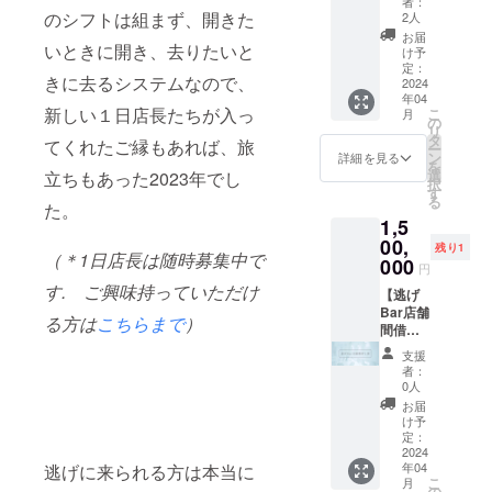
者：
う媒体
ただき
張料理
上ご希
のシフトは組まず、開きた
2人
の場合
ます。
人ソウ
望の日
お届
いときに開き、去りたいと
はポー
・店内
ダルア
時をご
け予
タブル
エント
と体験
連絡く
定：
きに去るシステムなので、
電源な
ランス
作家・
2024
ださい)
年04
どのご
壁面に
アメミ
※お問合
新しい１日店長たちが入っ
こ
月
用意も
最大A3
ヤユウ
せ
の
リ
含めて
サイズ
のコラ
フォー
タ
てくれたご縁もあれば、旅
ー
ご準備
のポス
ボプラ
ムは本
ン
詳細を見る
を
をいた
ターを1
ン。誕
リター
選
立ちもあった2023年でし
択
だきま
年間掲
生日に
ン枠内
す
る
す。意
載させ
逃げBar
た。
に記載
1,5
匠につ
ていた
を終日
のある
いては
だきま
貸し切
00,
「該当
残り1
（＊1日店長は随時募集中で
掲載前
す。 ・
りオー
ページ
000
円
に店舗
店内エ
ダーメ
内」の
す.
ご興味持っていただけ
確認が
ントラ
イドで
【逃げ
URL先
入りま
ンスに
その日
Bar店舗
の最下
る方は
こちらまで
）
すので
最大A4
限りの
間借し
部にご
ご了承
サイズ
スペ
権プラ
ざいま
支援
くださ
のフラ
シャル
ン】 ・
す。 ※
者：
いま
イヤー
な料理
クラウ
有効期
0人
せ。 備
を1年間
と体験
ドファ
限：
お届
考欄に
最大200
をお作
ンディ
2024年
け予
ご希望
部設置
りしま
ング終
4月〜
定：
の掲載
させて
す。 ※
了より
2024
2024年
年04
逃げに来られる方は本当に
月と想
いただ
誕生日
１年
12月31
こ
月
定され
きま
パー
間、最
日 ※
の