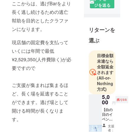
ここからは、逃げBarをより
ジを送る
長く逃し続けるための逃亡
幇助を目的としたクラファ
ンになります。
リターンを
選ぶ
現店舗の固定費を支払って
いくには年間で最低
目標金額
¥2,529,350(人件費除く)が必
未達なら
全額返金
要ですので
されます
(All-or-
Nothing
ご支援が集まれば集まるほ
方式)
ど、長く場を延逃すること
5,0
残り35
00
ができます。逃げ場として
円
【白の
開ける時間が長くなりま
日のイ
す。
ベント
参加券
支援
＋飲み
者：