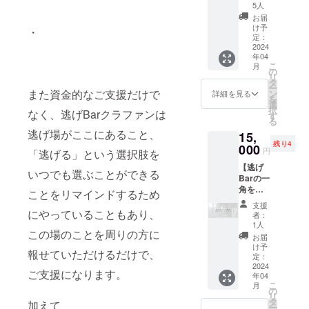
放題プ
5人
ラン】
お届
・追加
け予
・
リター
定：
ン！ ・
2024
年04
2024年
こ
月
4月6日
の
リ
(土)白の
タ
ー
日の
また資金的なご支援だけで
ン
詳細を見る
を
13:00-
選
択
なく、逃げBarクラファンは
18:00に
す
る
逃げBar
逃げ場がここにあること、
15,
店内で
残り4
催す
000
円
「逃げる」という選択肢を
「逃げ
【逃げ
Bar存続
いつでも選ぶことができる
Barの一
感謝
角をあ
祭」の
ことをリマインドするため
なたの
チケッ
支援
スペー
ト+時間
にやっていることもあり、
者：
スに！
内飲み
1人
この場のことを周りの方に
プラ
放題で
お届
ン】 ・
アル
け予
報せていただけるだけで、
逃げBar
コール
定：
店舗内
2024
やエリ
ご支援になります。
年04
の一
クサー
こ
月
角、半
がお楽
の
リ
径30cm
しみい
タ
加えて
ー