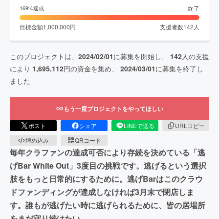
終了
169
%達成
目標金額
1,000,000
円
支援者数
142
人
このプロジェクトは、
2024/02/01
に募集を開始し、
142
人の支援
により
1,695,112
円の資金を集め、
2024/03/01
に募集を終了し
ました
もう一度プロジェクトをやってほしい
ポスト
シェア
LINEで送る
URLコピー
埋め込み
QRコード
毎年クラファンの達成可否により存続を決めている「逃
げBar White Out」3度目の挑戦です。逃げるという選択
肢をもっと日常的にするために。逃げBarはこのクラウ
ドファンディングが達成しなければ3月末で閉店しま
す。誰もが逃げたい時に逃げられるために、皆の居場所
をまだ守り続けたい。