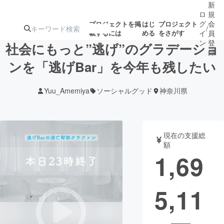
新
ロ
規
グ
会
プロジェクトを掲
はじ
プロジェクト
/
載するには
める
をさがす
イ
員
ン
登
社会にもっと”逃げ”のグラデーショ
録
ンを「逃げBar」を今年も残したい
人気のプロ
注目のリ
注目の新着プロ
募集終了が近いプ
もうすぐ公開
Yuu_Amemiya
ソーシャルグッド
神奈川県
ジェクト
ターン
ジェクト
ロジェクト
されます
アート・写真
音楽
現在の支援総
額
1,69
テクノロジー・ガジェット
ゲーム・サ
5,11
映像・映画
書籍・雑誌
ビジネス・起業
チャレンジ