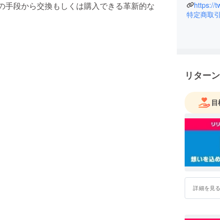
3つの手段から交換もしくは購入できる革新的な
https://
特定商取
リターン
目
詳細を見