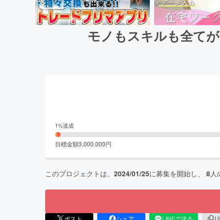
モノもスキルも全てが
1
%達成
目標金額
3,000,000
円
このプロジェクトは、
2024/01/25
に募集を開始し、
8
人
ポスト
シェア
LINEで送る
U