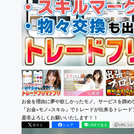
まちづくり・地域活性化
お金を理由に夢や欲しかったモノ、サービスを諦めな
「お金×モノ×スキル」でトレードが出来るトレー
是非よろしくお願いいたします！！
ポスト
シェア
LINEで送る
URLコ