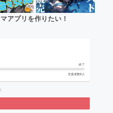
リマアプリを作りたい！
終了
支援者数
8
人
た