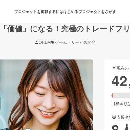
プロジェクトを掲載するには
はじめる
プロジェクトをさがす
「価値」になる！究極のトレードフ
OREM
ゲーム・サービス開発
注目のリターン
注目の新着プロジェクト
募集終了が近いプロジェクト
も
現在の
音楽
舞台・パフォーマンス
42
ゲーム・サービス開発
フード・飲食店
1%
書籍・雑誌出版
アニメ・漫画
目標金額は3
支援者
チャレンジ
ビューティー・ヘルスケ
8