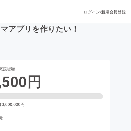
ログイン
/
新規会員登録
リマアプリを作りたい！
うすぐ公開されます
支援総額
プロダクト
,500
円
ファッション
スポーツ
,000,000円
数
ア
ソーシャルグッド
人