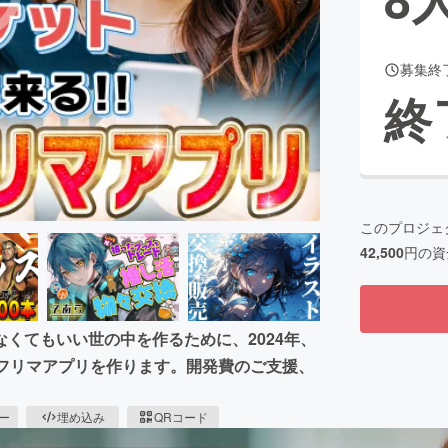
募集終
CAMPFIRE for Social Good
CAMPFIRE Creation
終
CAMPFIREふるさと納税
machi-ya
コミュニティ
このプロジェ
42,500
円の資
くてもいい世の中を作るために、2024年、
ドフリマアプリを作ります。開発費のご支援、
ピー
埋め込み
QRコード