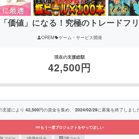
「価値」になる！究極のトレードフ
OREM
ゲーム・サービス開発
現在の支援総額
42,500
円
の支援により
42,500
円の資金を集め、
2024/02/29
に募集を終了しまし
もう一度プロジェクトをやってほしい
RLコピー
埋め込み
QRコード