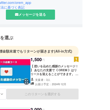
twitter.com/orem_app
引法に基づく表記
メッセージを送る
を選ぶ
標金額未達でもリターンが届きます
(All-in方式)
1,500
円
【 想いを込めた感謝のメッセージ！
】 あなたの支援で《 OREM 》はリ
リースを迎えることができます。 支
援者様一人一人に感謝の気持ちを込
支援者：3人
めて送らせていただきます。 〈 内
お届け予定：2024年12月
容 〉 ・ お礼の気持ちを込めたメッ
セージを送らせていただきます ・
シンプルな支援をしたい人向けのリ
このリターンを選択する
る
ターンです ※ 複数口購入された場合
もお送りするメッセージは1つとさ
せていただきます。
3,000
円