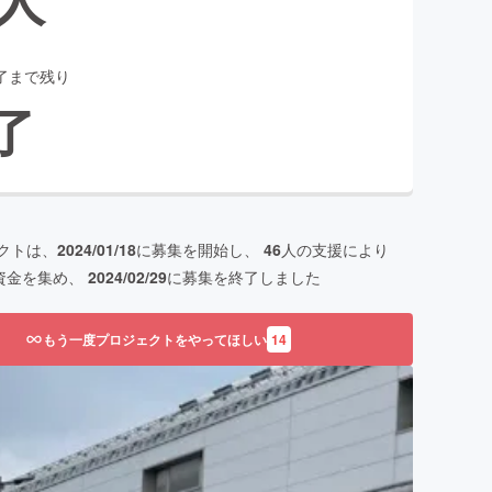
了まで残り
了
クトは、
2024/01/18
に募集を開始し、
46
人の支援により
資金を集め、
2024/02/29
に募集を終了しました
もう一度プロジェクトをやってほしい
14