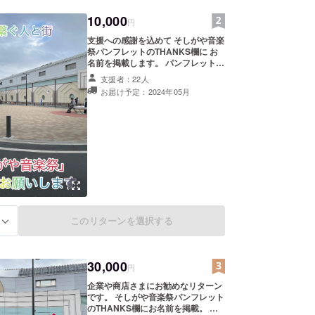
10,000
円
支援への感謝を込めて そしがや音楽
祭パンフレットのTHANKS欄に お
名前を掲載します。 パンフレットの
配布は4/25開始予定、 3000部を祖
支援者：22人
師谷3商店街の協力店店頭に置いて
お届け予定：2024年05月
もらい 音楽祭当日は会場内で配布し
ます。 また、お礼メールを送信させ
ていただきます。 「※支援時、必ず
備考欄に掲載を希望されるお名前を
ご記入ください。」
このリターンを選択する
る
30,000
円
企業や商店さまにお勧めなリターン
です。 そしがや音楽祭パンフレット
のTHANKS欄にお名前を掲載。 パ