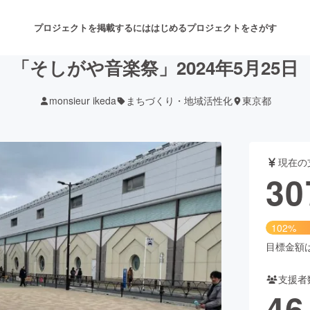
プロジェクトを掲載するには
はじめる
プロジェクトをさがす
「そしがや音楽祭」2024年5月25日
monsieur ikeda
まちづくり・地域活性化
東京都
注目のリターン
注目の新着プロジェクト
募集終了が近いプロジェクト
も
現在の
音楽
舞台・パフォーマンス
30
ゲーム・サービス開発
フード・飲食店
102%
書籍・雑誌出版
アニメ・漫画
目標金額は3
支援者
チャレンジ
ビューティー・ヘルスケ
46