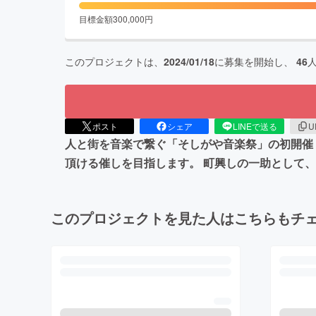
目標金額
300,000
円
このプロジェクトは、
2024/01/18
に募集を開始し、
46
ポスト
シェア
LINEで送る
U
人と街を音楽で繋ぐ「そしがや音楽祭」の初開催
頂ける催しを目指します。 町興しの一助として
このプロジェクトを見た人はこちらもチ