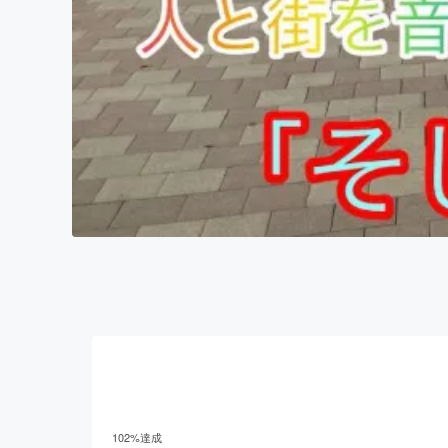
102
%達成