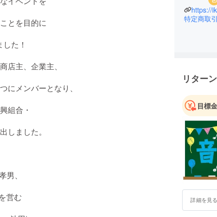
なイベントを
https://
特定商取
ことを目的に
ました！
商店主、企業主、
リターン
つにメンバーとなり、
目標
興組合・
出しました。
田孝男、
A を営む
詳細を見