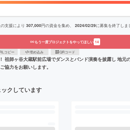
人の支援により
307,000
円の資金を集め、
2024/02/29
に募集を終了しま
もう一度プロジェクトをやってほしい
14
RLコピー
埋め込み
QRコード
！ 祖師ヶ谷大蔵駅前広場でダンスとバンド演奏を披露し 地元
、ご協力をお願いします。
ェックしています