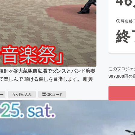
募集終
CAMPFIRE for Social Good
CAMPFIRE Creation
終
CAMPFIREふるさと納税
machi-ya
コミュニティ
このプロジェ
 祖師ヶ谷大蔵駅前広場でダンスとバンド演奏
307,000
円の
て楽しんで 頂ける催しを目指します。 町興
ピー
埋め込み
QRコード