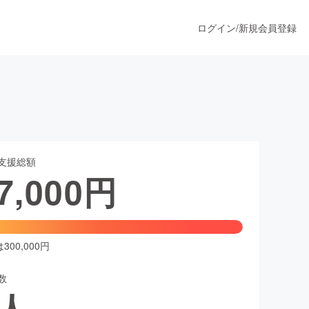
ログイン
/
新規会員登録
うすぐ公開されます
支援総額
プロダクト
7,000
円
ファッション
スポーツ
00,000円
数
ア
ソーシャルグッド
人