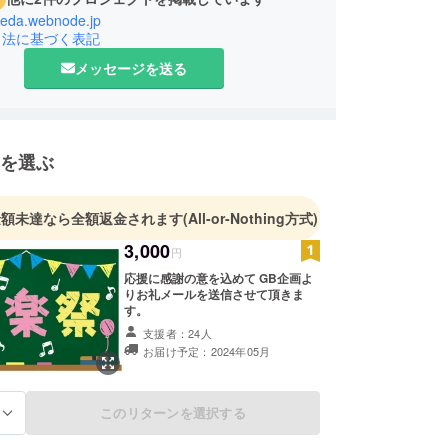
ikeda.webnode.jp
引法に基づく表記
メッセージを送る
を選ぶ
金額未達なら全額返金されます
(All-or-Nothing方式)
3,000
円
応援に感謝の意を込めて GB企画よ
りお礼メールを送信させて頂きま
す。
支援者：24人
お届け予定：2024年05月
このリターンを選択する
る