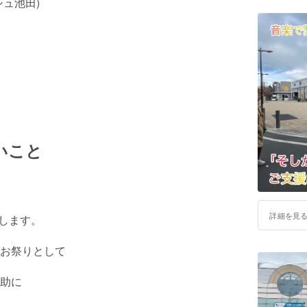
ュ池田)
いこと
詳細を見
催します。
お祭りとして
助に