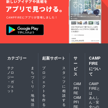
カテゴリー
起案サポート
サ
CAMP
ー
FIRE
テク
ま
プ
ス
ビ
につい
ノロ
ち
ロ
タ
ス
て
ジー
づ
ジ
ッ
・ガ
く
ェ
フ
CAM
CAMP
ジェ
り
ク
に
PFI
FIREと
ット
・
ト
相
RE
は
地
を
談
CAM
あんし
域
作
す
PFI
ん・安
活
る
る
RE
全への