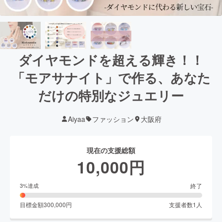
ダイヤモンドを超える輝き！！
「モアサナイト」で作る、あなた
だけの特別なジュエリー
Aiyaa
ファッション
大阪府
現在の支援総額
10,000
円
終了
3
%達成
目標金額
300,000
円
支援者数
1
人