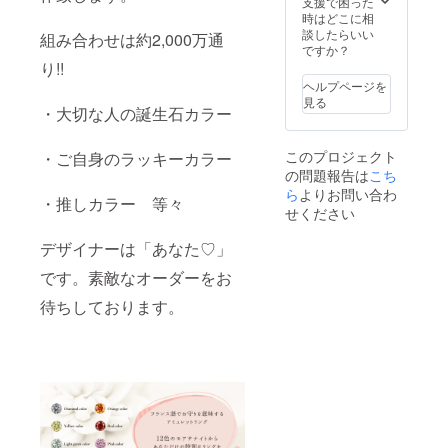
支援で困った
ティ） -
時はどこに相
カット-
談したらいい
組み合わせは約2,000万通
ラウン
ですか？
ドブリ
り!!
リアン
ヘルプページを
トカッ
見る
・大切な人の誕生石カラー
ト
（ハー
ト＆
このプロジェクト
・ご自身のラッキーカラー
キュー
の問題報告は
こち
ピッ
ド） -リ
ら
よりお問い合わ
・推しカラー 等々
ング素
せください
材- シル
バー
デザイナーは「あなた♡」
925（プ
ラチナ
です。素敵なオーダーをお
コー
ティン
待ちしております。
グ3層加
工） ※
納期に
ついて※
9月上旬
を予定
してお
ります
⇒発送