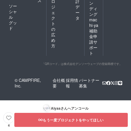
ス
ロ
計
ン
ソー
ジ
デ
ディ
シャ
ェ
ー
ング
ル
ク
タ
mac
グッ
ト
hi-ya
ド
の
補助
広
金申
め
請サ
方
ポー
ト
「QRコード」は株式会社デンソーウェーブの登録商標です。
© CAMPFIRE,
会社概
採用情
パートナー
Inc.
要
報
募集
Aiyaa
さんへアンコール
もう一度プロジェクトをやってほしい
4