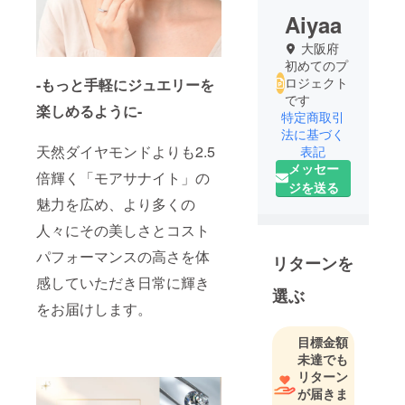
Aiyaa
大阪府
初めてのプ
ロジェクト
-もっと手軽にジュエリーを
です
楽しめるように-
特定商取引
法に基づく
天然ダイヤモンドよりも2.5
表記
メッセー
倍輝く「モアサナイト」の
ジを送る
魅力を広め、より多くの
人々にその美しさとコスト
パフォーマンスの高さを体
リターンを
感していただき日常に輝き
選ぶ
をお届けします。
目標金額
未達でも
リターン
が届きま