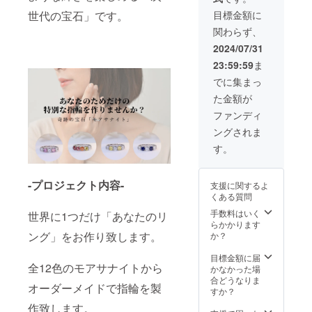
・カ
目標金額に
世代の宝石」です。
ラー展
関わらず、
開：全
12色
2024/07/31
（画像
23:59:59
ま
参照）
⇒デ
でに集まっ
ザイン
た金額が
につい
ては事
ファンディ
前にプ
ングされま
ルダウ
ンから
す。
選択お
願い致
します -
-プロジェクト内容-
支援に関するよ
使用ス
くある質問
トーン-
モアサ
手数料はいく
世界に1つだけ「あなたのリ
ナイト
らかかります
（4mm/
ング」をお作り致します。
か？
石×5
石）計
目標金額に届
全12色のモアサナイトから
1.5ct相
かなかった場
当 -グ
合どうなりま
オーダーメイドで指輪を製
レード-
すか？
VVS1（
作致します。
クラリ