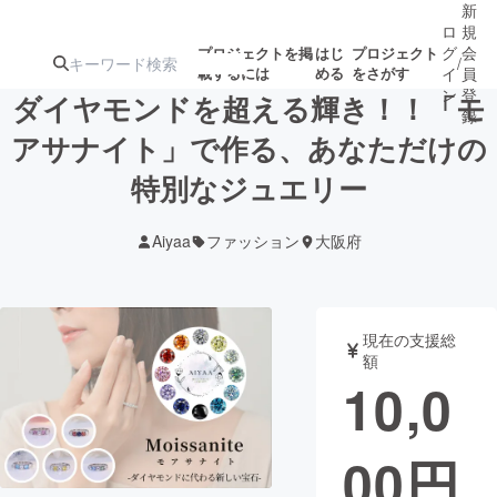
新
ロ
規
グ
会
プロジェクトを掲
はじ
プロジェクト
/
載するには
める
をさがす
イ
員
ン
登
ダイヤモンドを超える輝き！！「モ
録
アサナイト」で作る、あなただけの
特別なジュエリー
人気のプロ
注目のリ
注目の新着プロ
募集終了が近いプ
もうすぐ公開
ジェクト
ターン
ジェクト
ロジェクト
されます
Aiyaa
ファッション
大阪府
アート・写真
音楽
現在の支援総
テクノロジー・ガジェット
ゲーム・サ
額
10,0
映像・映画
書籍・雑誌
00
円
ビジネス・起業
チャレンジ