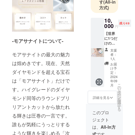
す
(All-in
方式)
10,
残り49
000
円
【世界
に1つだ
-モアサナイトについて-
けのリ
ング】
支援
・サイ
モアサナイトの最大の魅力
者：
ズ展
1人
開：8号
は煌めきです。現在、天然
お届
～19
け予
ダイヤモンドを超える宝石
号
定：
※備考欄
2024
は「モアサナイト」だけで
年09
に必ず
こ
月
号数を
の
す。ハイグレードのダイヤ
リ
記入し
タ
ー
て下さ
ン
モンド同等のラウンドブリ
詳細を見る
を
い（サ
選
択
イズは
リアントカットから放たれ
す
る
日本規
このプロ
る輝きは圧巻の一言です。
格とな
ジェクト
りま
誰もが気軽にうっとりする
す）
は、
All-In方
例）9号
ような輝きを楽しめる「次
式
です。
サイズ