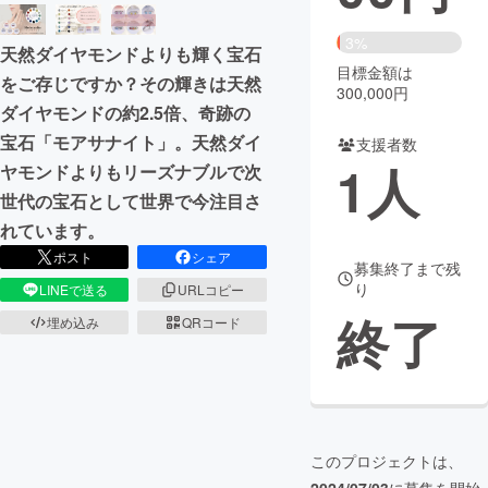
まちづくり・地域活性化
3%
天然ダイヤモンドよりも輝く宝石
目標金額は
をご存じですか？その輝きは天然
300,000円
CAMPFIRE for Social Good
CAMPFIRE Creation
ダイヤモンドの約2.5倍、奇跡の
CAMPFIREふるさと納税
machi-ya
コミュニティ
宝石「モアサナイト」。天然ダイ
支援者数
1
人
ヤモンドよりもリーズナブルで次
世代の宝石として世界で今注目さ
れています。
ポスト
シェア
募集終了まで残
り
LINEで送る
URLコピー
終了
埋め込み
QRコード
このプロジェクトは、