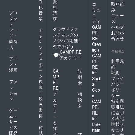
性
資
コ
取り組
化
料
ミュ
み
プロ
音
請
ニ
ニュー
ダク
楽
求
ティ
ス
ト
CAM
ヘルプ
クラウドファ
フー
チ
PFI
お問い
ンディングの
ド・
ャ
RE
合わせ
ノウハウを無
飲食
レ
Crea
料で学ぼう
店
ン
tion
各種規定
CAMPFIRE
ジ
CAM
アカデミー
アニ
ス
利用規
PFI
メ・
ポ
約
RE
漫画
ー
CA
説
細則
for
ツ
MP
明
プライ
Soci
ファ
映
FI
会
バシー
al
ッ
像
RE
・
ポリ
Goo
ショ
・
ア
相
シー
d
ン
映
カ
談
特定商
CAM
画
デ
会
取引法
PFI
ゲー
書
ミ
に基づ
RE
ム・
籍
ー
く表記
for
サー
・
と
情報セ
Ente
ビス
雑
は
キュリ
rtain
開発
誌
ク
サ