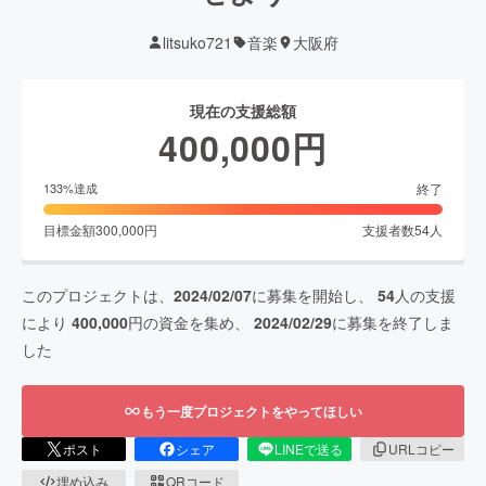
litsuko721
音楽
大阪府
現在の支援総額
400,000
円
終了
133
%達成
目標金額
300,000
円
支援者数
54
人
このプロジェクトは、
2024/02/07
に募集を開始し、
54
人の支援
により
400,000
円の資金を集め、
2024/02/29
に募集を終了しま
した
もう一度プロジェクトをやってほしい
ポスト
シェア
LINEで送る
URLコピー
埋め込み
QRコード