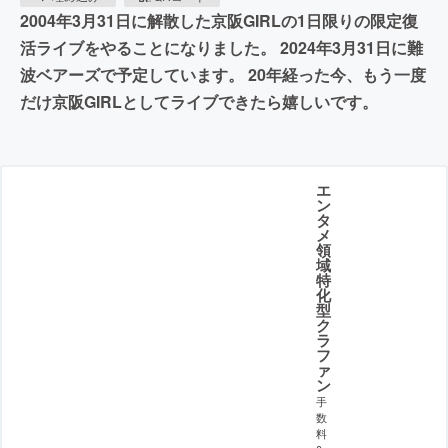
2004年3月31日に解散した京阪GIRLの1日限りの限定復
活ライブをやることになりました。 2024年3月31日に難
波ベアーズで予定しています。 20年経った今、もう一度
だけ京阪GIRLとしてライブできたら嬉しいです。
エ
ン
タ
メ
領
域
特
化
型
ク
ラ
フ
ァ
ン
手
数
料