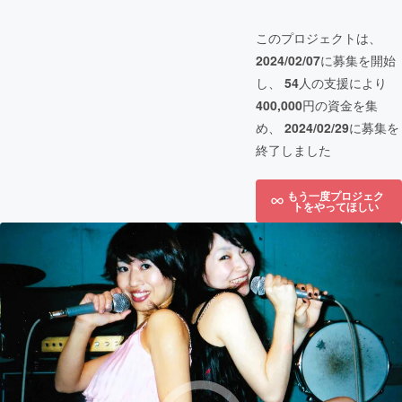
このプロジェクトは、
2024/02/07
に募集を開始
し、
54
人の支援により
400,000
円の資金を集
め、
2024/02/29
に募集を
終了しました
もう一度プロジェク
トをやってほしい