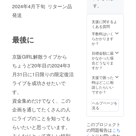
Keihan
郵送 3
GIRLの
ツ！ こ
す。
2024年4月下旬 リターン品
GIRL's
月中旬
ジャ
れを着
show. It
発送）
ケット
発送
れば君
also
ベー
は有カ
もあの
include
支援に関するよ
スボー
リン
娘も
s a few
くある質問
ルTシャ
（B&vo
ロック
demo
ツ（5.6
）のイ
手数料はいく
ボー
songs
最後に
オン
ラスト
らかかります
イ！パ
that the
ス）
でし
か？
ンク
two of
ホワイ
た。 そ
ガー
them
ト×ブ
んな有
目標金額に届
ル！ こ
made
京阪GIRL解散ライブから
ラック
カリン
かなかった場
のTシャ
when
サイ
WORLD
合どうなりま
ツを着
they
ちょうど20年目の2024年3
ズXS～
炸裂の
すか？
て、京
first
XL（寸
レトロ
阪GIRL
月31日に1日限りの限定復活
formed.
法は画
でポッ
支援で困った
最後の
(Look
像を参
プなイ
ライブを成功させたいで
時はどこに相
ライブ
forward
考にし
ラスト
談したらいい
に来て
to
す。
てくだ
デザイ
ですか？
くださ
seeing
さい）
ンパー
い！！
what
資金集めだけでなく、この
七分
カー！
※過去に
you
ヘルプページを
袖 綿
これを
発売し
receive
見る
企画を通してたくさんの人
100%
着れば
た公式
!)
イン
君もあ
goods
Providi
にライブのことを知っても
ク
の娘も
は京阪
ng
このプロジェクト
ジェッ
ロック
らいたいと思っています。
GIRL
method
の問題報告は
こち
トプリ
ボー
ファイ
: We
ント 〇
みんなにとって楽しい特別
ら
よりお問い合わ
イ！パ
ナルツ