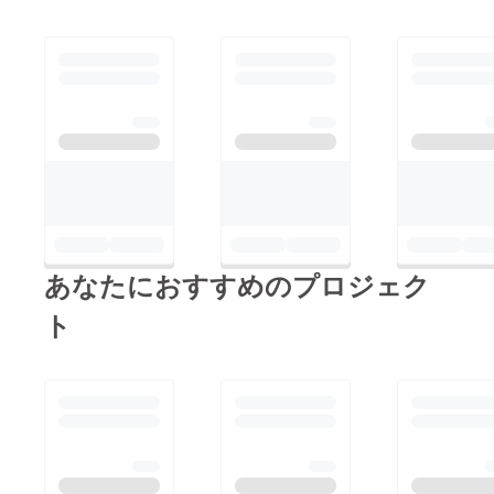
DLプラン や有カリン
自作Zineプラン、
Specicalプラン のリ
ターン準備中となりま
す。4月中旬頃を予定
しておりますが、前後
する可能性がございま
す。発送が終わりまし
たらまたご報告させて
いただきます。もうし
あなたにおすすめのプロジェク
ばらく楽しみにお待ち
ください。有カリン・
ト
マリリン