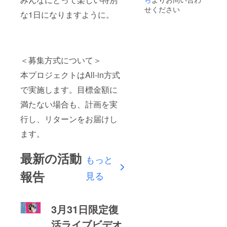
will
当日ラ
ンク
アーのT
せください
send
な1日になりますように。
イブで
ガー
シャツ
you the
やる1曲
ル！ こ
のみ。
URL of
をリク
のパー
（文字
the
エスト
カーを
だ
mp3
できま
着て、
け。）
downlo
す。そ
京阪
※画像は
ad via
＜募集方式について＞
してそ
GIRL最
イメー
email.
の曲の
後のラ
ジで
本プロジェクトはAll-in方式
スタジ
イブに
す。後
オリサ
で実施します。目標金額に
来てく
日SNS
ハーサ
ださ
にてイ
満たない場合も、計画を実
ル動画
い！！
ラスト
をお届
※過去に
デザイ
行し、リターンをお届けし
けしま
発売し
ン発
す。 リ
た公式
表！！
ます。
ハーサ
goods
提供方
ル動画
は京阪
法：郵
はmp4
GIRL
最新の活動
送（発
もっと
形式の
ファイ
送は3月
データ
ナルツ
中旬を
報告
見る
となり
アーのT
予定し
ます。5
シャツ
ていま
分程度
のみ。
す）
の内容
（文字
※This is
3月31日限定復
です。
だ
not
データ
け。）
availabl
活ライブビデオ
ダウン
※画像は
e to