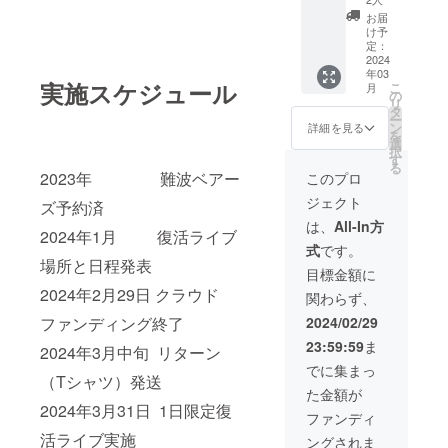
GIRL
プラ
カー(10
〝ジャ
unrelea
お届
ン】 〇
オンス)
ケ買
け予
sed
有カリ
〇グ
定：
い〟し
sound
ンお手
2024
レー 〇
た人は
source]
年03
製
ブラッ
少なく
You can
実施スケジュール
こ
月
Zine（
ク 〇綿
の
ないの
downlo
リ
提供方
100%
タ
では？
ad mp3
ー
法：郵
〇裏パ
ン
京阪
詳細を見る
of the
を
送） 〇
イル生
選
GIRLの
demo
択
未発表
地 〇
す
ジャ
includin
る
曲含む
フード
2023年 難波ベアー
ケット
このプロ
g the
デモ
二重 〇
は有カ
new
ジェクト
（提供
ズ予約済
インク
リン
recordi
方法：
ジェッ
（B&vo
は、
All-In方
ng of
2024年1月 復活ライブ
mp3ダ
トプリ
）のイ
"K・
式
です。
ウンロ
ント 〇
ラスト
E・I・
場所と日程発表
－ド
ポケッ
でし
目標金額に
H・A・
URLの
ト有 京
た。 そ
N
2024年2月29日 クラウド
関わらず、
メール
阪GIRL
んな有
GIRL"
送付）
のCDを
カリン
ファンディング終了
2024/02/29
which
〇有カ
〝ジャ
WORLD
is an
23:59:59
ま
リンデ
2024年3月中旬 リターン
ケ買
炸裂の
unrelea
ザイン
い〟し
レトロ
でに集まっ
sed
（Tシャツ）発送
京阪
た人は
でポッ
song. It
た金額が
GIRLT
少なく
プなイ
was
2024年3月31日 1日限定復
シャツ
ないの
ラスト
ファンディ
familiar
（提供
では？
デザイ
song in
活ライブ実施
ングされま
方法：
京阪
ンTシャ