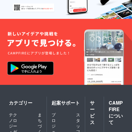
カテゴリー
起案サポート
サ
CAMP
ー
FIRE
テク
ま
プ
ス
ビ
につい
ノロ
ち
ロ
タ
ス
て
ジー
づ
ジ
ッ
・ガ
く
ェ
フ