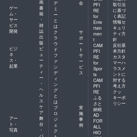
画
デ
会
取引法
PFI
ゲー
書
ミ
に基づ
RE
ム・
籍
ー
く表記
for
サー
・
と
情報セ
Ente
ビス
雑
は
キュリ
rtain
開発
誌
ク
サ
ティ方
men
出
ラ
ポ
針
t
版
ウ
ー
反社基
CAM
ビジ
ビ
ド
ト
本方針
PFI
ネ
ュ
フ
サ
カスタ
RE
ス・
ー
ァ
ー
マーハ
for
起業
テ
ン
ビ
ラスメ
Spor
ィ
デ
ス
ントに
ts
ー
ィ
対する
CAM
・
ン
考え方
PFI
ヘ
グ
クッ
RE
ル
と
キーポ
ふる
ス
は
リシー
さと
ケ
プ
実
納税
ア
ロ
施
AD
アー
舞
ジ
事
FOR
ト・
台
ェ
例
ALL
写真
・
ク
HIO
パ
ト