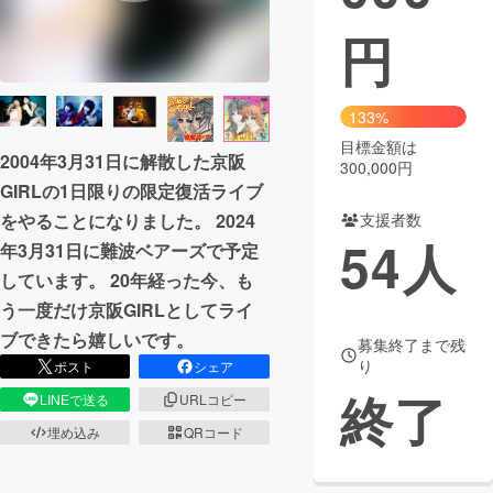
円
まちづくり・地域活性化
CAMPFIRE for Social Good
CAMPFIRE Creation
133%
CAMPFIREふるさと納税
machi-ya
コミュニティ
目標金額は
2004年3月31日に解散した京阪
300,000円
GIRLの1日限りの限定復活ライブ
支援者数
をやることになりました。 2024
54
人
年3月31日に難波ベアーズで予定
しています。 20年経った今、も
う一度だけ京阪GIRLとしてライ
ブできたら嬉しいです。
募集終了まで残
り
ポスト
シェア
終了
LINEで送る
URLコピー
埋め込み
QRコード