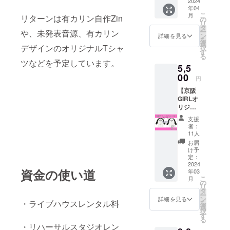
H・A・
2024
送
年04
N
※This is
こ
月
リターンは有カリン自作Zin
GIRL」
not
の
リ
新録含
availabl
タ
ー
や、未発表音源、有カリン
むデモ
e to
ン
詳細を見る
を
音源の
those
選
デザインのオリジナルTシャ
択
mp3が
living
す
る
ダウン
overse
ツなどを予定しています。
5,5
ロード
as.
できま
00
円
す。 京
【京阪
阪GIRL
GIRLオ
のライ
リジナ
ブでは
ルTシャ
お馴染
支援
ツプラ
みの曲
者：
ン】 オ
だけど
11人
リジナ
実はリ
お届
ルTシャ
リース
け予
ツ付き
されて
定：
プラン
2024
いませ
資金の使い道
年03
です。
ん。 他
こ
月
有カリ
にも結
の
リ
ンのデ
成当初
タ
ー
ザイン
の二人
ン
詳細を見る
・ライブハウスレンタル料
を
したオ
で作っ
選
択
リジナ
ていた
す
る
ル限定T
デモ音
・リハーサルスタジオレン
シャツ