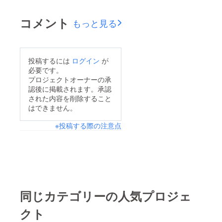
ができました。ご支援
いただいた皆様にここ
コメント
もっと見る
ろより感謝申し上げま
す。京阪GIRLの活動
はこれにて終了となり
投稿するには
ログイン
が
ますが、今後お知らせ
必要です。
することが少しござい
プロジェクトオーナーの承
認後に掲載されます。承認
ますので、SNSなど、
された内容を削除すること
動向をチェックしてい
はできません。
ただけたらと思いま
※投稿する際の注意点
す。またお知らせがあ
れば追ってこちらでも
ご報告させていただき
ます。リターンの発送
状況ですが3月20日T
シャツ発送済3月21日
同じカテゴリーの人気プロジェ
トレーナー発送済現在
クト
京阪GIRL未発表音源