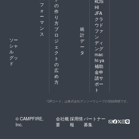
KOS
フ
の
HI
ォ
作
JFA
ー
り
クラ
マ
方
ウド
ン
プ
統
ファ
ス
ロ
計
ン
ソー
ジ
デ
ディ
シャ
ェ
ー
ング
ル
ク
タ
mac
グッ
ト
hi-ya
ド
の
補助
広
金申
め
請サ
方
ポー
ト
「QRコード」は株式会社デンソーウェーブの登録商標です。
© CAMPFIRE,
会社概
採用情
パートナー
Inc.
要
報
募集