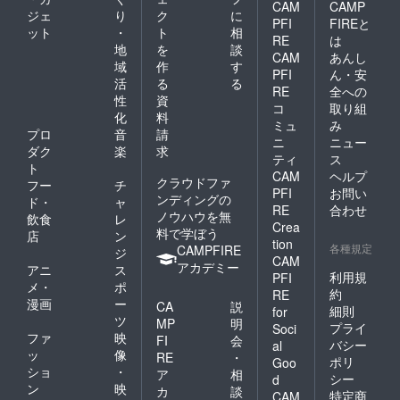
CAM
CAMP
ジェ
り
ク
に
PFI
FIREと
ット
・
ト
相
RE
は
地
を
談
CAM
あんし
域
作
す
PFI
ん・安
活
る
る
RE
全への
性
資
コ
取り組
化
料
ミュ
み
プロ
音
請
ニ
ニュー
ダク
楽
求
ティ
ス
ト
CAM
ヘルプ
クラウドファ
フー
チ
PFI
お問い
ンディングの
ド・
ャ
RE
合わせ
ノウハウを無
飲食
レ
Crea
料で学ぼう
店
ン
tion
各種規定
CAMPFIRE
ジ
CAM
アカデミー
アニ
ス
利用規
PFI
メ・
ポ
約
RE
漫画
ー
CA
説
細則
for
ツ
MP
明
プライ
Soci
ファ
映
FI
会
バシー
al
ッ
像
RE
・
ポリ
Goo
ショ
・
ア
相
シー
d
ン
映
カ
談
特定商
CAM