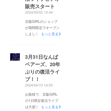
ロード
イメー
those
販売スタート
URLを
ジで
living
メール
す。後
2024/05/02 13:44
overse
送付い
日SNS
as.
たしま
にてイ
京阪GIRLのショップ
す。 リ
ラスト
クエス
が期間限定でオープン
デザイ
ト曲は
ン発
しました。 （5月1日
もっと見る
備考欄
表！！
にお願
提供方
～5月31日まで）3月
いしま
法：郵
31日のライブビデオを
す！京
送（発
阪ＧＩ
送は3月
ダウンロード販売して
ＲＬの
中旬を
3月31日なんば
います。その他グッズ
レパー
予定し
トリー
ベアーズ、20年
ていま
も合わせて販売してお
ならカ
す）
ぶりの復活ライ
バーも
りますので是非ご利用
※This is
可。
not
くださいませ～！
ブ！！
※This is
availabl
not
e to
https://keihangirl.base.
2024/04/10 14:55
availabl
those
shop
e to
living
お陰様で、京阪GIRL
those
overse
living
as.
の1日限定復活ライブ
overse
as.
は大盛況に終えること
もっと見る