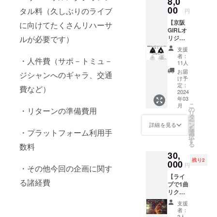
8,0
源など
をお届
00
も数曲
タル料（久しぶりのライブ
円
け！ 〇
含まれ
【京阪
サイズ
に向けてたくさんリハーサ
ます。
GIRLオ
XS~XL
（何が
ルが必要です）
リジナ
（寸法
届くか
ルパー
は画像
はお楽
支援
カープ
を参考
し
者：
・人件費（サポ－トミュ－
ラン】
にして
み！）
11人
有カリ
くださ
提供方
お届
ジシャンへのギャラ、交通
ンデザ
い） 〇
法:mp3
け予
インの
ベース
定：
ダウン
費など）
オリジ
2024
ボールT
ロード
年03
ナル
シャツ
のURL
こ
月
パー
（5.6オ
の
・リターンの準備費用
をメー
リ
カーを
ンス）
タ
ル送付
ー
お届
〇ホワ
ン
いたし
詳細を見る
を
け！ 〇
・プラットフォーム利用手
イト×ブ
選
ます。
択
サイズ
ラック
す
※This
る
数料
XS~XL
〇七分
plan is
30,
（寸法
袖 〇綿
also
残り2
は画像
000
100%
availabl
円
・その他今回の企画に関す
を参考
〇イン
e to
【ライ
にして
ク
those
る諸経費
ブで1曲
くださ
ジェッ
living
リクエ
い） 〇
トプリ
overse
スト可
ス
ント 京
as.
支援
能！
ウェッ
阪GIRL
[Keihan
者：
Special
トパー
のCDを
2人