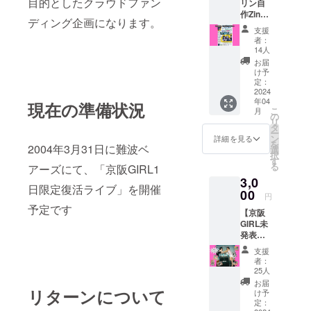
目的としたクラウドファン
リン自
作Zine
ディング企画になります。
プラ
支援
ン】 京
者：
阪GIRL
14人
の有カ
お届
リンが
け予
Zine（
定：
手作り
2024
年04
雑誌）
現在の準備状況
こ
月
を制作
の
リ
してお
タ
ー
届けし
ン
詳細を見る
を
2004年3月31日に難波ベ
ます。
選
択
ここで
す
る
アーズにて、「京阪GIRL1
しか見
3,0
られな
日限定復活ライブ」を開催
い秘蔵
00
円
写真や
予定です
【京阪
情報満
GIRL未
載？ 永
発表音
久保存
源DLプ
版にな
支援
ラン】
ること
者：
未発表
間違い
25人
音源の
なし！
お届
「K・
リターンについて
提供方
け予
E・I・
法：郵
定：