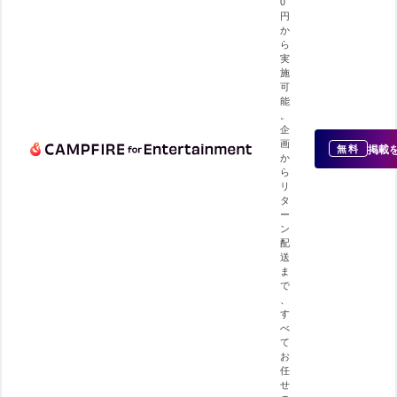
0
円
か
ら
実
施
可
能
。
企
画
掲載
無料
か
ら
リ
タ
ー
ン
配
送
ま
で
、
す
べ
て
お
任
せ