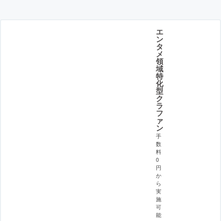
エ
ン
タ
メ
領
域
特
化
型
ク
ラ
フ
ァ
ン
手
数
料
0
円
か
ら
実
施
可
能