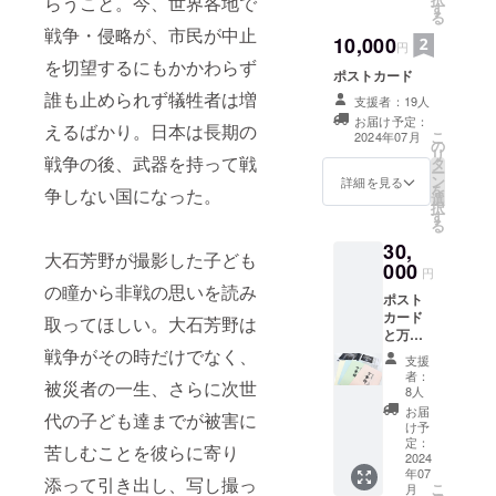
らうこと。今、世界各地で
す
る
戦争・侵略が、市民が中止
10,000
円
を切望するにもかかわらず
ポストカード
誰も止められず犠牲者は増
支援者：19人
お届け予定：
えるばかり。日本は長期の
こ
2024年07月
の
リ
戦争の後、武器を持って戦
タ
ー
ン
詳細を見る
を
争しない国になった。
選
択
す
る
30,
大石芳野が撮影した子ども
000
円
の瞳から非戦の思いを読み
ポスト
カード
取ってほしい。大石芳野は
と万華
鏡（冊
戦争がその時だけでなく、
支援
子）
者：
被災者の一生、さらに次世
8人
お届
代の子ども達までが被害に
け予
定：
苦しむことを彼らに寄り
2024
年07
添って引き出し、写し撮っ
こ
月