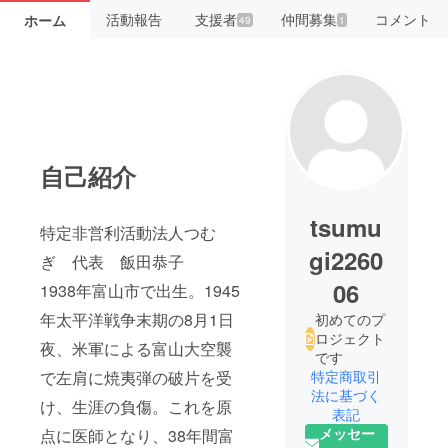
活動報告
支援者
仲間募集
コメント
ホーム
49
1
自己紹介
tsumu
特定非営利活動法人つむ
gi2260
ぎ 代表 飯田恭子
06
1938年富山市で出生。1945
年太平洋戦争末期の8月1日
初めてのプ
ロジェクト
夜、米軍による富山大空襲
です
で左肩に焼夷弾の破片を受
特定商取引
法に基づく
け、生涯の負傷。これを原
表記
メッセー
点に医師となり、38年間富