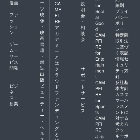
漫画
ー
CA
説
細則
for
ツ
MP
明
プライ
Soci
ファ
映
FI
会
バシー
al
ッ
像
RE
・
ポリ
Goo
ショ
・
ア
相
シー
d
ン
映
カ
談
特定商
CAM
画
デ
会
取引法
PFI
ゲー
書
ミ
に基づ
RE
ム・
籍
ー
く表記
for
サー
・
と
情報セ
Ente
ビス
雑
は
キュリ
rtain
開発
誌
ク
サ
ティ方
men
出
ラ
ポ
針
t
版
ウ
ー
反社基
CAM
ビジ
ビ
ド
ト
本方針
PFI
ネ
ュ
フ
サ
カスタ
RE
ス・
ー
ァ
ー
マーハ
for
起業
テ
ン
ビ
ラスメ
Spor
ィ
デ
ス
ントに
ts
ー
ィ
対する
CAM
・
ン
考え方
PFI
ヘ
グ
クッ
RE
ル
と
キーポ
ふる
ス
は