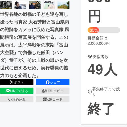
円
まちづくり・地域活性化
世界各地の戦禍の子ども達を写し
撮った写真家 大石芳野と富山県内
CAMPFIRE for Social Good
CAMPFIRE Creation
の戦跡をカメラに収めた写真家 風
35%
CAMPFIREふるさと納税
machi-ya
コミュニティ
間耕司の写真展を開催する。この
目標金額は
2,000,000円
展示は、太平洋戦争の末期「富山
大空襲」で負傷した飯田（ハン
支援者数
ダ）恭子が、その非戦の思いを次
49
人
世代に伝えるため、実行委員の協
力のもと企画した。
ポスト
シェア
募集終了まで残
LINEで送る
URLコピー
り
埋め込み
QRコード
終了