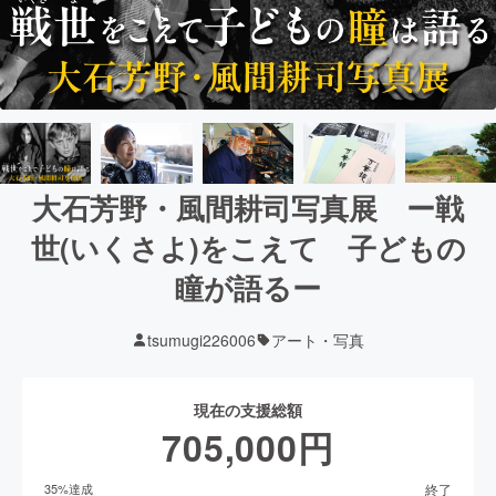
大石芳野・風間耕司写真展 ー戦
世(いくさよ)をこえて 子どもの
瞳が語るー
tsumugi226006
アート・写真
現在の支援総額
705,000
円
終了
35
%達成