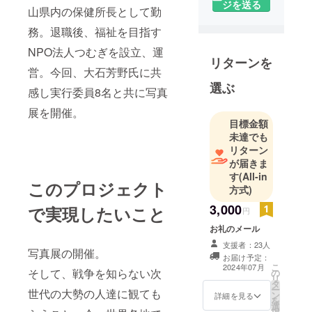
ジを送る
山県内の保健所長として勤
務。退職後、福祉を目指す
NPO法人つむぎを設立、運
リターンを
営。今回、大石芳野氏に共
選ぶ
感し実行委員8名と共に写真
展を開催。
目標金額
未達でも
リターン
が届きま
す
(All-in
このプロジェクト
方式)
3,000
で実現したいこと
円
お礼のメール
支援者：23人
写真展の開催。
お届け予定：
こ
2024年07月
そして、戦争を知らない次
の
リ
タ
ー
世代の大勢の人達に観ても
ン
詳細を見る
を
選
択