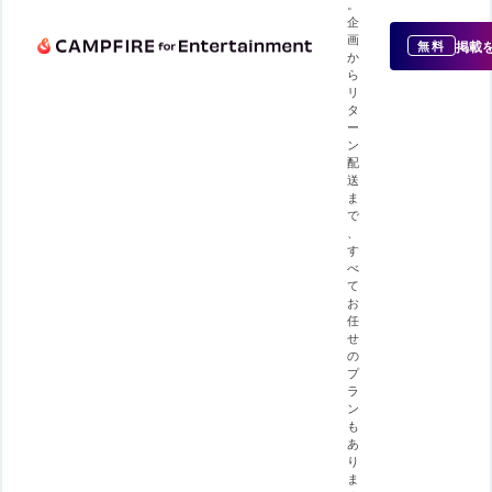
。
企
画
掲載
無料
か
ら
リ
タ
ー
ン
配
送
ま
で
、
す
べ
て
お
任
せ
の
プ
ラ
ン
も
あ
り
ま