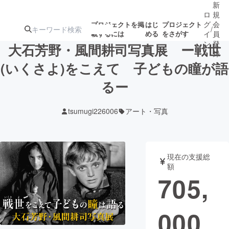
新
ロ
規
グ
会
プロジェクトを掲
はじ
プロジェクト
/
載するには
める
をさがす
イ
員
ン
登
大石芳野・風間耕司写真展 ー戦世
録
(いくさよ)をこえて 子どもの瞳が語
るー
人気のプロ
注目のリ
注目の新着プロ
募集終了が近いプ
もうすぐ公開
ジェクト
ターン
ジェクト
ロジェクト
されます
tsumugi226006
アート・写真
アート・写真
音楽
現在の支援総
テクノロジー・ガジェット
ゲーム・サ
額
705,
映像・映画
書籍・雑誌
000
ビジネス・起業
チャレンジ