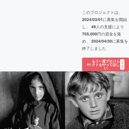
このプロジェクトは、
2024/03/01
に募集を開始
し、
49
人の支援により
705,000
円の資金を集
め、
2024/04/30
に募集を
終了しました
もう一度プロジェ
1
クトをやってほし
1
い