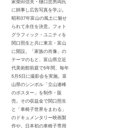
家柴田信夫・樋口忠男両氏
に師事し広告写真を学ぶ。
昭和37年富山の風土に魅せ
られて永住を決意。フォト
グラフィック・ユニティを
関口照生と共に東京・富山
に開設。「家族の肖像」の
テーマのもと、富山県立近
代美術館前庭で5年間、毎年
5月5日に撮影会を実施。富
山県のシンボル「立山連峰
のポスター」を制作・販
売。その収益金で関口照生
と「車椅子世界をまわる」
のドキュメンタリー映画製
作や、日本初の車椅子専用