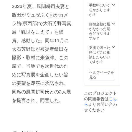
手数料はいく
2023年夏、風間耕司夫妻と
らかかります
飯田がミュゼふくおかカメ
か？
ラ館(県西部)で大石芳野写真
目標金額に届
かなかった場
展「戦世をこえて」を鑑
合どうなりま
すか？
賞、感動した。同年11月に
支援で困った
大石芳野氏が被災者飯田を
時はどこに相
撮影・取材に来魚津。この
談したらいい
ですか？
席で、当地でも次世代のた
ヘルプページを
めに写真展を企画したい旨
見る
の要望を即座に承諾され、
同席の風間耕司氏との2人展
このプロジェクト
の問題報告は
こち
を提言され、同意した。
ら
よりお問い合わ
せください