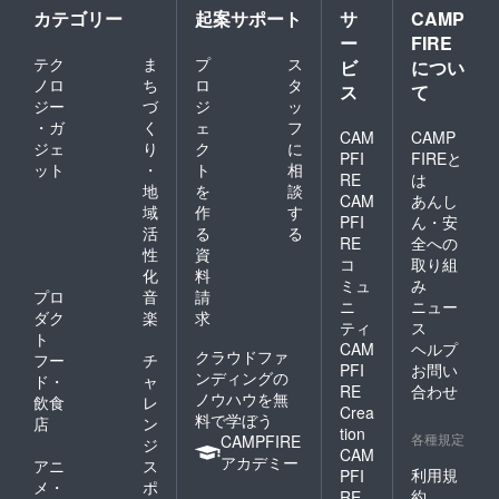
カテゴリー
起案サポート
サ
CAMP
ー
FIRE
テク
ま
プ
ス
ビ
につい
ノロ
ち
ロ
タ
ス
て
ジー
づ
ジ
ッ
・ガ
く
ェ
フ
CAM
CAMP
ジェ
り
ク
に
PFI
FIREと
ット
・
ト
相
RE
は
地
を
談
CAM
あんし
域
作
す
PFI
ん・安
活
る
る
RE
全への
性
資
コ
取り組
化
料
ミュ
み
プロ
音
請
ニ
ニュー
ダク
楽
求
ティ
ス
ト
CAM
ヘルプ
クラウドファ
フー
チ
PFI
お問い
ンディングの
ド・
ャ
RE
合わせ
ノウハウを無
飲食
レ
Crea
料で学ぼう
店
ン
tion
各種規定
CAMPFIRE
ジ
CAM
アカデミー
アニ
ス
利用規
PFI
メ・
ポ
約
RE