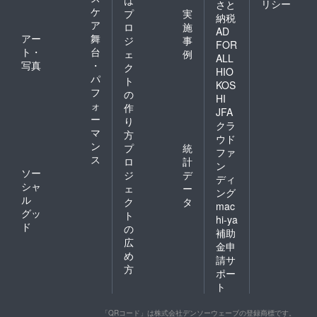
リシー
さと
ケ
プ
実
納税
ア
ロ
施
AD
アー
舞
ジ
事
FOR
ト・
台
ェ
例
ALL
写真
・
ク
HIO
パ
ト
KOS
フ
の
HI
ォ
作
JFA
ー
り
クラ
マ
方
ウド
ン
プ
統
ファ
ス
ロ
計
ン
ソー
ジ
デ
ディ
シャ
ェ
ー
ング
ル
ク
タ
mac
グッ
ト
hi-ya
ド
の
補助
広
金申
め
請サ
方
ポー
ト
「QRコード」は株式会社デンソーウェーブの登録商標です。