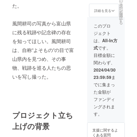
の
リ
た。
タ
ー
ン
詳細を見る
を
選
択
す
る
風間耕司の写真から富山県
このプロ
に残る戦跡や記念碑の存在
ジェクト
は、
All-In方
を知ってほしい。風間耕司
式
です。
は、自称”よそもの”の目で富
目標金額に
山県内を見つめ、その事
関わらず、
物、戦跡を巡る人たちの思
2024/04/30
いを写し撮った。
23:59:59
ま
でに集まっ
た金額が
ファンディ
ングされま
プロジェクト立ち
す。
上げの背景
支援に関するよ
くある質問