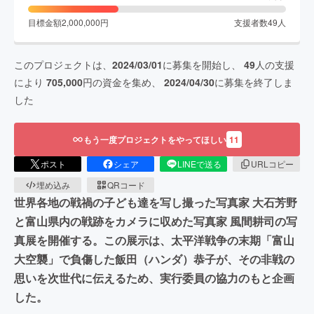
目標金額
2,000,000
円
支援者数
49
人
このプロジェクトは、
2024/03/01
に募集を開始し、
49
人の支援
により
705,000
円の資金を集め、
2024/04/30
に募集を終了しま
した
もう一度プロジェクトをやってほしい
11
ポスト
シェア
LINEで送る
URLコピー
埋め込み
QRコード
世界各地の戦禍の子ども達を写し撮った写真家 大石芳野
と富山県内の戦跡をカメラに収めた写真家 風間耕司の写
真展を開催する。この展示は、太平洋戦争の末期「富山
大空襲」で負傷した飯田（ハンダ）恭子が、その非戦の
思いを次世代に伝えるため、実行委員の協力のもと企画
した。