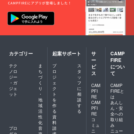
カテゴリー
起案サポート
サ
CAMP
ー
FIRE
テク
ま
プ
ス
ビ
につい
ノロ
ち
ロ
タ
ス
て
ジー
づ
ジ
ッ
・ガ
く
ェ
フ
CAM
CAMP
ジェ
り
ク
に
PFI
FIREと
ット
・
ト
相
RE
は
地
を
談
CAM
あんし
域
作
す
PFI
ん・安
活
る
る
RE
全への
性
資
コ
取り組
化
料
ミュ
み
プロ
音
請
ニ
ニュー
ダク
楽
求