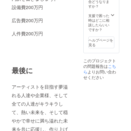
合どうなりま
すか？
設備費200万円
支援で困った
広告費200万円
時はどこに相
談したらいい
ですか？
人件費200万円
ヘルプページを
見る
このプロジェクト
の問題報告は
こち
最後に
ら
よりお問い合わ
せください
アーティストを目指す夢溢
れる人達や企業様、そして
全ての人達がキラキラし
て、熱い未来を、そして穏
やかで幸せに満ち溢れた未
来を共に応援し、作り上げ