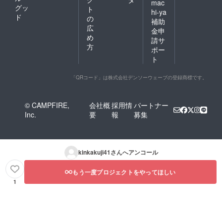
mac
グッ
ト
hi-ya
ド
の
補助
広
金申
め
請サ
方
ポー
ト
「QRコード」は株式会社デンソーウェーブの登録商標です。
© CAMPFIRE,
会社概
採用情
パートナー
Inc.
要
報
募集
kinkakuji41
さんへアンコール
もう一度プロジェクトをやってほしい
1