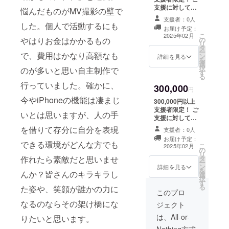
可能です。 (ご希
り交通費、宿泊
支援に対して、
悩んだものがMV撮影の壁で
望の方のみ。) ※
費など別途必要
お礼メッセージ
愛知県内であれ
支援者：0人
になります。 ※
の送付と、弊社
した。個人で活動するにも
ば交通費は掛か
お届け予定：
スタジオや撮影
の開業動画
こ
りません。 その
2025年02月
やはりお金はかかるもの
の
許可が必要な場
YouTube映像末
リ
他都道府県は距
タ
所はNGとさせて
尾への氏名（or
ー
離により交通
で、費用はかなり高額なも
ン
いただきます。
企業名等）を掲
詳細を見る
を
費、宿泊費など
選
有効期間は5ヶ月
載させていただ
択
別途必要になり
のが多いと思い自主制作で
す
以内とさせてい
きます。 更に、
る
ます。 ※撮影時
ただきます。 (ス
スナップ写真撮
行っていました。確かに、
間は、最大6時間
300,000
ナップ写真ご希
影5枚、動画撮影
円
までの固定でお
望の方のみ。)
2回、編集 2回ま
今やiPhoneの機能は凄まじ
願い致します。
300,000円以上
で 特別にご依頼
※スタジオや撮影
支援者限定！ ご
いとは思いますが、人の手
可能です。 (ご希
許可が必要な場
支援に対して、
望の方のみ。) ※
所はNGとさせて
お礼メッセージ
を借りて存分に自分を表現
愛知県内であれ
支援者：0人
いただきます。
の送付と、弊社
ば交通費は掛か
お届け予定：
有効期間は10ヶ
の開業動画
できる環境がどんな方でも
こ
りません。 その
2025年02月
の
月以内とさせて
YouTube映像末
リ
他都道府県は距
作れたら素敵だと思いませ
タ
いただきます。
尾への氏名（or
ー
離により交通
ン
(スナップ写真、
企業名等）を掲
詳細を見る
を
費、宿泊費など
んか？皆さんのキラキラし
選
動画撮影ご希望
載させていただ
択
別途必要になり
す
の方のみ。)
きます。 更に、
る
ます。 ※撮影時
た姿や、笑顔が誰かの力に
スナップ写真撮
このプロ
間は、最大8時間
影5枚、動画撮影
なるのならその架け橋にな
までの固定でお
ジェクト
3回、編集 3回ま
願い致します。
で 特別にご依頼
は、All-or-
りたいと思います。
※スタジオや撮影
可能です。 (ご希
許可が必要な場