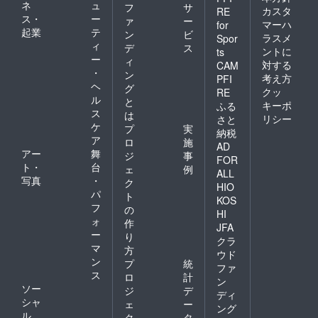
ネ
ュ
フ
サ
カスタ
RE
ス・
ー
ァ
ー
マーハ
for
起業
テ
ン
ビ
ラスメ
Spor
ィ
デ
ス
ントに
ts
ー
ィ
対する
CAM
・
ン
考え方
PFI
ヘ
グ
クッ
RE
ル
と
キーポ
ふる
ス
は
リシー
さと
ケ
プ
実
納税
ア
ロ
施
AD
アー
舞
ジ
事
FOR
ト・
台
ェ
例
ALL
写真
・
ク
HIO
パ
ト
KOS
フ
の
HI
ォ
作
JFA
ー
り
クラ
マ
方
ウド
ン
プ
統
ファ
ス
ロ
計
ン
ソー
ジ
デ
ディ
シャ
ェ
ー
ング
ル
ク
タ