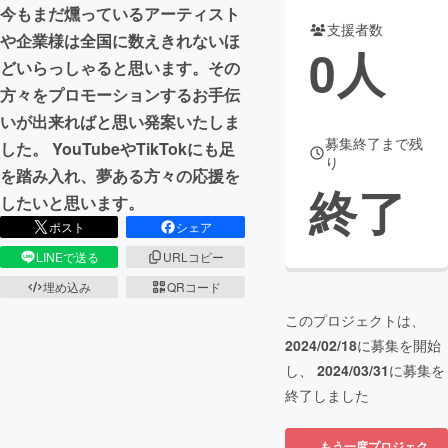
今もまだ燻っているアーティスト
支援者数
まちづくり・地域活性化
や企業様は全国に数えきれないほ
0
人
どいらっしゃると思います。その
方々をプロモーションするお手伝
CAMPFIRE for Social Good
CAMPFIRE Creation
いが出来ればと思い発案いたしま
CAMPFIREふるさと納税
machi-ya
コミュニティ
募集終了まで残
した。 YouTubeやTikTokにも足
り
を踏み入れ、夢ある方々の応援を
終了
したいと思います。
ポスト
シェア
LINEで送る
URLコピー
埋め込み
QRコード
このプロジェクトは、
2024/02/18
に募集を開始
し、
2024/03/31
に募集を
終了しました
もう一度プロジェク