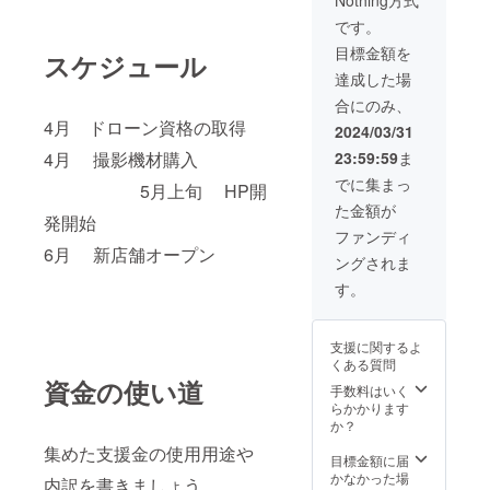
Nothing方式
望の方のみ。) ※
所はNGとさせて
愛知県内であれ
です。
いただきます。
ば交通費は掛か
有効期間は10ヶ
目標金額を
スケジュール
りません。 その
月以内とさせて
他都道府県は距
達成した場
いただきます。
離により交通
(スナップ写真、
合にのみ、
費、宿泊費など
動画撮影ご希望
4月 ドローン資格の取得
別途必要になり
2024/03/31
の方のみ。)
ます。 ※撮影時
4月 撮影機材購入
23:59:59
ま
間は、最大8時間
までの固定でお
でに集まっ
5月上旬 HP開
願い致します。
た金額が
※スタジオや撮影
発開始
許可が必要な場
ファンディ
6月 新店舗オープン
所はNGとさせて
ングされま
いただきます。
有効期間は10ヶ
す。
月以内とさせて
いただきます。
(スナップ写真、
支援に関するよ
動画撮影ご希望
くある質問
の方のみ。)
資金の使い道
手数料はいく
らかかります
か？
集めた支援金の使用用途や
目標金額に届
かなかった場
内訳を書きましょう。