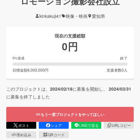
ロモーション撮影会社設立
kinkakuji41
映像・映画
愛知県
現在の支援総額
0
円
終了
0
%達成
目標金額
6,000,000
円
支援者数
0
人
このプロジェクトは、
2024/02/18
に募集を開始し、
2024/03/31
に募集を終了しました
もう一度プロジェクトをやってほしい
ポスト
シェア
LINEで送る
URLコピー
埋め込み
QRコード