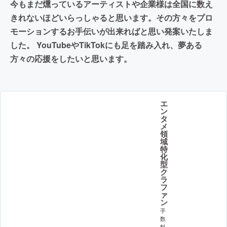
今もまだ燻っているアーティストや企業様は全国に数え
きれないほどいらっしゃると思います。その方々をプロ
モーションするお手伝いが出来ればと思い発案いたしま
した。 YouTubeやTikTokにも足を踏み入れ、夢ある
方々の応援をしたいと思います。
エ
ン
タ
メ
領
域
特
化
型
ク
ラ
フ
ァ
ン
手
数
料