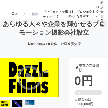
新
ロ
規
グ
会
プロジェクトを掲
はじ
プロジェクト
/
載するには
める
をさがす
イ
員
ン
登
あらゆる人々や企業を輝かせるプロ
録
モーション撮影会社設立
人気のプロ
注目のリ
注目の新着プロ
募集終了が近いプ
もうすぐ公開
kinkakuji41
映像・映画
愛知県
ジェクト
ターン
ジェクト
ロジェクト
されます
アート・写真
音楽
現在の支援総
額
0
円
テクノロジー・ガジェット
ゲーム・サ
映像・映画
書籍・雑誌
0%
目標金額は
6,000,000円
ビジネス・起業
チャレンジ