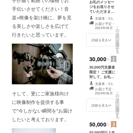
手が届く範囲での価格でお
お礼のメッセー
ジをお送りさせ
手伝いさせてください！音
ていただきま
す。
楽×映像を架け橋に、夢を見
支援者：0人
お届け予定：
る美しさや楽しさを広げて
こ
2024年06月
の
リ
行きたいと思っています。
タ
ー
ン
詳細を見る
を
選
択
す
る
30,000
円
30,000円支援者
限定！ ご支援に
対して、お礼
メッセージの送
支援者：0人
付と、弊社の開
お届け予定：
業動画YouTube
そして、更にご家族様向け
こ
2024年06月
の
映像末尾への氏
リ
タ
名（or企業名
に映像制作を提供する事
ー
ン
等）を掲載させ
詳細を見る
を
選
で"今しかない瞬間を"お届け
ていただきま
択
す
す。 ※掲載期間
る
したいと考えております。
は1年間で文字の
50,000
み支援様一覧と
円
しての掲載とな
50,000円以上支