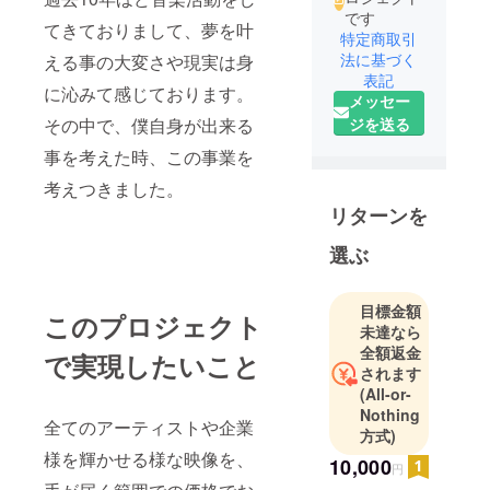
です
てきておりまして、夢を叶
特定商取引
法に基づく
える事の大変さや現実は身
表記
に沁みて感じております。
メッセー
その中で、僕自身が
出来る
ジを送る
事を考えた時、この事業を
考
えつきました。
リターンを
選ぶ
目標金額
このプロジェクト
未達なら
全額返金
で実現したいこと
されます
(All-or-
Nothing
全てのアーティストや企業
方式)
様を輝かせる様な映像を、
10,000
円