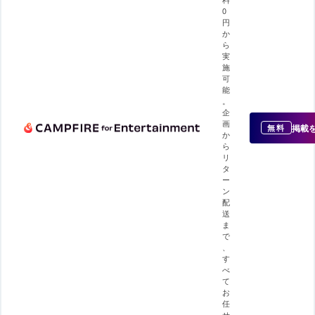
0
円
か
ら
実
施
可
能
。
企
画
掲載
無料
か
ら
リ
タ
ー
ン
配
送
ま
で
、
す
べ
て
お
任
せ