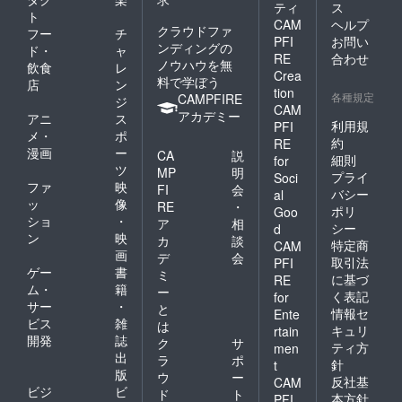
ティ
ス
ト
CAM
ヘルプ
クラウドファ
フー
チ
PFI
お問い
ンディングの
ド・
ャ
RE
合わせ
ノウハウを無
飲食
レ
Crea
料で学ぼう
店
ン
tion
各種規定
CAMPFIRE
ジ
CAM
アカデミー
アニ
ス
利用規
PFI
メ・
ポ
約
RE
漫画
ー
CA
説
細則
for
ツ
MP
明
プライ
Soci
ファ
映
FI
会
バシー
al
ッ
像
RE
・
ポリ
Goo
ショ
・
ア
相
シー
d
ン
映
カ
談
特定商
CAM
画
デ
会
取引法
PFI
ゲー
書
ミ
に基づ
RE
ム・
籍
ー
く表記
for
サー
・
と
情報セ
Ente
ビス
雑
は
キュリ
rtain
開発
誌
ク
サ
ティ方
men
出
ラ
ポ
針
t
版
ウ
ー
反社基
CAM
ビジ
ビ
ド
ト
本方針
PFI