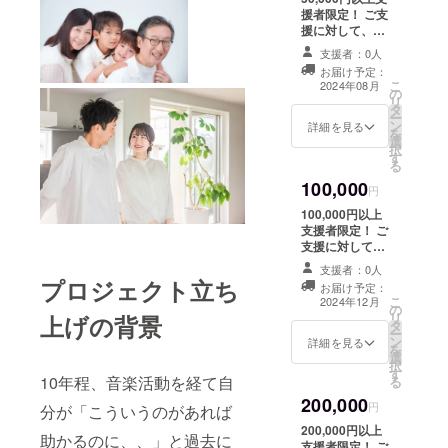
ります。 ※支援
援者限定！ ご支
時、必ず備考欄
援に対して、お
に掲載を希望さ
礼メッセージの
れるお名前をご
支援者：0人
送付と、弊社の
記入ください。
お届け予定：
開業動画
こ
2024年08月
の
YouTube映像末
リ
タ
尾への氏名（or
ー
ン
企業名等）を掲
詳細を見る
を
選
載させていただ
択
す
きます。 ※掲載
る
期間は1年間で文
100,000
字のみ支援様一
円
覧としての掲載
100,000円以上
となります。 ※
支援者限定！ ご
支援時、必ず備
支援に対して、
考欄に掲載を希
お礼メッセージ
望されるお名前
支援者：0人
の送付と、弊社
プロジェクト立ち
をご記入くださ
お届け予定：
の開業動画
こ
い。 更に、ス
2024年12月
の
YouTube映像末
リ
上げの背景
ナップ写真撮影5
タ
尾への氏名（or
ー
枚まで特別にご
ン
企業名等）を掲
詳細を見る
を
依頼可能です。
選
載させていただ
択
(ご希望の方の
す
きます。 更に、
10年程、音楽活動を経て自
る
み。) ※愛知県内
スナップ写真撮
であれば交通費
200,000
影5枚、動画撮影
円
分が「こういうのがあれば
は掛かりませ
1回、編集 1回ま
ん。 その他都道
200,000円以上
助かるのに、、」と過去に
で 特別にご依頼
府県は距離によ
支援者限定！ ご