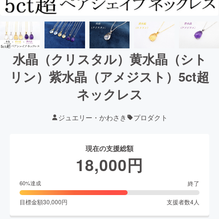
水晶（クリスタル）黄水晶（シト
リン）紫水晶（アメジスト）5ct超
ネックレス
ジュエリー・かわさき
プロダクト
現在の支援総額
18,000
円
終了
60
%達成
目標金額
30,000
円
支援者数
4
人