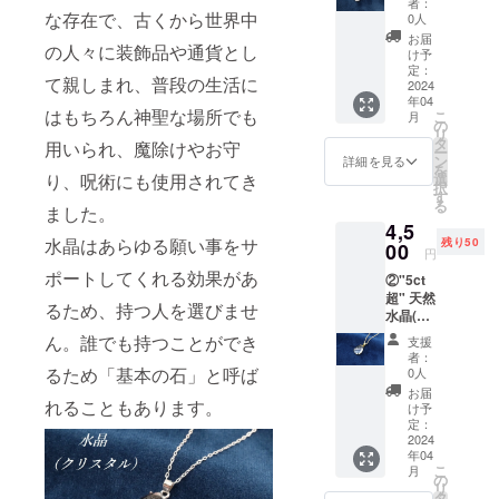
者：
バー
な存在で、古くから世界中
0人
ネック
お届
の人々に装飾品や通貨とし
レス
け予
【限定
定：
て親しまれ、普段の生活に
50個】
2024
年04
■価格：
はもちろん神聖な場所でも
こ
月
4,500円
の
リ
■素材：
タ
用いられ、魔除けやお守
ー
天然水
ン
詳細を見る
を
晶、
選
り、呪術にも使用されてき
択
Silver9
す
る
25
ました。
4,5
■Main
水晶はあらゆる願い事をサ
残り50
Stone
00
円
クリス
ポートしてくれる効果があ
②"5ct
タルの
超" 天然
大き
るため、持つ人を選びませ
水晶(ク
さ：縦
リスタ
約
ん。誰でも持つことができ
支援
ル) シル
14mm×
者：
バー
横約
るため「基本の石」と呼ば
0人
(18KGP
10mm
お届
)ネック
れることもあります。
■ネック
け予
レス
レス内
定：
【限定
2024
周：
年04
50個】
40cm ※
こ
月
■価格：
オリジ
の
リ
4,500円
ナル
タ