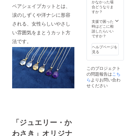
真はサ
れる内
かなかった場
ペアシェイプカットとは、
ンプル
包物な
合どうなりま
写真に
どが
すか？
涙のしずくや洋ナシに形容
なりま
入って
すの
いる場
支援で困った
される、女性らしいやさし
で、
合もご
時はどこに相
形・色
ざいま
談したらいい
い雰囲気をまとうカット方
合いな
す。
ですか？
ど若干
法です。
の違い
ヘルプページを
はござ
見る
いま
す。 ※
天然石
このプロジェクト
となり
の問題報告は
こち
ますの
で、わ
ら
よりお問い合わ
ずかに
せください
インク
ルー
ジョン
と呼ば
れる内
包物な
どが
「ジュエリー・か
入って
いる場
わさき」オリジナ
合もご