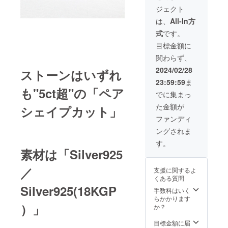
Silver9
代・税
天然石
ジェクト
25(18K
込みの
となり
GP)
価格と
ますの
は、
All-In方
■Main
なりま
で、わ
式
です。
Stone
す。 ※
ずかに
アメジ
掲載写
インク
目標金額に
ストの
真はサ
ルー
関わらず、
大き
ンプル
ジョン
さ：縦
写真に
と呼ば
2024/02/28
ストーンはいずれ
約
なりま
れる内
23:59:59
ま
14mm×
すの
包物な
も"5ct超"の「ペア
横約
で、
どが
でに集まっ
10mm
形・色
入って
た金額が
■ネック
シェイプカット」
合いな
いる場
レス内
ど若干
合もご
ファンディ
周：
の違い
ざいま
ングされま
40cm ※
はござ
す。
オリジ
いま
す。
ナル
す。 ※
素材は「Silver925
ボック
天然石
ス代・
となり
／
支援に関するよ
送料
ますの
くある質問
代・税
で、わ
Silver925(18KGP
込みの
ずかに
手数料はいく
価格と
インク
らかかります
なりま
）」
ルー
か？
す。 ※
ジョン
掲載写
と呼ば
目標金額に届