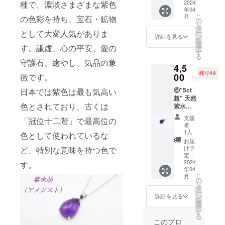
50個】
2024
種で、濃淡さまざまな紫色
■ネック
合いな
入って
年04
■価格：
レス内
ど若干
いる場
こ
月
の色彩を持ち、宝石・鉱物
4,500円
周：
の
の違い
合もご
リ
■素材：
40cm ※
タ
はござ
ざいま
ー
として大変人気がありま
天然ア
オリジ
ン
いま
詳細を見る
す。
を
メジス
ナル
選
す。 ※
す。謙虚、心の平安、愛の
択
ト、
ボック
す
天然石
る
Silver9
ス代・
となり
守護石、癒やし、気品の象
4,5
25
送料
ますの
残り49
■Main
00
代・税
徴です。
で、わ
円
Stone
込みの
ずかに
⑥"5ct
日本では紫色は最も気高い
アメジ
価格と
インク
超" 天然
ストの
なりま
ルー
色とされており、古くは
紫水晶
大き
す。 ※
ジョン
(アメジ
さ：縦
掲載写
と呼ば
支援
「冠位十二階」で最高位の
スト) シ
約
真はサ
れる内
者：
ルバー
14mm×
ンプル
1人
包物な
色として使われているな
(18KGP
横約
写真に
どが
お届
)ネック
10mm
なりま
け予
ど、特別な意味を持つ色で
入って
レス
■ネック
定：
すの
いる場
【限定
2024
レス内
す。
で、
合もご
年04
50個】
周：
形・色
ざいま
こ
月
■価格：
40cm ※
の
合いな
す。
リ
4,500円
オリジ
タ
ど若干
ー
■素材：
ナル
ン
の違い
詳細を見る
を
天然ア
ボック
選
はござ
択
メジス
ス代・
す
いま
る
ト、
送料
す。 ※
このプロ