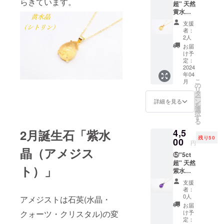
らきています。
超" 天然
ンの大
なりま
ルー
黄水晶
きさ：
す。 ※
ジョン
(シトリ
縦約
掲載写
と呼ば
支援
ン) シル
14mm×
真はサ
れる内
者：
バー
横約
ンプル
2人
包物な
(18KGP
10mm
写真に
どが
お届
)ネック
■ネック
なりま
け予
入って
レス
レス内
定：
すの
いる場
【限定
2024
周：
で、
合もご
年04
50個】
40cm ※
形・色
ざいま
こ
月
■価格：
オリジ
の
合いな
す。
リ
4,500円
ナル
タ
ど若干
ー
■素材：
ボック
ン
の違い
詳細を見る
を
天然シ
ス代・
選
はござ
択
トリ
送料
す
いま
る
ン、
代・税
す。 ※
4,5
2月誕生石「紫水
Silver9
込みの
天然石
残り50
25(18K
00
価格と
となり
円
GP)
なりま
晶（アメジス
ますの
⑤"5ct
■Main
す。 ※
で、わ
超" 天然
Stone
掲載写
ずかに
ト）」
紫水晶
シトリ
真はサ
インク
(アメジ
ンの大
ンプル
ルー
支援
スト) シ
きさ：
写真に
ジョン
者：
ルバー
縦約
なりま
0人
と呼ば
アメジストは石英(水晶・
ネック
14mm×
すの
れる内
お届
レス
横約
で、
け予
クォーツ・クリスタル)の変
包物な
【限定
10mm
定：
形・色
どが