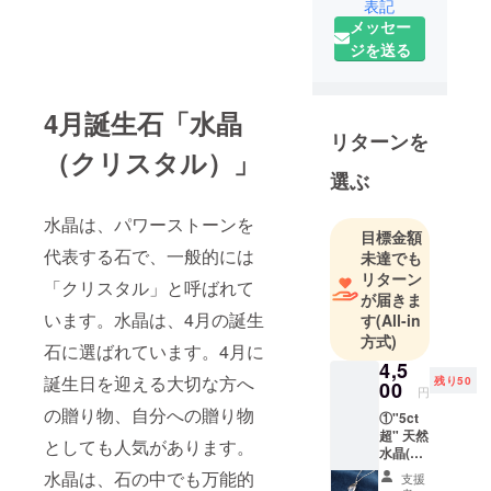
表記
表の川崎と
メッセー
申します。
ジを送る
現地の市場
で直接買い
付けするな
4月誕生石「水晶
ど、世界中
リターンを
（クリスタル）」
から数多く
選ぶ
の宝石収集
を行ってお
水晶は、パワーストーンを
ります。
目標金額
代表する石で、一般的には
未達でも
リターン
「クリスタル」と呼ばれて
が届きま
います。水晶は、4月の誕生
す
(All-in
方式)
石に選ばれています。4月に
4,5
誕生日を迎える大切な方へ
残り50
00
円
の贈り物、自分への贈り物
①"5ct
超" 天然
としても人気があります。
水晶(ク
リスタ
水晶は、石の中でも万能的
支援
ル) シル