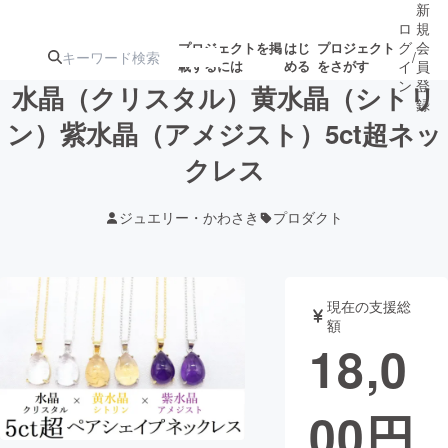
新
ロ
規
グ
会
プロジェクトを掲
はじ
プロジェクト
/
載するには
める
をさがす
イ
員
ン
登
水晶（クリスタル）黄水晶（シトリ
録
ン）紫水晶（アメジスト）5ct超ネッ
クレス
人気のプロ
注目のリ
注目の新着プロ
募集終了が近いプ
もうすぐ公開
ジェクト
ターン
ジェクト
ロジェクト
されます
ジュエリー・かわさき
プロダクト
アート・写真
音楽
現在の支援総
テクノロジー・ガジェット
ゲーム・サ
額
18,0
映像・映画
書籍・雑誌
00
円
ビジネス・起業
チャレンジ