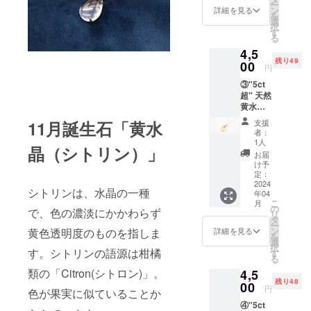
ー
■素材：
ボック
ン
詳細を見る
を
天然水
ス代・
選
択
晶、
送料
す
る
Silver9
代・税
4,5
25(18K
込みの
残り49
GP)
00
価格と
円
■Main
なりま
③"5ct
Stone
す。 ※
超" 天然
クリス
掲載写
黄水晶
タルの
真はサ
(シトリ
大き
ンプル
支援
11月誕生石「黄水
ン) シル
さ：縦
写真に
者：
バー
約
なりま
1人
晶（シトリン）」
ネック
14mm×
すの
お届
レス
横約
で、
け予
【限定
10mm
定：
形・色
50個】
2024
■ネック
合いな
シトリンは、水晶の一種
年04
■価格：
レス内
ど若干
こ
月
4,500円
周：
の
の違い
で、色の濃淡にかかわらず
リ
■素材：
40cm ※
タ
はござ
ー
天然シ
オリジ
ン
いま
黄色透明度のものを指しま
詳細を見る
を
トリ
ナル
選
す。 ※
択
ン、
す。シトリンの語源は柑橘
ボック
す
天然石
る
Silver9
ス代・
となり
類の「Citron(シトロン)」。
4,5
25
送料
ますの
残り48
■Main
00
代・税
で、わ
円
色が果実に似ていることか
Stone
込みの
ずかに
④"5ct
シトリ
価格と
インク