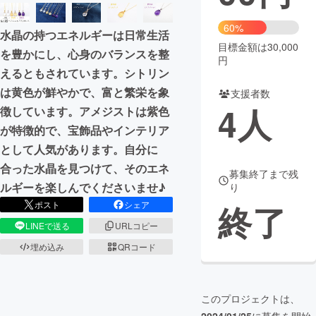
まちづくり・地域活性化
60%
水晶の持つエネルギーは日常生活
目標金額は30,000
を豊かにし、心身のバランスを整
円
CAMPFIRE for Social Good
CAMPFIRE Creation
えるともされています。シトリン
CAMPFIREふるさと納税
machi-ya
コミュニティ
は黄色が鮮やかで、富と繁栄を象
支援者数
4
人
徴しています。アメジストは紫色
が特徴的で、宝飾品やインテリア
として人気があります。自分に
合った水晶を見つけて、そのエネ
募集終了まで残
ルギーを楽しんでくださいませ♪
り
終了
ポスト
シェア
LINEで送る
URLコピー
埋め込み
QRコード
このプロジェクトは、