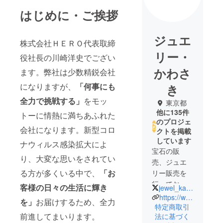
はじめに・ご挨拶
ジュエ
株式会社ＨＥＲＯ代表取締
リー・
役社長の川崎洋史でござい
かわさ
ます。弊社は少数精鋭会社
になりますが、
「何事にも
き
全力で挑戦する」
をモッ
東京都
他に135件
トーに情熱に満ちあふれた
のプロジェ
会社になります。新型コロ
クトを掲載
しています
ナウィルス感染拡大によ
宝石の販
り、大変な思いをされてい
売、ジュエ
る方が多くいる中で、
「お
リー販売を
行っており
客様の日々の生活に輝き
jewel_kawasaki
ます「ジュ
https://www.jewelrykawasaki.com/
を」
お届けするため、全力
エリー・か
特定商取引
前進してまいります。
法に基づく
わさき」代