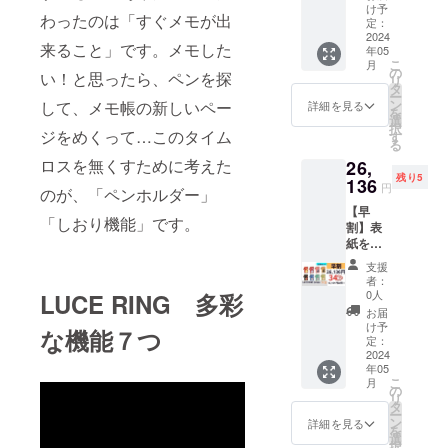
dress」
ティッ
け予
わったのは「すぐメモが出
5冊セッ
ク、予
定：
ト 付属
2024
備リン
来ること」です。メモした
年05
品(1冊
グ、予
こ
月
につ
備しお
の
い！と思ったら、ペンを探
リ
き)：交
り （一
タ
ー
換リ
般販売
ン
して、メモ帳の新しいペー
詳細を見る
を
フィル
価格
選
択
(50
ジをめくって…このタイム
23,100
す
る
枚)、ス
円より
ロスを無くすために考えた
26,
ティッ
7,623円
残り5
ク、予
136
お得）
円
のが、「ペンホルダー」
備リン
【早
グ、予
「しおり機能」です。
割】表
備しお
紙を着
り、和
せ替え
柄厚紙1
支援
出来る
枚(柄は
者：
「LUCE
ランダ
0人
LUCE RING 多彩
RING
ム)、白
お届
dress」
厚紙2枚
け予
な機能７つ
全色
（一般
定：
セット
2024
販売価
年05
レッ
格
こ
月
ド、ブ
24,750
の
リ
ルー、
円より
タ
ー
キャメ
7,672円
ン
詳細を見る
を
ル、サ
お得）
選
択