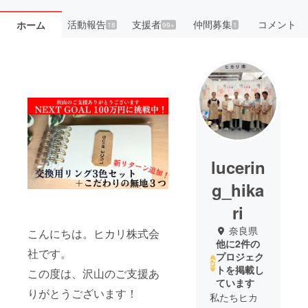
活動報告
支援者
仲間募集
コメント
ホーム
18
99+
1
lucerin
g_hika
ri
奈良県
こんにちは。ヒカリ株式会
他に2件の
社です。
プロジェク
トを掲載し
この度は、沢山のご支援あ
ています
りがとうございます！
私たちヒカ