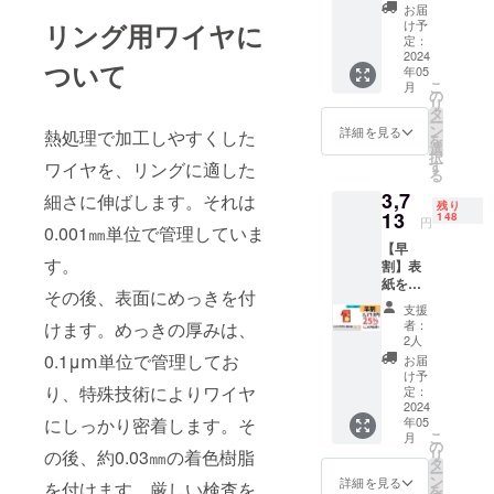
RING
格
お届
left」１
39,600
け予
リング用ワイヤに
冊 付属
定：
円より
品：交
2024
14,652
ついて
年05
換リ
円お
こ
月
フィル
の
得）
リ
(50
タ
ー
枚)、ス
ン
詳細を見る
熱処理で加工しやすくした
を
ティッ
選
択
ク、予
す
ワイヤを、リングに適した
る
備リン
3,7
グ、予
細さに伸ばします。それは
残り
備しお
13
148
円
0.001㎜単位で管理していま
り （一
【早
般販売
す。
割】表
価格
紙を着
4,620円
その後、表面にめっきを付
せ替え
より
支援
出来る
1,155円
者：
けます。めっきの厚みは、
「LUCE
お得）
2人
RING
0.1μⅿ単位で管理してお
お届
dress」
け予
１冊 付
り、特殊技術によりワイヤ
定：
属品：
2024
にしっかり密着します。そ
年05
交換リ
こ
月
フィル
の
の後、約0.03㎜の着色樹脂
リ
(50
タ
ー
枚)、ス
ン
詳細を見る
を付けます。厳しい検査を
を