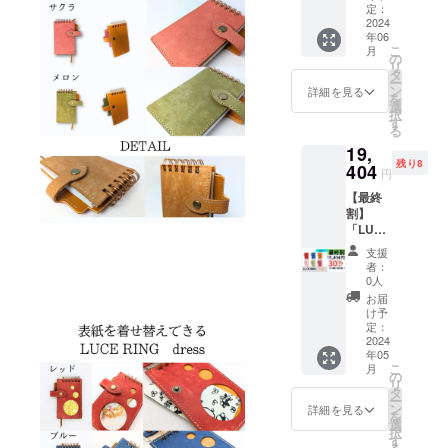
2冊セッ
お得）
定：
ト 付属
2024
年06
品(1冊
こ
月
につ
の
リ
き)：交
タ
ー
換リ
ン
詳細を見る
を
フィル
選
択
(50
す
る
枚)、ス
19,
ティッ
残り8
ク、予
404
円
備リン
【最終
グ、予
割】
備しお
「LUCE
り、和
RING」
柄厚紙1
支援
全色
枚(柄は
者：
セット
ランダ
0人
キャメ
ム)、白
お届
ル、ブ
厚紙2枚
け予
ルー、
（一般
定：
レッ
2024
販売価
年05
ド、サ
格9,900
こ
月
クラ、
円より
の
リ
メロ
2,277円
タ
ー
ン、ボ
お得）
ン
詳細を見る
を
ルドー
選
択
の6色
す