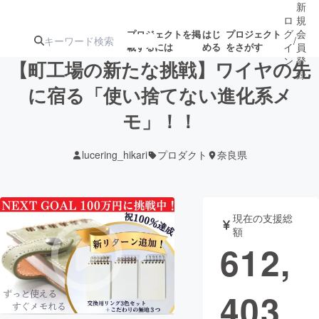
新
ロ
規
グ
会
プロジェクトを掲
はじ
プロジェクト
/
載するには
める
をさがす
イ
員
ン
登
【町工場の新たな挑戦】ワイヤの先
録
に宿る「使い捨てない進化系メ
モ」！！
人気のプロ
注目のリ
注目の新着プロ
募集終了が近いプ
もうすぐ公開
ジェクト
ターン
ジェクト
ロジェクト
されます
lucering_hikari
プロダクト
奈良県
アート・写真
音楽
現在の支援総
テクノロジー・ガジェット
ゲーム・サ
額
612,
映像・映画
書籍・雑誌
403
ビジネス・起業
チャレンジ