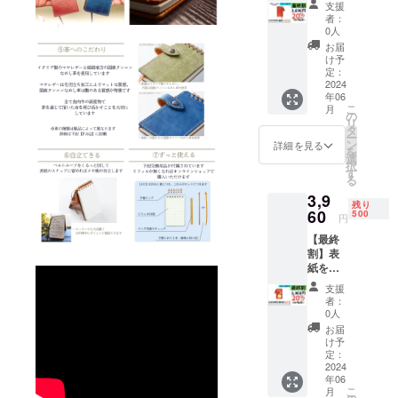
厚紙2枚
支援
めの
（一般
者：
「LUCE
販売価
0人
RING
格
お届
left」１
39,600
け予
冊 付属
定：
円より
品：交
2024
13,464
年06
換リ
円お
こ
月
フィル
の
得）
リ
(50
タ
ー
枚)、ス
ン
詳細を見る
を
ティッ
選
択
ク、予
す
る
備リン
3,9
グ、予
残り
備しお
60
500
円
り （一
【最終
般販売
割】表
価格
紙を着
4,620円
せ替え
より924
支援
出来る
円お
者：
「LUCE
得）
0人
RING
お届
dress」
け予
１冊 付
定：
属品：
2024
年06
交換リ
こ
月
フィル