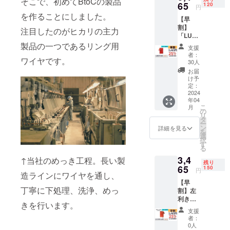
そこで、初めてBtoCの製品
ル
65
120
円
ドー、
を作ることにしました。
【早
アク
割】
ア、ブ
注目したのがヒカリの主力
「LUCE
ラック
RING」
製品の一つであるリング用
の8色
支援
１冊 付
セット
者：
ワイヤです。
属品：
です。
30人
交換リ
付属品
お届
フィル
(1冊に
け予
(50
つき)：
定：
枚)、ス
2024
交換リ
年04
ティッ
フィル
こ
月
ク、予
(50
の
リ
備リン
枚)、ス
タ
ー
グ、予
ティッ
ン
詳細を見る
を
備しお
ク、予
選
択
り （一
備リン
す
る
般販売
グ、予
3,4
価格
↑当社のめっき工程。長い製
備しお
残り
4,620円
65
り、和
150
円
造ラインにワイヤを通し、
より
柄厚紙1
【早
1,155円
枚(柄は
丁寧に下処理、洗浄、めっ
割】左
お得）
ランダ
利きの
ム)、白
きを行います。
人のた
厚紙2枚
支援
めの
（一般
者：
「LUCE
販売価
0人