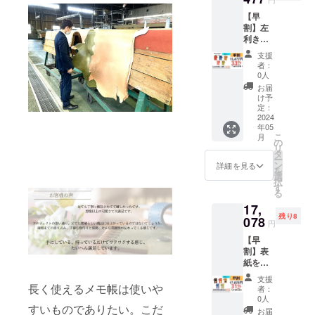
(1冊に
【早
つき)：
割】左
交換リ
利きの
フィル
人のた
(50
支援
めの
枚)、ス
者：
「LUCE
ティッ
0人
RING
ク、予
お届
left」全
備リン
け予
色セッ
グ、予
定：
ト キャ
2024
備しお
年05
メル、
り （一
こ
月
ブ
般販売
の
リ
ルー、
価格
タ
ー
レッ
27,720
ン
詳細を見る
を
ド、メ
円より
選
択
ロン、
9,148円
す
る
サクラ
お得）
17,
の5色
残り8
セット
078
円
です。
【早
付属品
割】表
(1冊に
紙を着
つき)：
せ替え
交換リ
支援
出来る
フィル
長く使えるメモ帳は使いや
者：
「LUCE
(50
0人
すいものでありたい。こだ
RING
枚)、ス
お届