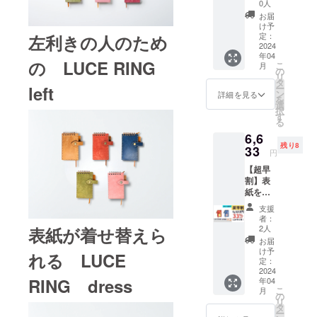
「LUCE
0人
いいた
RING
お届
しま
left」2
け予
す。
冊セッ
定：
左利きの人のため
LUCE
ト 付属
2024
RING製
年04
品(1冊
の LUCE RING
造の工
こ
月
につ
の
程を体
リ
き)：交
タ
験して
left
ー
換リ
ン
詳細を見る
いただ
を
フィル
選
きま
択
(50
す
す。 貼
る
枚)、ス
り合わ
6,6
ティッ
せ→型
残り8
ク、予
33
円
抜き→
備リン
ポケッ
【超早
グ、予
ト貼付
割】表
備しお
→菱目
紙を着
り （一
打ち→
せ替え
般販売
支援
手縫い
出来る
価格
者：
→ホッ
「LUCE
9,240円
2人
表紙が着せ替えら
ク取付
RING
より
お届
→コバ
dress」
2,587円
け予
れる LUCE
磨き→
2冊セッ
お得）
定：
製本
ト 付属
2024
RING dress
年04
品(1冊
こ
月
につ
の
リ
き)：交
タ
ー
換リ