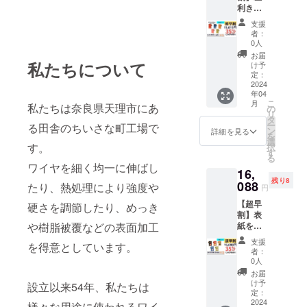
利きの
フィル
人のた
(50
支援
めの
枚)、ス
者：
「LUCE
ティッ
0人
RING
ク、予
お届
left」全
私たちについて
備リン
け予
色セッ
グ、予
定：
ト キャ
2024
備しお
年04
メル、
り （一
こ
月
私たちは奈良県天理市にあ
ブ
般販売
の
リ
ルー、
価格
タ
ー
る田舎のちいさな町工場で
レッ
27,720
ン
詳細を見る
を
ド、メ
円より
選
す。
択
ロン、
9,702円
す
る
サクラ
お得）
ワイヤを細く均一に伸ばし
16,
の5色
残り8
セット
088
たり、熱処理により強度や
円
です。
【超早
付属品
硬さを調節したり、めっき
割】表
(1冊に
や樹脂被覆などの表面加工
紙を着
つき)：
せ替え
交換リ
支援
を得意としています。
出来る
フィル
者：
「LUCE
(50
0人
RING
枚)、ス
お届
dress」
ティッ
け予
設立以来54年、私たちは
5冊セッ
ク、予
定：
ト 付属
2024
備リン
様々な用途に使われるワイ