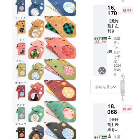
る
セット
16,
です。
残り8
付属品
170
円
(1冊に
【最終
つき)：
割】左
交換リ
利きの
フィル
人のた
(50
支援
めの
枚)、ス
者：
「LUCE
ティッ
0人
RING
ク、予
お届
left」全
備リン
け予
色セッ
グ、予
定：
ト キャ
2024
備しお
年06
メル、
り （一
こ
月
ブ
般販売
の
リ
ルー、
価格
タ
ー
レッ
27,720
ン
詳細を見る
を
ド、メ
円より
選
択
ロン、
8,316円
す
る
サクラ
お得）
18,
の5色
残り8
セット
068
円
です。
【最終
付属品
割】表
(1冊に
紙を着
つき)：
せ替え
交換リ
支援