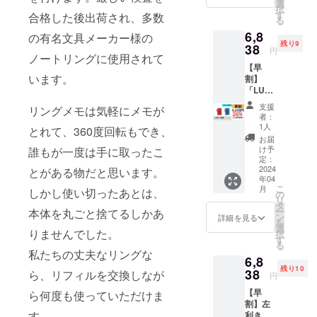
ティッ
選
択
ク、予
す
合格した後出荷され、多数
る
備リン
6,8
グ、予
の有名文具メーカー様の
残り9
備しお
38
円
ノートリングに使用されて
り、和
【早
柄厚紙1
います。
割】
枚(柄は
「LUCE
ランダ
RING」
ム)、白
支援
リングメモは気軽にメモが
2冊セッ
厚紙2枚
者：
ト 付属
（一般
1人
とれて、360度回転もでき、
品(1冊
販売価
お届
につ
格4,950
け予
誰もが一度は手に取ったこ
き)：交
円より
定：
換リ
2024
とがある物だと思います。
1,237円
年04
フィル
お得）
こ
月
しかし使い切ったあとは、
(50
の
リ
枚)、ス
タ
ー
本体を丸ごと捨てるしかあ
ティッ
ン
詳細を見る
を
ク、予
選
りませんでした。
択
備リン
す
る
グ、予
私たちの丈夫なリングな
6,8
備しお
残り10
り （一
38
ら、リフィルを交換しなが
円
般販売
【早
ら何度も使っていただけま
価格
割】左
9,240円
す。
利きの
より