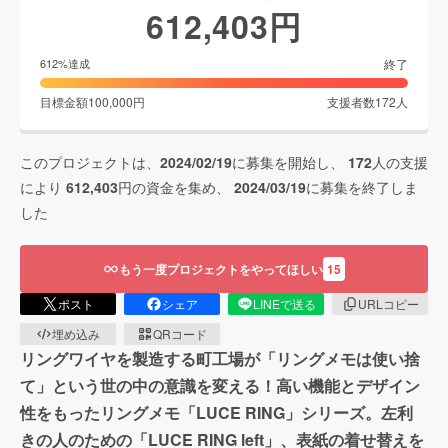
612,403
円
終了
612
%達成
目標金額
100,000
円
支援者数
172
人
このプロジェクトは、
2024/02/19
に募集を開始し、
172
人の支援
により
612,403
円の資金を集め、
2024/03/19
に募集を終了しま
した
もう一度プロジェクトをやってほしい
15
ポスト
シェア
LINEで送る
URLコピー
埋め込み
QRコード
リングワイヤを製造する町工場が「リングメモは使い捨
て」という世の中の意識を変える！高い機能とデザイン
性をもったリングメモ「LUCE RING」シリーズ。左利
きの人のための「LUCE RING left」、表紙の着せ替えを