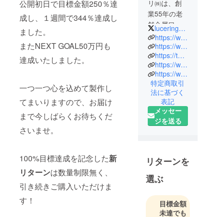
公開初日で目標金額250％達
リ㈱は、創
業55年の老
成し、１週間で344％達成し
舗金属ワイ
lucering_hikari
ました。
ヤーメー
https://www.hikari-corp.co.jp/
またNEXT GOAL50万円も
カーです。
https://www.instagram.com/lucering_hikari/?hl=en
https://twitter.com/lucering_hikari
「共創」を
達成いたしました。
https://www.youtube.com/channel/UCyO5ctB7E0jWYOsZkxphpBg
テーマに、
https://www.youtube.com/channel/UCyTfkPlbHVkAE1LRJi9wIKw
素材と素
特定商取引
一つ一つ心を込めて製作し
材、人と
法に基づく
人、業界と
てまいりますので、お届け
表記
業界を繋
メッセー
まで今しばらくお待ちくだ
ぎ、新しい
ジを送る
さいませ。
価値観を創
造していき
ます。
100%目標達成を記念した
新
リターンを
リングメモ
リターン
は数量制限無く、
のブランド
選ぶ
名を「LUCE
引き続きご購入いただけま
RING（ルー
す！
目標金額
チェリン
未達でも
グ）」と命