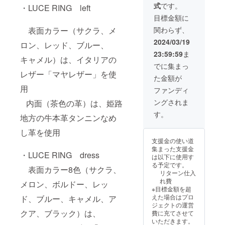
式
です。
お得）
・LUCE RING left
ランダ
ム)、白
目標金額に
厚紙2枚
関わらず、
表面カラー（サクラ、メ
（一般
販売価
2024/03/19
ロン、レッド、ブルー、
格
23:59:59
ま
39,600
キャメル）は、イタリアの
円より
でに集まっ
11,880
レザー「マヤレザー」を使
た金額が
円お
用
得）
ファンディ
ングされま
内面（茶色の革）は、姫路
す。
地方の牛本革タンニンなめ
し革を使用
支援金の使い道
集まった支援金
・LUCE RING dress
は以下に使用す
る予定です。
表面カラー8色（サクラ、
リターン仕入
れ費
メロン、ボルドー、レッ
※目標金額を超
えた場合はプロ
ド、ブルー、キャメル、ア
ジェクトの運営
クア、ブラック）は、
費に充てさせて
いただきます。