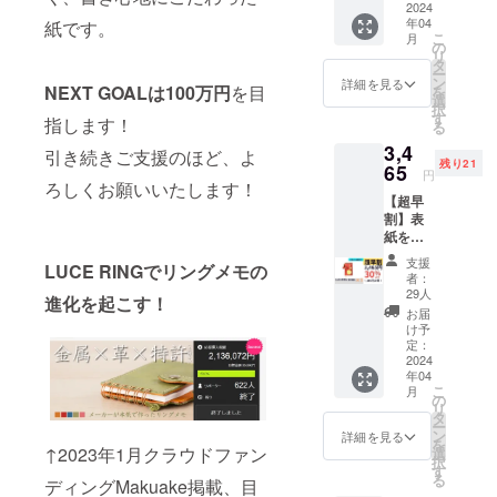
品：交
2024
ジナル
LUCE
年04
換リ
紙です。
のLUCE
RINGと
こ
月
フィル
RINGを
の
同時発
リ
(50
作って
タ
送とな
ー
枚)、ス
いただ
ン
りま
詳細を見る
NEXT GOALは100万円
を目
を
ティッ
けま
選
す。
択
ク、予
す。 開
す
指します！
る
備リン
催場
3,4
グ、予
所： ヒ
引き続きご支援のほど、よ
残り21
備しお
65
カリ株
円
り （一
ろしくお願いいたします！
式会社
【超早
般販売
内
割】表
価格
LUCERI
紙を着
4,620円
NG工房
せ替え
より
〒632-
支援
LUCE RINGでリングメモの
出来る
1,386円
0082
者：
「LUCE
お得）
奈良県
29人
進化を起こす！
RING
天理市
お届
dress」
荒蒔町
け予
１冊 付
定：
220 費
属品：
2024
用： お
年04
交換リ
1人様
こ
月
フィル
の
6,000円
リ
(50
タ
※先着25
ー
枚)、ス
ン
名様ま
詳細を見る
を
ティッ
↑2023年1月クラウドファン
選
で 日時
択
ク、予
す
応相
る
ディングMakuake掲載、目
備リン
談：