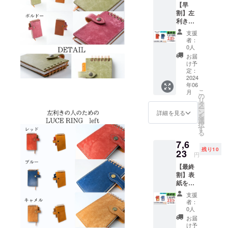
【早
価格
割】左
9,240円
利きの
より
人のた
2,125円
支援
めの
お得）
者：
「LUCE
0人
RING
お届
left」2
け予
冊セッ
定：
ト 付属
2024
年06
品(1冊
こ
月
につ
の
リ
き)：交
タ
ー
換リ
ン
詳細を見る
を
フィル
選
択
(50
す
る
枚)、ス
7,6
ティッ
残り10
ク、予
23
円
備リン
【最終
グ、予
割】表
備しお
紙を着
り （一
せ替え
般販売
支援
出来る
価格
者：
「LUCE
9,240円
0人
RING
より
お届
dress」
2,125円
け予