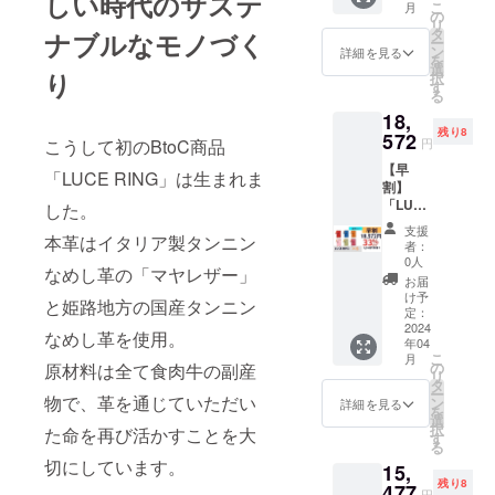
しい時代のサステ
こ
月
につ
の
リ
き)：交
タ
ナブルなモノづく
ー
換リ
ン
詳細を見る
を
フィル
選
り
択
(50
す
る
枚)、ス
18,
ティッ
残り8
ク、予
572
円
こうして初のBtoC商品
備リン
【早
グ、予
「LUCE RING」は生まれま
割】
備しお
「LUCE
り、和
した。
RING」
柄厚紙1
支援
全色
本革はイタリア製タンニン
枚(柄は
者：
セット
ランダ
0人
なめし革の「マヤレザー」
キャメ
ム)、白
お届
ル、ブ
厚紙2枚
け予
と姫路地方の国産タンニン
ルー、
（一般
定：
レッ
2024
販売価
なめし革を使用。
年04
ド、サ
格9,900
こ
月
クラ、
円より
の
原材料は全て食肉牛の副産
リ
メロ
2,772円
タ
ー
ン、ボ
物で、革を通じていただい
お得）
ン
詳細を見る
を
ルドー
選
択
た命を再び活かすことを大
の6色
す
る
セット
切にしています。
15,
です。
残り8
付属品
477
円