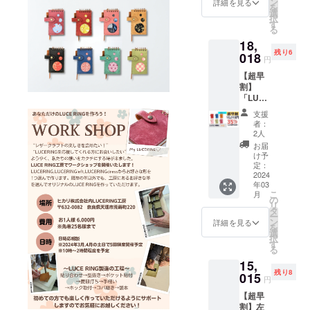
ン
詳細を見る
を
フィル
選
択
(50
す
る
枚)、ス
18,
ティッ
残り6
ク、予
018
円
備リン
【超早
グ、予
割】
備しお
「LUCE
り、和
RING」
柄厚紙1
支援
全色
枚(柄は
者：
セット
ランダ
2人
キャメ
ム)、白
お届
ル、ブ
厚紙2枚
け予
ルー、
（一般
定：
レッ
2024
販売価
年03
ド、サ
格9,900
こ
月
クラ、
円より
の
リ
メロ
3,267円
タ
ー
ン、ボ
お得）
ン
詳細を見る
を
ルドー
選
択
の6色
す
る
セット
15,
です。
残り8
付属品
015
円
(1冊に
【超早
つき)：
割】左
交換リ