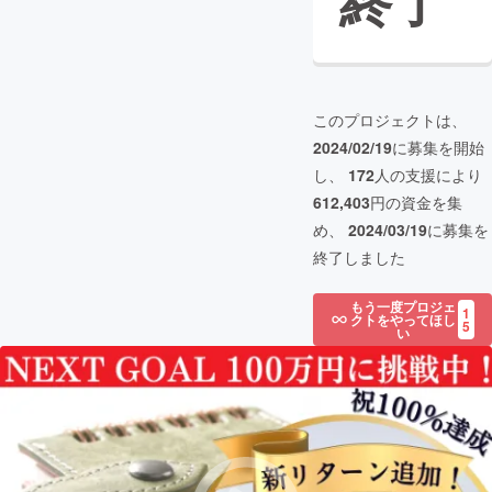
終了
このプロジェクトは、
2024/02/19
に募集を開始
し、
172
人の支援により
612,403
円の資金を集
め、
2024/03/19
に募集を
終了しました
もう一度プロジェ
1
クトをやってほし
5
い