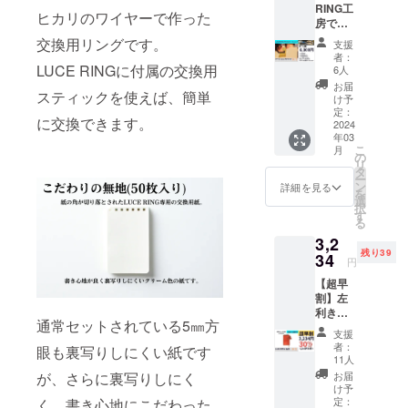
RING工
こだわ
した。皆様
ヒカリのワイヤーで作った
房で
りの無
の日常のお
ワーク
地：裏
交換用リングです。
支援
役に立つ製
ショッ
写りし
者：
プを開
LUCE RINGに付属の交換用
にく
6人
品作りに励
催いた
く、書
お届
んでいきま
スティックを使えば、簡単
しま
き心地
け予
す！
す。
にこだ
定：
に交換できます。
LUCERI
2024
わった
年03
NG,LU
紙で
こ
月
CERIN
す。
の
リ
Gleft,L
（一般
タ
ー
UCERI
販売価
ン
詳細を見る
を
NGdres
格990円
選
択
sからお
より297
す
る
好きな
円お
3,2
形を1つ
得） ※
残り39
選んで
34
他のリ
円
作りま
ターン
【超早
す。既
でLUCE
割】左
存の革
RINGを
利きの
以外で
購入さ
通常セットされている5㎜方
人のた
も、工
れた方
支援
めの
房にあ
は、下
者：
眼も裏写りしにくい紙です
「LUCE
るお好
記お届
11人
RING
きな革
け予定
お届
が、さらに裏写りしにく
left」１
を選ん
に関わ
け予
冊 付属
でオリ
定：
く、書き心地にこだわった
らず