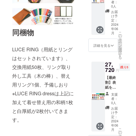
出来る
フィル
者：
「LUCE
(50
0人
RING
枚)、ス
お届
dress」
ティッ
け予
5冊セッ
ク、予
定：
ト 付属
2024
備リン
年06
品(1冊
同梱物
グ、予
こ
月
につ
備しお
の
リ
き)：交
り （一
タ
ー
換リ
般販売
ン
詳細を見る
を
LUCE RING（用紙とリング
フィル
価格
選
択
(50
23,100
す
る
はセットされています）、
枚)、ス
円より
27,
ティッ
6,930円
交換用紙50枚、リング取り
残り5
ク、予
720
お得）
円
備リン
外し工具（木の棒）、替え
【最終
グ、予
割】表
備しお
用リング1個、予備しおり
紙を着
り、和
せ替え
柄厚紙1
※LUCE RING dressは上記に
支援
出来る
枚(柄は
者：
加えて着せ替え用の和柄1枚
「LUCE
ランダ
0人
RING
ム)、白
お届
と白厚紙が2枚付いてきま
dress」
厚紙2枚
け予
全色
（一般
定：
す。
セット
2024
販売価
年06
レッ
格
こ
月
ド、ブ
24,750
の
リ
ルー、