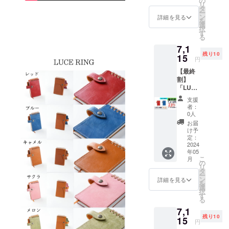
の
リ
(50
タ
ー
枚)、ス
ン
詳細を見る
を
ティッ
選
択
ク、予
す
る
備リン
7,1
グ、予
残り10
備しお
15
円
り、和
【最終
柄厚紙1
割】
枚(柄は
「LUCE
ランダ
RING」
ム)、白
支援
2冊セッ
厚紙2枚
者：
ト 付属
（一般
0人
品(1冊
販売価
お届
につ
格4,950
け予
き)：交
円より
定：
換リ
2024
990円お
年05
フィル
得）
こ
月
(50
の
リ
枚)、ス
タ
ー
ティッ
ン
詳細を見る
を
ク、予
選
択
備リン
す
る
グ、予
7,1
備しお
残り10
り （一
15
円
般販売