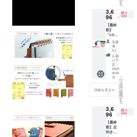
クラ、
す
る
メロ
3,6
ン、ボ
残り
ル
96
500
円
ドー、
【最終
アク
割】
ア、ブ
「LUCE
ラック
RING」
の8色
支援
１冊 付
セット
者：
属品：
です。
0人
交換リ
付属品
お届
フィル
(1冊に
け予
(50
つき)：
定：
枚)、ス
2024
交換リ
年05
ティッ
フィル
こ
月
ク、予
(50
の
リ
備リン
枚)、ス
タ
ー
グ、予
ティッ
ン
詳細を見る
を
備しお
ク、予
選
択
り （一
備リン
す
る
般販売
グ、予
3,6
価格
備しお
残り
4,620円
96
り、和
500
円
より924
柄厚紙1
【最終
円お
枚(柄は
割】左
得）
ランダ
利きの
ム)、白
人のた