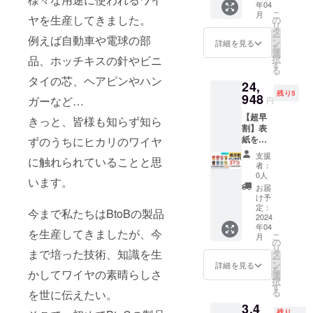
年04
品(1冊
グ、予
こ
月
につ
ヤを生産してきました。
備しお
の
リ
き)：交
り （一
タ
ー
例えば自動車や電球の部
換リ
般販売
ン
詳細を見る
を
フィル
価格
選
品、ホッチキスの針やビニ
択
(50
23,100
す
る
枚)、ス
円より
タイの芯、ヘアピンやハン
24,
ティッ
8,085円
残り5
ク、予
948
お得）
ガーなど…
円
備リン
【超早
グ、予
きっと、皆様も知らず知ら
割】表
備しお
紙を着
ずのうちにヒカリのワイヤ
り、和
せ替え
柄厚紙1
支援
に触れられていることと思
出来る
枚(柄は
者：
「LUCE
ランダ
0人
います。
RING
ム)、白
お届
dress」
厚紙2枚
け予
全色
（一般
定：
今まで私たちはBtoBの製品
セット
2024
販売価
年04
レッ
格
を生産してきましたが、今
こ
月
ド、ブ
24,750
の
リ
ルー、
まで培った技術、知識を生
円より
タ
ー
キャメ
8,662円
ン
詳細を見る
を
かしてワイヤの素晴らしさ
ル、サ
お得）
選
択
クラ、
す
る
を世に伝えたい。
メロ
3,4
ン、ボ
残り