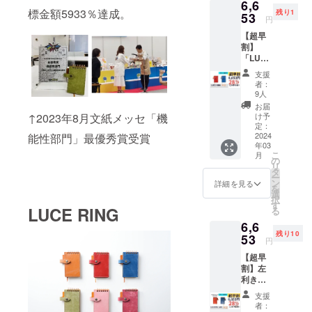
6,6
グ、予
※2024
標金額5933％達成。
残り1
備しお
53
年3月,4
円
り、和
月の土
【超早
柄厚紙1
日で5回
割】
枚(柄は
程度開
「LUCE
ランダ
催予定
RING」
ム)、白
※10時～
支援
2冊セッ
厚紙2枚
2時間程
者：
ト 付属
（一般
9人
度を予
品(1冊
販売価
定 ※日
お届
につ
格4,950
↑2023年8月文紙メッセ「機
け予
時のご
き)：交
円より
定：
相談
換リ
2024
能性部門」最優秀賞受賞
1,485円
は、
年03
フィル
お得）
メール
こ
月
(50
の
もしく
リ
枚)、ス
タ
はお電
ー
ティッ
ン
詳細を見る
話でご
を
ク、予
選
連絡さ
択
備リン
す
せてい
LUCE RING
る
グ、予
ただき
6,6
備しお
ますの
残り10
り （一
53
でメー
円
般販売
ルアド
【超早
価格
レス、
割】左
9,240円
お電話
利きの
より
番号の
人のた
2,587円
ご記入
支援
めの
お得）
者：
をお願