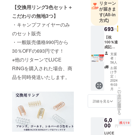
リターン
名しまし
【交換用リング3色セット＋
が届きま
た。ルー
す
(All-in
こだわりの無地3つ】
チェとはイ
方式)
・キャンプファイヤーのみ
タリア語で
693
円
「ヒカリ」
のセット販売
【祝
「将来の希
・一般販売価格990円から
100％達
望」を意味
成記
30％OFFの693円です！
念】交
していま
支援
換用リ
者：
※他のリターンでLUCE
す。
ング3色
56人
今回は、
セット
RINGを購入された場合、商
お届
＆こだ
け予
LUCE RING
わりの
品を同時発送いたします。
定：
の第二弾、
無地3つ
2024
年03
交換用
「LUCE
こ
月
リン
の
RING：ID
リ
グ：ブ
タ
ー
ケース」は
ロン
ン
詳細を見る
を
ズ、
更に身に付
選
択
ゴール
す
け、更に早
る
ド、シ
くメモれる
6,0
ルバー
残り19
の3色
00
リングメモ
円
セット
を開発しま
LUCE
です。