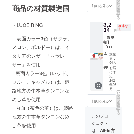
円より
タ
ー
キャメ
6,682円
ン
商品の材質製造国
詳細を見る
を
ル、サ
お得）
選
択
クラ、
す
る
メロ
3,2
ン、ボ
・LUCE RING
在庫な
ル
34
し
円
ドー、
【超早
表面カラー3色（サクラ、
アク
割】
ア、ブ
メロン、ボルドー）は、イ
「LUCE
ラック
RING」
の8色
支援
タリアのレザー「マヤレ
１冊 付
セット
者：
属品：
です。
50人
ザー」を使用
交換リ
付属品
お届
フィル
(1冊に
け予
表面カラー3色（レッド、
(50
つき)：
定：
枚)、ス
2024
交換リ
ブルー、キャメル）は、姫
年03
ティッ
フィル
こ
月
路地方の牛本革タンニンな
ク、予
(50
の
リ
備リン
枚)、ス
タ
ー
めし革を使用
グ、予
ティッ
ン
詳細を見る
を
備しお
ク、予
選
内面（茶色の革）は、姫路
択
り （一
備リン
す
る
般販売
グ、予
このプロ
地方の牛本革タンニンなめ
価格
備しお
ジェクト
4,620円
り、和
し革を使用
より
柄厚紙1
は、
All-In方
1,386円
枚(柄は