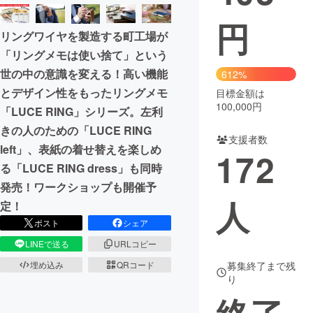
円
まちづくり・地域活性化
リングワイヤを製造する町工場が
「リングメモは使い捨て」という
CAMPFIRE for Social Good
CAMPFIRE Creation
世の中の意識を変える！高い機能
612%
CAMPFIREふるさと納税
machi-ya
コミュニティ
とデザイン性をもったリングメモ
目標金額は
100,000円
「LUCE RING」シリーズ。左利
きの人のための「LUCE RING
支援者数
left」、表紙の着せ替えを楽しめ
172
る「LUCE RING dress」も同時
発売！ワークショップも開催予
人
定！
ポスト
シェア
LINEで送る
URLコピー
埋め込み
QRコード
募集終了まで残
り