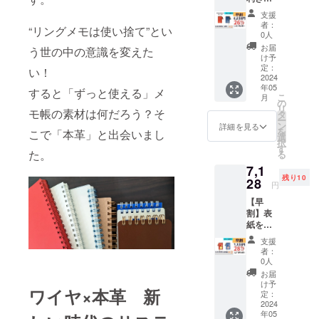
人のた
2,402円
支援
めの
お得）
者：
“リングメモは使い捨て”とい
「LUCE
0人
RING
お届
う世の中の意識を変えた
left」2
け予
冊セッ
定：
い！
ト 付属
2024
年05
品(1冊
すると「ずっと使える」メ
こ
月
につ
の
リ
モ帳の素材は何だろう？そ
き)：交
タ
ー
換リ
ン
詳細を見る
を
こで「本革」と出会いまし
フィル
選
択
(50
す
た。
る
枚)、ス
7,1
ティッ
残り10
ク、予
28
円
備リン
【早
グ、予
割】表
備しお
紙を着
り （一
せ替え
般販売
支援
出来る
価格
者：
「LUCE
9,240円
0人
RING
より
お届
dress」
2,402円
け予
ワイヤ×本革 新
2冊セッ
お得）
定：
ト 付属
2024
年05
品(1冊