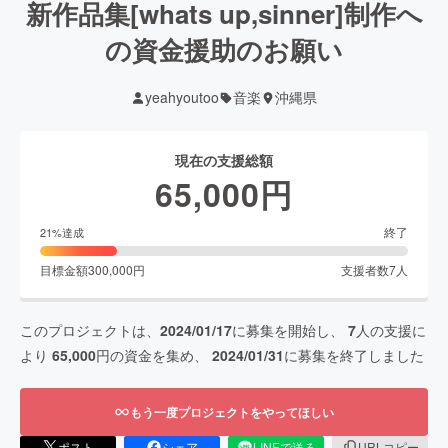
新作品集[whats up,sinner]制作へ
の資金援助のお願い
yeahyoutoo
音楽
沖縄県
現在の支援総額
65,000
円
終了
21
%達成
目標金額
300,000
円
支援者数
7
人
このプロジェクトは、
2024/01/17
に募集を開始し、
7
人の支援に
より
65,000
円の資金を集め、
2024/01/31
に募集を終了しました
もう一度プロジェクトをやってほしい
ポスト
シェア
LINEで送る
URLコピー