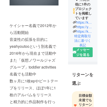
他に1件の
プロジェク
トを掲載し
ています
https://keisyakasher.wixsite.com/home
ケイシャー名義で2012年か
https://yeahyoutoo.bandcamp.com/
https://keisya-kasher.booth.pm/
ら活動開始
特定商取引
音楽性の拡張を目的に
法に基づく
表記
yeahyoutooという別名義で
メッセー
2016年から現在まで活動中
ジを送る
また「仮想ノワールジャズ
グループ」toddler activities
名義でも活動中
リターンを
数ヶ月に1枚epやビートテー
選ぶ
プをリリース、ほぼ1年に1
枚のアルバムをリリース
目標金額
未達でも
と精力的に作品制作を行っ
リターン