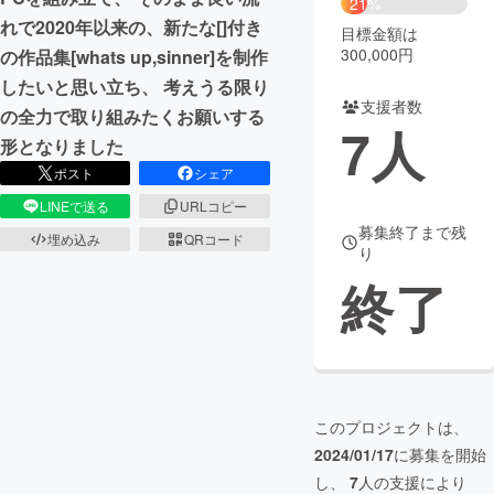
21%
れで2020年以来の、新たな[]付き
目標金額は
まちづくり・地域活性化
300,000円
の作品集[whats up,sinner]を制作
したいと思い立ち、 考えうる限り
支援者数
CAMPFIRE for Social Good
CAMPFIRE Creation
の全力で取り組みたくお願いする
7
人
CAMPFIREふるさと納税
machi-ya
コミュニティ
形となりました
ポスト
シェア
LINEで送る
URLコピー
募集終了まで残
埋め込み
QRコード
り
終了
このプロジェクトは、
2024/01/17
に募集を開始
し、
7
人の支援により