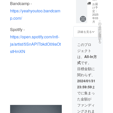
ベスト
Bandcamp -
さを考
お届
アルバ
えてお
け予
https://yeahyoutoo.bandcam
ム制作
ります
定：
支援者
2025
※備考欄
p.com/
年03
ご自身
などに
こ
月
が、私
お名前
の
リ
がこれ
の記
タ
Spotify -
ー
まで制
載、(も
ン
詳細を見る
を
作して
しあり
選
https://open.spotify.com/intl-
択
きた楽
ました
す
る
曲群か
ら)何個
ja/artist/5SnAPlTbkdO09aOt
このプロ
ら選曲
かご質
ジェクト
stHmXN
いただ
問など
いた内
リクエ
は、
All-In方
容で 総
ストが
式
です。
てリマ
ありま
スタリ
したら
目標金額に
ングを
ご記入
関わらず、
施し
をお願
48kHz/
いしま
2024/01/31
24bitの
す
23:59:59
ま
FLAC
ファイ
でに集まっ
ルでお
た金額が
送りし
ます ※
ファンディ
備考欄
ングされま
などに