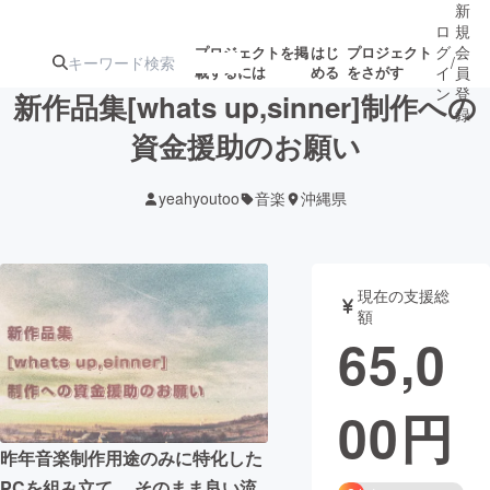
新
ロ
規
グ
会
プロジェクトを掲
はじ
プロジェクト
/
載するには
める
をさがす
イ
員
ン
登
新作品集[whats up,sinner]制作への
録
資金援助のお願い
人気のプロ
注目のリ
注目の新着プロ
募集終了が近いプ
もうすぐ公開
yeahyoutoo
音楽
沖縄県
ジェクト
ターン
ジェクト
ロジェクト
されます
アート・写真
音楽
現在の支援総
額
65,0
テクノロジー・ガジェット
ゲーム・サ
00
円
映像・映画
書籍・雑誌
昨年音楽制作用途のみに特化した
ビジネス・起業
チャレンジ
PCを組み立て、 そのまま良い流