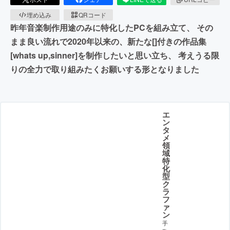
埋め込み
QRコード
昨年音楽制作用途のみに特化したPCを組み立て、 その
まま良い流れで2020年以来の、新たな[]付きの作品集
[whats up,sinner]を制作したいと思い立ち、 考えうる限
りの全力で取り組みたくお願いする形となりました
エ
ン
タ
メ
領
域
特
化
型
ク
ラ
フ
ァ
ン
手