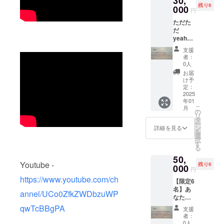
30,
残り6
レット
000
きます
円
にてス
ただた
ペシャ
だ
ルサン
yeahyo
クスに
utooを
お名前
支援
応援す
を記載
者：
るプラ
し また
0人
ン 完成
個別に
お届
した作
お礼の
け予
品集
テキス
定：
FLAC
2025
トでの
年01
ファイ
お手紙
こ
月
ル、一
をお送
の
リ
人ひと
りしま
タ
ー
りにお
す ※備
ン
詳細を見る
を
礼動画
考欄な
選
択
※MP4形
どに記
す
る
式の動
載した
50,
画デー
いお名
Youtube -
残り6
タをお
000
前をご
円
送り致
記入お
https://www.youtube.com/ch
【限定6
します
願いし
名】あ
※動画の
ます
annel/UCo0ZfkZWDbzuWP
なたオ
長さと
リジナ
しては3
qwTcBBgPA
支援
ル選曲
～4分程
者：
による
度の長
0人