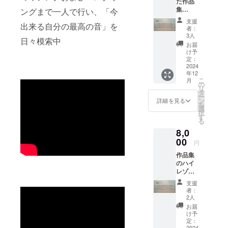
た作品
集
ングまで一人で行い、「今
[whats
支援
出来る自分の最高の音」を
up,sinn
者：
er]のハ
3人
日々模索中
イレゾ
お届
音源
け予
FLAC4
定：
8kHz/2
2024
年12
4bitファ
こ
月
イル
の
リ
タ
ー
ン
詳細を見る
を
選
択
す
る
8,0
00
円
作品集
のハイ
レゾ音
源を入
支援
れたフ
者：
ラッ
2人
シュメ
お届
モリと
け予
サイン
定：
入り
2024