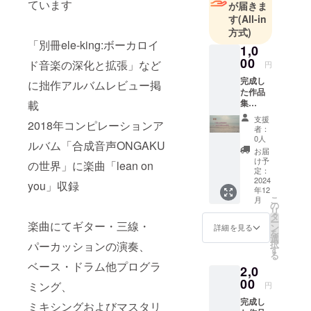
ています
が届きま
す
(All-in
方式)
「別冊ele-king:ボーカロイ
1,0
00
ド音楽の深化と拡張」など
円
完成し
に拙作アルバムレビュー掲
た作品
集
載
[whats
支援
2018年コンピレーションア
up,sinn
者：
er]mp3
0人
ルバム「合成音声ONGAKU
256kbp
お届
sファイ
け予
の世界」に楽曲「lean on
ル
定：
2024
you」収録
年12
こ
月
の
リ
タ
ー
楽曲にてギター・三線・
ン
詳細を見る
を
選
択
パーカッションの演奏、
す
る
ベース・ドラム他プログラ
2,0
00
ミング、
円
完成し
ミキシングおよびマスタリ