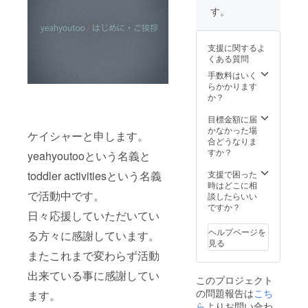
曲のリ
す。
クエス
トのご
記入を
支援に関するよ
お願い
くある質問
します
(後に
手数料はいく
メール
らかかります
にて送
か？
付する
際は記
目標金額に届
載は結
かなかった場
ケイシャーと申します。
構で
合どうなりま
す。) 8
すか？
yeahyoutooという名義と
～13曲
程度だ
支援で困った
toddler activitiesという名義
と非常
時はどこに相
に助か
で活動中です。
談したらいい
りま
ですか？
日々応援していただいてい
す。上
限は15
ヘルプページを
る方々に感謝しています。
曲ま
見る
で。
またこれまで変わらず活動
出来ている事に感謝してい
このプロジェクト
の問題報告は
こち
ます。
ら
よりお問い合わ