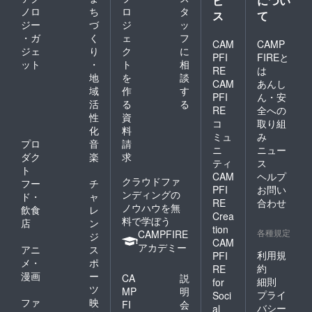
ビ
につい
ノロ
ち
ロ
タ
ス
て
ジー
づ
ジ
ッ
・ガ
く
ェ
フ
CAM
CAMP
ジェ
り
ク
に
PFI
FIREと
ット
・
ト
相
RE
は
地
を
談
CAM
あんし
域
作
す
PFI
ん・安
活
る
る
RE
全への
性
資
コ
取り組
化
料
ミュ
み
プロ
音
請
ニ
ニュー
ダク
楽
求
ティ
ス
ト
CAM
ヘルプ
クラウドファ
フー
チ
PFI
お問い
ンディングの
ド・
ャ
RE
合わせ
ノウハウを無
飲食
レ
Crea
料で学ぼう
店
ン
tion
各種規定
CAMPFIRE
ジ
CAM
アカデミー
アニ
ス
利用規
PFI
メ・
ポ
約
RE
漫画
ー
CA
説
細則
for
ツ
MP
明
プライ
Soci
ファ
映
FI
会
バシー
al