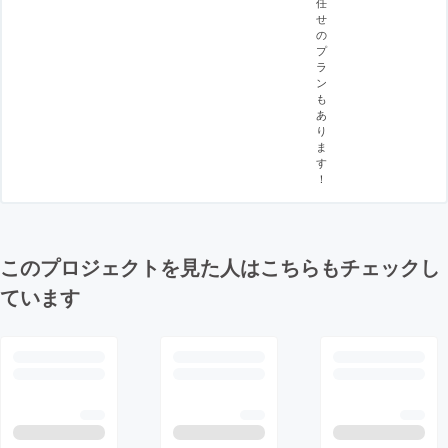
任
せ
の
プ
ラ
ン
も
あ
り
ま
す
！
このプロジェクトを見た人はこちらもチェックし
ています