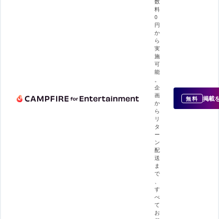
数
料
0
円
か
ら
実
施
可
能
。
企
画
掲載
無料
か
ら
リ
タ
ー
ン
配
送
ま
で
、
す
べ
て
お