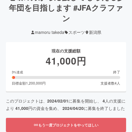
年団を目指します #JFAクラファ
ン
mamoru takeda
スポーツ
新潟県
現在の支援総額
41,000
円
終了
3
%達成
目標金額
1,200,000
円
支援者数
4
人
このプロジェクトは、
2024/02/01
に募集を開始し、
4
人の支援に
より
41,000
円の資金を集め、
2024/04/20
に募集を終了しました
もう一度プロジェクトをやってほしい