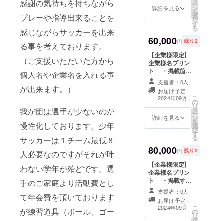
タ
ンチまで 選手着
感謝の気持ちを持ちながら
ー
ン
用:子供サイズに
詳細を見る
を
選
合わせる形にな
プレーや指導出来ることを
択
す
ります。 ・掲載
る
感じながらサッカーを出来
箇所に関しては
60,000
支援をしていた
円
残り2
る事を考えております。
だいた順にご連
【企業様限定】
絡をし、決めて
（ご支援いただいた方から
企業様名プリン
いただきます。
ト ・掲載箇所:
選手・練習着
個人名や企業名を入れる事
背面の首元、腰
（半袖短パン、
支援者：0人
元 コーチ着用：
長袖長パンツ）
が出来ます。）
お届け予定：
縦7センチ×25セ
コーチ・トレー
こ
2024年09月
の
ンチまで 選手着
ニングウエアー
リ
タ
用:子供サイズに
我が団は選手が少ないのが
（半袖短パン、
ー
ン
合わせる形とな
詳細を見る
長袖長パンツ）
を
慢性化しております。少年
選
ります。 ・掲載
択
す
箇所に関しては
る
サッカーは１チーム最低８
支援をしていた
80,000
だいた順にご連
円
残り2
人必要なのですがそれが叶
絡をし、決めて
【企業様限定】
いただきます。
わない学年が殆どです。選
企業様名プリン
選手・練習着
ト ・掲載する
（半袖短パン、
手のご家庭より活動費とし
箇所:全面の胸辺
長袖長パンツ）
支援者：0人
りとその下(おへ
て年会費を頂いております
コーチ・トレー
お届け予定：
そ辺り) コーチ着
ニングウエアー
こ
2024年09月
が練習道具（ボール、ゴー
の
用：縦8センチ
（半袖短パン、
リ
タ
×28センチまで
長袖長パンツ）