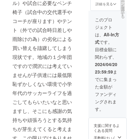
ー
ル）や試合に必要なベンチ
ン
選手着用：子供
詳細を見る
を
選
サイズに合わせ
択
椅子（試合中の交代選手や
す
る形となりま
る
す。 ・掲載箇所
このプロ
コーチが座ります）やテン
に関しては支援
ジェクト
をしていただい
ト（外での試合時日差しや
た順にご連 絡を
は、
All-In方
雨除けの為）の劣化による
し、決めていた
式
です。
だきます。 選
買い替えを躊躇してしまう
手・練習着（半
目標金額に
袖短パン、長袖
現状です。地域の１少年団
関わらず、
長パンツ） コー
チ・トレーニン
2024/04/20
ですので潤沢には考えてい
グウエアー（半
23:59:59
ま
袖短パン、長袖
ませんが子供達には最低限
長パンツ）
でに集まっ
恥ずかしくない環境で小学
た金額が
年代のサッカーライフを過
ファンディ
ングされま
ごしてもらいたいなと思い
す。
ますし、そこにも感謝の気
持ちや頑張ろうとする気持
支援に関するよ
ちが芽生えてくると考えま
くある質問
す。この限りではありませ
手数料はいく