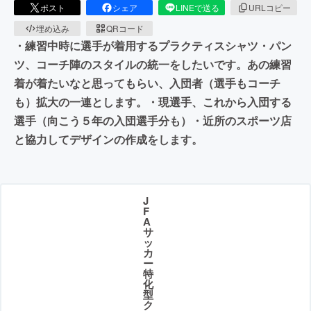
ポスト
シェア
LINEで送る
URLコピー
埋め込み
QRコード
・練習中時に選手が着用するプラクティスシャツ・パン
ツ、コーチ陣のスタイルの統一をしたいです。あの練習
着が着たいなと思ってもらい、入団者（選手もコーチ
も）拡大の一連とします。・現選手、これから入団する
選手（向こう５年の入団選手分も）・近所のスポーツ店
と協力してデザインの作成をします。
J
F
A
サ
ッ
カ
ー
特
化
型
ク