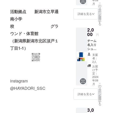
こ
月
の
リ
タ
活動拠点 新潟市立早通
ー
ン
詳細を見る
を
選
南小学
択
す
る
校 グラ
2,0
ウンド・体育館
00
円
（新潟県新潟市北区須戸１
チーム
名入り
丁目1-1）
シュー
ズバッ
支援
グ
者：
2人
お届
け予
定：
2024
instagram
年09
こ
月
の
@HAYADORI_SSC
リ
タ
ー
ン
詳細を見る
を
選
択
す
る
3,0