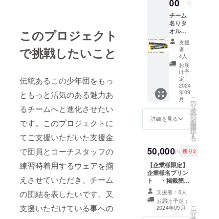
00
円
チーム
名りタ
オルマ
このプロジェクト
フラー
支援
で挑戦したいこと
者：
4人
お届
け予
定：
伝統あるこの少年団をもっ
2024
年09
ともっと活気のある魅力あ
こ
月
の
リ
るチームへと進化させたい
タ
ー
ン
詳細を見る
です。このプロジェクトに
を
選
択
す
てご支援いただいた支援金
る
50,000
で団員とコーチスタッフの
円
残り2
練習時着用するウェアを揃
【企業様限定】
企業様名プリン
えさせていただき、チーム
ト ・掲載箇所:
前面:両肩の辺り
支援者：0人
の団結を表したいです。又
(左肩、右肩)
お届け予定：
コーチ着用：縦5
支援いただけている事への
こ
2024年09月
の
センチ×横10セ
リ