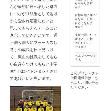
らかかります
んが最初に述べました魅力
か？
につながり結果として地域
目標金額に届
かなかった場
から愛され応援したいと
合どうなりま
すか？
思ってもらえるチームにと
進化していきたいです。選
支援で困った
時はどこに相
手個人個人にフォーカスし
談したらいい
ですか？
選手の成長を日々見つけ
ヘルプページを
て、沢山の挑戦をしてもら
見る
い自身をつけてもらい中学
生年代にバトンタッチさせ
このプロジェクト
の問題報告は
こち
てあげたいと思います。
ら
よりお問い合わ
せください