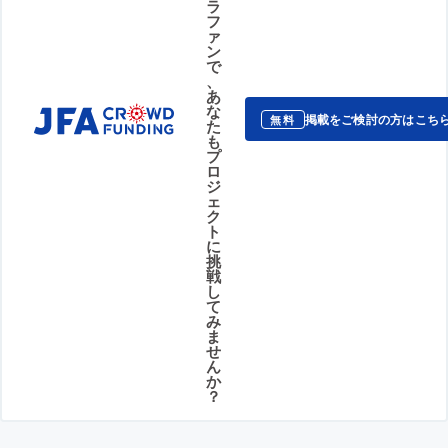
ラ
フ
ァ
ン
で
、
あ
な
掲載をご検討の方はこち
無料
た
も
プ
ロ
ジ
ェ
ク
ト
に
挑
戦
し
て
み
ま
せ
ん
か
？