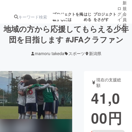
新
ロ
規
グ
会
プロジェクトを掲
はじ
プロジェクト
/
載するには
める
をさがす
イ
員
ン
登
地域の方から応援してもらえる少年
録
団を目指します #JFAクラファン
人気のプロ
注目のリ
注目の新着プロ
募集終了が近いプ
もうすぐ公開
mamoru takeda
スポーツ
新潟県
ジェクト
ターン
ジェクト
ロジェクト
されます
アート・写真
音楽
現在の支援総
額
41,0
テクノロジー・ガジェット
ゲーム・サ
00
円
映像・映画
書籍・雑誌
ビジネス・起業
チャレンジ