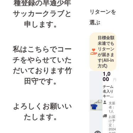
種登録の早通少年
リターンを
サッカークラブと
選ぶ
申します。
目標金額
未達でも
私はこちらでコー
リターン
が届きま
チをやらせていた
す
(All-in
方式)
だいております竹
1,0
00
田守です。
円
チーム
名入り
キーホ
ルダー
支援
よろしくお願いい
者：
1人
たします。
お届
け予
定：
2024
年09