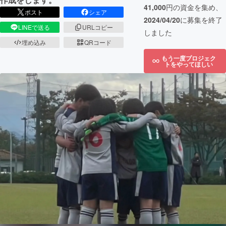
41,000
円の資金を集め、
ポスト
シェア
2024/04/20
に募集を終了
LINEで送る
URLコピー
しました
埋め込み
QRコード
もう一度プロジェク
トをやってほしい