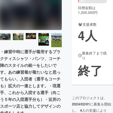
3%
目標金額は
まちづくり・地域活性化
1,200,000円
支援者数
CAMPFIRE for Social Good
CAMPFIRE Creation
4
人
CAMPFIREふるさと納税
machi-ya
コミュニティ
・練習中時に選手が着用するプラ
募集終了まで残
り
クティスシャツ・パンツ、コーチ
終了
陣のスタイルの統一をしたいで
す。あの練習着が着たいなと思っ
てもらい、入団者（選手もコーチ
も）拡大の一連とします。・現選
手、これから入団する選手（向こ
このプロジェクトは、
う５年の入団選手分も）・近所の
2024/02/01
に募集を開始
スポーツ店と協力してデザインの
し、
4
人の支援により
作成をします。