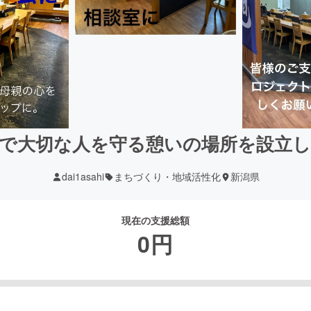
で大切な人を守る憩いの場所を設立
dai1asahi
まちづくり・地域活性化
新潟県
現在の支援総額
0
円