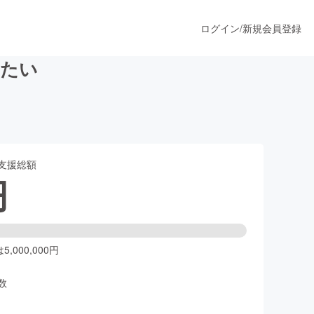
ログイン
/
新規会員登録
したい
うすぐ公開されます
支援総額
プロダクト
円
ファッション
スポーツ
,000,000円
数
ア
ソーシャルグッド
人