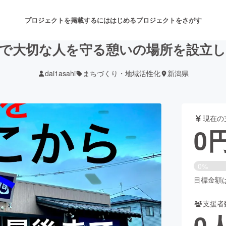
プロジェクトを掲載するには
はじめる
プロジェクトをさがす
で大切な人を守る憩いの場所を設立
dai1asahi
まちづくり・地域活性化
新潟県
注目のリターン
注目の新着プロジェクト
募集終了が近いプロジェクト
も
現在の
音楽
舞台・パフォーマンス
0
ゲーム・サービス開発
フード・飲食店
0%
書籍・雑誌出版
アニメ・漫画
目標金額は5
支援者
チャレンジ
ビューティー・ヘルスケ
0