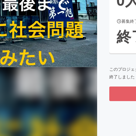
募集終
CAMPFIRE for Social Good
CAMPFIRE Creation
終
CAMPFIREふるさと納税
machi-ya
コミュニティ
このプロジェ
終了しました