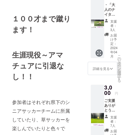
・「大
日本ウォー
人のナ
キングフッ
イター
１００才まで蹴り
練蹴
トボール連
支援
会」参
者：
盟公認
ます！
加権利
3人
ウォーキン
（1回
お届
分）
グフット
け予
・ サ
定：
ボールコー
ンクス
2024
生涯現役～アマ
年04
ディネー
レター
こ
月
「大人
の
ター
リ
のナイ
チュアに引退な
タ
JSPO日本ス
ー
ター練
ン
詳細を見る
を
蹴会」
ポーツ協会
選
し！！
択
参加権
す
公認アシス
る
利は
タントマネ
3,0
2024年
内1回限
00
ジャー
円
りで
JOSA日本パ
ご支援
す。
参加者はそれぞれ県下のシ
ありが
ラスポーツ
ニアサッカーチームに所属
とうご
協会公認初
ざいま
支援
級パラスス
していたり、草サッカーを
す！ 活
者：
動報告
ポーツ指導
7人
楽しんでいたりと色々で
とサン
お届
員等の資格
クスレ