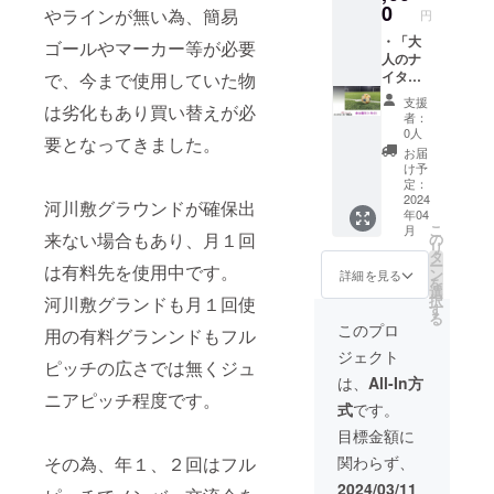
限りで
0
やラインが無い為、簡易
円
す。
・「大
ゴールやマーカー等が必要
人のナ
イター
で、今まで使用していた物
練蹴
支援
は劣化もあり買い替えが必
会」参
者：
加権利
0人
要となってきました。
（1年
お届
分）
け予
・ サ
定：
ンクス
2024
河川敷グラウンドが確保出
年04
レター
こ
月
「大人
来ない場合もあり、月１回
の
リ
のナイ
タ
ー
は有料先を使用中です。
ター練
ン
詳細を見る
を
蹴会」
選
択
河川敷グランドも月１回使
参加権
す
る
利は
このプロ
用の有料グランンドもフル
2024年
ジェクト
内限り
ピッチの広さでは無くジュ
です。
は、
All-In方
（１年
ニアピッチ程度です。
式
です。
分/52回
開催予
目標金額に
定）
関わらず、
その為、年１、２回はフル
2024/03/11