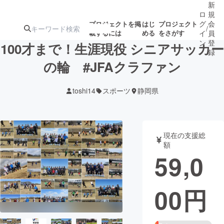
新
ロ
規
グ
会
プロジェクトを掲
はじ
プロジェクト
/
載するには
める
をさがす
イ
員
ン
登
100才まで！生涯現役 シニアサッカー
録
の輪 #JFAクラファン
人気のプロ
注目のリ
注目の新着プロ
募集終了が近いプ
もうすぐ公開
toshi14
スポーツ
静岡県
ジェクト
ターン
ジェクト
ロジェクト
されます
アート・写真
音楽
現在の支援総
額
59,0
テクノロジー・ガジェット
ゲーム・サ
00
円
映像・映画
書籍・雑誌
ビジネス・起業
チャレンジ