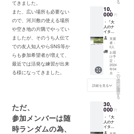
サッカー
る
てきました。
利は
チームなで
10,
2024年
また、広い場所も必要ない
内2回限
000
しこ交流
円
りで
ので、河川敷の使える場所
会」、FB
・「大
す。
人のナ
ページ
や空き地の片隅でやってい
イター
「Shizuoka
練蹴
ましたが、そのうち人伝て
支援
なでしこト
会」参
者：
での友人知人やらSNS等か
加権利
0人
ライアル」
（４回
お届
の管理人で
らも参加希望者が増えて、
分）
け予
・ サ
す。
定：
最近では活発な練習が出来
ンクス
2024
年04
レター
る様になってきました。
こ
月
【しずおか
「大人
の
リ
のナイ
賢人】
タ
ー
ター練
ン
詳細を見る
https://qr.pap
を
蹴会」
選
択
s.jp/TnFt2
参加権
す
る
利は
30,
2024年
ただ、
内4回限
000
円
りで
参加メンバーは随
・「大
す。
人のナ
時ランダムの為、
イター
練蹴
支援