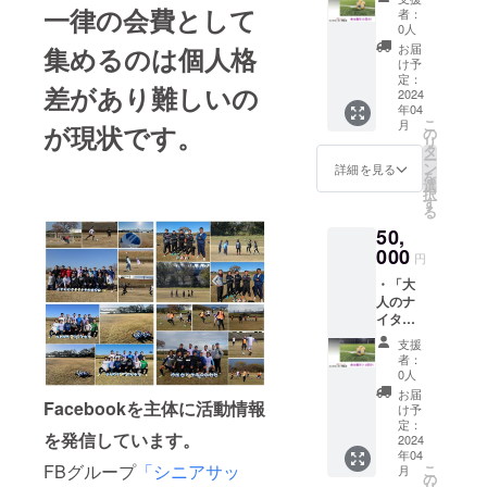
会」参
一律の会費として
者：
加権利
0人
（8回
お届
集めるのは個人格
分）
け予
・ サ
定：
差があり難しいの
ンクス
2024
年04
レター
こ
月
が現状です
。
「大人
の
リ
のナイ
タ
ー
ター練
ン
詳細を見る
を
蹴会」
選
択
参加権
す
る
利は
50,
2024年
内8回限
000
円
りで
・「大
す。
人のナ
イター
練蹴
支援
会」参
者：
加権利
0人
（12回
お届
Facebookを主体に活動情報
分）
け予
・ サ
定：
を発信しています。
ンクス
2024
年04
レター
FBグループ
「シニアサッ
こ
月
「大人
の