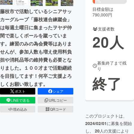
7%
目標金額は
藤枝市で活動しているシニアサッ
まちづくり・地域活性化
790,000円
カーグループ「藤枝連合練蹴会」
は毎週土曜日に集まったヲヤヂ仲
支援者数
CAMPFIRE for Social Good
CAMPFIRE Creation
20
人
間で楽しくボールを蹴っていま
CAMPFIREふるさと納税
machi-ya
コミュニティ
す。練習のみの為会費等はありま
せんが、参加人数も増え使用料負
担や消耗品等の維持費も必要とな
募集終了まで残
りました。１００才まで活動継続
り
を目指してます！何卒ご支援よろ
終了
しくお願い致します。
ポスト
シェア
LINEで送る
URLコピー
埋め込み
QRコード
このプロジェクトは、
2024/02/01
に募集を開始
し、
20
人の支援により