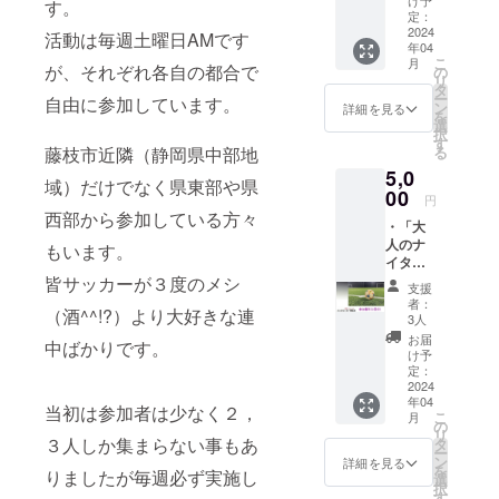
け予
す。
を保有して
ターを
定：
お届け
2024
活動は毎週土曜日AMです
います。
年04
致しま
こ
月
す。
が、それぞれ各自の都合で
の
リ
「大人
また自身も
タ
ー
自由に参加しています。
のナイ
ン
詳細を見る
地元のサッ
を
ター練
選
択
カーチーム
蹴会」
す
藤枝市近隣（静岡県中部地
る
の参加
藤枝東FCシ
5,0
権利は
域）だけでなく県東部や県
ニアでプ
無し
00
円
レーしてお
西部から参加している方々
・「大
り、2013年
人のナ
もいます。
にはJFA全国
イター
練蹴
皆サッカーが３度のメシ
シニア50
支援
会」参
者：
サッカー大
（酒^^!?）より大好きな連
加権利
3人
会にも出場
（2回
お届
中ばかりです。
分）
け予
しました。
・ サ
定：
Facebookグ
ンクス
2024
年04
レター
ループ「シ
当初は参加者は少なく２，
こ
月
「大人
の
ニアサッ
リ
のナイ
３人しか集まらない事もあ
タ
ー
カーの輪」
ター練
ン
詳細を見る
を
りましたが毎週必ず実施し
蹴会」
と「女子
選
択
参加権
す