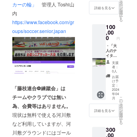
リ
のナイ
タ
カーの輪」
管理人 Toshi山
ー
ター練
ン
詳細を見る
を
蹴会」
選
内
択
参加権
す
る
利は
https://www.facebook.com/gr
100
2024年
oups/soccer.senior.japan
内12回
,00
限りで
0
円
す。
・「大
人のナ
イター
練蹴
支援
会」参
者：
加権利
0人
（2４回
お届
分）
け予
・ サ
定：
「藤枝連合⚽練蹴会」は
ンクス
2024
年04
レター
チームやクラブでは無い
こ
月
「大人
の
リ
のナイ
タ
為、会費等はありません。
ー
ター練
ン
詳細を見る
を
蹴会」
現状は無料で使える河川敷
選
択
参加権
す
る
など利用していますが、河
利は
300
2024年
川敷グラウンドにはゴール
内24回
,00