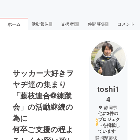
活動報告
支援者
仲間募集
コメント
ホーム
5
20
1
サッカー大好きヲ
ヤヂ達の集まり
toshi1
「藤枝連合⚽練蹴
4
会」の活動継続の
静岡県
他に2件の
為に
プロジェク
トを掲載し
何卒ご支援の程よ
ています
静岡県藤枝