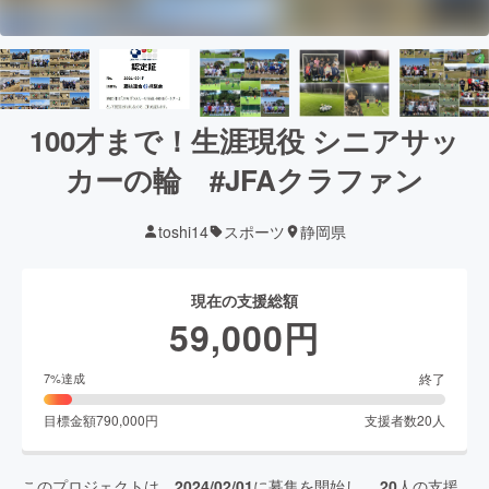
100才まで！生涯現役 シニアサッ
カーの輪 #JFAクラファン
toshi14
スポーツ
静岡県
現在の支援総額
59,000
円
終了
7
%達成
目標金額
790,000
円
支援者数
20
人
このプロジェクトは、
2024/02/01
に募集を開始し、
20
人の支援