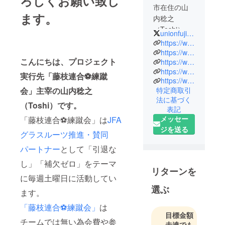
ろしくお願い致し
市在住の山
ます。
内稔之
（Toshi）で
unionfujieda
す。
https://www.facebook.com/yamauchi.toshiyuki
JFAグラス
https://www.facebook.com/groups/soccer.senior.japan/
こんにちは、プロジェクト
https://www.facebook.com/groups/nadeshico.soccer/
ルーツ推
https://www.facebook.com/groups/3945304695513091
進・賛同
実行先「藤枝連合⚽練蹴
https://www.facebook.com/shimoaobase
パートナー
特定商取引
会」主宰の山内稔之
「藤枝連合⚽
法に基づく
（Toshi）です。
練蹴会」の
表記
主宰者で
メッセー
「藤枝連合⚽練蹴会」は
JFA
す。
ジを送る
グラスルーツ推進・賛同
同「しもあ
パートナー
として「引退な
おベース」
の代表戸締
し」「補欠ゼロ」をテーマ
リターンを
役でもあり
に毎週土曜日に活動してい
ます^^！
選ぶ
ます。
1991年に
「藤枝連合⚽練蹴会」
は
目標金額
JFA日本サッ
チームでは無い為会費や参
未達でも