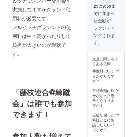
ピッチでメンバー交流会を
23:59:59
ま
実施してますがグランド使
でに集まっ
用料が必要です。
た金額が
フルピッチグランンドの使
ファンディ
ングされま
用料は中々高かったりして
す。
負担が大きいのが現状で
す。
支援に関するよ
くある質問
手数料はいく
らかかります
か？
「藤枝連合⚽練蹴
目標金額に届
かなかった場
合どうなりま
会」は誰でも参加
すか？
できます！
支援で困った
時はどこに相
談したらいい
ですか？
参加人数も増えて