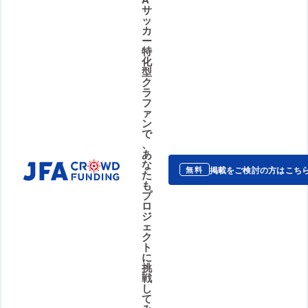
サ
ッ
カ
ー
特
化
型
ク
ラ
フ
ァ
ン
で
、
あ
な
掲載をご検討の方はこち
無料
た
も
プ
ロ
ジ
ェ
ク
ト
に
挑
戦
し
て