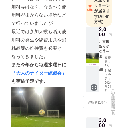
カー協会公
リターン
加料等はなく、なるべく使
認C級コーチ
が届きま
用料が掛からない場所など
取得後、３
す
(All-in
０年以上
方式)
で行っていましたが
サッカー指
2,0
最近では参加人数も増え使
導で現場に
00
円
用料の発生や練習用具や消
携わってき
ご支援
ました。
ありが
耗品等の維持費も必要と
とうご
その他JFAで
ざいま
なってきました。
支援
はサッカー
す！ サ
者：
また今年から毎週水曜日に
ンクス
＆フットサ
7人
レター
お届
ル４級審判
「大人のナイター練蹴会」
をお届
け予
員、スポー
け致し
定：
も実施予定です。
ます。
2024
ツマネ
年04
ジャーズカ
こ
月
の
リ
レッジG2
タ
ー
ン
JIFF日本障
詳細を見る
を
選
がい者サッ
択
す
る
カー連盟公
3,0
認JIFF普及
00
円
リーダー