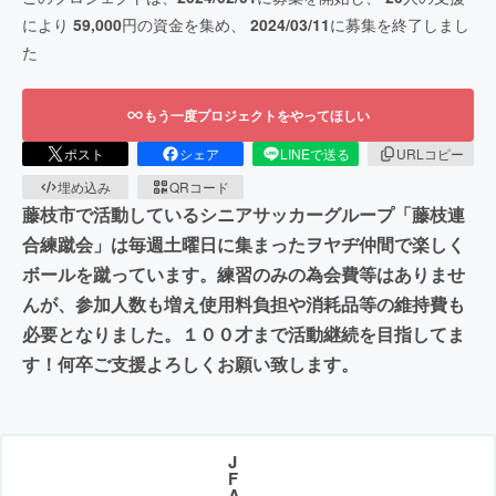
により
59,000
円の資金を集め、
2024/03/11
に募集を終了しまし
た
もう一度プロジェクトをやってほしい
ポスト
シェア
LINEで送る
URLコピー
埋め込み
QRコード
藤枝市で活動しているシニアサッカーグループ「藤枝連
合練蹴会」は毎週土曜日に集まったヲヤヂ仲間で楽しく
ボールを蹴っています。練習のみの為会費等はありませ
んが、参加人数も増え使用料負担や消耗品等の維持費も
必要となりました。１００才まで活動継続を目指してま
す！何卒ご支援よろしくお願い致します。
J
F
A