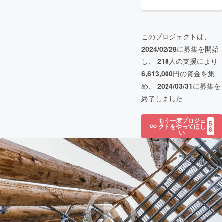
このプロジェクトは、
2024/02/28
に募集を開始
し、
218
人の支援により
6,613,000
円の資金を集
め、
2024/03/31
に募集を
終了しました
もう一度プロジェ
5
クトをやってほし
8
い