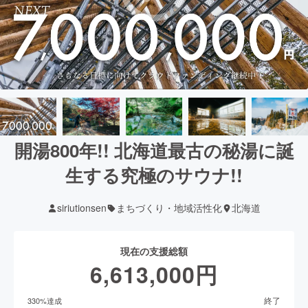
開湯800年!! 北海道最古の秘湯に誕
生する究極のサウナ!!
siriutionsen
まちづくり・地域活性化
北海道
現在の支援総額
6,613,000
円
終了
330
%達成