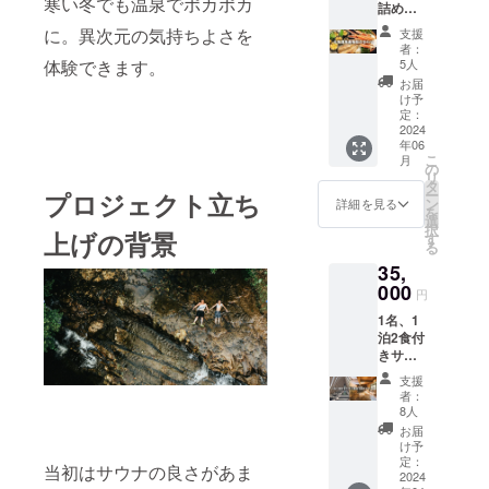
寒い冬でも温泉でポカポカ
詰め合
来客の
個）桶
みくだ
わせ
皆さま
※【入浴
さ
に。異次元の気持ちよさを
支援
セット
にご覧
剤使用
い。）
者：
（旬の
いただ
方法】
5人
体験できます。
（※支援
鮮魚
けるよ
浴槽の
１件に
お届
セッ
う館内
お湯１
け予
つき、6
ト） ※
に飾ら
定：
５０～
名まで
写真は
2024
せてい
２００ℓ
ご一緒
年06
イメー
ただき
に対し
に参加
こ
月
ジにな
ます。
の
て一包
するこ
リ
りま
※施工次
タ
（25
とが可
ー
プロジェクト立ち
す。 時
第で提
ン
ｇ）を
詳細を見る
能で
を
期に
出場所
選
溶かし
す。）
択
よって
上げの背景
は変更
す
よくか
※チケッ
る
商品の
になる
き混ぜ
トの有
35,
中身は
可能性
て入浴
効期限
異なり
000
がござ
してく
がござ
円
ますが
いま
ださ
います
1名、1
ご了承
す。
い。 ※
のでご
泊2食付
くださ
「掲載
サウナ
了承く
きサウ
い。 配
希望す
ハッ
ださ
ナ宿泊
送指定
るお名
ト・サ
い。
支援
プラン
日等詳
前を備
ウナタ
者：
（発行
チケッ
細を備
考欄に
8人
オル・
から1
ト サウ
考欄に
記載く
桶は現
お届
年）
ナ（呼
記載し
ださ
け予
在制作
吸の
てくだ
定：
い。公
中の為
当初はサウナの良さがあま
間）に
2024
さい。
序良俗
画像等