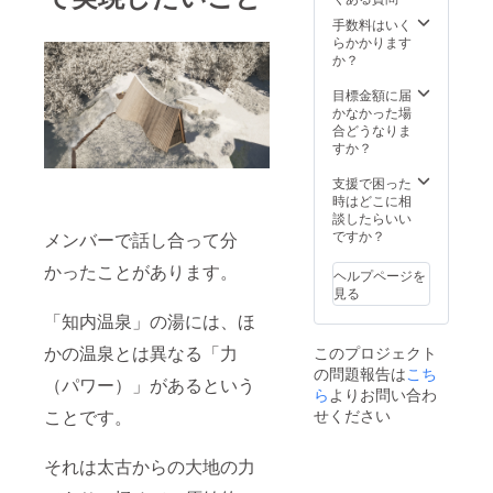
に反す
年） 企
る名称
業様や
手数料はいく
は変更
サウナ
らかかります
いただ
を応援
か？
くか掲
してく
載をお
れた
目標金額に届
断りさ
方々の
かなかった場
せて頂
お名前
合どうなりま
く可能
をサウ
すか？
性があ
ナの素
りま
材でも
支援で困った
す。プ
ある道
時はどこに相
ロジェ
南杉で
談したらいい
クト終
作りプ
ですか？
メンバーで話し合って分
了後に
レート
記載内
（大）
かったことがあります。
ヘルプページを
容の最
を館内
見る
終確認
に飾ら
「知内温泉」の湯には、ほ
を行わ
せて頂
せてい
き 顕彰
かの温泉とは異なる「力
このプロジェクト
ただき
させて
の問題報告は
こち
ま
いただ
（パワー）」があるという
す。」
きま
ら
よりお問い合わ
※ネーム
す。 ※
ことです。
せください
プレー
施工次
トのサ
第で提
イズは
出場所
それは太古からの大地の力
今の段
は変更