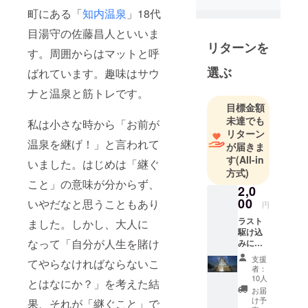
町にある「
知内温泉
」18代
渡来に遡
り、宝治元
目湯守の佐藤昌人といいま
年（1247）
リターンを
す。周囲からはマットと呼
に薬師堂を
選ぶ
ばれています。趣味はサウ
建立したの
が始まりと
ナと温泉と筋トレです。
されていま
目標金額
す。
未達でも
私は小さな時から「お前が
リターン
その温泉
温泉を継げ！」と言われて
が届きま
は、異なる
す
(All-in
いました。はじめは「継ぐ
泉質とさま
方式)
ざまな効能
こと」の意味が分からず、
2,0
により、訪
00
いやだなと思うこともあり
円
れる人々を
ラスト
ました。しかし、大人に
癒します。
駆け込
四季折々に
なって「自分が人生を賭け
みに一
言応援
彩り豊かな
支援
てやらなければならないこ
メッ
者：
木々、
セージ
10人
とはなにか？」を考えた結
年輪を重ね
をお待
お届
ちして
た杉や道南
け予
果、それが「継ぐこと」で