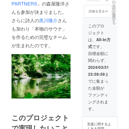
レート
効期限
回利用
の
PARTNERS
」の森屋隆洋さ
リ
（中）
がござ
券付 ※
タ
ー
を館内
います
利用
ン
んも参加が決まりました。
詳細を見る
を
に飾ら
のでご
日、時
選
択
せて頂
了承く
間帯
さらに詩人の
黒川隆介
さん
す
る
き 顕彰
ださ
（午
このプロ
も加わり「本物のサウナ」
させて
い。
前、午
ジェクト
いただ
（発行
後、夕
を作るための完璧なチーム
きま
から1
方）を
は、
All-In方
す。 ※
年）
お選び
が生まれたのです。
式
です。
施工次
いただ
第で提
き、施
目標金額に
出場所
設まで
関わらず、
は変更
直接お
になる
申し込
2024/03/31
可能性
みくだ
23:59:59
ま
がござ
さい。
いま
※チケッ
でに集まっ
す。
トの有
た金額が
「掲載
効期限
希望す
がござ
ファンディ
るお名
います
ングされま
前を備
のでご
考欄に
了承く
す。
記載く
ださ
このプロジェクト
ださ
い。
い。公
（発行
支援に関するよ
序良俗
から1
で実現したいこと
くある質問