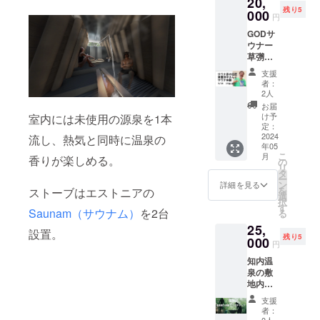
20,
から温
す。 ※
ルは現
残り5
泉の歴
000
支援１
在制作
円
史まで
件につ
中の為
GODサ
学びな
き、8名
画像等
ウナー
がら サ
までご
はござ
草彅氏
ウナの
一緒に
いませ
のサウ
入り方
利用す
ん 出来
支援
ナにま
までレ
ること
上がり
者：
つわる
ク
が可能
2人
次第
ありが
チャー
です。
アップ
お届
たい話
！ サウ
※利用
け予
室内には未使用の源泉を1本
させて
を聞き
ナオー
定：
日、時
頂きま
ながら
2024
流し、熱気と同時に温泉の
プン後
間帯
す。 入
年05
の サウ
の
（午
浴剤は
こ
月
香りが楽しめる。
ナ体
5/18（
の
前、午
現在知
リ
験！ サ
土）13
タ
後、夕
内温泉
ー
ウナの
時から
ン
方）を
詳細を見る
で販売
を
ストーブはエストニアの
巨匠の
15時ま
選
お選び
してい
択
サウナ
での 実
す
いただ
る物に
Saunam（サウナム）
を2台
る
の歴史
施にな
き、施
なりま
25,
から温
ります
設まで
設置。
す。
残り5
泉の歴
000
また、
直接お
円
史まで
建築家
申し込
知内温
学びな
であり
みくだ
泉の敷
がら サ
今回の
さい。
地内に
ウナの
知内温
※チケッ
ある土
入り方
泉のサ
トは
支援
地で 自
までレ
ウナ
メール
者：
分の好
ク
0人