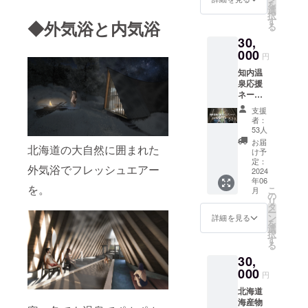
を
トと
心くだ
選
択
なって
さい。
す
◆外気浴と内気浴
る
おりま
貴重な
30,
す。 ＜
体験が
リター
000
できる
円
ン内容
プラン
知内温
＞ ・知
です。
泉応援
内温泉
お子様
ネーム
オリジ
連れで
プレー
ナルサ
も楽し
支援
ト
ウナ
むこと
者：
（小）
ハット
ができ
53人
企業様
・知内
ます。
お届
北海道の大自然に囲まれた
やサウ
温泉入
（※体験
け予
ナを応
浴剤
定：
時間は
外気浴でフレッシュエアー
援して
2024
（30
約3時間
年06
くれた
袋） ・
となり
を。
こ
月
方々の
知内温
の
ます。
リ
お名前
泉オリ
タ
日程
ー
をサウ
ジナル
ン
と、午
詳細を見る
を
ナの素
（２
選
前また
択
材でも
枚）サ
す
は午後
る
使用し
ウナタ
の時間
30,
ている
オル ・
帯をお
道南杉
000
知内温
選びい
円
でプ
泉で
ただ
北海道
レート
使って
き、お
海産物
を作り
いる（1
申し込