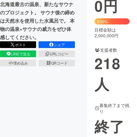
0
円
北海道最古の温泉、新たなサウナ
まちづくり・地域活性化
のプロジェクト。 サウナ後の締め
は天然水を使用した水風呂で。 本
330%
物の温泉×サウナの威力をぜひ体
目標金額は
CAMPFIRE for Social Good
CAMPFIRE Creation
2,000,000円
感してください。
CAMPFIREふるさと納税
machi-ya
コミュニティ
ポスト
シェア
支援者数
LINEで送る
URLコピー
218
埋め込み
QRコード
人
募集終了まで残
り
終了