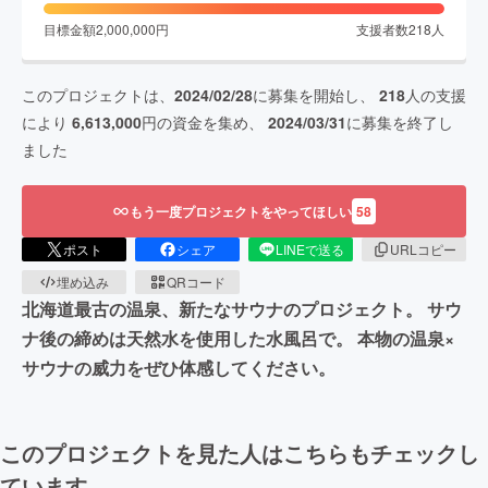
目標金額
2,000,000
円
支援者数
218
人
このプロジェクトは、
2024/02/28
に募集を開始し、
218
人の支援
により
6,613,000
円の資金を集め、
2024/03/31
に募集を終了し
ました
もう一度プロジェクトをやってほしい
58
ポスト
シェア
LINEで送る
URLコピー
埋め込み
QRコード
北海道最古の温泉、新たなサウナのプロジェクト。 サウ
ナ後の締めは天然水を使用した水風呂で。 本物の温泉×
サウナの威力をぜひ体感してください。
このプロジェクトを見た人はこちらもチェックし
ています