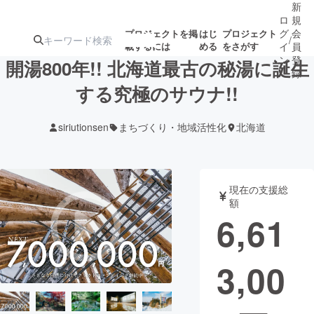
新
ロ
規
グ
会
プロジェクトを掲
はじ
プロジェクト
/
載するには
める
をさがす
イ
員
ン
登
開湯800年!! 北海道最古の秘湯に誕生
録
する究極のサウナ!!
人気のプロ
注目のリ
注目の新着プロ
募集終了が近いプ
もうすぐ公開
siriutionsen
まちづくり・地域活性化
北海道
ジェクト
ターン
ジェクト
ロジェクト
されます
アート・写真
音楽
現在の支援総
額
6,61
テクノロジー・ガジェット
ゲーム・サ
3,00
映像・映画
書籍・雑誌
ビジネス・起業
チャレンジ