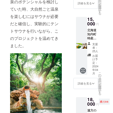
ー
泉のポテンシャルを検討し
温泉の
※到着後
ン
詳細を見る
を
入浴剤
は冷蔵
選
ていた時、大自然ごと温泉
択
のリ
にて保
す
る
ターン
存お早
を楽しむにはサウナが必要
15,
プラン
めにお
となっ
000
食べ下
だと確信し、実験的にテン
円
ており
さい。
北海道
トサウナを行いながら、こ
ます。
知内町
もちろ
のプロジェクトを温めてき
特産品
んギフ
詰め合
トにも
支援
ました。
わせ
どう
者：
セット
ぞ！ 上
25人
海の幸
の湯・
お届
（牡
下の湯
け予
蠣）：
個数指
定：
北海道
2024
定でき
年04
知内町
ます！
こ
月
産 山の
上の湯
の
リ
幸（ニ
はお肌
タ
ー
ラ）：
に良い
ン
詳細を見る
を
北海道
女将の
選
択
知内町
湯！ 下
す
る
産 まし
の湯は
18,
ろ（日
疲労回
残り96
本
000
復！湯
円
酒）：
守の
遠方の
主要原
湯！！