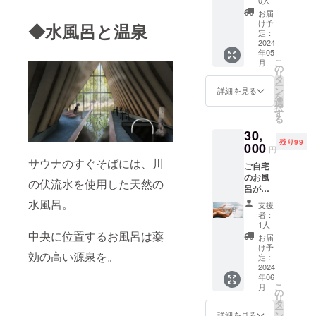
（呼吸
でのご
きな大
チャー
の間）
連絡と
お届
きさに
！ サウ
をデザ
け予
なりま
◆水風呂と温泉
穴を掘
ナオー
定：
インし
す。 ※
り自分
2024
プン後
た 森屋
サウナ
年05
だけの
の
さんか
ドリン
こ
月
温泉が
5/18（
の
ら呼吸
ク・タ
リ
作れま
土）17
タ
の間誕
オル・
ー
す。
時から
ン
生のお
詳細を見る
サウナ
を
（通え
19時の
選
話も聞
ポン
択
る方は
実施に
す
けま
チョ付
る
満足す
なりま
す。 1
き ※チ
30,
るまで
す 1日
日だけ
ケット
残り99
通って
000
だけの
のとて
の有効
円
掘って
とても
も貴重
期限が
サウナのすぐそばには、川
ご自宅
いただ
貴重な
な体験
ござい
のお風
いても
体験の
のため1
の伏流水を使用した天然の
ますの
呂が知
かまい
ため1名
名1口の
でご了
内温泉
ませ
1口の支
水風呂。
支援と
承くだ
支援
に！！
ん） 遠
援とな
なりま
者：
さい。
サウナ
方のお
りま
1人
す。 是
（発行
気分も
中央に位置するお風呂は薬
客様の
す。 是
非ご参
お届
から1
味わう
方は温
非ご参
け予
加くだ
年）
効の高い源泉を。
ことが
泉ス
定：
加くだ
さい。
できる
2024
タッフ
さい。
年06
オリジ
がお手
こ
月
ナル
伝いし
の
リ
グッズ
ますの
タ
ー
のセッ
で ご安
ン
詳細を見る