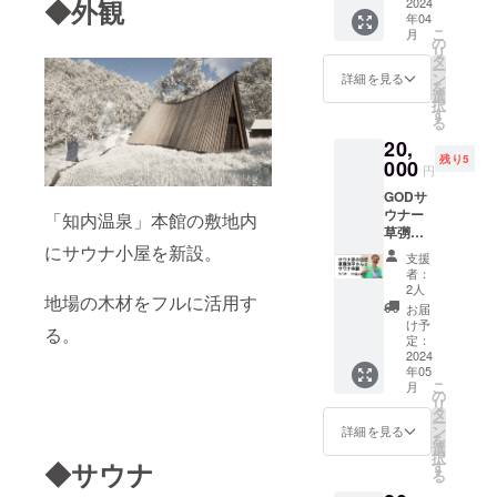
◆外観
20,000
2024
知内温
不可・
（25
年04
円で入
泉オリ
冷蔵便
ｇ）を
こ
月
浴する
ジナル
の
での発
溶かし
リ
ことが
（1枚）
タ
送） 知
よくか
ー
できま
サウナ
ン
内町の
詳細を見る
き混ぜ
を
す。 最
タオル
選
特産品
て入浴
択
大8名ま
※【入浴
す
を味わ
してく
る
で2時間
剤使用
える
ださ
20,
30分、
方法】
セット
い。
残り5
貸し切
000
浴槽の
になっ
円
りで入
お湯１
ており
GODサ
る事が
５０～
ます。
ウナー
出来る
「知内温泉」本館の敷地内
２００ℓ
北海道
草彅氏
プラン
に対し
の味を
にサウナ小屋を新設。
のサウ
となっ
て一包
存分に
支援
ナにま
ており
（25
堪能し
者：
つわる
ます。
ｇ）を
2人
てくだ
地場の木材をフルに活用す
ありが
サウナ
溶かし
さい。
お届
たい話
後の温
よくか
け予
る。
を聞き
泉もも
定：
き混ぜ
ながら
2024
ちろん
て入浴
年05
の サウ
入るこ
してく
こ
月
ナ体
とがで
の
ださ
リ
験！ サ
きるの
タ
い。 ※
ー
ウナの
でリフ
ン
サウナ
詳細を見る
を
巨匠の
レッ
選
ハット
択
サウナ
◆サウナ
シュで
す
とサウ
る
の歴史
きま
ナタオ