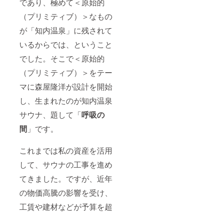
であり、極めて＜原始的
階では
になる
決まっ
可能性
（プリミティブ）＞なもの
ていま
がござ
せんの
いま
が「知内温泉」に残されて
で 決ま
す。
り次第
「掲載
いるからでは、ということ
追って
希望す
記載い
るお名
でした。そこで＜原始的
たしま
前を備
（プリミティブ）＞をテー
す。
考欄に
記載く
マに森屋隆洋が設計を開始
ださ
い。公
し、生まれたのが知内温泉
序良俗
に反す
サウナ、題して「
呼吸の
る名称
は変更
間
」です。
いただ
くか掲
載をお
これまでは私の資産を活用
断りさ
して、サウナの工事を進め
せて頂
く可能
てきました。ですが、近年
性があ
りま
の物価高騰の影響を受け、
す。プ
ロジェ
工賃や建材などが予算を超
クト終