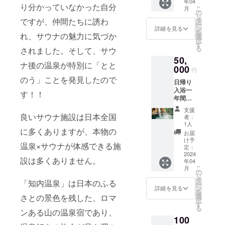
年04
入れる
※産地：
に反す
り分かっていなかった自分
はござ
こ
月
特別プ
北海道
の
る名称
いませ
リ
ランで
※到着後
ですが、
仲間たちに誘わ
タ
は変更
ん 出来
ー
す！ サ
は冷蔵
ン
いただ
詳細を見る
上がり
を
れ、サウナの魅力に気づか
ウナで
にて保
選
くか掲
次第
択
整った
存お早
す
載をお
アップ
る
されました。そして、サウ
後には
めにお
断りさ
させて
50,
温泉に
食べ下
せて頂
頂きま
ナ後の温泉が特別に「とと
浸か
000
さい。
く可能
す。 入
円
り、そ
性があ
浴剤は
のう」ことを発見したので
日帰り
の後お
りま
現在知
入浴一
食事を
す！！
す。プ
内温泉
年間無
して
ロジェ
で販売
料パス
ゆっく
クト終
してい
支援
1年間無
りリ
良いサウナ施設は日本全国
了後に
者：
る物に
料で知
ラック
1人
記載内
なりま
に多くありますが、本物の
内温泉
スでき
容の最
お届
す。
に入る
る贅沢
け予
終確認
温泉×サウナが体感できる施
事が出
な1泊プ
定：
を行わ
来ます
2024
ランと
せてい
設は多くありません。
年04
毎日入
なって
ただき
こ
月
りに来
おりま
の
ま
リ
るお客
す。 通
タ
す。」
「知内温泉」は日本のふる
ー
さまに
常のご
ン
詳細を見る
※ネーム
を
は回数
予約時
選
さとの景色を残した、ロマ
プレー
択
券より
にチ
す
トのサ
る
お得な
ンある山の温泉宿であり、
ケット
イズは
100
パス
がある
今の段