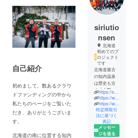
siriutio
nsen
北海道
初めてのプ
ロジェクト
です
自己紹介
北海道最古
の知内温泉
は歴史も古
初めまして。数あるクラウ
く「大野土
https://shiriuchionsen.com/
ドファンディングの中から
佐日記」に
https://www.instagram.com/shiriuchi_onsen/
私たちのページをご覧いた
よれば元久2
https://www.facebook.com/profile.php?id=100003120309364
特定商取引
年
だき、ありがとうございま
法に基づく
（1205）、
す。
表記
砂金を求め
メッセー
る
ジを送る
北海道の南に位置する知内
荒木大学の