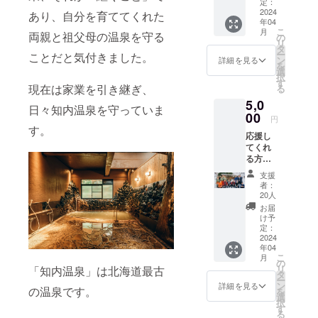
おりま
定：
でも珍しい
す。 知
2024
あり、自分を育ててくれた
年04
竹林など大
内温泉
こ
月
専務か
両親と祖父母の温泉を守る
の
自然に囲ま
リ
ら感謝
タ
れた知内温
ー
ことだと気付きました。
のお返
ン
詳細を見る
を
事が届
泉で、身も
選
択
きま
す
心もリフ
現在は家業を引き継ぎ、
る
す！ 残
レッシュし
5,0
り3日専
日々知内温泉を守っていま
用リ
00
てはいかが
円
ターン
す。
でしょう
応援し
です。
てくれ
か。
る方に
知内温
支援
泉から
者：
の熱い
20人
メッ
お届
セージ
け予
をお送
定：
りいた
2024
年04
しま
こ
月
す。
の
リ
「知内温泉」は北海道最古
タ
ー
ン
詳細を見る
の温泉です。
を
選
択
す
る