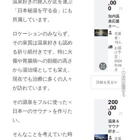
温泉好きの旅人が足を運ぶ
ポート
,00
事をお
階では
になり
伝えく
0
決まっ
円
「日本秘湯を守る会」にも
ます。
ださ
ていま
※チケッ
知内温
い。 ご
せんの
所属しています。
トの有
泉応援
予約の
で 決ま
効期限
ネーム
際にア
り次第
がござ
プレー
レル
ロケーションのみならず、
追って
支援
います
ト（木
ギー等
記載い
者：
のでご
製）中
その泉質は温泉好きも認め
がござ
18人
たしま
了承く
サイズ
いまし
す。
お届
る折り紙付きです。特に火
ださ
日帰り
たらお
け予
い。
サウナ
伝えく
定：
傷や胃腸病への効能の高さ
（発行
（呼吸
2024
ださ
年06
から1
の間）
い。 ※
から湯治場としても栄え、
こ
月
年）
１回利
チケッ
の
リ
用券付
トの有
タ
現在でも治療に多くの人々
ー
※利用
効期限
ン
詳細を見る
を
日、時
がござ
が訪れています。
選
択
間帯
います
す
る
（午
のでご
200
その源泉をフルに使った＜
前、午
了承く
後、夕
,00
ださ
日本一のサウナ＞を作りた
方）を
い。
0
円
お選び
（発行
い。
いただ
温泉＆
から1
き、施
サウナ
年） ※
設まで
好きに
チケッ
そんなことを考えていた時
直接お
おすす
トは
支援