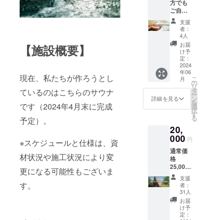
方でも
材料 →
自宅で
ご自宅
米（北
知内温
で知内
海道知
泉を楽
支援
温泉と
内町
しんで
者：
サウナ
産） ※
下さ
4人
気分を
製造地
い。 ※
お届
【施設概要】
楽しめ
（秋田
現在制
け予
るオリ
県） ※
定：
作中の
ジナル
2024
到着後
オリジ
年06
グッズ
は冷蔵
ナルサ
現在、私たちが作ろうとし
こ
月
がセッ
にて保
の
ウナ
リ
トと
存お早
タ
ハット
ているのはこちらのサウナ
ー
なって
めにお
ン
知内温
詳細を見る
を
おりま
です（2024年4月末に完成
食べ下
選
泉で販
択
す。 ＜
さい。
す
売中の
る
予定）。
リター
牡蠣＆
入浴剤
20,
ン内容
ニラの
のセッ
＞ ・知
000
収穫時
トにな
円
※スケジュールと仕様は、資
内温泉
期が5月
ります
通常価
オリジ
までの
※【入浴
材状況や施工状況により変
格
ナルサ
ため、
剤使用
25,000
ウナ
準備出
方法】
更になる可能性もございま
円のサ
ハット
来次第
浴槽の
支援
ウナ
・知内
の発送
す。
お湯１
者：
（呼吸
温泉入
となり
31人
５０～
の間）
浴剤
ます。
２００ℓ
お届
が特別
（30
（発送
け予
に対し
価格
袋） ・
定：
日指定
て一包