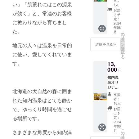
沢山お
い」「肌荒れにはこの源泉
北海道
4人
くりま
※到着後
お届
が効く」と、常連のお客様
す！！
は冷蔵
け予
好評に
にて保
定：
に教わりながら育ちまし
つきニ
2024
存お早
年06
ラだけ
めにお
た。
こ
月
のリ
食べ下
の
リ
ターン
さい。
タ
ー
も ご用
ン
地元の人々は温泉を日常的
詳細を見る
を
意いた
選
択
しま
に使い、愛してくれていま
す
る
す。 配
す。
13,
送指定
日等詳
000
円
細を備
知内温
考欄に
泉オリ
記載し
ジナル
てくだ
北海道の大自然の森に囲ま
のサウ
さい。
支援
ナハッ
お浸し
者：
れた知内温泉はとても静か
トと 知
等のニ
18人
内温泉
ラの味
で、ゆっくり時間を過ごせ
お届
に入り
をお楽
け予
に来ら
る場所です。
しみく
定：
れない
2024
ださ
年06
お客様
い！！
こ
月
さまざまな角度から知内温
の為に
※産地：
の
リ
も 知内
北海道
タ