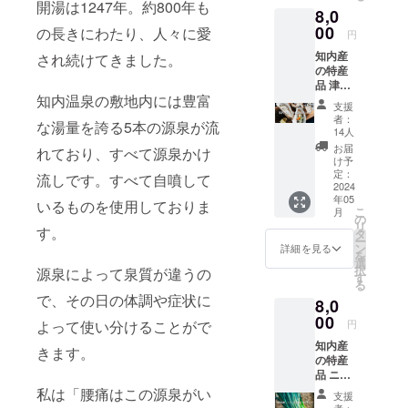
開湯は1247年。約800年も
8,0
00
の長きにわたり、人々に愛
円
知内産
され続けてきました。
の特産
品 津軽
知内温泉の敷地内には豊富
海峡で
支援
育った
者：
な湯量を誇る5本の源泉が流
牡蠣を
14人
直送い
お届
れており、すべて源泉かけ
たしま
け予
す！ 好
定：
流しです。すべて自噴して
評につ
2024
年05
き牡蠣
いるものを使用しておりま
こ
月
だけの
の
リ
リター
す。
タ
ー
ンを 追
ン
詳細を見る
を
加いた
選
択
源泉によって泉質が違うの
しま
す
る
す！ 配
で、その日の体調や症状に
8,0
送指定
日等詳
00
円
よって使い分けることがで
細を備
知内産
考欄に
きます。
の特産
記載し
品 ニラ
てくだ
【北の
さい。
私は「腰痛はこの源泉がい
支援
華】を
※産地：
者：