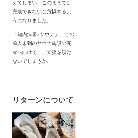
了後に
えてしまい、このままでは
記載内
完成できないと危惧するよ
容の最
終確認
うになりました。
を行わ
せてい
ただき
「知内温泉×サウナ」、この
ま
す。」
前人未到のサウナ施設の完
※ネーム
プレー
成へ向けて、ご支援を頂け
トのサ
ないでしょうか。
イズは
今の段
階では
決まっ
ていま
せんの
で 決ま
り次第
リターンについて
追って
記載い
たしま
す。