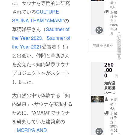
申し込
め！！
メール
に、サウナを専門的に研究
者：
みくだ
呼吸の
でのご
0人
さい。
間また
されている
CULTURE
連絡と
お届
※チケッ
は、テ
なりま
け予
SAUNA TEAM "AMAMI"
の
トの有
ントサ
す。
定：
効期限
ウナの
2024
草彅洋平さん（
Saunner of
年04
がござ
どちら
こ
月
います
かを月2
の
the Year 2023
、
Saunner of
リ
のでご
回ご利
タ
ー
了承く
用可能
ン
詳細を見る
the Year 2021
受賞者！！）
を
ださ
です。
選
択
い。
予約制
と出会い、仲間と草彅さん
す
る
（発行
の為空
を交えた＜知内温泉サウナ
250
から1
きのあ
年） 企
る時間
,00
プロジェクト＞がスタート
業様や
のみに
0
円
サウナ
なるの
しました。
を応援
ですが
知内温
してく
温泉は
泉応援
れた
いつで
ネーム
大自然の中で体験する「知
方々の
も利用
プレー
支援
お名前
可能な
ト（木
内温泉」×サウナを実現する
者：
をサウ
プラン
製）大
4人
ために、"AMAMI"でサウナ
ナの素
となっ
サイズ
お届
材でも
ており
日帰り
け予
を研究していた建築家の
ある道
ます。
サウナ
定：
南杉で
※チケッ
（呼吸
2024
「
MORIYA AND
年06
作りプ
トの有
の間）3
こ
月