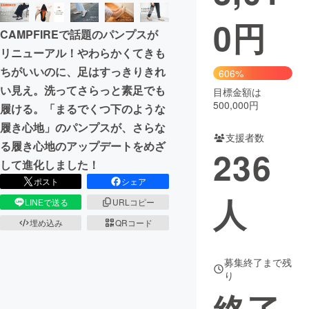
0
円
まちづくり・地域活性化
CAMPFIREで話題のパンプスが
リニューアル！やわらかくてきも
CAMPFIRE for Social Good
CAMPFIRE Creation
ちがいいのに、足はすっきりきれ
606%
CAMPFIREふるさと納税
machi-ya
コミュニティ
い見え。洗ってさらっと素足でも
目標金額は
500,000円
履ける。「まるでくつ下のような
履き心地」のパンプスが、さらな
支援者数
る履き心地のアップデートをめざ
236
して進化しました！
ポスト
シェア
人
LINEで送る
URLコピー
埋め込み
QRコード
募集終了まで残
り