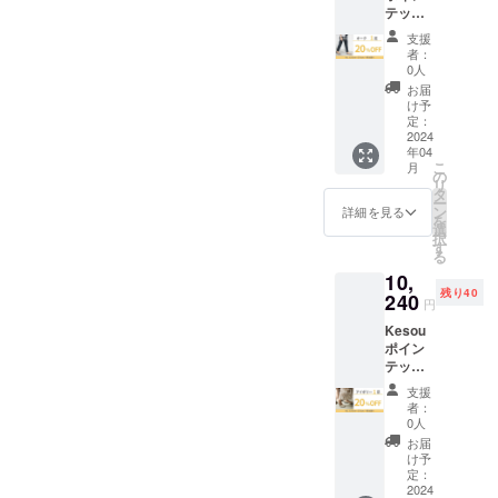
た社会
ていた
イズ交
交換品
テッド
価格よ
ン
情勢の
だきま
換のみ
の再交
トゥパ
り
シュー
影響等
す。 ※
支援
承りま
換・返
ンプス
20%OF
クリッ
によ
者：
税込、
す。 ※
品は
オーク1
F ・お
プをご
0人
り、お
送料込
返品・
承って
足 パン
届け予
利用の
届け時
お届
の価格
交換は
おりま
プス
定：3月
場合
け予
期に遅
です。
商品到
せん。
【販売
下旬 ・
定：
は、リ
れが発
※デザイ
着後14
予定価
2024
オプ
ボン1点
生する
ン・仕
日間以
年04
格
ション
500円の
可能性
様は変
内・室
こ
月
12800
にてサ
の
リター
がござ
更にな
内での
リ
円→早
イズを
タ
ンを合
いま
る可能
ご試着
ー
割価格
ご選択
ン
わせて
詳細を見る
す。 ※
性もご
利用の
を
10240
くださ
選
ご支援
お届け
ざいま
み無料
択
円】 ・
い。サ
す
お願い
が完了
す。ご
で承っ
る
先着40
イズは
いたし
したカ
了承く
ており
10,
様限
19.5～
ます。
ラーか
ださ
ます。
残り40
定！販
240
27.0cm
※生産の
ら順次
円
い。 ※
交換品
売予定
よりお
都合
一般販
交換は
の再交
Kesou
価格よ
選びい
上、ま
売を開
原則サ
換・返
ポイン
り
ただけ
た社会
始させ
イズ交
品は
テッド
20%OF
ます。
情勢の
ていた
換のみ
承って
トゥパ
F ・お
・リボ
影響等
だきま
支援
承りま
おりま
ンプス
届け予
ン
によ
者：
す。 ※
す。 ※
せん。
アイボ
定：4月
シュー
0人
り、お
税込、
返品・
リー1足
・オプ
クリッ
届け時
お届
送料込
交換は
パンプ
ション
プをご
け予
期に遅
の価格
商品到
ス【販
にてサ
定：
利用の
れが発
です。
着後14
売予定
2024
イズを
場合
生する