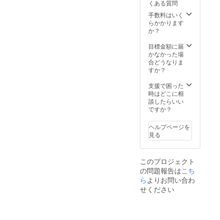
ださ
リボン
上、ま
くある質問
承って
ます。
ます。
一般販
い。 ※
クリッ
た社会
おりま
・リボ
※生産の
手数料はいく
売を開
交換は
プは、
情勢の
せん。
ン
都合
らかかります
始させ
原則サ
原則パ
影響等
シュー
上、ま
か？
ていた
イズ交
ンプス
によ
クリッ
た社会
だきま
換のみ
の発送
り、お
プをご
情勢の
目標金額に届
す。 ※
承りま
と合わ
届け時
利用の
影響等
かなかった場
税込、
す。 ※
せてお
期に遅
場合
によ
合どうなりま
送料込
返品・
届けし
れが発
は、リ
り、お
すか？
の価格
交換は
ます。
生する
ボン1点
届け時
です。
商品到
パンプ
可能性
500円の
期に遅
支援で困った
※デザイ
着後14
スと別
がござ
リター
れが発
時はどこに相
ン・仕
日間以
送にな
いま
ンを合
生する
談したらいい
様は変
内・室
る可能
す。 ※
わせて
可能性
ですか？
更にな
内での
性がご
発送が
ご支援
がござ
る可能
ご試着
ざいま
完了し
お願い
いま
性もご
利用の
ヘルプページを
す。 ※
たカ
いたし
す。 ※
ざいま
み無料
見る
生産の
ラーよ
ます。
お届け
す。ご
で承っ
都合
り順次
※生産の
が完了
了承く
ており
上、ま
一般販
都合
したカ
ださ
ます。
た社会
売を開
このプロジェクト
上、ま
ラーか
い。 ※
交換品
情勢の
始させ
の問題報告は
こち
た社会
ら順次
交換は
の再交
影響等
ていた
情勢の
ら
よりお問い合わ
一般販
原則サ
換・返
によ
だきま
影響等
売を開
イズ交
せください
品は
り、お
す。 ※
によ
始させ
換のみ
承って
届け時
税込、
り、お
ていた
承りま
おりま
期に遅
送料込
届け時
だきま
す。 ※
せん。
れが発
の価格
期に遅
す。 ※
返品・