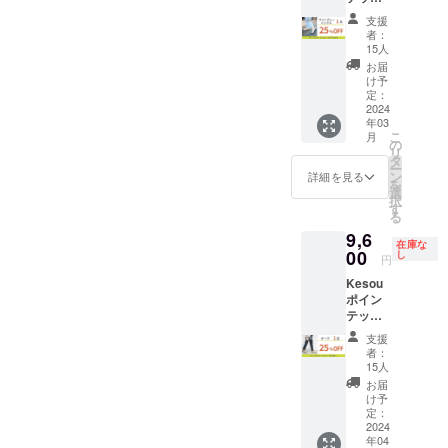
ン
メッ
ず、リ
カラー
承って
トゥパ
円】 ・
シュー
セージ
ターン
支援
より順
おりま
ンプス
お届け
クリッ
受信
者：
を発送
次一般
せん。
ライト
予定：3
プをご
15人
後、1週
するこ
販売を
グレー
月下旬
利用の
間以内
お届
とがで
開始さ
ミック
・オプ
場合
け予
に回答
きませ
せてい
ス1足
ション
定：
は、リ
をお願
んので
ただき
・先着
2024
にてサ
ボン1点
いいた
必ずご
ます。
年03
15様限
イズを
500円の
しま
入力を
※税込、
こ
月
定！販
ご選択
の
リター
す。ま
お願い
送料込
リ
売予定
くださ
タ
ンを合
た、こ
いたし
の価格
ー
価格よ
い。サ
ン
わせて
詳細を見る
ちらの
ます。
です。
を
り
イズは
選
ご支援
入力が
・ご用
※デザイ
択
25%OF
19.5～
す
お願い
ござい
意がで
ン・仕
る
F パン
27.0cm
いたし
ません
きたカ
様は変
9,6
プス
よりお
ます。
と、ご
ラーか
在庫な
更にな
【販売
00
選びい
し
※生産の
希望の
円
ら順次
る可能
予定価
ただけ
都合
靴が作
発送い
性もご
Kesou
格
ます。
上、ま
成でき
たしま
ざいま
ポイン
12800
・リボ
た社会
ず、リ
す。 ブ
す。ご
テッド
円→早
ン
情勢の
ターン
ラッ
了承く
トゥパ
割価格
シュー
影響等
を発送
支援
ク・ラ
ださ
ンプス
9600
クリッ
によ
者：
するこ
イトグ
い。 ※
オーク1
円】 ・
プをご
15人
り、お
とがで
レー
交換は
足 ・先
お届け
利用の
届け時
お届
きませ
ミック
原則サ
着15様
予定：3
場合
け予
期に遅
んので
ス・ネ
イズ交
限定！
月下旬
定：
は、リ
れが発
必ずご
イビー
換のみ
販売予
2024
・オプ
ボン1点
生する
入力を
は3月、
承りま
年04
定価格
ション
500円の