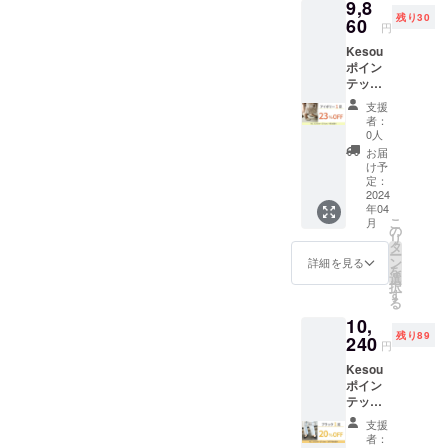
へのコメントやメッセージ
9,8
様限
19.5～
ます。
したカ
了承く
残り30
定！販
60
27.0cm
※生産の
ラーか
円
でお寄せいただいたり、Ｓ
ださ
売予定
よりお
都合
ら順次
い。 ※
Kesou
価格よ
選びい
ＮＳ等でご紹介いただける
上、ま
一般販
交換は
ポイン
り
ただけ
た社会
売を開
原則サ
テッド
とうれしいです。きっと遠
23%OF
ます。
情勢の
始させ
イズ交
トゥパ
F ・お
・リボ
影響等
ていた
支援
換のみ
方でお試しになれない方の
ンプス
届け予
ン
によ
者：
だきま
承りま
アイボ
定：4月
シュー
0人
り、お
す。 ※
ご参考にもなるかと思いま
す。 ※
リー1足
・オプ
クリッ
届け時
お届
税込、
返品・
パンプ
ション
プをご
け予
す。ぜひお待ちしておりま
期に遅
送料込
交換は
ス【販
にてサ
定：
利用の
れが発
の価格
商品到
売予定
2024
す。※なお、大変恐れ入りま
イズを
場合
生する
です。
着後14
年04
価格
ご選択
は、リ
可能性
※デザイ
日間以
こ
月
すが、2月29日（木）～3月
12800
くださ
の
ボン1点
がござ
ン・仕
内・室
リ
円→早
い。サ
タ
500円の
いま
様は変
4日（月）の期間、23.0～
内での
ー
割価格
イズは
ン
リター
詳細を見る
す。 ※
更にな
ご試着
を
9860
19.5～
選
ンを合
25.0cmがお試しいただけな
お届け
る可能
利用の
択
円】 ・
27.0cm
す
わせて
が完了
性もご
み無料
る
先着30
くなっておりますのでご注
よりお
ご支援
したカ
ざいま
で承っ
10,
様限
選びい
お願い
ラーか
す。ご
ており
意ください。現在一般販売
残り89
定！販
240
ただけ
いたし
ら順次
円
了承く
ます。
売予定
ます。
ます。
一般販
ださ
中のモデルは全サイズお試
交換品
Kesou
価格よ
・リボ
※生産の
売を開
い。 ※
の再交
ポイン
り
ン
都合
しいただけます。残り12
始させ
交換は
換・返
テッド
23%OF
シュー
上、ま
ていた
原則サ
品は
トゥパ
F ・お
日、もっともっと多くの方
クリッ
た社会
だきま
支援
イズ交
承って
ンプス
届け予
プをご
情勢の
者：
す。 ※
換のみ
おりま