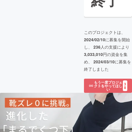
終了
このプロジェクトは、
2024/02/10
に募集を開始
し、
236
人の支援により
3,033,010
円の資金を集
め、
2024/03/10
に募集を
終了しました
もう一度プロジェ
3
クトをやってほし
8
い