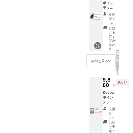
できるメンバーがそろって
ポイン
り
・リボ
ン・仕
連絡いただいた日を受付日
も合わせやすいのが特徴で
テッド
23%OF
います。（なので、過去の
ン
様は変
トゥパ
F ・お
シュー
更にな
として対応させていただき
支援
す。Ｖカットが足をきれい
商品サンプルなどでは辛口
ンプス
届け予
クリッ
る可能
者：
ネイ
定：3月
ます。みなさまに喜んでい
プをご
2人
性もご
に見せてくれるので、パン
の意見があがることもあり
ビー1足
下旬
利用の
ざいま
お届
ただけることを願っており
パンプ
・・オ
ツスーツでもばっちり。や
場合
け予
す。ご
ました…）しかし、今回の
ス【販
プショ
定：
は、リ
了承く
ます。到着まで、どうぞよ
わらかい履き心地なので、
売予定
2024
ンにて
新しいポインテッドトゥを
ボン1点
ださ
年03
価格
サイズ
500円の
い。 ※
ろしくお願いいたします。
こ
一日快適に過ごしていただ
月
実際に履いたショップス
12800
をご選
の
リター
初期不
リ
円→早
択くだ
タ
ンを合
良の場
けると思います。また、ご
ー
タッフが、興奮気味に「こ
割価格
さい。
ン
わせて
詳細を見る
合を除
を
9860
サイズ
選
試着された方からは、「子
ご支援
き、返
れ本当にいいですね！！前
択
円】 ・
は19.5
す
お願い
品・交
る
どもの行事で履こうと思っ
先着30
～
のモデルは正直ちょっと靴
いたし
換はお
9,8
様限
27.0cm
ます。
断りさ
たけど、思った以上に履き
残り24
ズレしちゃったけど、これ
定！販
60
よりお
※生産の
せてて
円
売予定
選びい
都合
いただ
やすいから、普段使いもで
は全然痛くない！！」と
Kesou
価格よ
ただけ
上、ま
きま
ポイン
り
ます。
きるようにしたい…！」と
た社会
す。
言ってくれたのです。彼女
テッド
23%OF
・リボ
情勢の
トゥパ
色を迷われる方も。現在、2
F ・お
ン
はワイズもＣとかなり細幅
影響等
支援
ンプス
届け予
シュー
によ
者：
色で27％オフになるおトク
ライト
なのですが、脱げもせず快
定：3月
クリッ
6人
り、お
グレー
下旬 ・
プをご
届け時
お届
なリターンもまだ少し残っ
適に履けたとのことでし
ミック
オプ
利用の
け予
期に遅
ス1足
ション
定：
場合
ております。普段使い用と
れが発