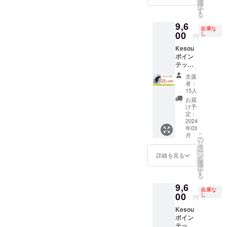
F パン
はブ
選
たしま
ざいま
ざいま
み無料
択
プス
ラック
す
す。 ※
す。 ※
す。ご
で承っ
る
【販売
のみに
メッ
生産の
了承く
ており
9,6
予定価
なりま
セージ
都合
ださ
在庫な
ます。
格
00
す ★支
し
は1週間
上、ま
円
い。 ※
交換品
12800
援後届
以内に
た社会
交換は
の再交
Kesou
円→早
くメッ
送付い
情勢の
原則サ
換・返
ポイン
割価格
セージ
たしま
影響等
イズ交
品は
テッド
9600
より、
す。 ※
によ
換のみ
承って
トゥパ
円】 ・
アン
メッ
り、お
支援
承りま
おりま
ンプス
お届け
ケート
セージ
者：
届け時
す。 ※
せん。
ネイ
予定：3
にて支
15人
受信
期に遅
返品・
ビー1足
月下旬
援ID・
後、1週
お届
れが発
交換は
・先着
・オプ
カ
け予
間以内
生する
商品到
15様限
ション
定：
ラー・
に回答
可能性
着後14
定！販
2024
にてサ
サイズ
をお願
がござ
日間以
年03
売予定
イズを
等の入
いいた
いま
内・室
こ
月
価格よ
ご選択
の
力をお
しま
す。 ※
内での
リ
り
くださ
タ
願いい
す。ま
ご用意
ご試着
ー
25%OF
い。サ
ン
たしま
詳細を見る
た、こ
ができ
利用の
を
F パン
イズは
選
す。 ※
ちらの
たカ
み無料
択
プス
19.5～
す
メッ
入力が
ラーか
で承っ
る
【販売
27.0cm
セージ
ござい
ら順次
ており
9,6
予定価
よりお
は1週間
ません
発送い
在庫な
ます。
格
00
選びい
し
以内に
と、ご
円
たしま
交換品
12800
ただけ
送付い
希望の
す。発
の再交
Kesou
円→早
ます。
たしま
靴が作
送が完
換・返
ポイン
割価格
・リボ
す。 ※
成でき
了した
品は
テッド
9600