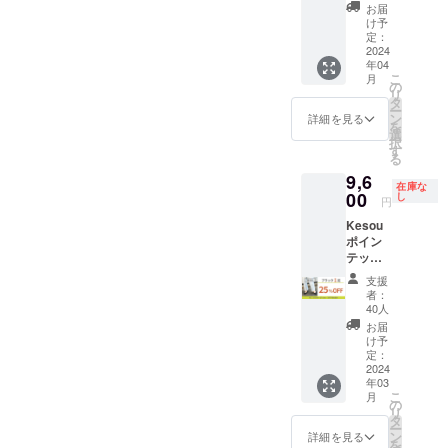
円→早
ラー、
ミック
期に遅
お届
の価格
承りま
割価格
サイズ
ス・ネ
け予
れが発
です。
す。 ※
35840
をお選
定：
イビー
生する
※デザイ
返品・
円】+リ
2024
びいた
は3月、
可能性
ン・仕
交換は
年04
ボン
だけま
オー
がござ
様は変
商品到
こ
月
シュー
す。※リ
の
ク・ア
いま
更にな
着後14
リ
クリッ
ボンク
タ
イボ
す。 ※
る可能
日間以
ー
プ1点提
リップ
ン
リーは4
詳細を見る
お届け
性もご
内・室
を
供！ ・
はブ
選
月のお
が完了
ざいま
内での
択
先着10
ラック
す
届けに
したカ
す。ご
ご試着
る
様限
のみと
なる見
ラーか
了承く
利用の
9,6
定！パ
なりま
込みで
ら順次
ださ
在庫な
み無料
ンプス
00
す。 ★
し
す。 ・
一般販
円
い。 ※
で承っ
が販売
支援後
リボン
売を開
交換は
ており
Kesou
予定価
届く
クリッ
始させ
原則サ
ます。
ポイン
格より
メッ
プは、
ていた
イズ交
交換品
テッド
30%OF
セージ
原則パ
だきま
換のみ
の再交
トゥパ
F ・お
より、
ンプス
す。 ※
支援
承りま
換・返
ンプス
好きな
アン
の発送
者：
税込、
す。 ※
品は
ブラッ
カ
ケート
40人
と合わ
送料込
返品・
承って
ク1足
ラー、
にて支
せてお
お届
の価格
交換は
おりま
・先着
サイズ
援ID・
け予
届けし
です。
商品到
せん。
40様限
をお選
定：
カ
ます。
※デザイ
着後14
定！販
2024
びいた
ラー・
パンプ
ン・仕
日間以
年03
売予定
だけま
サイズ
スと別
様は変
内・室
こ
月
価格よ
す。※リ
の
等の入
送にな
更にな
内での
リ
り
ボンク
タ
力をお
る可能
る可能
ご試着
ー
25%OF
リップ
ン
願いい
詳細を見る
性がご
性もご
利用の
を