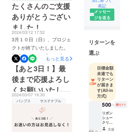
たくさんのご支援
表記
セージに掲
メッセー
げ、2021年9
ありがとうござい
ジを送る
月にデ
ました！
ビューした
ライフスタ
2024/03/12 17:52
イルブラン
3月１０日（日）、プロジェ
リターンを
ドです。使
クトが終了いたしました。
う人、作り
選ぶ
最後まで多くの方にご支援
手、環境に
もっと見る
いただき、本当にうれしく
想いをかけ
【あと3日！】最
目標金額
て、ひとつ
思っております。御礼が遅
未達でも
後まで応援よろし
ひとつ丁寧
リターン
くなってしまい申し訳ない
にものをつ
が届きま
くお願いいたしま
です。御礼が遅くなってし
す
(All-in
くり、お届
2024/03/07 16:30
方式)
けします。
まった言い訳になってしま
す！
パンプス
サステナブル
みなさまと
500
うのですが、実は、リター
円
残り11
ともに、サ
リボン
ン品のうちブラック、ネイ
ステナブル
シュー
ビー、ライトグレーミック
クリッ
な未来の実
プ1点
現をめざし
支援
スがさっそく日本倉庫に到
【一般