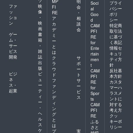
ツ
MP
明
プライ
Soci
ファ
映
FI
会
バシー
al
ッ
像
RE
・
ポリ
Goo
ショ
・
ア
相
シー
d
ン
映
カ
談
特定商
CAM
画
デ
会
取引法
PFI
ゲー
書
ミ
に基づ
RE
ム・
籍
ー
く表記
for
サー
・
と
情報セ
Ente
ビス
雑
は
キュリ
rtain
開発
誌
ク
サ
ティ方
men
出
ラ
ポ
針
t
版
ウ
ー
反社基
CAM
ビジ
ビ
ド
ト
本方針
PFI
ネ
ュ
フ
サ
カスタ
RE
ス・
ー
ァ
ー
マーハ
for
起業
テ
ン
ビ
ラスメ
Spor
ィ
デ
ス
ントに
ts
ー
ィ
対する
CAM
・
ン
考え方
PFI
ヘ
グ
クッ
RE
ル
と
キーポ
ふる
ス
は
リシー
さと
ケ
プ
実
納税