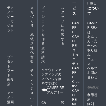
の返品
ー
FIRE
おりま
は承れ
せん。
テク
ま
プ
ス
ビ
につい
ませ
ノロ
ち
ロ
タ
ん。交
ス
て
換品の
ジー
づ
ジ
ッ
再交
・ガ
く
ェ
フ
CAM
CAMP
換・返
ジェ
り
ク
に
品は
PFI
FIREと
ット
・
ト
相
承って
RE
は
地
を
談
おりま
CAM
あんし
せん。
域
作
す
PFI
ん・安
活
る
る
RE
全への
性
資
コ
取り組
化
料
ミュ
み
プロ
音
請
ニ
ニュー
ダク
楽
求
ティ
ス
ト
CAM
ヘルプ
クラウドファ
フー
チ
PFI
お問い
ンディングの
ド・
ャ
RE
合わせ
ノウハウを無
飲食
レ
Crea
料で学ぼう
店
ン
tion
各種規定
CAMPFIRE
ジ
CAM
アカデミー
アニ
ス
利用規
PFI
メ・
ポ
約
RE
漫画
ー
CA
説
細則
for