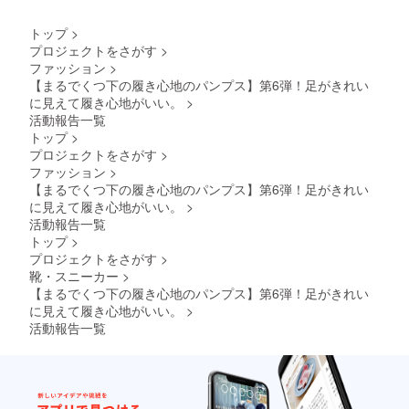
生する
です。
れが発
税込、
交換は
可能性
※デザイ
生する
送料込
商品到
トップ
>
がござ
ン・仕
可能性
の価格
着後14
いま
様は変
プロジェクトをさがす
>
がござ
です。
日間以
す。 ※
更にな
ファッション
>
いま
※デザイ
内・室
発送が
る可能
す。 ※
【まるでくつ下の履き心地のパンプス】第6弾！足がきれい
ン・仕
内での
完了し
性もご
お届け
様は変
に見えて履き心地がいい。
>
ご試着
たカ
ざいま
が完了
更にな
利用の
活動報告一覧
ラーよ
す。ご
したカ
る可能
み無料
り順次
トップ
>
了承く
ラーか
性もご
で承っ
一般販
ださ
プロジェクトをさがす
>
ら順次
ざいま
ており
売を開
い。 ※
ファッション
>
一般販
す。ご
ます。
始させ
交換は
売を開
了承く
【まるでくつ下の履き心地のパンプス】第6弾！足がきれい
交換品
ていた
原則サ
始させ
ださ
の再交
に見えて履き心地がいい。
>
だきま
イズ交
ていた
い。 ※
換・返
す。 ※
活動報告一覧
換のみ
だきま
交換は
品は
税込、
承りま
トップ
>
す。 ※
原則サ
承って
送料込
す。 ※
プロジェクトをさがす
>
税込、
イズ交
おりま
の価格
返品・
送料込
靴・スニーカー
>
換のみ
せん。
です。
交換は
の価格
承りま
【まるでくつ下の履き心地のパンプス】第6弾！足がきれい
※デザイ
商品到
です。
す。 ※
に見えて履き心地がいい。
>
ン・仕
着後14
※デザイ
返品・
様は変
日間以
活動報告一覧
ン・仕
交換は
更にな
内・室
様は変
商品到
る可能
内での
更にな
着後14
性もご
ご試着
る可能
日間以
ざいま
利用の
性もご
内・室
す。ご
み無料
ざいま
内での