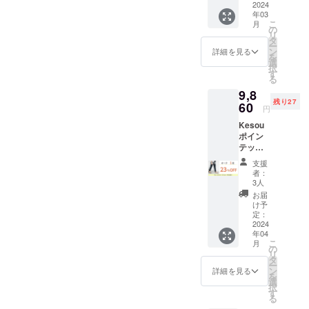
た。前回の活動レポートで
パンプ
2024
にてサ
は、リ
生する
年03
ス【販
お仕事用、お友達やご家族
イズを
ボン1点
は、幅が少し広めな方のう
可能性
こ
月
売予定
ご選択
の
500円の
がござ
リ
と1足ずつ、等、便利にご活
価格
れしいご感想もご紹介させ
くださ
タ
リター
いま
ー
12800
い。サ
ン
ンを合
詳細を見る
す。 ※
用いただけますと幸いで
を
ていただきました。ニット
円→早
イズは
選
わせて
お届け
択
割価格
19.5～
す
ご支援
す。※アイボリー：かかと部
が完了
で伸縮性が高く、自分の足
る
9860
27.0cm
お願い
したカ
9,8
円】 ・
分の黒色は、実際はアイボ
よりお
いたし
にパンプスが合わせてくれ
ラーか
残り27
先着30
60
選びい
ます。
ら順次
円
リーになります。サンプル
様限
るので、今まで感じたこと
ただけ
※生産の
一般販
Kesou
定！販
ます。
都合
売を開
のため、お色が異なります
のないフィット感を味わっ
ポイン
売予定
・リボ
上、ま
始させ
テッド
価格よ
ン
た社会
がご容赦ください。最後ま
ていた
ていただけると思います。
トゥパ
り
シュー
情勢の
だきま
支援
ンプス
23%OF
で、パンプスの履き心地に
クリッ
影響等
者：
このプロジェクトをご覧に
す。 ※
オーク1
F ・お
プをご
3人
によ
税込、
悩んでいらっしゃる多くの
足 パン
届け予
なっている方も、日々多く
利用の
り、お
お届
送料込
プス
定：3月
場合
け予
届け時
の価格
方にKesouパンプスをお届
の方がご試着にいらしてい
【販売
下旬 ・
定：
は、リ
期に遅
です。
予定価
2024
オプ
ボン1点
れが発
けできますように。引き続
※デザイ
ると聞いています。みなさ
年04
格
ション
500円の
生する
ン・仕
こ
月
12800
にてサ
の
き拡散等応援いただけたら
リター
可能性
ま、お忙しい中ありがとう
様は変
リ
円→早
イズを
タ
ンを合
がござ
更にな
ー
うれしいです。最後までど
割価格
ご選択
ン
ございます。お履きいただ
わせて
詳細を見る
いま
る可能
を
9860
くださ
選
ご支援
す。 ※
性もご
択
うぞよろしくお願いいたし
いたご感想について、投稿
円】 ・
い。サ
す
お願い
お届け
ざいま
る
先着30
イズは
いたし
が完了
ます！
す。ご