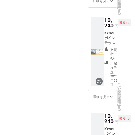
い。サ
ン
ご支援
詳細を見る
お届け
様は変
ご試着
を
10240
イズは
選
お願い
が完了
更にな
利用の
択
円】 ・
19.5～
す
いたし
したカ
る可能
み無料
る
先着40
27.0cm
ます。
ラーか
性もご
で承っ
10,
様限
よりお
※生産の
ら順次
ざいま
ており
残り40
定！販
240
選びい
都合
一般販
円
す。ご
ます。
売予定
ただけ
上、ま
売を開
了承く
交換品
Kesou
価格よ
ます。
た社会
始させ
ださ
の再交
ポイン
り
・リボ
情勢の
ていた
い。 ※
換・返
テッド
20%OF
ン
影響等
だきま
交換は
品は
トゥパ
F ・お
シュー
によ
す。 ※
支援
原則サ
承って
ンプス
届け予
クリッ
り、お
者：
税込、
イズ交
おりま
ライト
定：3月
プをご
0人
届け時
送料込
換のみ
せん。
グレー
下旬 ・
利用の
期に遅
お届
の価格
承りま
ミック
オプ
場合
け予
れが発
です。
す。 ※
ス1足
ション
定：
は、リ
生する
※デザイ
返品・
パンプ
2024
にてサ
ボン1点
可能性
ン・仕
交換は
年03
ス【販
イズを
500円の
がござ
様は変
商品到
こ
月
売予定
ご選択
の
リター
いま
更にな
着後14
リ
価格
くださ
タ
ンを合
す。 ※
る可能
日間以
ー
12800
い。サ
ン
わせて
詳細を見る
お届け
性もご
内・室
を
円→早
イズは
選
ご支援
が完了
ざいま
内での
択
割価格
19.5～
す
お願い
したカ
す。ご
ご試着
る
10240
27.0cm
いたし
ラーか
了承く
利用の
10,
円】 ・
よりお
ます。
ら順次
ださ
み無料
残り40
先着40
240
選びい
※生産の
一般販
円
い。 ※
で承っ
様限
ただけ
都合
売を開
交換は
ており
Kesou
定！販
ます。
上、ま
始させ
原則サ
ます。
ポイン
売予定
・リボ