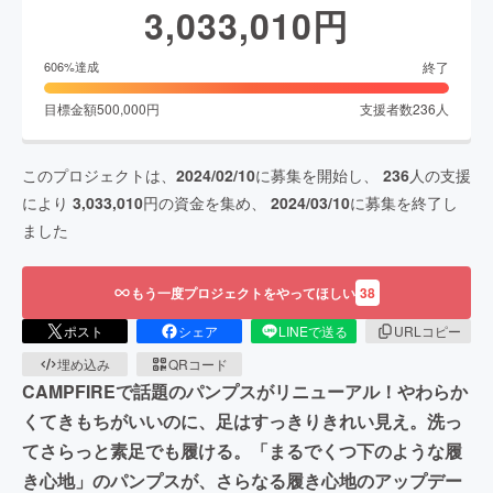
3,033,010
円
終了
606
%達成
目標金額
500,000
円
支援者数
236
人
このプロジェクトは、
2024/02/10
に募集を開始し、
236
人の支援
により
3,033,010
円の資金を集め、
2024/03/10
に募集を終了し
ました
もう一度プロジェクトをやってほしい
38
ポスト
シェア
LINEで送る
URLコピー
埋め込み
QRコード
CAMPFIREで話題のパンプスがリニューアル！やわらか
くてきもちがいいのに、足はすっきりきれい見え。洗っ
てさらっと素足でも履ける。「まるでくつ下のような履
き心地」のパンプスが、さらなる履き心地のアップデー