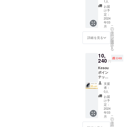
にKesouパンプスが届きま
ブラッ
定：4月
利用の
1人
影響等
税込、
承りま
せん。
ク1足
・オプ
場合
によ
お届
送料込
す。 ※
すように。どうぞ引き続き
パンプ
ション
は、リ
け予
り、お
の価格
返品・
ス【販
にてサ
定：
ボン1点
届け時
応援をよろしくお願いいた
です。
交換は
売予定
2024
イズを
500円の
期に遅
※デザイ
商品到
年03
価格
ご選択
します！
リター
れが発
ン・仕
着後14
こ
月
12800
くださ
の
ンを合
生する
様は変
日間以
リ
円→早
い。サ
タ
わせて
可能性
更にな
内・室
ー
割価格
イズは
ン
ご支援
詳細を見る
がござ
る可能
内での
を
10240
19.5～
選
お願い
いま
性もご
ご試着
択
円】 ・
27.0cm
す
いたし
す。 ※
ざいま
利用の
る
先着90
よりお
ます。
お届け
す。ご
み無料
10,
様限
選びい
※生産の
が完了
了承く
で承っ
残り40
定！販
240
ただけ
都合
したカ
円
ださ
ており
売予定
ます。
上、ま
ラーか
い。 ※
ます。
Kesou
価格よ
・リボ
た社会
ら順次
交換は
交換品
ポイン
り
ン
情勢の
一般販
原則サ
の再交
テッド
20%OF
シュー
影響等
売を開
イズ交
換・返
トゥパ
F ・お
クリッ
によ
始させ
支援
換のみ
品は
ンプス
届け予
プをご
り、お
者：
ていた
承りま
承って
ネイ
定：3月
利用の
0人
届け時
だきま
す。 ※
おりま
ビー1足
下旬 ・
場合
期に遅
お届
す。 ※
返品・
せん。
パンプ
オプ
は、リ
け予
れが発
税込、
交換は
ス【販
ション
定：
ボン1点
生する
送料込
商品到
売予定
2024
にてサ
500円の
可能性
の価格
着後14
年03
価格
イズを
リター
がござ
です。
日間以
こ
月
12800
ご選択
の
ンを合
いま
※デザイ
内・室
リ
円→早
くださ
タ
わせて
す。 ※
ン・仕
内での
ー
割価格