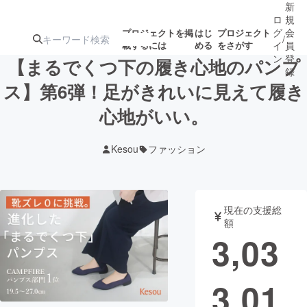
新
ロ
規
グ
会
プロジェクトを掲
はじ
プロジェクト
/
載するには
める
をさがす
イ
員
ン
登
【まるでくつ下の履き心地のパンプ
録
ス】第6弾！足がきれいに見えて履き
心地がいい。
人気のプロ
注目のリ
注目の新着プロ
募集終了が近いプ
もうすぐ公開
ジェクト
ターン
ジェクト
ロジェクト
されます
Kesou
ファッション
アート・写真
音楽
現在の支援総
テクノロジー・ガジェット
ゲーム・サ
額
3,03
映像・映画
書籍・雑誌
3,01
ビジネス・起業
チャレンジ