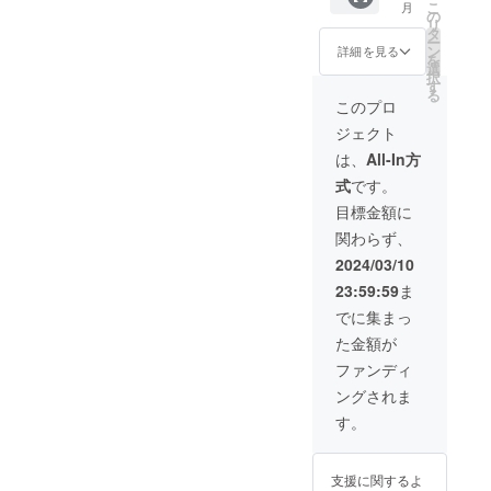
可能性
お願い
オー
こ
す。 ※
月
より
にてサ
の
リター
がござ
いたし
ク・ア
リ
返品・
25%OF
イズを
タ
ンを合
いま
ます。
イボ
ー
交換は
F パン
ご選択
ン
わせて
詳細を見る
す。 ※
・ご用
リーは4
を
商品到
プス
くださ
選
ご支援
お届け
意がで
月のお
択
着後14
【販売
い。サ
す
お願い
が完了
きたカ
届けに
る
日間以
予定価
イズは
いたし
このプロ
したカ
ラーか
なる見
内・室
格
19.5～
ます。
ラーか
ら順次
込みで
内での
ジェクト
12800
27.0cm
※生産の
ら順次
発送い
す。 ・
ご試着
円→早
よりお
都合
は、
All-In方
一般販
たしま
リボン
利用の
割価格
選びい
上、ま
売を開
す。 ブ
クリッ
み無料
式
です。
9600
ただけ
た社会
始させ
ラッ
プは、
で承っ
円】 ・
ます。
情勢の
目標金額に
ていた
ク・ラ
原則パ
ており
お届け
・リボ
影響等
だきま
イトグ
ンプス
ます。
関わらず、
予定：4
ン
によ
す。 ※
レー
の発送
いずれ
月 ・オ
シュー
り、お
2024/03/10
税込、
ミック
と合わ
かの一
プショ
クリッ
届け時
送料込
ス・ネ
せてお
部の
23:59:59
ま
ンにて
プをご
期に遅
の価格
イビー
届けし
み、ま
サイズ
利用の
れが発
でに集まっ
です。
は3月、
ます。
たリボ
をご選
場合
生する
※デザイ
オー
パンプ
ンのみ
た金額が
択くだ
は、リ
可能性
ン・仕
ク・ア
スと別
の返品
さい。
ボン1点
がござ
ファンディ
様は変
イボ
送にな
は承れ
サイズ
500円の
いま
更にな
リーは4
る可能
ませ
ングされま
は19.5
リター
す。 ※
る可能
月のお
性がご
ん。交
～
ンを合
お届け
す。
性もご
届けに
ざいま
換品の
27.0cm
わせて
が完了
ざいま
なる見
す。 ※
再交
よりお
ご支援
したカ
す。ご
込みで
生産の
換・返
選びい
お願い
ラーか
了承く
す。 ・
都合
支援に関するよ
品は
ただけ
いたし
ら順次