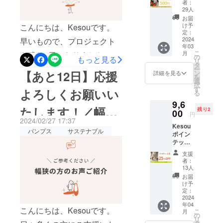
者：
ます。
販売予
29人
着しました…！一刻も早く
定価格
お届
770円
みなさまにお届けしたく、
け予
こんにちは、Kesouです。
→500
定：
準備を開始しておりまし
円！】
2024
早いもので、プロジェクト
年03
・パン
た。今週中、入荷処理等を
こ
月
も残り3日となりました…！
プスと
の
もっと見る
リ
セット
タ
行い、おそらく来週明けに
たくさんのご支援、ありが
ー
でご支
【あと12日】応援
ン
詳細を見る
を
援をお
なるかとおもいますが、出
選
とうございます！応援コメ
択
願いい
す
よろしくお願いい
る
荷体制が整い次第順次発送
たしま
ントを拝見していると、お
9,6
す。単
予定となりますので、少々
たします！／幅狭
子さまの入園式で履きた
残り2
品支援
00
円
は承れ
2024/02/27 17:37
お待ちいただけますと幸い
い！という方がいらっしゃ
Kesou
の方のお声ご紹介
ません
パンプス
サステナブル
ポイン
のでご
です。※アイボリーとオーク
いました。実は、POP UP
テッド
注意く
は、予定通り４月の入荷予
トゥパ
ださ
SHOP等で店頭に立ってい
支援
ンプス
い。 ※
者：
定になります。２足以上ご
ると、同じようなお声を多
アイボ
お届け
13人
リー1足
は3月下
お届
支援いただいた方で、ブ
くいただきます。他にも、
・先着
旬頃の
け予
15様限
予定で
定：
ラック、ネイビー、ライト
ご自身の入学式・卒業式で
定！販
2024
す。 ※
年04
グレーミックスとアイボ
売予定
パンプ
履きたい、お仕事で久しぶ
こんにちは、Kesouです。
こ
月
価格よ
スのリ
の
リー、オークをご支援いた
リ
りにスーツを着なくちゃい
り
ターン