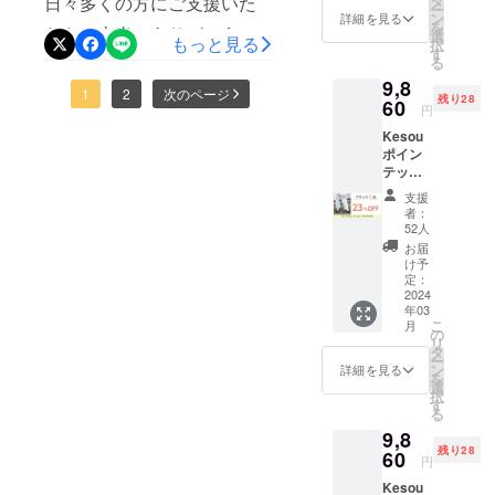
タ
日々多くの方にご支援いた
ー
25%OF
と発送
ン
詳細を見る
だいている方は、準備がで
を
けなくてそのときに履きた
だき、本当にありがとうご
F パン
時期が
選
もっと見る
択
プス
ずれる
きたカラーから発送させて
す
い、などなど・・・みなさ
る
ざいます！早いもので、プ
【販売
可能性
いただきます。また、商品
9,8
予定価
がござ
ま共通するのは「普段パン
ロジェクトが残り2週間を切
1
2
次のページ
残り28
格
60
いま
円
到着後、14日間以内・室内
プスが苦手で履いていない
12800
す。 ※
りました。どうぞ引き続き
Kesou
円→早
生産の
でのご試着利用のみの場合
けれど、履かなければいけ
ポイン
の応援よろしくお願いいた
割価格
都合
テッド
9600
上、ま
は、無料で返品・交換を
ない用事がある」というこ
します！今回は、うれし
トゥパ
円】 ・
た社会
支援
ンプス
承っております。お気軽に
お届け
情勢の
と。しかも、そのような機
者：
かったお声をご紹介いたし
ブラッ
予定：4
影響等
52人
ご連絡ください。※大変恐れ
ク1足
会は人生の中でも大切な節
月 ・オ
によ
ます。有楽町マルイでは、
お届
パンプ
プショ
り、お
け予
入りますが、お届け直後は
目であることも多いので、
ス【販
Kesouを含めた3つのブラン
ンにて
定：
届け時
売予定
2024
サイズ
期に遅
たくさんのお問い合わせを
できるだけ足元を気にせず
ドが合同でショップ展開さ
年03
価格
をご選
れが発
こ
月
12800
頂戴することが想定される
択くだ
の
生する
に過ごしたいですよね。
せていただいております。
リ
円→早
さい。
タ
可能性
ー
ため、ご返信に3営業日前後
割価格
Kesouパンプスはニット編
サイズ
ン
がござ
詳細を見る
ショップスタッフは、
を
9860
は19.5
選
いま
いただく可能性がございま
択
みなのでとってもやわら
円】 ・
Kesouパンプスの開発には
～
す
す。 ※
る
先着80
27.0cm
税込、
す。ご容赦いただけますと
か。普段スニーカーばかり
かかわっておらず、履き心
9,8
様限
よりお
送料込
残り28
定！販
幸いです。ご返信にお時間
60
選びい
の価格
という方にも履きやすく、
円
地についてフラットに判断
売予定
ただけ
です。
をいただいた場合でも、ご
Kesou
価格よ
実はきれいめなスタイルに
ます。
※デザイ