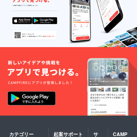
了承く
で承っ
す。ご
ご試着
ださ
ており
了承く
利用の
い。 ※
ます。
ださ
み無料
交換は
いずれ
い。 ※
で承っ
原則サ
かの一
交換は
ており
イズ交
部の
原則サ
ます。
換のみ
み、ま
イズ交
交換品
承りま
たリボ
換のみ
の再交
す。 ※
ンのみ
承りま
換・返
返品・
の返品
す。 ※
品は
交換は
は承れ
返品・
承って
商品到
ませ
交換は
おりま
着後14
ん。交
商品到
せん。
日間以
換品の
着後14
内・室
再交
日間以
内での
換・返
内・室
ご試着
品は
内での
利用の
承って
ご試着
み無料
おりま
利用の
で承っ
せん。
み無料
ており
で承っ
ます。
ており
いずれ
ます。
かの一
交換品
部の
の再交
み、ま
換・返
たリボ
品は
ンのみ
カテゴリー
起案サポート
サ
CAMP
承って