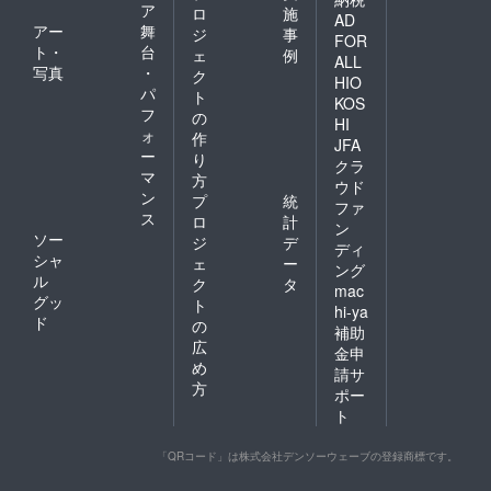
ア
ロ
施
AD
アー
舞
ジ
事
FOR
ト・
台
ェ
例
ALL
写真
・
ク
HIO
パ
ト
KOS
フ
の
HI
ォ
作
JFA
ー
り
クラ
マ
方
ウド
ン
プ
統
ファ
ス
ロ
計
ン
ソー
ジ
デ
ディ
シャ
ェ
ー
ング
ル
ク
タ
mac
グッ
ト
hi-ya
ド
の
補助
広
金申
め
請サ
方
ポー
ト
「QRコード」は株式会社デンソーウェーブの登録商標です。