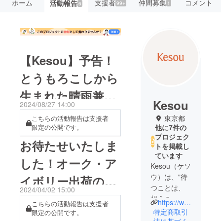
ホーム
支援者
仲間募集
コメント
活動報告
99+
1
6
【Kesou】予告！
とうもろこしから
生まれた晴雨兼用
Kesou
2024/08/27 14:00
ブーツまもなくデ
東京都
こちらの活動報告は支援者
限定の公開です。
他に7件の
ビュー
プロジェク
お待たせいたしま
トを掲載し
ています
した！オーク・ア
Kesou（ケソ
ウ）は、"待
イボリー出荷のお
つことは、
2024/04/02 15:00
知らせ
想うこ
https://www.instagram.com/kesou_official/
こちらの活動報告は支援者
と。"をブラ
特定商取引
限定の公開です。
ンドメッ
法に基づく