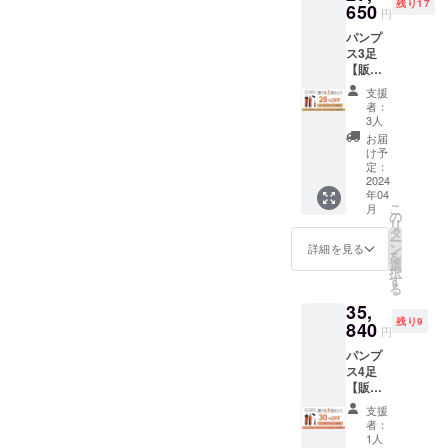
ており
残り17
ンプス
650
ただけ
都合
したカ
円
ださ
ます。
が販売
ます。
上、ま
ラーか
い。 ※
交換品
パンプ
予定価
・リボ
た社会
ら順次
交換は
の再交
ス3足
格より
ン
情勢の
一般販
原則サ
換・返
【販売
27%OF
シュー
影響等
売を開
イズ交
品は
予定価
F ・オ
クリッ
によ
始させ
支援
換のみ
承って
格
プショ
プをご
り、お
者：
ていた
承りま
おりま
38400
ン欄に
利用の
3人
届け時
だきま
す。 ※
せん。
円→早
て、パ
場合
期に遅
お届
す。 ※
返品・
割価格
ンプス
は、リ
け予
れが発
税込、
交換は
27650
のカ
定：
ボン1点
生する
送料込
商品到
円】+リ
2024
ラー・
500円の
可能性
の価格
着後14
年04
ボン
サイズ
リター
がござ
です。
日間以
こ
月
シュー
をご選
の
ンを合
いま
※デザイ
内・室
リ
クリッ
択くだ
タ
わせて
す。 ※
ン・仕
内での
ー
プ1点提
さい。
ン
ご支援
詳細を見る
お届け
様は変
ご試着
を
供！ ・
・ご用
選
お願い
が完了
更にな
利用の
択
先着20
意がで
す
いたし
したカ
る可能
み無料
る
様限
きたカ
ます。
ラーか
性もご
で承っ
35,
定！パ
ラーか
※生産の
ら順次
ざいま
ており
残り9
ンプス
840
ら順次
都合
一般販
円
す。ご
ます。
が販売
発送い
上、ま
売を開
了承く
交換品
パンプ
予定価
たしま
た社会
始させ
ださ
の再交
ス4足
格より
す。 ブ
情勢の
ていた
い。 ※
換・返
【販売
28%OF
ラッ
影響等
だきま
交換は
品は
予定価
F ・お
ク・ラ
によ
す。 ※
支援
原則サ
承って
格
好きな
イトグ
り、お
者：
税込、
イズ交
おりま
51200
カ
レー
1人
届け時
送料込
換のみ
せん。