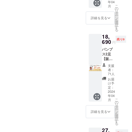
※デザイ
日間以
年04
価格
ご選択
は、リ
可能性
ン・仕
内・室
こ
月
12800
くださ
の
ボン1点
がござ
様は変
内での
リ
円→早
い。サ
タ
500円の
いま
更にな
ご試着
ー
割価格
イズは
ン
リター
詳細を見る
す。 ※
る可能
利用の
を
10240
19.5～
選
ンを合
お届け
性もご
み無料
択
円】 ・
27.0cm
す
わせて
が完了
ざいま
で承っ
る
先着40
よりお
ご支援
したカ
す。ご
ており
18,
様限
選びい
お願い
ラーか
了承く
ます。
残り9
定！販
690
ただけ
いたし
ら順次
円
ださ
交換品
売予定
ます。
ます。
一般販
い。 ※
の再交
パンプ
価格よ
・リボ
※生産の
売を開
交換は
換・返
ス2足
り
ン
都合
始させ
原則サ
品は
【販売
20%OF
シュー
上、ま
ていた
イズ交
承って
予定価
F ・お
クリッ
た社会
だきま
支援
換のみ
おりま
格
届け予
プをご
情勢の
者：
す。 ※
承りま
せん。
25600
定：4月
利用の
71人
影響等
税込、
す。 ※
円→早
・オプ
場合
によ
お届
送料込
返品・
割価格
ション
は、リ
け予
り、お
の価格
交換は
18690
にてサ
定：
ボン1点
届け時
です。
商品到
円】+リ
2024
イズを
500円の
期に遅
※デザイ
着後14
年04
ボン
ご選択
リター
れが発
ン・仕
日間以
こ
月
シュー
くださ
の
ンを合
生する
様は変
内・室
リ
クリッ
い。サ
タ
わせて
可能性
更にな
内での
ー
プ1点提
イズは
ン
ご支援
詳細を見る
がござ
る可能
ご試着
を
供！ ・
19.5～
選
お願い
いま
性もご
利用の
択
先着80
27.0cm
す
いたし
す。 ※
ざいま
み無料
る
様限
よりお
ます。
お届け
す。ご
で承っ
27,
定！パ
選びい
※生産の
が完了
了承く