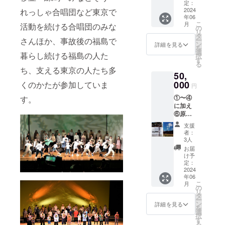
ふるさ
定：
と津
2024
れっしゃ合唱団など東京で
年06
島」
こ
月
活動を続ける合唱団のみな
の
リ
タ
さんほか、事故後の福島で
ー
ン
詳細を見る
を
選
暮らし続ける福島の人た
択
す
る
ち、支える東京の人たち多
50,
000
くのかたが参加していま
円
①〜④
す。
に加え
⑥原発
事故被
支援
災地の
者：
津島の
3人
映像
お届
DVD「
け予
津島の
定：
記憶」3
2024
年06
枚セッ
こ
月
ト
の
リ
タ
ー
ン
詳細を見る
を
選
択
す
る