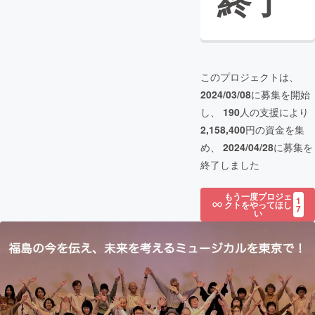
終了
このプロジェクトは、
2024/03/08
に募集を開始
し、
190
人の支援により
2,158,400
円の資金を集
め、
2024/04/28
に募集を
終了しました
もう一度プロジェ
1
クトをやってほし
7
い