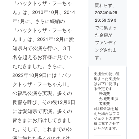
「バックトゥザ・フーちゃ
関わらず、
ん」は、2013年10月、2014
2024/04/28
23:59:59
ま
年1月に、さらに続編の
でに集まっ
「バックトゥザ・フーちゃ
た金額が
んⅡ」は、2021年12月に愛
ファンディ
知県内で公演を行い、３千
ングされま
名を超えるお客様に見てい
す。
ただきました。さらに、
支援金の使い道
2022年10月9日には「バッ
集まった支援金
クトゥザ・フーちゃんⅡ」
は以下に使用す
る予定です。
の福島公演を実現。多くの
設備費
会場費 出演
反響を呼び、その後12月2日
者旅費
※目標金額を超
には愛知県で再演。多くの
えた場合はプロ
ジェクトの運営
皆さまにお届けしてきまし
費に充てさせて
た。そして、これまでの公
いただきます。
演に触れた多くのかたがた