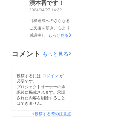
演本番です！
立永山高校和太鼓同好
たちは、本作品に込め
会「永鼓」と東京都立
2024/04/27 14:32
られたメッセージをさ
深沢高校和太鼓部卒業
らに全国のより多くの
目標達成へのさらなる
生チーム「深沢組」に
方に届けていきたいと
ご支援を頂き、心より
よる合同演奏東京のう
存じます。本プロジェ
感謝申し上げます！皆
もっと見る
たごえ合同合唱団の皆
クトにご支援頂きまし
さまからのたくさんの
さん杉並、みなと、練
た皆さまに改めて感謝
ご支援を励みに、出演
コメント
馬、狛江、上野原ぞう
もっと見る
申し上げます。ありが
者、スタッフ一同、明
れっしゃ合唱団の皆さ
とうございました！
日の本番に向けて準備
んそして、第2部
を進めています。本番
ミュージカル「バック
投稿するには
ログイン
が
までのカウントダウン
必要です。
トゥザ・フーちゃん
動画もいよいよ「あと
プロジェクトオーナーの承
Ⅱ」皆さん、素晴らし
認後に掲載されます。承認
１日」に。今回は明日
いステージを見せてく
された内容を削除すること
に向けてリハーサル中
はできません。
れています。本公演
の「フーちゃんズ」か
は、ご支援頂きました
※投稿する際の注意点
ら元気にお届けしま
皆さまには、後日アー
す！素晴らしい公演に
カイブ動画配信も致し
するために、みんな頑