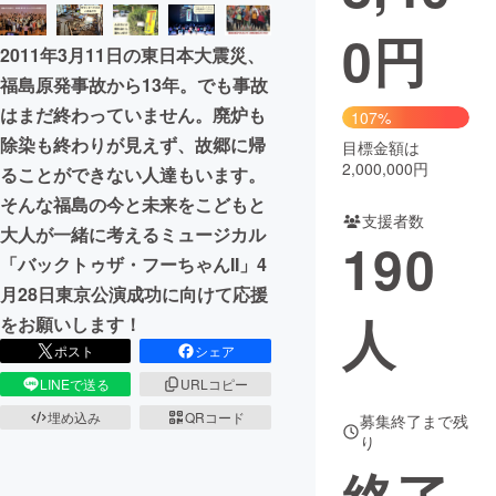
0
円
まちづくり・地域活性化
2011年3月11日の東日本大震災、
福島原発事故から13年。でも事故
CAMPFIRE for Social Good
CAMPFIRE Creation
はまだ終わっていません。廃炉も
107%
CAMPFIREふるさと納税
machi-ya
コミュニティ
除染も終わりが見えず、故郷に帰
目標金額は
2,000,000円
ることができない人達もいます。
そんな福島の今と未来をこどもと
支援者数
大人が一緒に考えるミュージカル
190
「バックトゥザ・フーちゃんII」4
月28日東京公演成功に向けて応援
人
をお願いします！
ポスト
シェア
LINEで送る
URLコピー
埋め込み
QRコード
募集終了まで残
り