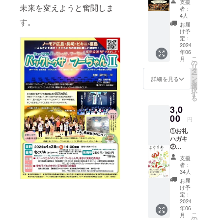
支援
所登録
未来を変えようと奮闘しま
者：
不要）
4人
す。
お礼
お届
メール
け予
をお送
定：
りしま
2024
年06
す。
こ
月
の
リ
タ
ー
ン
詳細を見る
を
選
択
す
る
3,0
00
円
①お礼
ハガキ
②
ミュー
支援
ジカル
者：
公演の
34人
アーカ
お届
イブ動
け予
画配信
定：
③当日
2024
年06
配布パ
こ
月
ンフ
の