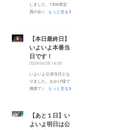
しました。1300席定
員の会場を埋め尽くす
もっと見る
お客さまに会場まで足
を運んで頂いたこと、
多くの方々からあたた
【本日最終日】
かな拍手やご感想を頂
いよいよ本番当
いたこと、そして目標
日です！
を超える多くのご寄付
を頂きましたこと、望
2024/04/28 14:50
外の喜びです。今回の
いよいよ公演当日とな
クラウドファンディン
りました。おかげ様で
グのプロジェクトはま
満席です！本番はただ
もっと見る
もなく終了いたしま
今進行中。ゲネプロの
す。ご支援を頂きまし
様子からお届けしま
た皆様には追って感謝
す。まずは、第1部
とお礼の品をお送り申
【あと１日】い
平和といのちのステー
し上げます。公演は終
よいよ明日は公
ジ〜東京から〜東京都
了いたしましたが、私