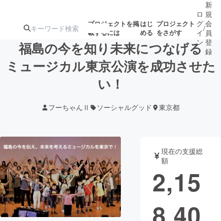
新
ロ
規
グ
会
プロジェクトを掲
はじ
プロジェクト
/
載するには
める
をさがす
イ
員
ン
登
福島の今を知り未来につなげる
録
ミュージカル東京公演を成功させた
い！
人気のプロ
注目のリ
注目の新着プロ
募集終了が近いプ
もうすぐ公開
ジェクト
ターン
ジェクト
ロジェクト
されます
フーちゃんⅡ
ソーシャルグッド
東京都
アート・写真
音楽
現在の支援総
テクノロジー・ガジェット
ゲーム・サ
額
2,15
映像・映画
書籍・雑誌
8,40
ビジネス・起業
チャレンジ