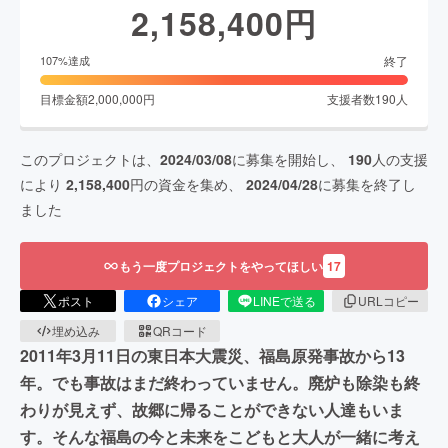
2,158,400
円
終了
107
%達成
目標金額
2,000,000
円
支援者数
190
人
このプロジェクトは、
2024/03/08
に募集を開始し、
190
人の支援
により
2,158,400
円の資金を集め、
2024/04/28
に募集を終了し
ました
もう一度プロジェクトをやってほしい
17
ポスト
シェア
LINEで送る
URLコピー
埋め込み
QRコード
2011年3月11日の東日本大震災、福島原発事故から13
年。でも事故はまだ終わっていません。廃炉も除染も終
わりが見えず、故郷に帰ることができない人達もいま
す。そんな福島の今と未来をこどもと大人が一緒に考え