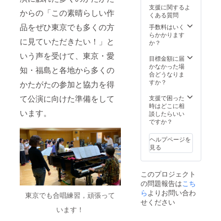
支援に関するよ
からの「この素晴らしい作
くある質問
品をぜひ東京でも多くの方
手数料はいく
らかかります
に見ていただきたい！」と
か？
いう声を受けて、東京・愛
目標金額に届
かなかった場
知・福島と各地から多くの
合どうなりま
すか？
かたがたの参加と協力を得
て公演に向けた準備をして
支援で困った
時はどこに相
います。
談したらいい
ですか？
ヘルプページを
見る
このプロジェクト
の問題報告は
こち
ら
よりお問い合わ
東京でも合唱練習，頑張って
せください
います！