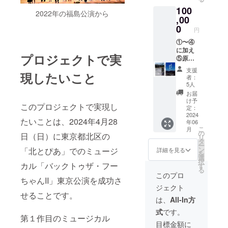
100
2022年の福島公演から
,00
0
円
①〜④
に加え
プロジェクトで実
⑤原発
事故被
支援
現したいこと
災地の
者：
津島の
5人
映像
お届
DVD「
け予
このプロジェクトで実現し
ふるさ
定：
と津
2024
たいことは、2024年4月28
年06
島」と
こ
月
⑥「津
の
日（日）に東京都北区の
リ
島の記
タ
ー
憶」の
ン
「北とぴあ」でのミュージ
詳細を見る
を
４枚
選
択
セット
カル「バックトゥザ・フー
す
る
このプロ
ちゃんII」東京公演を成功さ
ジェクト
せることです。
は、
All-In方
式
です。
第１作目のミュージカル
目標金額に