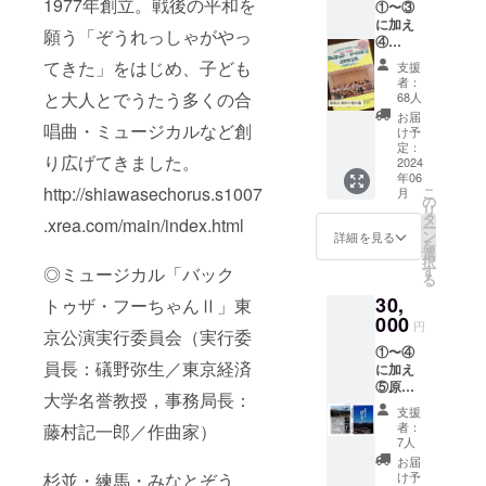
1977年創立。戦後の平和を
①〜③
日受付
に加え
分ま
願う「ぞうれっしゃがやっ
④
で）
ミュー
てきた」をはじめ、子ども
支援
ジカル
者：
公演の
と大人とでうたう多くの合
68人
記録
お届
唱曲・ミュージカルなど創
DVDと
け予
報告集
定：
り広げてきました。
2024
年06
http://shiawasechorus.s1007
こ
月
の
リ
タ
.xrea.com/main/index.html
ー
ン
詳細を見る
を
選
択
す
◎ミュージカル「バック
る
30,
トゥザ・フーちゃんⅡ」東
000
円
京公演実行委員会（実行委
①〜④
員長：礒野弥生／東京経済
に加え
⑤原発
大学名誉教授，事務局長：
事故被
支援
災地の
者：
藤村記一郎／作曲家）
津島の
7人
映像
お届
DVD「
杉並・練馬・みなとぞう
け予