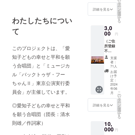
リ
レット
タ
ー
にお名
ン
詳細を見る
を
前掲載
選
択
（3月31
わたしたちについ
す
る
日受付
3,0
分ま
て
で）
00
円
（ご住
所登録
このプロジェクトは、「愛
不
要！）
知子どもの幸せと平和を願
支援
①お礼
者：
う合唱団」と「ミュージカ
メール
71人
②
お届
ル「バックトゥザ・フー
ミュー
け予
ジカル
定：
ちゃんⅡ」東京公演実行委
公演の
2024
年06
アーカ
員会」が主催しています。
こ
月
イブ動
の
リ
画配信
タ
ー
③当日
◎愛知子どもの幸せと平和
ン
詳細を見る
を
配布パ
選
択
を願う合唱団（団長：清水
ンフ
す
る
レット
則雄／作詞家）
10,
にお名
前掲載
000
円
（3月31