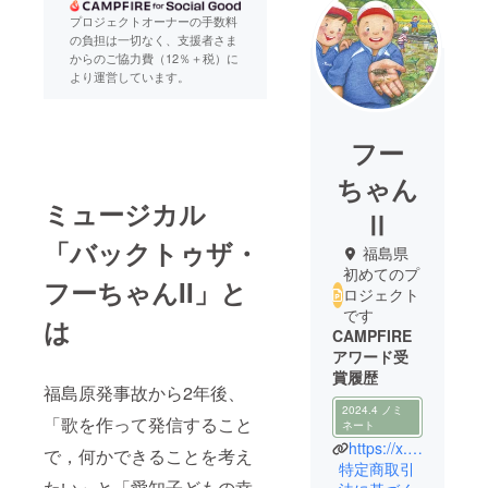
プロジェクトオーナーの手数料
の負担は一切なく、支援者さま
からのご協力費（12％＋税）に
より運営しています。
フー
ちゃん
ミュージカル
Ⅱ
「バックトゥザ・
福島県
初めてのプ
フーちゃんII」と
ロジェクト
です
は
CAMPFIRE
アワード受
賞履歴
福島原発事故から2年後、
2024.4 ノミ
「歌を作って発信すること
ネート
https://x.gd/ZzYkf
で，何かできることを考え
特定商取引
たい」と「愛知子どもの幸