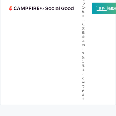
ァ
ン
掲載
無料
集
ま
っ
た
支
援
金
は
10
0
%
受
け
取
る
こ
と
が
で
き
ま
す