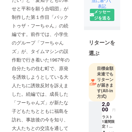
法に基づく
表記
せと平和を願う合唱団」が
メッセー
制作した第１作目「バック
ジを送る
トゥザ・フーちゃん」の続
編です。前作では、小学生
リターンを
のグループ「フーちゃん
ズ」が、タイムマシンの誤
選ぶ
作動で行き着いた1967年の
自分たちの住む町で、原発
目標金額
未達でも
を誘致しようとしている大
リターン
が届きま
人たちに誘致反対を訴えま
す
(All-in
した。続編では、成長した
方式)
「フーちゃんズ」が新たな
2,0
00
円
子どもたちとともに福島を
ラスト
訪れ、事故後の今を知り、
1週間限
定！
大人たちとの交流を通して
（ご住