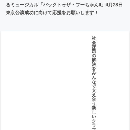
るミュージカル「バックトゥザ・フーちゃんII」4月28日
東京公演成功に向けて応援をお願いします！
社
会
課
題
の
解
決
を
み
ん
な
で
支
え
合
う
新
し
い
ク
ラ
フ