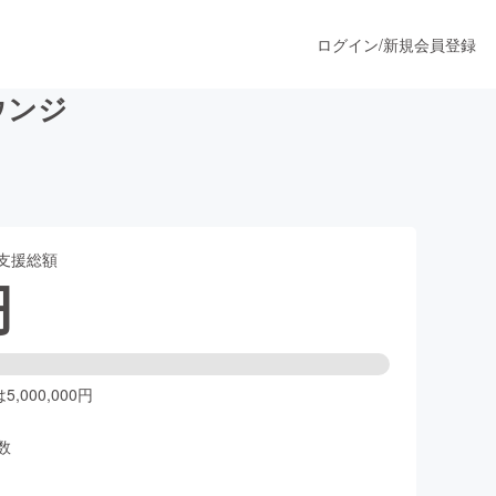
ログイン
/
新規会員登録
ウンジ
うすぐ公開されます
支援総額
プロダクト
円
ファッション
スポーツ
,000,000円
数
ア
ソーシャルグッド
人