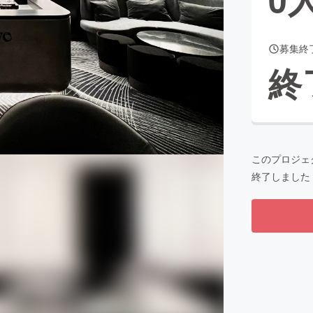
募集終
CAMPFIRE for Social Good
CAMPFIRE Creation
終
CAMPFIREふるさと納税
machi-ya
コミュニティ
このプロジェ
終了しました