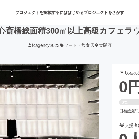
プロジェクトを掲載するには
はじめる
プロジェクトをさがす
心斎橋総面積300㎡以上高級カフェラ
fcagency2023
フード・飲食店
大阪府
注目のリターン
注目の新着プロジェクト
募集終了が近いプロジェクト
も
現在の
音楽
舞台・パフォーマンス
0
ゲーム・サービス開発
フード・飲食店
0%
書籍・雑誌出版
アニメ・漫画
目標金額は5
支援者
チャレンジ
ビューティー・ヘルスケ
0