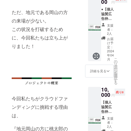
2025年
00
円
3月の1
●【個人
年間 ※
ただ、地元である岡山の方
協賛広
郵送に
告枠
てお届
の来場が少ない。
（サイ
けしま
支援
ズ小）+
す
この状況を打破するため
者：
桃太郎
2人
に、今回私たちは立ち上が
のから
お届
くり博
け予
りました！
物館入
定：
場チ
2024
年04
ケット2
こ
月
枚】 個
の
リ
人協賛
タ
ー
広告枠
ン
詳細を見る
を
（サイ
選
択
ズ小）
す
る
※サイズ
10,
はA4の
残り8
1/8サイ
000
円
今回私たちがクラウドファ
ズとな
【個人
ります
ンディングに挑戦する理由
協賛広
※入場者
告枠
が必ず
は、
（サイ
通る出
支援
ズ中）+
口通路
者：
桃太郎
に張り
2人
『地元岡山の方に桃太郎の
のから
出しま