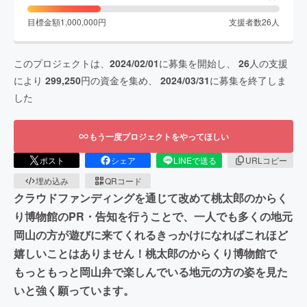
目標金額
1,000,000
円
支援者数
26
人
このプロジェクトは、
2024/02/01
に募集を開始し、
26
人の支援
により
299,250
円の資金を集め、
2024/03/31
に募集を終了しま
した
もう一度プロジェクトをやってほしい
ポスト
シェア
LINEで送る
URLコピー
埋め込み
QRコード
クラウドファンディングを通じて改めて桃太郎のからく
り博物館のPR・告知を行うことで、一人でも多くの地元
岡山の方が遊びに来てくれるきっかけになればこれほど
嬉しいことはありません！桃太郎のからくり博物館で
もっともっと岡山弁で楽しんでいる地元の方の姿を見た
いと強く願っています。