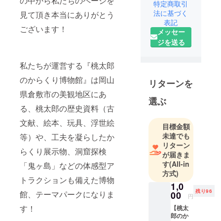
の中から私たちのページを
県倉敷市の
特定商取引
法に基づく
美観地区に
見て頂き本当にありがとう
表記
ある、桃太
ございます！
メッセー
郎の歴史資
ジを送る
料（古文
献、絵本、
私たちが運営する『桃太郎
玩具、浮世
絵等）や、
のからくり博物館』は岡山
リターンを
工夫を凝ら
県倉敷市の美観地区にあ
選ぶ
したからく
る、桃太郎の歴史資料（古
り展示物、
洞窟探検
文献、絵本、玩具、浮世絵
目標金額
「鬼ヶ島」
未達でも
等）や、工夫を凝らしたか
などの体感
リターン
らくり展示物、洞窟探検
が届きま
型アトラク
す
(All-in
「鬼ヶ島」などの体感型ア
ションも備
方式)
えた博物
トラクションも備えた博物
1,0
館、テーマ
残り96
館、テーマパークになりま
00
円
パークにな
す！
【桃太
ります！
郎のか