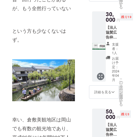
択
イズ
クラウ
す
用期間
る
が、もう全然行っていない
小） ※
ドファ
は2024
30,
サイズ
ンディ
年4月〜
残り19
はA4の
000
ング終
2025年
円
1/8サイ
了後、
3月の1
【法人
ズとな
掲載希
年間 ※
という方も少なくないは
協賛広
ります
望のお
郵送に
告枠
※入場者
名前を
てお届
ず。
（サイ
が必ず
メッ
けしま
支援
ズ中）+
通る出
セージ
す
者：
桃太郎
口通路
にて確
1人
のから
に張り
認させ
お届
くり博
出しま
て頂き
け予
物館入
す ※掲
定：
ます ●
場チ
2024
載期間
桃太郎
年04
ケット
は2024
のから
こ
月
10枚】
年5月〜
の
くり博
リ
●法人協
2025年
タ
物館入
ー
賛広告
4月の1
ン
場チ
詳細を見る
を
枠（サ
年間 ※
選
ケット
択
イズ
クラウ
す
5枚 ※使
る
中） ※
ドファ
用期間
50,
サイズ
ンディ
は2024
残り3
はA4の
000
ング終
年4月〜
円
幸い、倉敷美観地区は岡山
1/4サイ
了後、
2025年
【法人
ズとな
掲載希
3月の1
でも有数の観光地であり、
協賛広
ります
望の社
年間 ※
告枠
※入場者
名を
郵送に