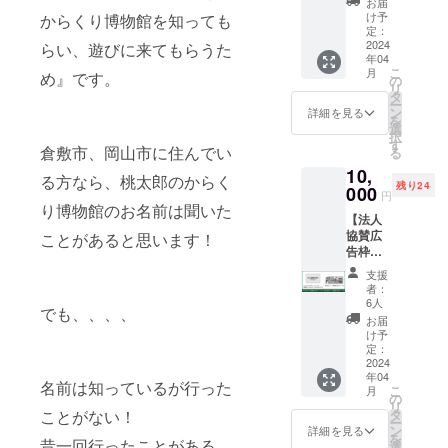
お届
くり博
す ※掲
け予
からくり博物館を知っても
物館入
載期間
定：
場チ
2024
は2024
らい、遊びに来てもらうた
年04
ケット5
年5月〜
こ
月
め』です。
枚】 ●
2025年
の
リ
個人協
4月の1
タ
ー
賛広告
年間 ※
ン
詳細を見る
を
枠（サ
クラウ
選
択
イズ
ドファ
す
倉敷市、岡山市に住んでい
る
中） ※
ンディ
10,
サイズ
ング終
る方なら、桃太郎のからく
残り24
はA4の
000
了後、
円
1/4サイ
掲載希
り博物館のお名前は聞いた
【法人
ズとな
望のお
協賛広
ります
ことがあると思います！
名前を
告枠
※入場者
メッ
（サイ
が必ず
セージ
支援
ズ小）+
通る出
にて確
者：
桃太郎
口通路
認させ
6人
でも、、、、
のから
に張り
て頂き
お届
くり博
出しま
ます ●
け予
物館入
す ※掲
定：
桃太郎
場チ
2024
載期間
のから
年04
ケット5
は2024
くり博
名前は知っているが行った
こ
月
枚】 ●
年5月〜
の
物館入
リ
法人協
2025年
タ
ことがない！
場チ
ー
賛広告
4月の1
ン
ケット
詳細を見る
を
枠（サ
昔一回行ったことがある
年間 ※
選
2枚 ※使