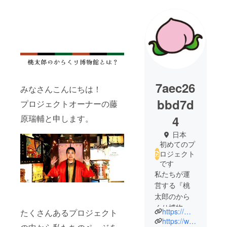
7aec26
みなさんこんにちは！
bbd7d
プロジェクトオーナーの藤
4
原瑞輔と申します。
日本
初めてのプ
ロジェクト
です
私たちが運
営する『桃
太郎のから
くり博物
https://momotaroukan3.wixsite.com/momo
たくさんあるプロジェクト
館』は岡山
https://www.facebook.com/momotarounokarakurihakubutsukan