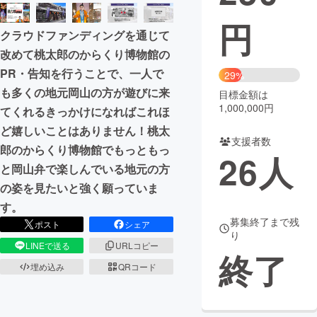
円
まちづくり・地域活性化
クラウドファンディングを通じて
改めて桃太郎のからくり博物館の
CAMPFIRE for Social Good
CAMPFIRE Creation
PR・告知を行うことで、一人で
29%
CAMPFIREふるさと納税
machi-ya
コミュニティ
も多くの地元岡山の方が遊びに来
目標金額は
1,000,000円
てくれるきっかけになればこれほ
ど嬉しいことはありません！桃太
支援者数
郎のからくり博物館でもっともっ
26
人
と岡山弁で楽しんでいる地元の方
の姿を見たいと強く願っていま
す。
募集終了まで残
ポスト
シェア
り
LINEで送る
URLコピー
終了
埋め込み
QRコード