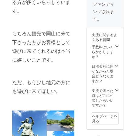
る方が多くいらっしゃいま
年5月〜
のから
ファンディ
2025年
くり博
す。
ングされま
4月の1
物館入
年間 ※
場チ
す。
クラウ
ケット
ドファ
10枚 ※
ンディ
使用期
もちろん観光で岡山に来て
支援に関するよ
ング終
間は
くある質問
了後、
下さった方がお客様として
2024年
掲載希
4月〜
手数料はいく
遊びに来てくれるのは本当
望の社
2025年
らかかります
名とロ
3月の1
か？
に嬉しいことです。
ゴを
年間 ※
メッ
郵送に
目標金額に届
セージ
てお届
かなかった場
にて確
けしま
合どうなりま
認させ
す
すか？
ただ、もう少し地元の方に
て頂き
ます ●
も遊びに来てほしい。
支援で困った
桃太郎
時はどこに相
のから
談したらいい
くり博
ですか？
物館入
場チ
ヘルプページを
ケット
見る
20枚 ※
使用期
間は