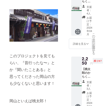
らくり
クラウド
博物館
支援
入場チ
ファンディ
者：
ケット
4人
ングを通じ
2枚】 ●
お届
て改めて桃
桃太郎
け予
のから
定：
太郎のから
くり博
2024
くり博物館
年04
物館入
こ
月
場チ
のPR・告知
の
リ
ケット
タ
を行うこと
ー
2枚 ※使
ン
詳細を見る
を
で、一人で
用期間
選
択
は2024
す
も多くの地
る
年4月〜
このプロジェクトを見ても
元岡山の方
2,2
2025年
残り97
が遊びに来
3月の1
50
らい、『昔行ったな〜』と
円
年間 ※
てくれる
【桃太
か『聞いたことある』と
郵送に
きっかけに
郎のか
てお届
思ってくださった岡山の方
らくり
けしま
なればこれ
博物館
す
支援
ほど嬉しい
も少なくないと思います！
入場チ
者：
ことはあり
ケット
3人
5枚】 ●
ません！
お届
桃太郎
け予
のから
定：
岡山といえば桃太郎！
くり博
2024
桃太郎のか
年04