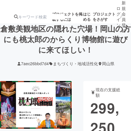
新
ロ
規
グ
会
プロジェクトを掲
はじ
プロジェクト
/
載するには
める
をさがす
イ
員
ン
登
倉敷美観地区の隠れた穴場！岡山の方
録
にも桃太郎のからくり博物館に遊び
に来てほしい！
人気のプロ
注目のリ
注目の新着プロ
募集終了が近いプ
もうすぐ公開
ジェクト
ターン
ジェクト
ロジェクト
されます
7aec26bbd7d4
まちづくり・地域活性化
岡山県
アート・写真
音楽
現在の支援総
テクノロジー・ガジェット
ゲーム・サ
額
299,
映像・映画
書籍・雑誌
250
ビジネス・起業
チャレンジ