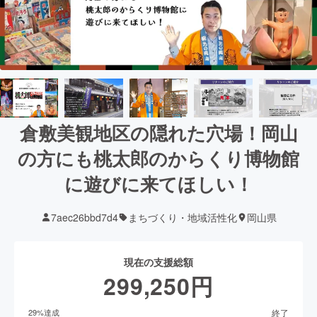
倉敷美観地区の隠れた穴場！岡山
の方にも桃太郎のからくり博物館
に遊びに来てほしい！
7aec26bbd7d4
まちづくり・地域活性化
岡山県
現在の支援総額
299,250
円
終了
29
%達成