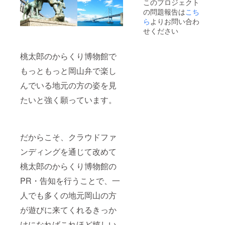
このプロジェクト
2024年
の問題報告は
こち
4月〜
2025年
ら
よりお問い合わ
3月の1
せください
年間 ※
郵送に
てお届
桃太郎のからくり博物館で
けしま
す
もっともっと岡山弁で楽し
んでいる地元の方の姿を見
たいと強く願っています。
だからこそ、クラウドファ
ンディングを通じて改めて
桃太郎のからくり博物館の
PR・告知を行うことで、一
人でも多くの地元岡山の方
が遊びに来てくれるきっか
けになればこれほど嬉しい