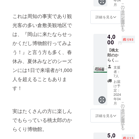
物館入
らくり博物
こ
月
場チ
の
リ
館でもっと
ケット
タ
ー
これは周知の事実であり観
5枚 ※使
ン
もっと岡山
詳細を見る
を
用期間
選
弁で楽しん
択
光客の多い倉敷美観地区で
は2024
す
る
でいる地元
年4月〜
は、『岡山に来たならせっ
4,0
2025年
の方の姿を
残り93
3月の1
00
かくだし博物館行ってみよ
円
見たいと強
年間 ※
【桃太
郵送に
く願ってい
う！』と言う方も多く、春
郎のか
てお届
ます。
らくり
休み、夏休みなどのシーズ
けしま
博物館
す
支援
ンには1日で来場者が1,000
入場チ
者：
ケット
7人
人を超えることもありま
10枚】
お届
●桃太郎
け予
す！
のから
定：
くり博
2024
年04
物館入
こ
月
場チ
の
リ
ケット
実はたくさんの方に楽しん
タ
ー
10枚 ※
ン
詳細を見る
を
でもらっている桃太郎のか
使用期
選
択
間は
す
る
らくり博物館。
2024年
5,0
4月〜
残り13