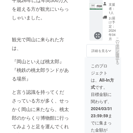
平成26年には年間300万人
（サイ
が必ず
メッ
てお届
支援
ズ大）+
通る出
セージ
を超える方が観光にいらっ
けしま
者：
桃太郎
口通路
にて確
1人
す
のから
しゃいました。
に張り
認させ
お届
くり博
出しま
て頂き
け予
物館入
す ※掲
定：
ます ●
場チ
2024
載期間
桃太郎
年04
ケット
は2024
のから
こ
観光で岡山に来られた方
月
10枚】
年5月〜
の
くり博
リ
●法人協
2025年
タ
物館入
は、
ー
賛広告
4月の1
ン
場チ
詳細を見る
を
枠（サ
年間 ※
選
ケット
択
イズ
クラウ
す
5枚 ※使
『岡山といえば桃太郎』
る
大） ※
ドファ
用期間
このプロ
サイズ
ンディ
『桃鉄の桃太郎ランドがあ
は2024
ジェクト
はA4の
ング終
年4月〜
る場所』
1/2サイ
了後、
2025年
は、
All-In方
ズとな
掲載希
3月の1
式
です。
ります
望の社
年間 ※
と言う認識を持ってくだ
※入場者
名とロ
郵送に
目標金額に
が必ず
ゴを
てお届
さっている方が多く、せっ
関わらず、
通る出
メッ
けしま
口通路
セージ
す
2024/03/31
かく岡山に来たなら、桃太
に張り
にて確
23:59:59
ま
出しま
認させ
郎のからくり博物館に行っ
す ※掲
て頂き
でに集まっ
載期間
てみようと足を運んでくれ
ます ●
た金額が
は2024
桃太郎