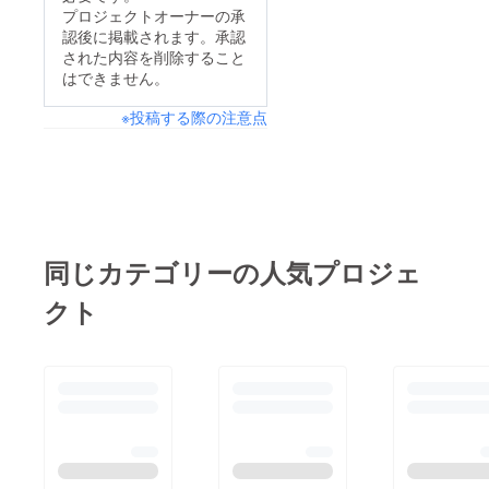
応援！能登半島地震支
プロジェクトオーナーの承
認後に掲載されます。承認
援」において皆様から
された内容を削除すること
のご厚情を賜り、心よ
はできません。
り感謝申し上げます。
※投稿する際の注意点
下記に、本プロジェク
トの活動報告をさせて
頂きます。◆実施期
間：2024年2月20日～
3月13日(計23日)◆ご
支援総額：1579,710
同じカテゴリーの人気プロジェ
円◆CAMPFIRE決済手
クト
数料5.5％(税込)
86,884円◆上記差引合
計金1,492,826円 を
中間支援先の一般社団
法人日本飲食団体連合
会様へ3月14日に送金
済一般社団法人日本飲