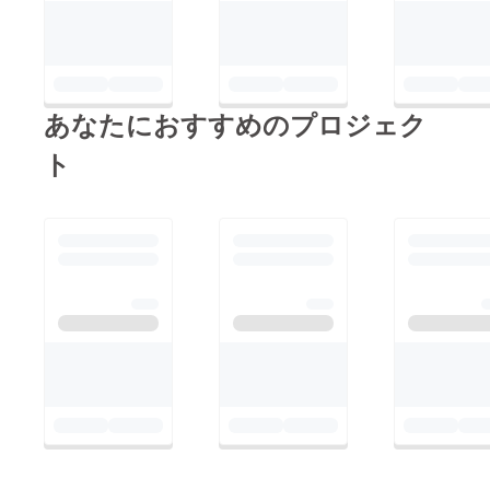
食団体連合会
https://shokudanren.jp
/これから、能登の飲
食店様の復興支援に大
あなたにおすすめのプロジェク
いにお役立て頂けるこ
とと思います。寄付証
ト
明として、振込明細書
を添付致しますのでご
確認ください。この度
の皆様の温かいお気持
ちに、重ねて御礼申し
上げます。 今後も引
き続き、能登の復興に
思いを重ね、微力なが
らでも私たちに出来る
ことから日々行動を起
こしていけたらと思い
ます。今後共、何卒よ