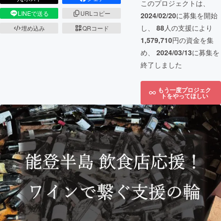
このプロジェクトは、
LINEで送る
URLコピー
2024/02/20
に募集を開始
し、
88
人の支援により
埋め込み
QRコード
1,579,710
円の資金を集
め、
2024/03/13
に募集を
終了しました
もう一度プロジェク
トをやってほしい