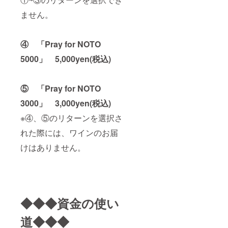
フォル
原材
ﾊﾟｰｸﾘﾝ
／カル
ません。
料：ブ
ｸﾞ ｻｲ
ダミ
ドウ(フ
ｽﾞ：
ン 赤ﾜ
ランス
8×8×28.
ｲﾝ ｻｲ
産)、亜
5cm、
④ 「Pray for NOTO
ｽﾞ：
硫酸塩
1.4kg
7×7×30
含有 ◆
原産
5000」
5,000yen(税込)
cm、
ファ
地：フ
1.2kg
ビュラ
ランス
原産
ス／
／ノル
地：フ
ファッ
⑤ 「Pray for NOTO
マン
ランス
ラ モン
ディ地
3000」
3,000yen(税込)
／ラン
テプル
方 原
グドッ
チアー
材料：
※④、⑤のリターンを選択さ
ク地
ノ・ダ
洋ナシ
方 原
ブルッ
(フラン
れた際には、ワインのお届
材料：
ツォ
ス産)、
ブドウ
赤ﾜｲﾝ
亜硫酸
けはありません。
(フラン
ｻｲｽﾞ：
塩含有
ス産)、
7.5×7.5
亜硫酸
×35cm
塩含有
、
◆
1.2kg
ヴィー
原産
◆◆◆資金の使い
ニュ・
地：イ
ヴェル
タリア
ト／
／アブ
道◆◆◆
ルー
ルッ