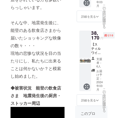
年03
ご支援
容量：
こ
月
らっしゃいます。
頂きま
750ml
の
リ
した皆
、アレ
タ
ー
さまに
ルギー
ン
詳細を見る
を
は、
表示：
選
そんな中、地震発生後に、
択
ディオ
無、賞
す
る
ニーが
味期
能登のある飲食店さまから
38,
ヨー
限：
残り10
ロッパ
170
無、保
届いたショッキングな映像
円
より直
存方
【ス
の数々・・・
輸入し
法：
ティル
ている
15℃以
現地の悲惨な状況を目の当
ワイン
ワイン
下での
おまか
をお届
保存を
支援
たりにし、私たちに出来る
せ12本
け致し
お願い
者：
セット
ます。
致しま
6人
ことは何かないか？と模索
で能登
≪共通
す ◆シ
お届
の飲食
事項≫
クス／
け予
し始めました。
店を応
容量：
定：
クリュ
援！】
2024
750ml
マ
年03
ご支援
、アレ
◆被害状況 能登の飲食店
リー ｽ
こ
月
頂きま
ルギー
の
ﾊﾟｰｸﾘﾝ
リ
さま 地震発生後の厨房・
した皆
表示：
タ
ｸﾞ ｻｲ
ー
さまに
無、賞
ン
ｽﾞ：
詳細を見る
を
ストッカー周辺
は、
味期
選
8×8×30
択
ディオ
限：
す
cm、
る
ニーが
無、保
1.35kg
このプロ
ヨー
存方
原産