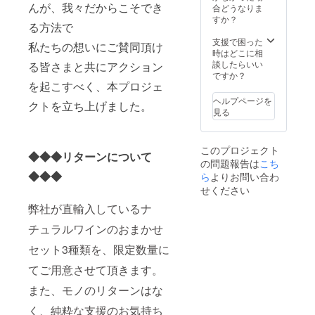
下記に
ワール
合どうなりま
んが、我々だからこそでき
7.5×7.5
詳細を
地方
すか？
×29.5c
る方法で
掲載し
原材
m、
ており
料：ブ
支援で困った
1.2kg
私たちの想いにご賛同頂け
ます6本
ドウ(フ
時はどこに相
原産
と、別
ランス
談したらいい
地：ド
る皆さまと共にアクション
リター
産)、亜
ですか？
イツ／
ンのス
硫酸塩
を起こすべく、本プロジェ
モーゼ
ティル6
含有 ◆
ル地
ヘルプページを
クトを立ち上げました。
本セッ
カン
方 原
見る
トのア
ティー
材料：
イテム
ナ・オ
ブドウ
を合わ
ルソー
(ドイツ
このプロジェクト
せた計
ニャ／
産)、亜
◆◆◆リターンについて
の問題報告は
こち
12本
ヴォ
硫酸塩
セット
ら
よりお問い合わ
ラ・
◆◆◆
含有 ◆
です。
ヴォレ
マイン
せください
残り6本
シャル
クラン
弊社が直輸入しているナ
の詳細
ドネ
グ／プ
はス
白ﾜｲﾝ
ローザ
チュラルワインのおまかせ
ティル6
ｻｲｽﾞ：
フリッ
本のリ
8.5×8.5
ツァン
セット3種類を、限定数量に
ターン
×30cm
テ ロ
をご確
、
ゼ ｽ
てご用意させて頂きます。
認くだ
1.4kg
ﾊﾟｰｸﾘﾝ
さい※
また、モノのリターンはな
原産
ｸﾞ ｻｲ
◆ファ
地：イ
ｽﾞ：
く、純粋な支援のお気持ち
ビュラ
タリア
8×8×29.