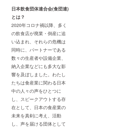
8×8×30
cm、
日本飲食団体連合会(食団連)
1.2kg
原産
とは？
地：フ
2020年コロナ禍以降、多く
ランス
／ラン
の飲食店が廃業・倒産に追
グドッ
ク地
い込まれ、それらの危機は
方 原
材料：
同時に、パートナーである
ブドウ
(フラン
数々の生産者や設備企業、
ス産)、
納入企業などにも多大な影
亜硫酸
塩含有
響を及ぼしました。わたし
たちは食産業に関わる日本
中の人々の声をひとつに
し、スピークアウトする存
在として、日本の食産業の
未来を真剣に考え、活動
し、声を届ける団体として