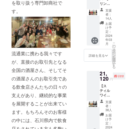
を取り扱う専門卸商社で
リング
報告を
ワイン
お送り
す。
支援
おまか
させて
者：
せ6本
頂きま
14人
セット
す。
お届
で能登
け予
の飲食
定：
店を応
2024
年03
援！】
こ
月
ご支援
の
リ
頂きま
タ
流通業に携わる我々です
ー
した皆
ン
詳細を見る
を
さまに
選
が、直接のお取引先となる
択
は、
す
る
ディオ
全国の酒屋さん、そしてそ
21,
ニーが
残り22
ヨー
120
の酒屋さんのお取引先であ
円
ロッパ
【ス
る飲食店さんたちの日々の
より直
ティル
輸入し
支えがあり、継続的な事業
ワイン
ている
おまか
発泡性
支援
を展開することが出来てい
せ6本
ワイン
者：
セット
をお届
38人
ます。もちろんそのお客様
で能登
け致し
お届
の飲食
ます。
け予
の中には、石川県内で飲食
店を応
≪共通
定：
援！】
2024
店をされている方も多数い
事項≫