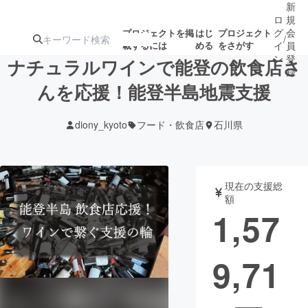
新
ロ
規
グ
会
プロジェクトを掲
はじ
プロジェクト
/
載するには
める
をさがす
イ
員
ン
登
ナチュラルワインで能登の飲食店さ
録
んを応援！能登半島地震支援
人気のプロ
注目のリ
注目の新着プロ
募集終了が近いプ
もうすぐ公開
diony_kyoto
フード・飲食店
石川県
ジェクト
ターン
ジェクト
ロジェクト
されます
アート・写真
音楽
現在の支援総
額
1,57
テクノロジー・ガジェット
ゲーム・サ
9,71
映像・映画
書籍・雑誌
ビジネス・起業
チャレンジ