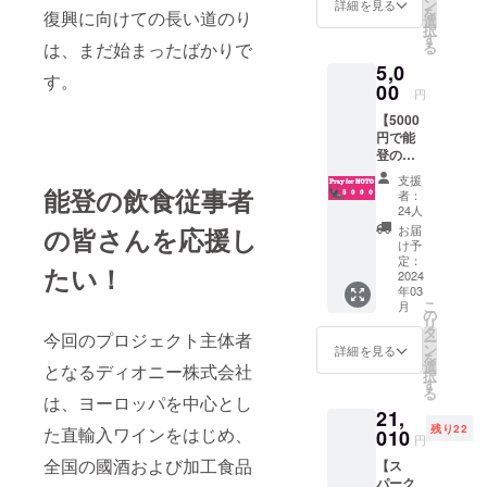
体者で
ン
詳細を見る
を
復興に向けての長い道のり
ある
選
択
ディオ
す
は、まだ始まったばかりで
る
ニーよ
5,0
り御礼
す。
のメッ
00
円
セージ
【5000
をお送
円で能
りさせ
登の飲
て頂き
食店を
ます。
支援
応
能登の飲食従事者
者：
援！】
24人
ご支援
の皆さんを応援し
お届
頂きま
け予
した皆
定：
たい！
さまに
2024
年03
は、プ
こ
月
ロジェ
の
リ
クト主
タ
今回のプロジェクト主体者
ー
体者で
ン
詳細を見る
を
ある
選
となるディオニー株式会社
択
ディオ
す
る
ニーよ
は、ヨーロッパを中心とし
21,
り御礼
残り22
た直輸入ワインをはじめ、
のメッ
010
円
セージ
全国の國酒および加工食品
【ス
と支援
パーク
後のご