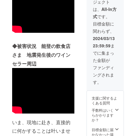
ジェクト
ロッパ
法：
地：ス
より直
15℃以
ペイン
は、
All-In方
輸入し
下での
／カタ
式
です。
ている
保存を
ルー
ワイン
お願い
ニャ
目標金額に
をお届
致しま
州 原
関わらず、
け致し
す ◆セ
材料：
ます。
バス
ブドウ
2024/03/13
≪共通
チャ
(スペイ
◆被害状況 能登の飲食店
23:59:59
ま
事項≫
ン・リ
ン産)、
容量：
フォー
亜硫酸
でに集まっ
さま 地震発生後のワイン
750ml
／サン
塩含有
た金額が
、アレ
セール
◆ヤ
セラー周辺
ルギー
ヴィニ
ン・マ
ファンディ
表示：
フィエ
ティア
ングされま
無、賞
パー
ス・ク
味期
ジュン
ライン
す。
限：
コ・ア
／キス
無、保
ライ
キス マ
存方
白ﾜｲﾝ
ディー
支援に関するよ
法：
ｻｲｽﾞ：
ズ リッ
くある質問
15℃以
8×8×30
プス
下での
cm、
手数料はいく
ペット
保存を
1.4kg
らかかります
ナッ
お願い
原産
か？
ト ｽ
いま、現地に赴き、直接的
致しま
地：フ
ﾊﾟｰｸﾘﾝ
す ※こ
ランス
目標金額に届
ｸﾞ ｻｲ
に何かすることは叶いませ
ちらは
／ロ
かなかった場
ｽﾞ：