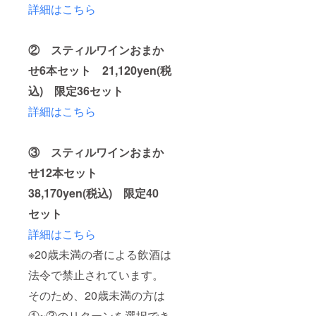
ニャ／
詳細はこちら
州 原
ﾊﾟｰｸﾘﾝ
ヴォ
材料：
ｸﾞ ｻｲ
ラ・
ブドウ
ｽﾞ：
ヴォレ
(イタリ
9×9×32
② スティルワインおまか
メル
ア産)、
cm、
ロー
亜硫酸
1.6kg
せ6本セット
21,120yen(税
赤ﾜｲﾝ
塩含有
原産
ｻｲｽﾞ：
◆レピ
地：フ
込) 限定36セット
8.5×8.5
キュリ
ランス
×30cm
ユー／
詳細はこちら
／ブル
、
ボー
ゴー
1.4kg
ジョ
ニュ地
原産
レ・ラ
方 原
③ スティルワインおまか
地：イ
ンティ
材料：
タリア
ニエ ガ
ブドウ
せ12本セット
／アブ
メレオ
(フラン
ルッ
ン 赤ﾜ
ス産)、
38,170yen(税込) 限定40
ツォ
ｲﾝ ｻｲ
亜硫酸
州 原
ｽﾞ：
セット
塩含有
材料：
8×8×29.
◆フェ
ブドウ
詳細はこちら
5cm、
ルム・
(イタリ
1.2kg
ド・
※20歳未満の者による飲酒は
ア産)、
原産
ラ・
亜硫酸
地：フ
モット
法令で禁止されています。
塩含有
ランス
／ポワ
◆レ・
／ボー
レ ドン
そのため、20歳未満の方は
ゼル
ジョレ
フロ
ブ・
地区
ン ｽ
①~③のリターンを選択でき