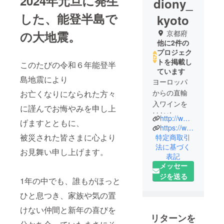
2024年元旦に発生
diony_
した、能登半島で
kyoto
の大地震。
京都府
他に2件の
プロジェク
トを掲載し
このたびの令和６年能登半
ています
島地震により
ヨーロッパ
からの直輸
お亡くなりになられた方々
入ワインを
に謹んでお悔やみを申し上
はじめ、全
http://www.diony.com/
げますとともに、
国の國酒お
https://www.facebook.com/dionyavecj
被災された皆さまに心より
よび加工食
特定商取引
法に基づく
品を取り扱
お見舞い申し上げます。
表記
う専門の卸
メッセー
商社です。
ジを送る
1年の中でも、誰もがほっと
ひと息つき、家族や気の置
けない仲間と新年の喜びを
リターンを