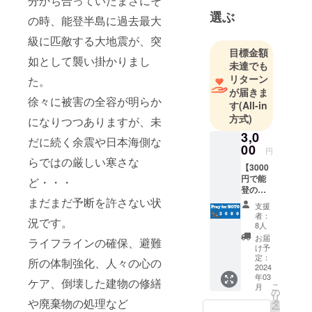
分かち合っていたまさにそ
選ぶ
の時、能登半島に過去最大
級に匹敵する大地震が、突
目標金額
如として襲い掛かりまし
未達でも
リターン
た。
が届きま
徐々に被害の全容が明らか
す
(All-in
方式)
になりつつありますが、未
3,0
だに続く余震や日本海側な
00
円
らではの厳しい寒さな
【3000
円で能
ど・・・
登の飲
まだまだ予断を許さない状
食店を
支援
応
者：
況です。
援！】
8人
ご支援
お届
ライフラインの確保、避難
頂きま
け予
した皆
定：
所の体制強化、人々の心の
さまに
2024
年03
は、プ
ケア、倒壊した建物の修繕
こ
月
ロジェ
の
リ
クト主
や廃棄物の処理など
タ
ー