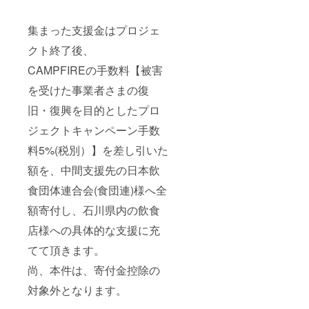
ジュ
ツォ
赤ﾜｲﾝ
州 原
ｻｲｽﾞ：
集まった支援金はプロジェ
材料：
7.4×7.4
ブドウ
クト終了後、
×30cm
(イタリ
、
ア産)、
CAMPFIREの手数料【被害
1.3kg
亜硫酸
原産
塩含有
を受けた事業者さまの復
地：フ
ランス
旧・復興を目的としたプロ
／ボル
ドー地
ジェクトキャンペーン手数
方 原
料5%(税別）】を差し引いた
材料：
ブドウ
額を、中間支援先の日本飲
(フラン
ス産)、
食団体連合会(食団連)様へ全
亜硫酸
塩含有
額寄付し、石川県内の飲食
◆ナ
チュー
店様への具体的な支援に充
ル・
てて頂きます。
ヴィ
ヴァン
尚、本件は、寄付金控除の
／ルー
ジュ
対象外となります。
赤ﾜｲﾝ
ｻｲｽﾞ：