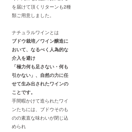
ス／
／アブ
5cm、
を届けて頂くリターンも2種
ファ
ルッ
1.4kg
ビュラ
ツォ
原産
類ご用意しました。
ス マル
州 原
地：
ヴァジ
材料：
オース
ア 白ﾜ
ブドウ
トリア
ｲﾝ ｻｲ
(イタリ
ナチュラルワインとは
／ブル
ｽﾞ：
ア産)、
ゲンラ
ブドウ栽培／ワイン醸造に
7.5×7.5
亜硫酸
ント
×35cm
塩含有
州 原
おいて、なるべく人為的な
、
◆ド
材料：
1.2kg
メー
ブドウ
介入を避け
原産
ヌ・
(オース
地：イ
ド・
トリア
「極力何も足さない・何も
タリア
ラ・ガ
産)、亜
／アブ
ランス
引かない」、自然の力に任
硫酸塩
ルッ
／風 ロ
含有 ◆
ツォ
せて生み出されたワインの
ゼ ﾛｾﾞ
シャ
州 原
ﾜｲﾝ ｻｲ
トー・
ことです。
材料：
ｽﾞ：
オー・
ブドウ
8×8×30
マレ／
手間暇かけて造られたワイ
(イタリ
cm、
ボル
ア産)、
1.4kg
デュー
ンたちには、ブドウそのも
亜硫酸
原産
クレマ
塩含有
地：フ
ン・
のの素直な味わいが閉じ込
◆ド
ランス
ド・ボ
メー
められ
／ラン
ルドー
ヌ・
グドッ
ブ