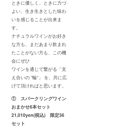
ときに優しく、ときに力づ
ド・
ク地
リュッ
ラ・ガ
方 原
ト ｽ
よい、生き生きとした味わ
ランス
材料：
ﾊﾟｰｸﾘﾝ
／風
ブドウ
ｸﾞ ｻｲ
いを感じることが出来ま
シャル
(フラン
ｽﾞ：
ドネ
ス産)、
8×8×32
す。
白ﾜｲﾝ
亜硫酸
cm、
ｻｲｽﾞ：
塩含有
ナチュラルワインがお好き
1.6kg
8×8×30
◆ファ
原産
な方も、まだあまり飲まれ
cm、
ビュラ
地：フ
1.4kg
ス／
ランス
たことがない方も、この機
原産
フォエ
／ボル
地：フ
ミネ ピ
ドー地
会にぜひ
ランス
ノグ
方 原
／ラン
リー
材料：
ワインを通じて繋がる「支
グドッ
ジョ
ブドウ
ク地
赤ﾜｲﾝ
え合いの ”輪”」 を、共に広
(フラン
方 原
ｻｲｽﾞ：
ス産)、
材料：
げて頂ければと思います。
7.5×7.5
亜硫酸
ブドウ
×35cm
塩含有
(フラン
、
◆コン
① スパークリングワイン
ス産)、
1.2kg
ト ロワ
亜硫酸
原産
イエ ド
おまかせ6本セット
塩含有
地：イ
ブラ
◆カン
タリア
ヴァー
21,010yen(税込) 限定36
ティー
／アブ
／ブラ
ナ・オ
ルッ
ン ド ブ
セット
ルソー
ツォ
ラン ｽ