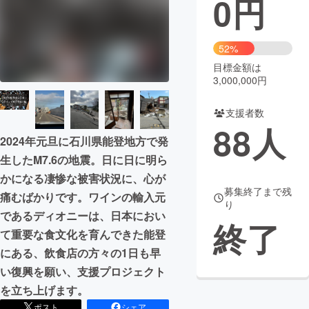
0
円
まちづくり・地域活性化
52%
目標金額は
CAMPFIRE for Social Good
CAMPFIRE Creation
3,000,000円
CAMPFIREふるさと納税
machi-ya
コミュニティ
支援者数
88
人
2024年元旦に石川県能登地方で発
生したM7.6の地震。日に日に明ら
かになる凄惨な被害状況に、心が
募集終了まで残
痛むばかりです。ワインの輸入元
り
であるディオニーは、日本におい
終了
て重要な食文化を育んできた能登
にある、飲食店の方々の1日も早
い復興を願い、支援プロジェクト
を立ち上げます。
ポスト
シェア