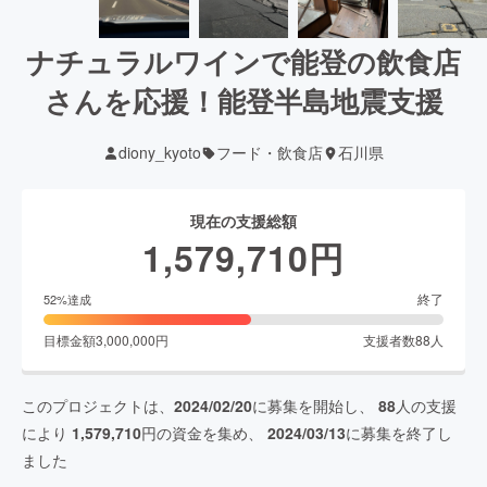
ナチュラルワインで能登の飲食店
さんを応援！能登半島地震支援
diony_kyoto
フード・飲食店
石川県
現在の支援総額
1,579,710
円
終了
52
%達成
目標金額
3,000,000
円
支援者数
88
人
このプロジェクトは、
2024/02/20
に募集を開始し、
88
人の支援
により
1,579,710
円の資金を集め、
2024/03/13
に募集を終了し
ました