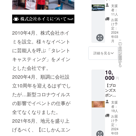
約束で
サー】
ます。
（ハン
きるも
支援
新潟駅
（例
ドル
のでは
者：
～巻駅
「○○様
ネーム
11人
ありま
～巻文
のご提
なども
せん) ※
お届
化会館
供によ
可能）
け予
ご支援
のご招
るご招
定：
金とは
2010年4月、株式会社ホイ
待者様
2024
待で
別に以
年03
用の送
す」）
下の手
ミを設立。様々なイベント
こ
月
迎バス
※備考欄
の
数料を
リ
(往復)の
に、記
タ
ご負担
に芸能人を呼ぶ「タレント
ー
スポン
載する
ン
詳細を見る
願いま
を
サーに
スポン
選
キャスティング」をメイン
す。
択
なって
サー名
す
①「ご
る
いただ
とした会社です。
をご記
協力
10,
きま
入くだ
費」ご
2020年4月、順調に会社設
す。 車
000
さい。
支援額
円
内アナ
（ハン
の12％
立10周年を迎えるはずでし
【ブロ
ウンス
ドル
＋消費
ンズス
でスポ
ネーム
税 …ご
たが…新型コロナウイルス
ポン
ンサー
なども
支援を
サー】
名をご
可能）
の影響でイベントの仕事が
全額支
支援
『耳で
紹介さ
②私が
者：
援金に
楽しむ
せてい
作って
19人
全てなくなりました。
させて
漫才ラ
ただき
いる新
お届
いただ
イブ』
2021年5月、地元を盛り上
ます。
潟県産
け予
くため
のブロ
※備考欄
定：
特別栽
のご協
げるべく、【にしかんエン
ンズス
2024
に、ご
培米コ
力費で
年03
ポン
希望の
シヒカ