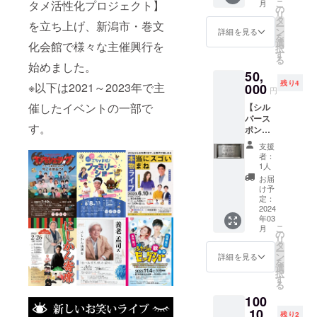
す
こ
タメ活性化プロジェクト】
月
サー
スポン
の
リ「う
②「サ
リ
（協賛
サー名
タ
米」5kg
イトシ
を立ち上げ、新潟市・巻文
ー
者）に
をご記
ン
をお届
詳細を見る
ステム
を
なって
入くだ
選
けしま
化会館で様々な主催興行を
手数
択
いただ
さい。
す
す。 容
料」…
る
けま
（ハン
始めました。
量：5kg
ご支援
50,
す。
ドル
産地：
額1万円
残り4
※以下は2021～2023年で主
SNSや
000
ネーム
新潟市
円
未満：
会場で
なども
西蒲区
税込250
催したイベントの一部で
【シル
お名前
可能）
（特別
円／ご
バース
をご紹
※ご支援
栽培米
支援額1
す。
ポン
介させ
金とは
とは…
万円以
サー】
ていた
別に以
農薬お
支援
上：
『耳で
だきま
下の手
よび化
者：
2.27％
楽しむ
す。 チ
数料を
1人
学肥料
+消費税
漫才ラ
ケット
ご負担
を慣行
お届
イブ』
をご希
願いま
け予
レベル
のシル
望の方
定：
す。
の5割以
バース
2024
はご相
①「ご
上削減
年03
ポン
談くだ
協力
して生
こ
月
サー
さい。
の
費」ご
産した
リ
（協賛
（チ
タ
支援額
お米の
ー
者）に
ケット
ン
の12％
詳細を見る
ことで
を
なって
代別）
選
＋消費
す） ※
択
いただ
※備考欄
す
税 …ご
備考欄
る
けま
にスポ
支援を
に ①
100
す。
ンサー
全額支
白米 or
①SNS
,10
名をご
援金に
玄米 or
残り2