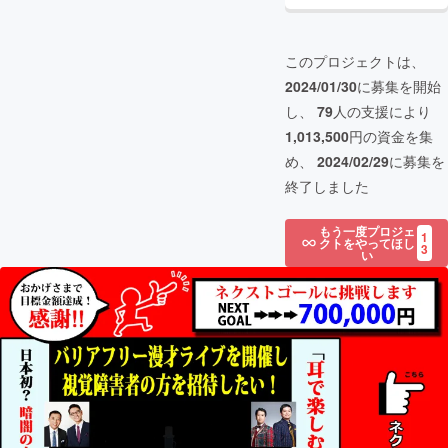
このプロジェクトは、
2024/01/30
に募集を開始
し、
79
人の支援により
1,013,500
円の資金を集
め、
2024/02/29
に募集を
終了しました
もう一度プロジェ
1
クトをやってほし
3
い