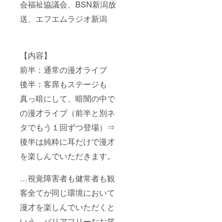
会福祉協議会、BSN新潟放
送、エフエムラジオ新潟
【内容】
前半：通常の漫才ライブ
後半：客席もステージも
真っ暗にして、暗闇の中で
の漫才ライブ（前半と別ネ
タでもう１回ずつ登場）⇒
後半は純粋に耳だけで漫才
を楽しんでいただきます。
…視覚障害者も健常者も観
客全てが同じ環境において
漫才を楽しんでいただくと
いう、バリアフリーなお笑