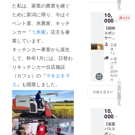
男女問
選
の12％
択
制作し
た私は、家業の農業を継ぐ
わずど
す
＋消費
る
ます。
なたで
税 …ご
ために新潟に帰り、今はイ
10,
そのパ
もOKで
支援を
残り23
ンフ
000
す。
全額支
円
ベント業、米農家、キッチ
レット
（15歳
援金に
【招待
のスポ
以上60
させて
ンカー『
う米家
』店主を兼
スポン
ンサー
歳未満
いただ
サー＋
になっ
とさせ
くため
業しています。
う米5
ていた
ていた
のご協
支援
㎏】 ①
だきま
だきま
キッチンカー事業から派生
力費で
者：
視覚障
す。 パ
す） ・
7人
す
害者の
して、昨年1月には、日替わ
ンフ
御礼に
②「サ
お届
方を1名
レット
お米
け予
イトシ
りキッチンカー出店施設
無料招
にご支
定：
5kg(30
ステム
待しま
2024
援者様
00円相
手数
（カフェ）の『
マキエキマ
年03
す。 チ
のお名
当)をお
料」…
こ
月
ケット
前を掲
の
渡しさ
ご支援
エ
』も開業しました。
リ
と一緒
載いた
タ
せてい
額1万円
ー
にお渡
しま
ン
ただき
詳細を見る
未満：
を
しする
す。 ※
選
ます。
税込250
択
ご招待
備考欄
す
・立見
円／ご
る
状にス
に、記
で観覧
支援額1
10,
ポン
載する
いただ
万円以
サーの
000
スポン
くこと
上：
円
お名前
サー名
も可能
2.27％
【送迎
（企業
をご記
です。
+消費税
バスス
名）を
入くだ
(必ずお
ポン
記載し
さい。