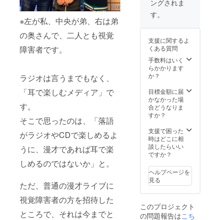
ングされま
支援額
（企業
念写真
上：
にご記
の12％
名、ハ
また、
2.27％
す。
入くだ
＋消費
ンドル
チケッ
※左が私、中央が弟、右は弟
+消費税
さい。
税 …ご
ネーム
トをご
※原材料
の奥さんで、二人とも視覚
支援を
可） ※
希望の
及び添
支援に関するよ
全額支
公序良
方はご
加物等
くある質問
障害者です。
援金に
俗に反
相談く
の食品
させて
する企
ださ
手数料はいく
表示は
いただ
業、団
い。
らかかります
お届け
くため
体、個
（チ
か？
ラジオは言うまでもなく、
商品の
のご協
人のお
ケット
ラベル
力費で
申込み
代別）
「耳で楽しむメディア」で
目標金額に届
に表記
す
はお断
※備考欄
かなかった場
されま
す。
②「サ
りさせ
にスポ
合どうなりま
す。 商
イトシ
ていた
ンサー
すか？
品開封
そこで思ったのは、「落語
ステム
だきま
名をご
前には
手数
す。 ※
記入く
支援で困った
必ずお
がラジオやCDで楽しめるよ
料」…
ご支援
ださ
時はどこに相
届けの
ご支援
金とは
い。
談したらいい
リター
うに、漫才であれば耳で楽
額1万円
別に以
（企業
ですか？
ンに貼
未満：
下の手
名、ハ
しめるのではないか」と。
付され
税込250
数料を
ンドル
たラベ
ヘルプページを
円／ご
ご負担
ネーム
ルや注
見る
支援額1
願いま
可） ※
ただ、普通の漫才ライブに
意書き
万円以
す。
公序良
をご確
視覚障害者の方を招待した
上：
①「ご
俗に反
認くだ
このプロジェクト
2.27％
協力
する企
さい。
ところで、それは今までと
の問題報告は
こち
+消費税
費」ご
業、団
※ご支援