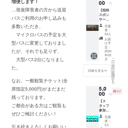
増便します！
00
円
…視覚障害者の方から送迎
【招待
スポン
バスご利用のお申し込みも
サー】
視覚障
多数いただき、
支援
害者の
者：
方を1名
マイクロバスの予定を大
24人
無料招
お届
待しま
型バスに変更しておりまし
け予
す。 チ
定：
たが、それでも足りず、
ケット
2024
年03
と一緒
大型バス2台になりまし
こ
月
にお渡
の
リ
しする
タ
た。
ー
ご招待
ン
詳細を見る
を
状にス
選
択
ポン
す
なお、一般観覧チケット(全
る
サーの
5,0
お名前
席指定5,000円)がまだまだ
残り7
（企業
00
円
残っております。
名）を
【ス
記載し
ご都合がある方はご観覧も
タッフ
ます。
参加
（例
ぜひご検討ください！
権】 当
「○○様
支援
日の運
のご提
者：
営ス
供によ
3人
引き続きよろしくお願いい