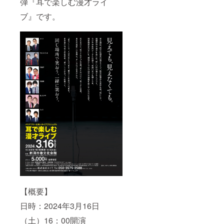
弾『耳で楽しむ漫才ライ
くため
ご支援
のご協
額1万円
ブ』です。
力費で
未満：
す
税込250
②「サ
円／ご
イトシ
支援額1
ステム
万円以
手数
上：
料」…
2.27％
ご支援
+消費税
額1万円
未満：
税込250
円／ご
支援額1
万円以
上：
2.27％
+消費税
【概要】
日時：2024年3月16日
（土）16：00開演