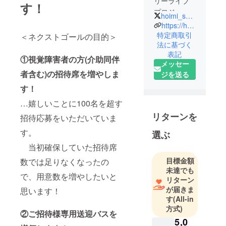
リーライブ
す！
プロジェク
hoimi_saito
ト／株式会
https://hoimi.co.jp/
社ホイミの
特定商取引
＜ネクストゴールの目的＞
法に基づく
代表
表記
新潟市西蒲
①視覚障害者の方(介助同伴
メッセー
区在住の47
者含む)の招待席を増やしま
ジを送る
歳、兼業農
す！
家です。
…嬉しいことに100名を超す
リターンを
招待応募をいただいていま
す。
選ぶ
当初確保していた招待席
目標金額
数では足りなくなったの
未達でも
で、用意数を増やしたいと
リターン
が届きま
思います！
す
(All-in
方式)
②ご招待様専用送迎バスを
5,0