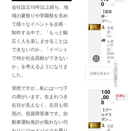
や会場
記入く
0
させて
分づき
円
会社設立10年以上経ち、地
でお名
ださ
いただ
米(1
前を大
【追加
い。
くため
分、3
域の夏祭りや学園祭を含め
きくご
枠・
（企業
のご協
分、5
紹介 ②
ゴール
名、ハ
力費で
分、8
て様々なイベントを企画・
出演者
ドスポ
ンドル
す
分) ②
支援
の寄せ
ン
ネーム
②「サ
制作する中で、「もっと幅
配送希
者：
書きサ
サー】
可） ※
イトシ
0人
望日、
イン色
『耳で
公序良
広く人を楽しませることは
ステム
時間帯
お届
紙をご
楽しむ
俗に反
手数
け予
をご
できないのか」「イベント
提供 ま
漫才ラ
する企
定：
料」…
記入く
た、チ
イブ』
2024
業、団
ご支援
ださ
で何か社会貢献ができない
年03
ケット
のゴー
体、個
額1万円
い。 ※
こ
月
をご希
ルドス
人のお
の
未満：
記載の
か」を考えるようになりま
リ
望の方
ポン
申込み
タ
税込250
ない場
ー
はご相
サー
はお断
ン
円／ご
詳細を見る
合は順
した。
を
談くだ
（協賛
りさせ
選
支援額1
次白米
択
さい。
者）に
ていた
す
万円以
でお送
る
（チ
なって
だきま
突然ですが…私には一つ下
上：
りしま
100
ケット
いただ
す。 ※
2.27％
す。 ※
代別）
けま
の弟がいます。生まれつき
,00
ご支援
在庫な
+消費税
配送希
し
※備考欄
す。
金とは
0
望日が
円
右目が見えなく、左目も弱
にスポ
①SNS
別に以
お決ま
ンサー
や会場
【ゴー
下の手
りでな
視の、視覚障害者です。自
名をご
でお名
ルドス
数料を
い方は
記入く
前を大
ポン
ご負担
その旨
動車運転免許が取れない代
ださ
きくご
サー】
願いま
をご記
支援
い。
紹介 ②
『耳で
す。
わりにロードバイクを乗り
入いた
者：