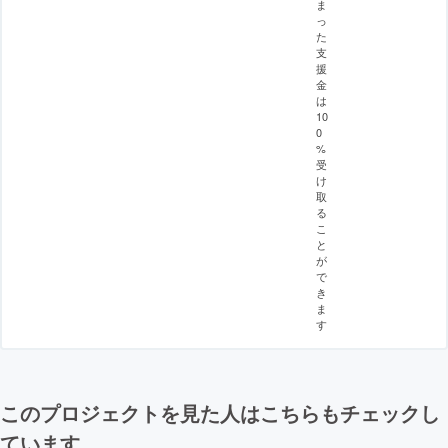
ま
っ
た
支
援
金
は
10
0
%
受
け
取
る
こ
と
が
で
き
ま
す
このプロジェクトを見た人はこちらもチェックし
ています