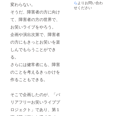
支援額
体、個
ら
よりお問い合わ
金とは
変わらない。
の12％
人のお
せください
別に以
＋消費
申込み
そうだ、障害者の方に向け
下の手
税 …ご
はお断
数料を
支援を
りさせ
て、障害者の方の世界で、
ご負担
全額支
ていた
願いま
お笑いライブをやろう。
援金に
だきま
す。
させて
す。 ※
①「ご
企画や演出次第で、障害者
いただ
ご支援
協力
くため
金とは
費」ご
の方にもきっとお笑いを楽
のご協
別に以
支援額
力費で
下の手
しんでもらうことができ
の12％
す
数料を
＋消費
②「サ
ご負担
る。
税 …ご
イトシ
願いま
支援を
さらには健常者にも、障害
ステム
す。
全額支
手数
①「ご
援金に
のことを考えるきっかけを
料」…
協力
させて
ご支援
費」ご
いただ
作ることもできる。
額1万円
支援額
くため
未満：
の12％
のご協
税込250
＋消費
力費で
円／ご
税 …ご
そこで企画したのが、「バ
す
支援額1
支援を
②「サ
万円以
全額支
リアフリーお笑いライブプ
イトシ
上：
援金に
ステム
ロジェクト」であり、第１
2.27％
させて
手数
+消費税
いただ
料」…