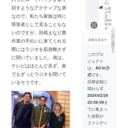
（企業
出演者
楽しむ
①「ご
2人
だき、
名、ハ
の寄せ
漫才ラ
回すようなアクティブな弟
協力
必要に
お届
ンドル
書きサ
イブ』
費」ご
け予
なった
なので、私たち家族は特に
ネーム
イン色
のゴー
支援額
定：
際に再
可） ※
紙をご
ルドス
2024
の12％
度ご連
障害者として見ることもな
年03
公序良
提供 ③
ポン
＋消費
絡いた
こ
月
俗に反
終演後
サー
税 …ご
の
だけれ
いのですが、田植えなど農
リ
する企
に出演
（協賛
支援を
タ
ばその
ー
業、団
者と記
者）に
全額支
ン
詳細を見る
作業の手伝いに来てくれる
タイミ
を
体、個
念写真
なって
援金に
選
ングで
択
人のお
また、
いただ
させて
際にはラジオを肌身離さず
す
発送い
る
申込み
チケッ
けま
いただ
このプロ
たしま
に聞いていました。弟は、
はお断
トをご
す。
くため
す。
ジェクト
りさせ
希望の
①SNS
のご協
（2024
テレビはほとんど見ず、家
ていた
方はご
や会場
力費で
は、
All-In方
年9月ま
だきま
相談く
でお名
す
でとさ
でもずっとラジオを聞いて
式
です。
す。 ※
ださ
前を大
②「サ
せてい
ご支援
い。
きくご
イトシ
目標金額に
ただき
いるそうです。
金とは
（チ
紹介 ②
ステム
ます）
関わらず、
別に以
ケット
出演者
手数
※別住所
下の手
代別）
の寄せ
料」…
2024/02/29
や別の
数料を
※備考欄
書きサ
ご支援
方にお
23:59:59
ま
ご負担
にスポ
イン色
額1万円
届けを
願いま
ンサー
紙をご
未満：
でに集まっ
ご希望
す。
名をご
提供 ③
税込250
の場合
た金額が
①「ご
記入く
終演後
円／ご
はその
協力
ださ
に出演
支援額1
ファンディ
詳細を
費」ご
い。
者と記
万円以
備考欄