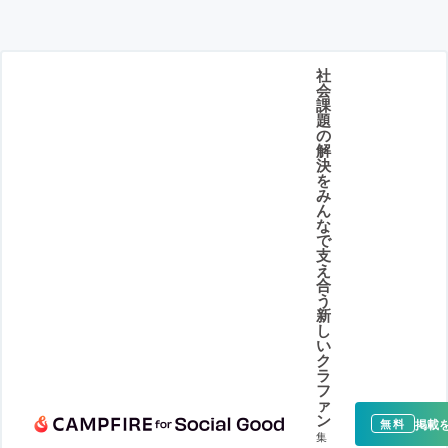
社
会
課
題
の
解
決
を
み
ん
な
で
支
え
合
う
新
し
い
ク
ラ
フ
ァ
ン
掲載
無料
集