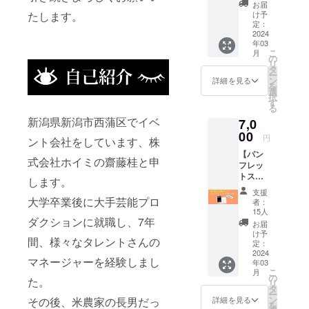
タッフ
るご招
お届
として
待で
け予
たします。
ご参加
す」）
定：
いただ
2024
※備考欄
年03
きま
に、記
こ
月
す。 お
載する
の
リ
仕事内
スポン
タ
ー
容は、
サー名
ン
詳細を見る
を
会場外
をご記
選
択
整理、
入くだ
す
る
もぎ
さい。
新潟県新潟市西蒲区でイベ
7,0
り、入
（ハン
場時案
00
ドル
円
ント会社をしています、株
内、座
ネーム
【パン
席案
なども
式会社ホイミの齋藤桂と申
フレッ
内、舞
可能）
トスポ
台制作
※ご支援
します。
ン
補助な
金とは
支援
サー】
どで
大学卒業後に大手芸能プロ
別に以
者：
ご来場
す。
下の手
15人
者向け
ダクションに就職し、7年
（13：
数料を
お届
に、当
00集
ご負担
け予
間、様々なタレントさんの
日配布
合、
定：
願いま
のパン
2024
19：00
す。
マネージャーを経験しまし
年03
フレッ
解散予
①「ご
こ
月
トを文
定） 学
の
協力
た。
リ
字と点
生、社
タ
費」ご
ー
字の２
会人、
ン
支援額
その後、米農家の長男だっ
詳細を見る
を
種類で