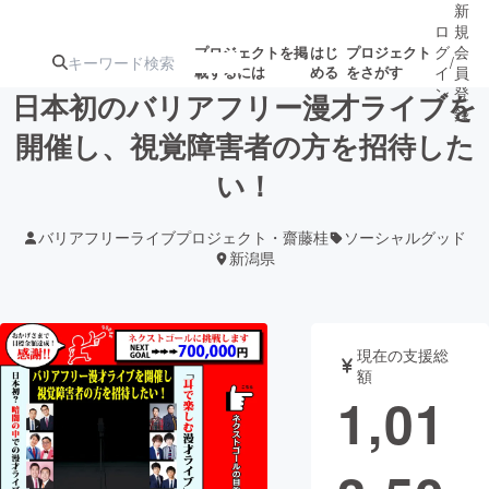
新
ロ
規
グ
会
プロジェクトを掲
はじ
プロジェクト
/
載するには
める
をさがす
イ
員
ン
登
日本初のバリアフリー漫才ライブを
録
開催し、視覚障害者の方を招待した
い！
人気のプロ
注目のリ
注目の新着プロ
募集終了が近いプ
もうすぐ公開
ジェクト
ターン
ジェクト
ロジェクト
されます
バリアフリーライブプロジェクト・齋藤桂
ソーシャルグッド
新潟県
アート・写真
音楽
テクノロジー・ガジェット
ゲーム・サ
現在の支援総
額
1,01
映像・映画
書籍・雑誌
ビジネス・起業
チャレンジ