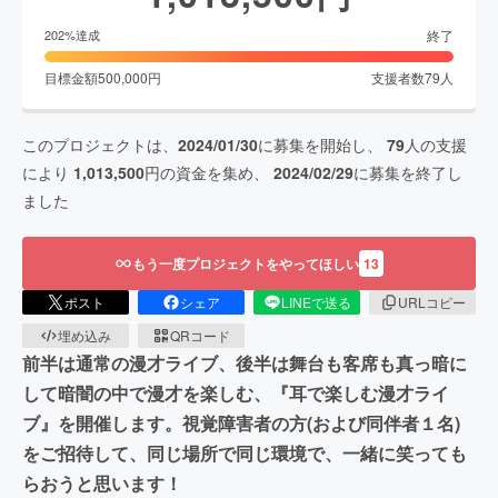
終了
202
%達成
目標金額
500,000
円
支援者数
79
人
このプロジェクトは、
2024/01/30
に募集を開始し、
79
人の支援
により
1,013,500
円の資金を集め、
2024/02/29
に募集を終了し
ました
もう一度プロジェクトをやってほしい
13
ポスト
シェア
LINEで送る
URLコピー
埋め込み
QRコード
前半は通常の漫才ライブ、後半は舞台も客席も真っ暗に
して暗闇の中で漫才を楽しむ、『耳で楽しむ漫才ライ
ブ』を開催します。視覚障害者の方(および同伴者１名)
をご招待して、同じ場所で同じ環境で、一緒に笑っても
らおうと思います！