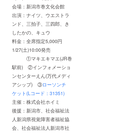
会場：新潟市巻文化会館
出演：ナイツ、ウエストラ
ンド、三拍子、三四郎、き
したかの、キュウ
料金：全席指定5,000円
1/27(土)10:00発売
①マキエキマエ(JR巻
駅前) ②インフォメーショ
ンセンターえん(万代メディ
アシップ) ③
ローソンチ
ケット(Lコード：31351)
主催：株式会社ホイミ
後援：新潟市、社会福祉法
人新潟県視覚障害者福祉協
会、社会福祉法人新潟市社