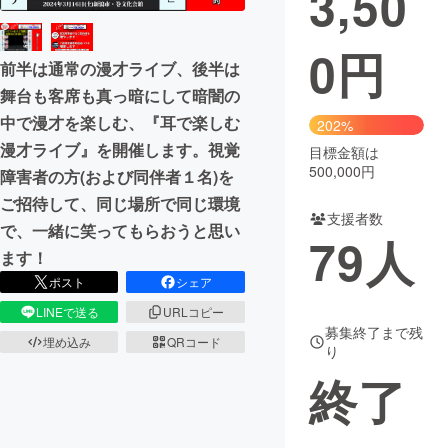
3,50
まちづくり・地域活性化
0
円
前半は通常の漫才ライブ、後半は
舞台も客席も真っ暗にして暗闇の
CAMPFIRE for Social Good
CAMPFIRE Creation
中で漫才を楽しむ、『耳で楽しむ
202%
CAMPFIREふるさと納税
machi-ya
コミュニティ
漫才ライブ』を開催します。視覚
目標金額は
500,000円
障害者の方(および同伴者１名)を
ご招待して、同じ場所で同じ環境
支援者数
で、一緒に笑ってもらおうと思い
79
人
ます！
ポスト
シェア
LINEで送る
URLコピー
募集終了まで残
埋め込み
QRコード
り
終了