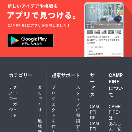
カテゴリー
起案サポート
サ
CAMP
ー
FIRE
テク
ま
プ
ス
ビ
につい
ノロ
ち
ロ
タ
ス
て
ジー
づ
ジ
ッ
・ガ
く
ェ
フ
CAM
CAMP
ジェ
り
ク
に
PFI
FIREと
ット
・
ト
相
RE
は
地
を
談
CAM
あんし
域
作
す
PFI
ん・安
活
る
る