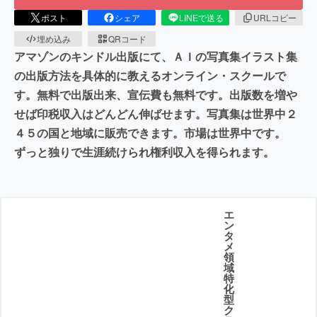
ポスト
シェア
LINEで送る
URLコピー
埋め込み
QRコード
アマゾンのキンドル出版にて、ＡＩの写真集イラスト集
の出版方法を具体的に教えるオンライン・スクールで
す。無料で出版出来、宣伝費も無料です。出版数を増や
せば印税収入はどんどん伸ばせます。写真集は世界中２
４５の国と地域に販売できます。市場は世界中です。
ずっと独りで生涯続けられ権利収入を得られます。
エ
ン
タ
メ
領
域
特
化
型
ク