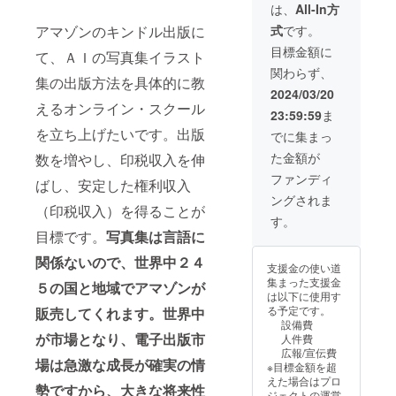
印税収入は増加
は、
All-In方
しかし、主
しますし、ご自
式
です。
アマゾンのキンドル出版に
宰会社の倒
分のＡＩスキル
も向上し、作品
目標金額に
産などによ
て、ＡＩの写真集イラスト
の質的向上もで
関わらず、
りMLMを離
きます。作品は
集の出版方法を具体的に教
生涯の財産で
2024/03/20
れる。
す。印税収入
えるオンライン・スクール
23:59:59
ま
は、著作者の死
を立ち上げたいです。出版
プログラミ
後７０年間も継
でに集まっ
続しますから、
ング技術を
た金額が
数を増やし、印税収入を伸
子供、孫の世代
独学し、日
まで続く権利収
ファンディ
ばし、安定した権利収入
経２２５先
入となります。
ングされま
ＡＩは様々な応
（印税収入）を得ることが
物、ＦＸ、
用が可能ですか
す。
バイナリー
ら、ＡＩ活用
目標です。
写真集は言語に
し、出版だけで
オプション
関係ないので、世界中２４
なく、様々なビ
支援金の使い道
などのソフ
ジネスに活用す
集まった支援金
５の国と地域でアマゾンが
ト開発を実
ることができま
は以下に使用す
す。 スクール
践。
る予定です。
販売してくれます。世界中
は、コミュニテ
設備費
イの中でご自由
が市場となり、電子出版市
人件費
投資ソフト
に質疑応答が
広報/宣伝費
チャットで可能
場は急激な成長が確実の情
ウエアの情
※目標金額を超
であり、疑問も
えた場合はプロ
報商材でイ
勢ですから、大きな将来性
回答も全員で共
ジェクトの運営