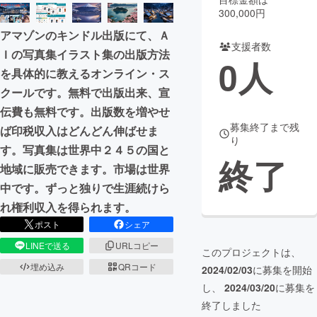
300,000円
まちづくり・地域活性化
アマゾンのキンドル出版にて、Ａ
支援者数
Ｉの写真集イラスト集の出版方法
0
人
CAMPFIRE for Social Good
CAMPFIRE Creation
を具体的に教えるオンライン・ス
CAMPFIREふるさと納税
machi-ya
コミュニティ
クールです。無料で出版出来、宣
伝費も無料です。出版数を増やせ
募集終了まで残
ば印税収入はどんどん伸ばせま
り
す。写真集は世界中２４５の国と
終了
地域に販売できます。市場は世界
中です。ずっと独りで生涯続けら
れ権利収入を得られます。
ポスト
シェア
LINEで送る
URLコピー
このプロジェクトは、
埋め込み
QRコード
2024/02/03
に募集を開始
し、
2024/03/20
に募集を
終了しました