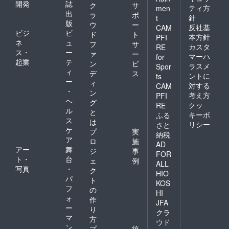
開発
誌
ク
サ
ティ方
men
出
ラ
ポ
針
t
版
ウ
ー
反社基
CAM
ビジ
ビ
ド
ト
本方針
PFI
ネ
ュ
フ
サ
カスタ
RE
ス・
ー
ァ
ー
マーハ
for
起業
テ
ン
ビ
ラスメ
Spor
ィ
デ
ス
ントに
ts
ー
ィ
対する
CAM
・
ン
考え方
PFI
ヘ
グ
クッ
RE
ル
と
キーポ
ふる
ス
は
リシー
さと
ケ
プ
実
納税
ア
ロ
施
AD
アー
舞
ジ
事
FOR
ト・
台
ェ
例
ALL
写真
・
ク
HIO
パ
ト
KOS
フ
の
HI
ォ
作
JFA
ー
り
クラ
マ
方
ウド
ン
プ
統