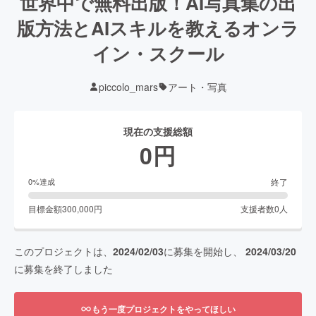
世界中で無料出版！AI写真集の出
版方法とAIスキルを教えるオンラ
イン・スクール
piccolo_mars
アート・写真
現在の支援総額
0
円
終了
0
%達成
目標金額
300,000
円
支援者数
0
人
このプロジェクトは、
2024/02/03
に募集を開始し、
2024/03/20
に募集を終了しました
もう一度プロジェクトをやってほしい