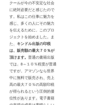
歩発展を目指
クールが今の不安定な社会
４．経済的
し、キンドル出
健康
に絶対必要だと感じたので
版だけにとどま
らず、ＡＩを駆
す。私はこの仕事に魅力を
使する分野は拡
大の一途ですか
感じ、多くの人にその魅力
ら、あらゆる未
来の可能性を開
を伝えるために、このプロ
拓して参りま
しょう。そのよ
ジェクトを始めました。ま
うな未来を開拓
た、
キンドル出版の印税
する生涯の仲間
として、このプ
は、販売額の最大７０％が
ロジェクトにご
支援頂いたすべ
頂けます。
普通の書籍出版
ての方々と一緒
に生涯の友とし
では、8～１０％程度が普通
て着実に歩んで
参りたいと考え
ですが、アマゾンなら世界
ています。 コ
ミュニティは、
中に無料で販売され、売上
bandという無料
高の最大７０％の高額印税
のオンライン・
コミュニティ・
が得られるという圧倒的優
ツールを使いま
す。 chatGPTは
位性があります。電子書籍
無料のものです
と、画像生成AI
の市場の成長は素晴らしい