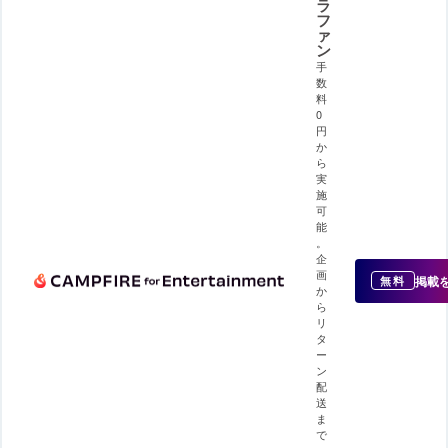
ラ
フ
ァ
ン
手
数
料
0
円
か
ら
実
施
可
能
。
企
画
掲載
無料
か
ら
リ
タ
ー
ン
配
送
ま
で