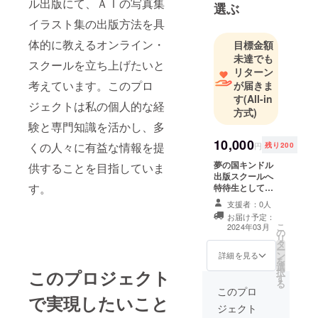
ル出版にて、ＡＩの写真集
有名企業と
選ぶ
米国の有名
イラスト集の出版方法を具
企業の合弁
体的に教えるオンライン・
目標金額
会社にて特
未達でも
スクールを立ち上げたいと
許技術者と
リターン
して１０年
考えています。このプロ
が届きま
超勤務
す
(All-in
ジェクトは私の個人的な経
方式)
験と専門知識を活かし、多
脱サラし、
10,000
様々なＭＬ
くの人々に有益な情報を提
円
残り200
Ｍなど経
夢の国キンドル
供することを目指していま
験。
出版スクールへ
す。
特待生としてご
招待します。 Ａ
支援者：0人
夢仲間メー
Ｉ活用して様々
お届け予定：
リングリス
な写真集、イラ
こ
2024年03月
の
スト集を作成
トを創始
リ
タ
し、日本語版、
ー
し、一時は
ン
英語版を作成
詳細を見る
を
選
し、両方を世界
月収３００
択
このプロジェクト
す
中の２４５の国
る
万円超を達
と地域に販売し
このプロ
で実現したいこと
成。
ます。出版数を
ジェクト
増加するほど、