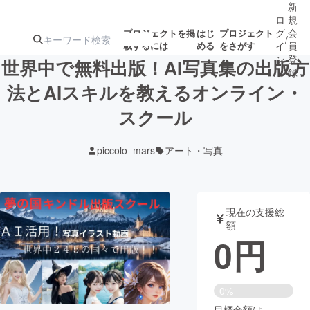
新
ロ
規
グ
会
プロジェクトを掲
はじ
プロジェクト
/
載するには
める
をさがす
イ
員
ン
登
世界中で無料出版！AI写真集の出版方
録
法とAIスキルを教えるオンライン・
スクール
人気のプロ
注目のリ
注目の新着プロ
募集終了が近いプ
もうすぐ公開
ジェクト
ターン
ジェクト
ロジェクト
されます
piccolo_mars
アート・写真
アート・写真
音楽
現在の支援総
テクノロジー・ガジェット
ゲーム・サ
額
0
円
映像・映画
書籍・雑誌
0%
ビジネス・起業
チャレンジ
目標金額は