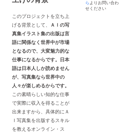
ら
よりお問い合わ
く、自由に意見
２０２４
や質問ができる
せください
ので、情報共有
年、夢の国
このプロジェクトを立ち上
の効果が向上
キンドル出
し、教育効果が
げる背景として、
ＡＩの写
極めて良好にな
版スクール
ります。 このプ
真集イラスト集の出版は言
開校予定
ロジェクトにご
支援を頂いた皆
語に関係なく世界中が市場
様には、スクー
４つの健康
となるので、大変魅力的な
ルの在籍期限は
を目指して
設けません。お
仕事になるからです。日本
生き抜きま
好きなだけ在籍
して学習を進め
す。
語は日本人しか読めません
てください。Ａ
Ｉの世界は進歩
が、写真集なら世界中の
が極めて激し
１．身体的
く、情報の更新
人々が楽しめるからです。
健康
も激しいので、
どんどん進歩し
この素晴らしい知的な仕事
ていかねばなり
２．精神的
で実際に収入を得ることが
ません。学習内
健康
容には終わりが
出来ますから、具体的にＡ
なく、常に進歩
していくべきで
３．社会的
Ｉ写真集を出版するスキル
す。スクールの
健康
内容にも終わり
を教えるオンライン・ス
はなく、常に進