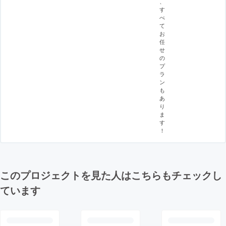
、
す
べ
て
お
任
せ
の
プ
ラ
ン
も
あ
り
ま
す
！
このプロジェクトを見た人はこちらもチェックし
ています