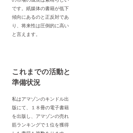
を使うことが出
来ませんので、
です。紙媒体の書籍が低下
月額２０ドルが
傾向にあるのと正反対であ
必要です。ま
た、画像を加工
り、将来性は圧倒的に高い
するための
canva_ａiを使
と言えます。
います。これも
無料のものもあ
りますが、ＡＩ
機能は有料版で
ないと使えない
ので、年額１２
０００円が必要
です。
これまでの活動と
準備状況
私はアマゾンのキンドル出
版にて、１８冊の電子書籍
を出版し、アマゾンの売れ
筋ランキングで１位を獲得