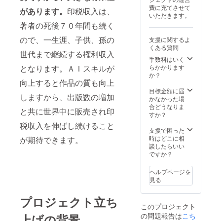
有できるので、
ンフォトッ
費に充てさせて
があります。
印税収入は、
効果的な学習が
いただきます。
プ、イン
できます。独り
著者の死後７０年間も続く
フォカート
で学ぶのは難し
いことも仲間と
にて売上１
ので、一生涯、子供、孫の
支援に関するよ
共に情報を共有
くある質問
位獲得の実
しながら学ぶこ
世代まで継続する権利収入
績あり。
とが効果的で飛
手数料はいく
躍的なスキル向
らかかります
となります。ＡＩスキルが
（３ヶ月で
上を促します。
か？
２０００万
向上すると作品の質も向上
コミュニティの
中で仲間づくり
目標金額に届
円超の利
しますから、出版数の増加
ができます。互
かなかった場
益）
いに切磋琢磨し
合どうなりま
と共に世界中に販売され印
生涯の友人作り
すか？
が可能です。な
２０２３年
税収入を伸ばし続けること
お、コミュニ
支援で困った
４月キンド
ティの中では、
時はどこに相
が期待できます。
ル出版開始
実名を使わず、
談したらいい
お好きなニック
ですか？
ネームを使いま
２０２４年
すので、ご自分
ヘルプページを
の任意のニック
１月現在、
見る
ネームを必ず記
１８冊のキ
入してくださ
プロジェクト立ち
ンドル本を
い。匿名のコ
このプロジェクト
ミュニティは参
出版済み
の問題報告は
こち
上げの背景
加ストレスがな