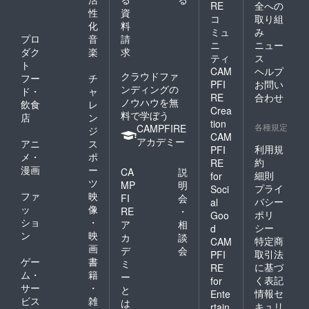
RE
全への
性
資
コ
取り組
化
料
ミュ
み
プロ
音
請
ニ
ニュー
ダク
楽
求
ティ
ス
ト
CAM
ヘルプ
クラウドファ
フー
チ
PFI
お問い
ンディングの
ド・
ャ
RE
合わせ
ノウハウを無
飲食
レ
Crea
料で学ぼう
店
ン
tion
各種規定
CAMPFIRE
ジ
CAM
アカデミー
アニ
ス
利用規
PFI
メ・
ポ
約
RE
漫画
ー
CA
説
細則
for
ツ
MP
明
プライ
Soci
ファ
映
FI
会
バシー
al
ッ
像
RE
・
ポリ
Goo
ショ
・
ア
相
シー
d
ン
映
カ
談
特定商
CAM
画
デ
会
取引法
PFI
ゲー
書
ミ
に基づ
RE
ム・
籍
ー
く表記
for
サー
・
と
情報セ
Ente
ビス
雑
は
キュリ
rtain