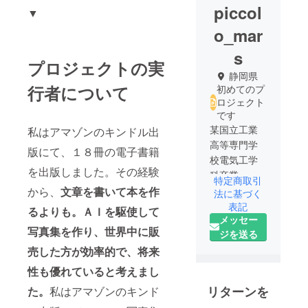
piccol
▼
o_mar
s
プロジェクトの実
静岡県
行者について
初めてのプ
ロジェクト
です
某国立工業
私はアマゾンのキンドル出
高等専門学
版にて、１８冊の電子書籍
校電気工学
を出版しました。その経験
科卒業
特定商取引
から、
文章を書いて本を作
法に基づく
某国立大学
表記
るよりも。ＡＩを駆使して
メッセー
理学部物理
写真集を作り、世界中に販
ジを送る
学科卒業
売した方が効率的で、将来
高校教諭、
性も優れていると考えまし
塾講師を経
リターンを
た。
私はアマゾンのキンド
て、日本の