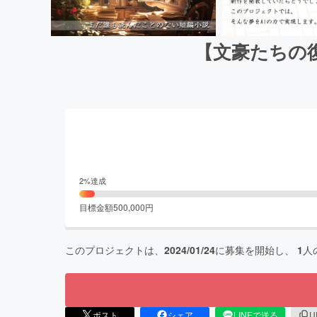
【文豪たちの
2
%達成
目標金額
500,000
円
このプロジェクトは、
2024/01/24
に募集を開始し、
1
人
ポスト
シェア
LINEで送る
U