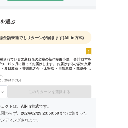
を選ぶ
標金額未達でもリターンが届きます
(All-in方式)
載されている文豪12名の架空の新作短編小説、 合計12本を
12ヶ月に渡ってお届けします。 お届けする小説の文豪
 ・夏目漱石 ・芥川龍之介 ・太宰治 ・川端康成 ・森鴎外 ・
沢賢治 ・坂口健吾 ・夢野久作 ・江戸川乱歩 ・梶井基次郎 ・
人
：2024年03月
このリターンを選択する
る
ジェクトは、
All-In方式
です。
に関わらず、
2024/02/29 23:59:59
までに集まった
ァンディングされます。