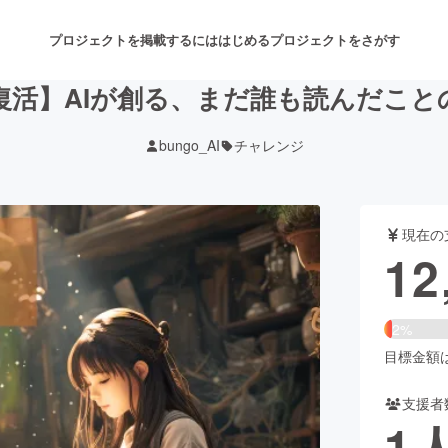
プロジェクトを掲載するには
はじめる
プロジェクトをさがす
復活】AIが創る、まだ誰も読んだこと
bungo_AI
チャレンジ
注目のリターン
注目の新着プロジェクト
募集終了が近いプロジェクト
も
現在の
音楽
舞台・パフォーマンス
12
ゲーム・サービス開発
フード・飲食店
2%
書籍・雑誌出版
アニメ・漫画
目標金額は5
支援者
チャレンジ
ビューティー・ヘルスケ
1