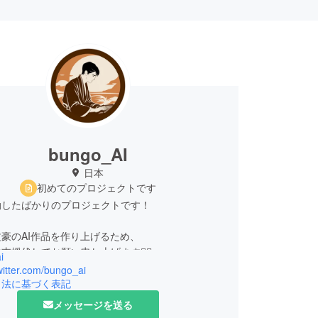
bungo_AI
日本
初めてのプロジェクトです
始動したばかりのプロジェクトです！
豪のAI作品を作り上げるため、
支援伏してお願い申し上げます🙇‍♀️
i
twitter.com/bungo_ai
引法に基づく表記
メッセージを送る