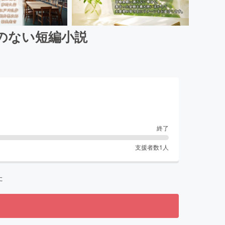
のない短編小説
終了
支援者数
1
人
た