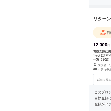
リターン
目
12,000
円
青空文庫に掲
1ヶ月に1本ずつ、
一覧（予定）
泉鏡花 ・宮
支援者：1
新美南吉
お届け予定
詳細を見
このプロ
目標金額
金額がフ