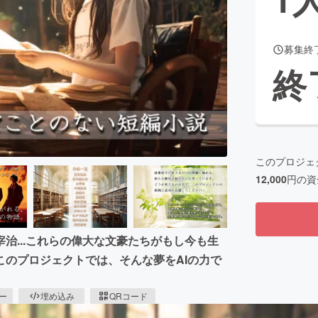
募集終
CAMPFIRE for Social Good
CAMPFIRE Creation
終
CAMPFIREふるさと納税
machi-ya
コミュニティ
このプロジェ
12,000
円の資
治...これらの偉大な文豪たちがもし今も生
のプロジェクトでは、そんな夢をAIの力で
ピー
埋め込み
QRコード