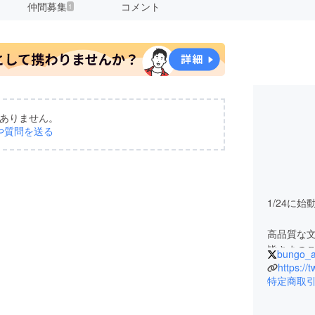
仲間募集
コメント
1
ありません。
や質問を送る
1/24に
高品質な文
皆さまのご
bungo_a
https://
特定商取