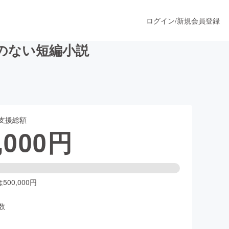
ログイン
/
新規会員登録
のない短編小説
うすぐ公開されます
支援総額
プロダクト
,000
円
ファッション
スポーツ
00,000円
数
ア
ソーシャルグッド
人