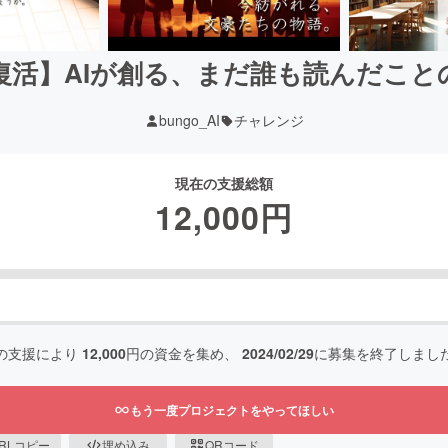
復活】AIが創る、まだ誰も読んだこと
bungo_AI
チャレンジ
現在の支援総額
12,000
円
の支援により
12,000
円の資金を集め、
2024/02/29
に募集を終了しまし
もう一度プロジェクトをやってほしい
RLコピー
埋め込み
QRコード