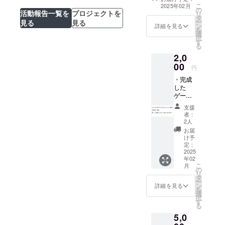
さんによる『撮
こ
2025年02月
の
り下ろしボイ
活動報告一覧を
プロジェクトを
リ
タ
ス』 ┗内容：ボ
ー
見る
見る
ン
イス収録を終え
詳細を見る
を
選
て作品の感想や
択
す
一押しポイント
る
など ┗収録時
2,0
間：３分～５分
00
程度 ┗提供方
円
法：ご記載いた
・完成
だいたメールア
した
ドレスにギガ
ゲーム
ファイル便の
の製品
URLを記載いた
支援
版 ・メ
しますのでDLし
者：
イン
2人
てください。 ┗
キャラ
その他：配布期
お届
クター
け予
間はこちらから
ボイス
定：
メールを送信
を務め
2025
後、６０日以内
年02
た３人
となりますので
こ
月
の声優
の
お早めにDLをお
リ
さんに
タ
願いいたしま
ー
よる
ン
詳細を見る
す。 ・ゲームの
を
『撮り
選
オープニング画
択
下ろし
す
面にあるクレ
る
ボイ
ジットの項目
5,0
ス』 ┗
に、スペシャル
内容：