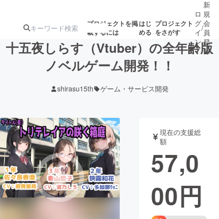
新
ロ
規
グ
会
プロジェクトを掲
はじ
プロジェクト
/
載するには
める
をさがす
イ
員
ン
登
十五夜しらす（Vtuber）の全年齢版
録
ノベルゲーム開発！！
人気のプロ
注目のリ
注目の新着プロ
募集終了が近いプ
もうすぐ公開
shirasu15th
ゲーム・サービス開発
ジェクト
ターン
ジェクト
ロジェクト
されます
アート・写真
音楽
現在の支援総
額
57,0
テクノロジー・ガジェット
ゲーム・サ
00
円
映像・映画
書籍・雑誌
ビジネス・起業
チャレンジ