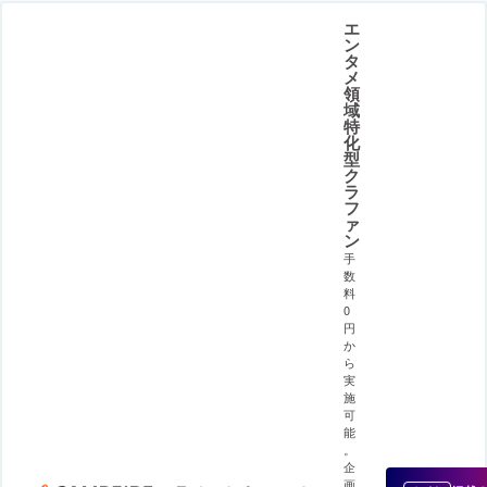
エ
ン
タ
メ
領
域
特
化
型
ク
ラ
フ
ァ
ン
手
数
料
0
円
か
ら
実
施
可
能
。
企
画