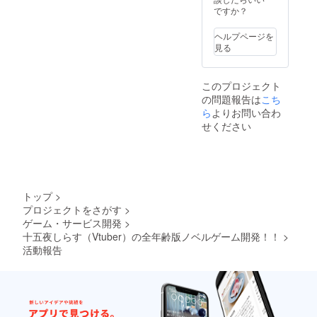
を送信
ペシャ
ですか？
後、６
ルサン
０日以
クスと
ヘルプページを
内とな
してお
見る
ります
名前の
のでお
掲載
早めに
（ご本
このプロジェクト
DLをお
名であ
の問題報告は
こち
願いい
る必要
たしま
ら
よりお問い合わ
はあり
す。 ・
ませ
せください
ゲーム
ん）。
のオー
┗お名
プニン
前の表
グ画面
記＋
にある
X（旧：
クレ
Twitter
トップ
>
ジット
）のID
プロジェクトをさがす
>
の項目
を掲載
ゲーム・サービス開発
>
に、ス
いたし
ペシャ
十五夜しらす（Vtuber）の全年齢版ノベルゲーム開発！！
>
ます
ルサン
（２０
活動報告
クスと
００円
してお
プラン
名前の
以上限
掲載
定！）
（ご本
┗必ず
名であ
備考欄