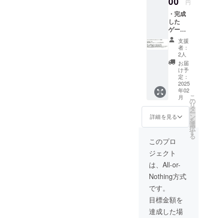
00
サンクスとして
円
ボイス
お名前の掲載
・完成
収録を
（ご本名である
した
終えて
必要はありませ
ゲーム
作品の
ん）。 ┗お名前
の製品
感想や
の表記方法は文
支援
版 ・メ
一押し
者：
字のみになりま
イン
ポイン
2人
すのでご了承く
キャラ
トなど
お届
ださい(ロゴ等は
クター
┗収録
け予
不可)。 ┗スペ
ボイス
時間：
定：
シャルサンクス
を務め
2025
３分～
はご希望者様の
年02
た３人
５分程
みです。 ┗必ず
こ
月
の声優
度 ┗提
の
備考欄に掲載の
リ
さんに
供方
タ
『希望する、希
ー
よる
法：ご
ン
詳細を見る
望しない』のど
を
『撮り
記載い
選
ちらかをご記載
択
下ろし
ただい
す
ください。
る
ボイ
たメー
このプロ
ス』 ┗
ルアド
ジェクト
内容：
レスに
ボイス
ギガ
は、All-or-
収録を
ファイ
Nothing方式
終えて
ル便の
作品の
URLを
です。
感想や
記載い
目標金額を
一押し
たしま
ポイン
すので
達成した場
トなど
DLして