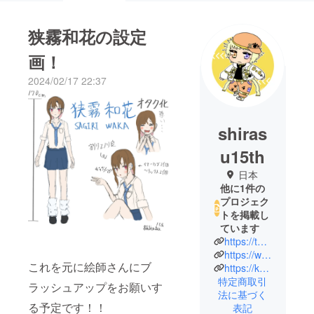
狭霧和花の設定
画！
2024/02/17 22:37
shiras
u15th
日本
他に1件の
プロジェク
トを掲載し
ています
https://twitter.com/shirasu15th
https://www.youtube.com/@shirasu15th
これを元に絵師さんにブ
https://kakuyomu.jp/users/shirasu15th
特定商取引
ラッシュアップをお願いす
法に基づく
る予定です！！
表記