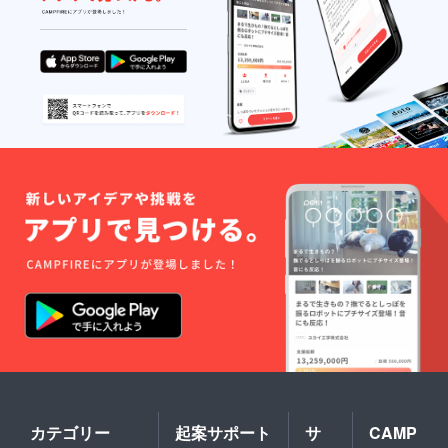
る必要
に掲載
はあり
するお
ませ
名前と
ん）。
『＠』
┗お名
から始
前の表
まるID
記＋
を記入
X（旧：
してく
Twitter
ださ
）のID
い。 ┗
＋メッ
スペ
セージ
シャル
（１２
サンク
０文字
スはご
以内）
希望者
を掲載
様のみ
いたし
です。
ます
┗必ず
（５０
備考欄
００円
に掲載
プラン
の『希
限定）
望す
┗必ず
る、希
備考欄
望しな
に掲載
い』の
するお
どちら
名前と
かをご
カテゴリー
起案サポート
サ
CAMP
『＠』
記載く