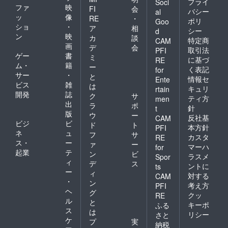
プライ
Soci
記載く
ファ
映
FI
会
バシー
al
ださ
ッ
像
RE
・
ポリ
Goo
い。
ショ
・
ア
相
シー
d
ン
映
カ
談
特定商
CAM
画
デ
会
取引法
PFI
ゲー
書
ミ
に基づ
RE
ム・
籍
ー
く表記
for
サー
・
と
情報セ
Ente
ビス
雑
は
キュリ
rtain
開発
誌
ク
サ
ティ方
men
出
ラ
ポ
針
t
版
ウ
ー
反社基
CAM
ビジ
ビ
ド
ト
本方針
PFI
ネ
ュ
フ
サ
カスタ
RE
ス・
ー
ァ
ー
マーハ
for
起業
テ
ン
ビ
ラスメ
Spor
ィ
デ
ス
ントに
ts
ー
ィ
対する
CAM
・
ン
考え方
PFI
ヘ
グ
クッ
RE
ル
と
キーポ
ふる
ス
は
リシー
さと
ケ
プ
実
納税