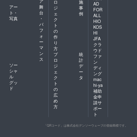
ア
ロ
施
AD
アー
舞
ジ
事
FOR
ト・
台
ェ
例
ALL
写真
・
ク
HIO
パ
ト
KOS
フ
の
HI
ォ
作
JFA
ー
り
クラ
マ
方
ウド
ン
プ
統
ファ
ス
ロ
計
ン
ソー
ジ
デ
ディ
シャ
ェ
ー
ング
ル
ク
タ
mac
グッ
ト
hi-ya
ド
の
補助
広
金申
め
請サ
方
ポー
ト
「QRコード」は株式会社デンソーウェーブの登録商標です。