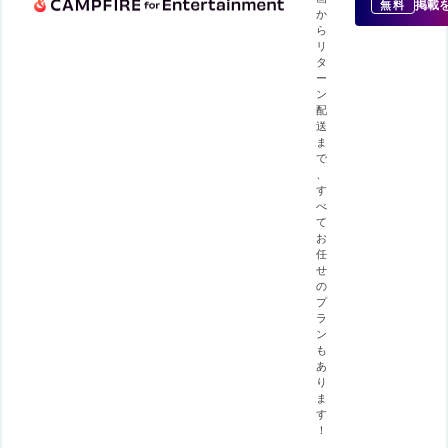
掲載
無料
か
ら
リ
タ
ー
ン
配
送
ま
で
、
す
べ
て
お
任
せ
の
プ
ラ
ン
も
あ
り
ま
す
！