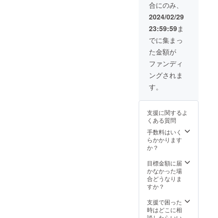
合にのみ、
┗収録
くださ
時間：
い。 ┗
2024/02/29
３分～
その
23:59:59
ま
５分程
他：配
度 ┗提
布期間
でに集まっ
供方
はこち
た金額が
法：ご
らから
記載い
メール
ファンディ
ただい
を送信
ングされま
たメー
後、６
ルアド
０日以
す。
レスに
内とな
ギガ
ります
ファイ
のでお
支援に関するよ
ル便の
早めに
くある質問
URLを
DLをお
記載い
願いい
手数料はいく
たしま
たしま
らかかります
すので
す。 ・
か？
DLして
ゲーム
くださ
のオー
目標金額に届
い。 ┗
プニン
かなかった場
その
グ画面
合どうなりま
他：配
にある
すか？
布期間
クレ
はこち
ジット
支援で困った
らから
の項目
時はどこに相
メール
に、ス
談したらいい