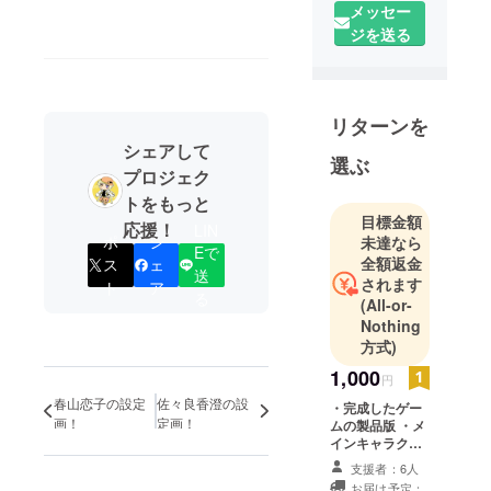
メッセー
ジを送る
リターンを
シェアして
選ぶ
プロジェク
トをもっと
目標金額
応援！
LIN
ポ
シ
未達なら
Eで
全額返金
ス
ェ
送
されます
ト
ア
る
(All-or-
Nothing
方式)
1,000
円
春山恋子の設定
佐々良香澄の設
・完成したゲー
画！
定画！
ムの製品版 ・メ
インキャラク
ターボイスを務
支援者：6人
めた３人の声優
お届け予定：