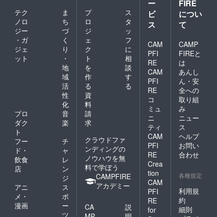
ー
FIRE
から始
ださ
テク
ま
プ
ス
ビ
につい
まるID
い。
ノロ
ち
ロ
タ
とメッ
ス
て
セージ
ジー
づ
ジ
ッ
（１２
・ガ
く
ェ
フ
CAM
CAMP
０文字
ジェ
り
ク
に
以内）
PFI
FIREと
ット
・
ト
相
を記入
RE
は
地
を
談
してく
CAM
あんし
ださ
域
作
す
PFI
ん・安
い。 ┗
活
る
る
RE
全への
スペ
性
資
シャル
コ
取り組
化
料
サンク
ミュ
み
プロ
音
請
スはご
ニ
ニュー
希望者
ダク
楽
求
ティ
ス
様のみ
ト
CAM
ヘルプ
です。
クラウドファ
フー
チ
PFI
お問い
┗必ず
ンディングの
ド・
ャ
備考欄
RE
合わせ
ノウハウを無
飲食
レ
に掲載
Crea
料で学ぼう
店
ン
の『希
tion
各種規定
CAMPFIRE
望す
ジ
CAM
る、希
アカデミー
アニ
ス
利用規
PFI
望しな
メ・
ポ
い』の
約
RE
漫画
ー
CA
説
どちら
細則
for
ツ
かをご
MP
明