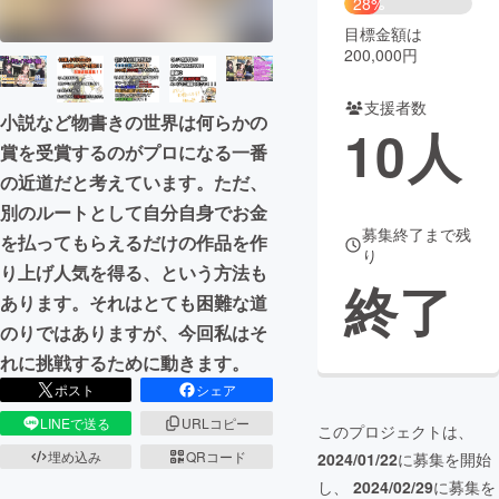
28%
目標金額は
まちづくり・地域活性化
200,000円
支援者数
CAMPFIRE for Social Good
CAMPFIRE Creation
小説など物書きの世界は何らかの
10
人
CAMPFIREふるさと納税
machi-ya
コミュニティ
賞を受賞するのがプロになる一番
の近道だと考えています。ただ、
別のルートとして自分自身でお金
募集終了まで残
を払ってもらえるだけの作品を作
り
り上げ人気を得る、という方法も
終了
あります。それはとても困難な道
のりではありますが、今回私はそ
れに挑戦するために動きます。
ポスト
シェア
LINEで送る
URLコピー
このプロジェクトは、
埋め込み
QRコード
2024/01/22
に募集を開始
し、
2024/02/29
に募集を