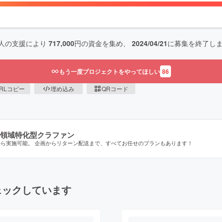
人の支援により
717,000
円の資金を集め、
2024/04/21
に募集を終了し
もう一度プロジェクトをやってほしい
86
RLコピー
埋め込み
QRコード
領域特化型クラファン
から実施可能。 企画からリターン配送まで、すべてお任せのプランもあります！
ェックしています