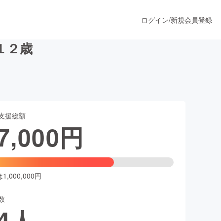
ログイン
/
新規会員登録
１２歳
うすぐ公開されます
支援総額
プロダクト
7,000
円
ファッション
スポーツ
,000,000円
数
ア
ソーシャルグッド
4
人