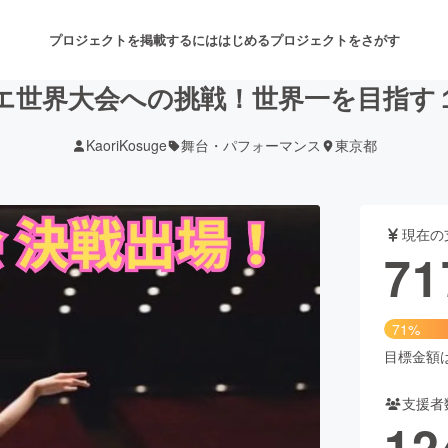
プロジェクトを掲載するには
はじめる
プロジェクトをさがす
エ世界大会への挑戦！世界一を目指す
KaoriKosuge
舞台・パフォーマンス
東京都
注目のリターン
注目の新着プロジェクト
募集終了が近いプロジェクト
も
現在の
音楽
舞台・パフォーマンス
71
ゲーム・サービス開発
フード・飲食店
71%
書籍・雑誌出版
アニメ・漫画
目標金額は1
支援者
チャレンジ
ビューティー・ヘルスケ
12