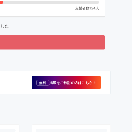
支援者数
124
人
ました
掲載をご検討の方はこちら
無料