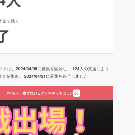
了まで残り
了
クトは、
2024/04/05
に募集を開始し、
124
人の支援により
資金を集め、
2024/04/21
に募集を終了しました
もう一度プロジェクトをやってほしい
86