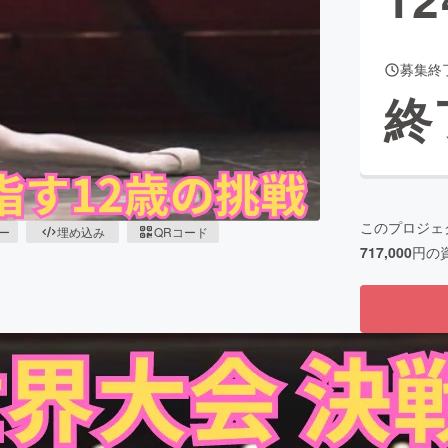
募集終
CAMPFIRE for Social Good
CAMPFIRE Creation
終
CAMPFIREふるさと納税
machi-ya
コミュニティ
このプロジェ
ピー
埋め込み
QRコード
717,000
円の