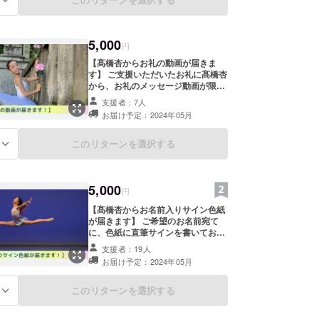
5,000
円
【髙橋杏からお礼の動画が届きま
す】 ご支援いただいたお礼に髙橋杏
から、お礼のメッセージ動画が限定
公開URLにて届きます。(1分以内)
支援者：7人
お名前を動画内で読み上げさせてい
お届け予定：2024年05月
ただきますので、備考欄にお名前と
読み方をご記入ください。 (原則一
年間 閲覧可能、15文字以内でご記
このリターンを選択する
る
入ください。公序良俗に反するもの
は不可とさせていただきます。) リ
ターン履行に殆ど経費がかからない
5,000
為、ご支援いただいた金額のほぼ全
円
てを活動費に充当させていただきま
【髙橋杏からお名前入りサイン色紙
す。
が届きます】 ご希望のお名前宛て
に、色紙に直筆サインを書いてお届
けします。 ✳︎備考欄にご希望のお宛
支援者：19人
名をご記入ください 15文字以内で
お届け予定：2024年05月
ご記入ください。公序良俗に反する
ものは不可とさせていただきます。
このリターンを選択する
る