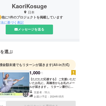
KaoriKosuge
日本
他に1件のプロジェクトを掲載しています
引法に基づく表記
メッセージを送る
を選ぶ
標金額未達でもリターンが届きます
(All-in方式)
1,000
円
【ただただ応援する】 ご支援いただ
いたお礼に、髙橋杏からお礼のメー
ルが届きます 。 リターン履行に殆
ど経費がかからない為、ご支援いた
支援者：53人
だいた金額のほぼ全てを活動費に充
お届け予定：2024年05月
当させていただきます。
このリターンを選択する
る