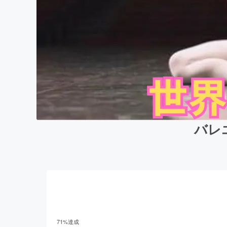
バレ
71
%達成