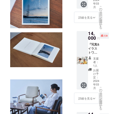
様まで
で目に
ダーサ
年03
ご参加
する
イズ】
こ
月
いただ
「水」
の
横128㎜
リ
けま
と向き
タ
×縦182
ー
す。）
合い、
ン
㎜
詳細を見る
を
【日
何げな
選
【日付
択
時】
い日常
す
期間】
る
2024年
を新し
2024年
14,
4月6日
い視点
4月～
残り9
（土）
000
で見る
2025年
円
10時30
ことを
3月 ・
『写真&
分～12
通じ
グラス
イラス
時30分
て、少
ジャグ
トワー
「作品
しずつ
ライト
ク
はどう
ココロ
ブルー
支援
ショッ
やって
に潤い
（マク
者：
プ』参
制作し
を取り
1人
ストラ
加券：2
ている
戻して
プロ
お届
回目（1
んです
いきま
け予
カート
枚で2名
か？」
定：
す。 <
リッジ1
様まで
2024
最近、
セット
個付
年03
ご参加
そんな
内容>
き）：1
こ
月
いただ
声を聞
の
・『オ
個
リ
けま
くこと
タ
リジナ
【サイ
ー
す。）
が増え
ン
ル絵
詳細を見る
ズ】横
を
【日
てきま
選
本』：1
260㎜x
択
時】
したの
す
点
幅170㎜
る
2024年
で、
【冊子
x高さ
4月6日