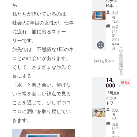
ジナル
作にも
ち」
絵本』
取り組
私たち
みまし
私たちが描いているのは、
支援
が描い
た。 仕
者：
ている
事の合
12人
社会人2年目の女性が、仕事
のは、
間に、
お届
社会人2
に疲れ、旅に出るストー
あるい
け予
年目の
は
定：
リーです。
女性
2024
ティー
年04
が、仕
タイム
こ
旅先では、不思議な1匹のネ
月
事に疲
に、 息
の
リ
れ、旅
を抜く
タ
コとの出会いがあります。
ー
に出る
ひとと
ン
詳細を見る
を
ストー
きをお
選
そして、さまざまな旅先で
択
リーで
届けで
す
る
す。 旅
きたら
目にする
14,
先で
何より
残り6
「水」と向き合い、何げな
は、不
000
です。
円
思議な1
<セット
い日常を新しい視点で見る
『写真&
匹のネ
内容>
イラス
コとの
・『オ
ことを通じて、少しずつコ
トワー
出会い
リジナ
ク
があり
ル卓上
支援
コロに潤いを取り戻してい
ショッ
ます。
カレン
者：
プ』参
そし
ダー』
4人
きます。
加券：1
て、さ
：1点
お届
回目（1
まざま
【カ
け予
枚で2名
な旅先
定：
レン
2024