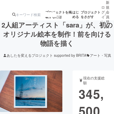
新
ロ
規
グ
会
プロジェクトを掲
はじ
プロジェクト
/
載するには
める
をさがす
イ
員
ン
登
2人組アーティスト「sara」が、初の
録
オリジナル絵本を制作！前を向ける
物語を描く
人気のプロ
注目のリ
注目の新着プロ
募集終了が近いプ
もうすぐ公開
ジェクト
ターン
ジェクト
ロジェクト
されます
あしたを変えるプロジェクト supported by BRITA
アート・写真
アート・写真
音楽
現在の支援総
テクノロジー・ガジェット
ゲーム・サ
額
345,
映像・映画
書籍・雑誌
500
ビジネス・起業
チャレンジ