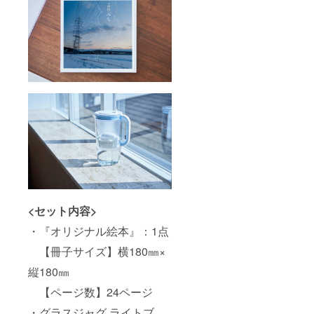
<セット内容>
・『オリジナル絵本』：1点
【冊子サイズ】横180㎜×
縦180㎜
【ページ数】24ページ
・グラスジャグ ライトブ