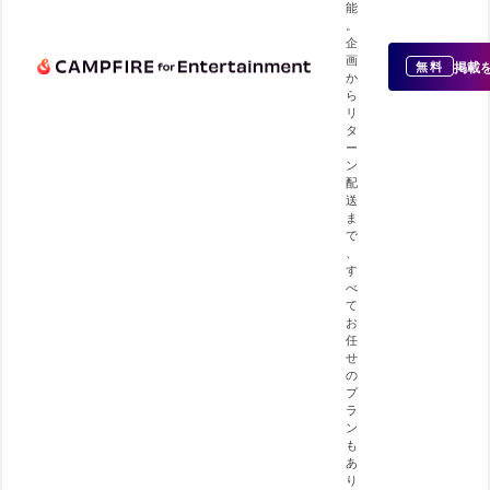
能
。
企
画
掲載
無料
か
ら
リ
タ
ー
ン
配
送
ま
で
、
す
べ
て
お
任
せ
の
プ
ラ
ン
も
あ
り