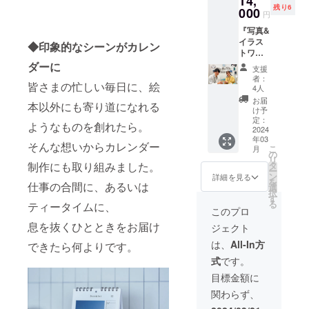
14,
ワーク
サイ
310㎜
残り6
（土）
000
ショッ
ズ】横
円
11時30
プを開
180㎜×
『写真&
分～13
催する
縦180㎜
イラス
時30分
ことに
◆印象的なシーンがカレン
トワー
「作品
しまし
【ペー
ク
はどう
ダーに
た。 ぜ
ジ数】
支援
ショッ
やって
ひ皆さ
24ペー
者：
皆さまの忙しい毎日に、絵
プ』参
制作し
まに
4人
ジ ・グ
加券：3
ている
も、楽
ラス
お届
本以外にも寄り道になれる
回目（1
んです
しみな
け予
ジャグ
枚で2名
か？」
定：
がら作
ライト
ようなものを創れたら。
様まで
2024
最近、
品を
ブルー
年03
ご参加
そんな
創って
（マク
そんな想いからカレンダー
こ
月
いただ
声を聞
の
いただ
ストラ
リ
けま
くこと
タ
制作にも取り組みました。
けたら
プロ
ー
す。）
が増え
ン
と思い
詳細を見る
カート
を
【日
仕事の合間に、あるいは
てきま
選
ます。
リッジ1
択
時】
したの
す
<セット
個付
る
ティータイムに、
2024年
で、
内容>
このプロ
き）：1
4月6日
ワーク
・『写
個
息を抜くひとときをお届け
ジェクト
（土）
ショッ
真&イラ
【サイ
14時30
プを開
スト
は、
All-In方
ズ】横
できたら何よりです。
分～16
催する
ワーク
260㎜x
式
です。
時30分
ことに
ショッ
幅170㎜
「作品
しまし
プ』：1
目標金額に
x高さ
はどう
た。 ぜ
回 【日
310㎜
関わらず、
やって
ひ皆さ
時】
制作し
まに