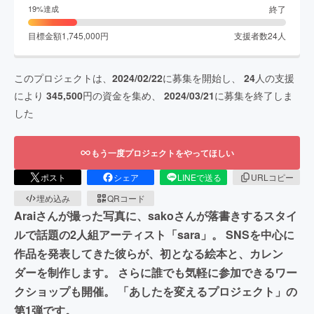
終了
19
%達成
目標金額
1,745,000
円
支援者数
24
人
このプロジェクトは、
2024/02/22
に募集を開始し、
24
人の支援
により
345,500
円の資金を集め、
2024/03/21
に募集を終了しま
した
もう一度プロジェクトをやってほしい
ポスト
シェア
LINEで送る
URLコピー
埋め込み
QRコード
Araiさんが撮った写真に、sakoさんが落書きするスタイ
ルで話題の2人組アーティスト「sara」。 SNSを中心に
作品を発表してきた彼らが、初となる絵本と、カレン
ダーを制作します。 さらに誰でも気軽に参加できるワー
クショップも開催。 「あしたを変えるプロジェクト」の
第1弾です。