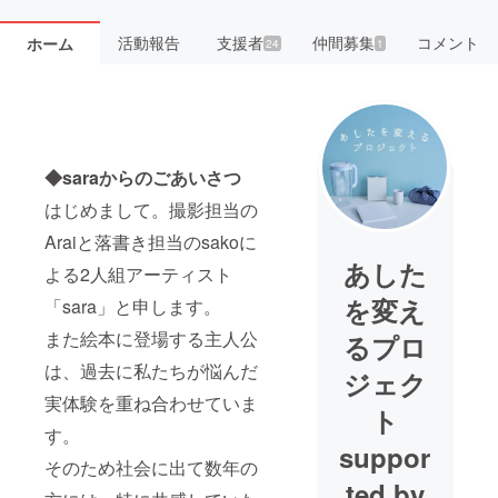
活動報告
支援者
仲間募集
コメント
ホーム
24
1
◆saraからのごあいさつ
はじめまして。撮影担当の
Araiと落書き担当のsakoに
あした
よる2人組アーティスト
を変え
「sara」と申します。
また絵本に登場する主人公
るプロ
は、過去に私たちが悩んだ
ジェク
実体験を重ね合わせていま
ト
す。
suppor
そのため社会に出て数年の
ted by