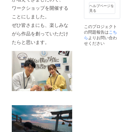
のカメ
ます。
【場
ラでも
ヘルプページを
ワークショップを開催する
<セット
所】二
体験可
見る
内容>
子玉川
能で
ことにしました。
・『写
蔦屋家
す。 1
真&イラ
電 2F
カメラ
ぜひ皆さまにも、楽しみな
このプロジェクト
スト
EVENT
の基礎
の問題報告は
こち
ワーク
SPACE
がら作品を創っていただけ
設定～
ショッ
ら
よりお問い合わ
【体験
屋外撮
たらと思います。
プ』：1
内容】
影方法
せください
回 【日
初心者
2 写真
時】
でも気
を撮影
2024年
軽に楽
しよう
4月6日
しめる
３撮
（土）
カメラ
影した
14時30
撮影と
写真に
分～16
イラス
絵を描
時30分
ト制作
こう ・
【講座
の体験
グラス
時間】
※スマホ
ジャグ
約120分
のカメ
ライト
【場
ラでも
ブルー
所】二
体験可
（マク
子玉川
能で
ストラ
蔦屋家
す。 1
プロ
電 2F
カメラ
カート
EVENT
の基礎
リッジ1
SPACE
設定～
個付
【体験
屋外撮