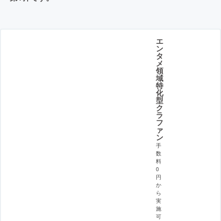
エ
ン
タ
メ
領
域
特
化
型
ク
ラ
フ
ァ
ン
手
数
料
0
円
か
ら
実
施
可