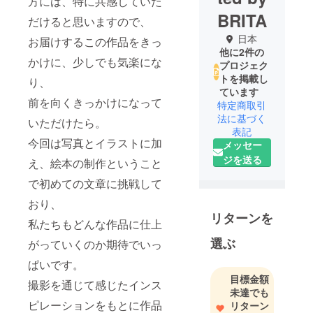
方には、特に共感していた
BRITA
だけると思いますので、
日本
お届けするこの作品をきっ
他に2件の
かけに、少しでも気楽にな
プロジェク
トを掲載し
り、
ています
前を向くきっかけになって
特定商取引
法に基づく
いただけたら。
表記
今回は写真とイラストに加
メッセー
ジを送る
え、絵本の制作ということ
で初めての文章に挑戦して
おり、
リターンを
私たちもどんな作品に仕上
選ぶ
がっていくのか期待でいっ
ぱいです。
目標金額
撮影を通じて感じたインス
未達でも
ピレーションをもとに作品
リターン