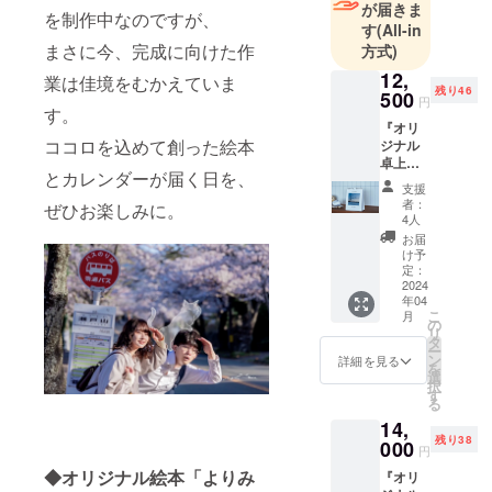
が届きま
を制作中なのですが、
す
(All-in
まさに今、完成に向けた作
方式)
12,
業は佳境をむかえていま
残り46
500
円
す。
『オリ
ココロを込めて創った絵本
ジナル
卓上カ
とカレンダーが届く日を、
レン
支援
ダー』
者：
ぜひお楽しみに。
皆さま
4人
の忙し
お届
い毎日
け予
に、絵
定：
本以外
2024
年04
にも寄
こ
月
り道に
の
リ
なれる
タ
ー
ような
ン
詳細を見る
を
ものを
選
択
創れた
す
る
ら。 そ
14,
んな想
残り38
いから
000
円
カレン
◆オリジナル絵本「よりみ
『オリ
ダー制