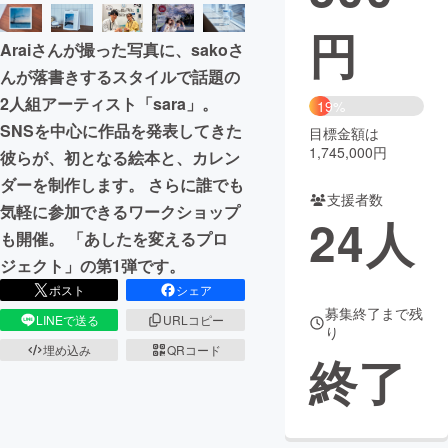
円
まちづくり・地域活性化
Araiさんが撮った写真に、sakoさ
んが落書きするスタイルで話題の
CAMPFIRE for Social Good
CAMPFIRE Creation
2人組アーティスト「sara」。
19%
CAMPFIREふるさと納税
machi-ya
コミュニティ
SNSを中心に作品を発表してきた
目標金額は
1,745,000円
彼らが、初となる絵本と、カレン
ダーを制作します。 さらに誰でも
支援者数
気軽に参加できるワークショップ
24
人
も開催。 「あしたを変えるプロ
ジェクト」の第1弾です。
ポスト
シェア
募集終了まで残
LINEで送る
URLコピー
り
埋め込み
QRコード
終了