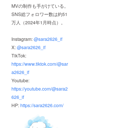
こう ・
MVの制作も手がけている。
グラス
ジャグ
SNS総フォロワー数は約51
ライト
万人（2024年1月時点）。
ブルー
（マク
ストラ
プロ
Instagram:
@sara2626_if
カート
リッジ1
X:
@sara2626_if
個付
き）：1
TikTok:
個
【サイ
https://www.tiktok.com/@sar
ズ】横
a2626_if
260㎜x
幅170㎜
Youtube:
x高さ
310㎜
https://youtube.com/@sara2
626_if
HP:
https://sara2626.com/