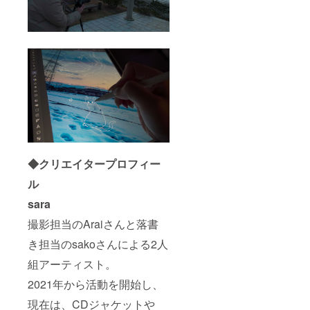
き）：1
内容】
影方法
個
初心者
2 写真
【サイ
でも気
を撮影
ズ】横
軽に楽
しよう
260㎜x
しめる
３ 撮
幅170㎜
カメラ
影した
x高さ
撮影と
写真に
310㎜
イラス
絵を描
ト制作
こう ・
の体験
グラス
※スマホ
ジャグ
のカメ
ライト
ラでも
ブルー
体験可
（マク
◆クリエイタープロフィー
能で
ストラ
す。 1
プロ
ル
カメラ
カート
の基礎
リッジ1
sara
設定～
個付
屋外撮
き）：1
撮影担当のAraiさんと落書
影方法
個
2 写真
き担当のsakoさんによる2人
【サイ
を撮影
ズ】横
組アーティスト。
しよう
260㎜x
3 撮
幅170㎜
2021年から活動を開始し、
影した
x高さ
写真に
310㎜
現在は、CDジャケットや
絵を描