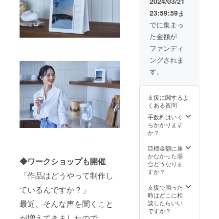
2024年
2024/03/21
ている
も、楽
4月6日
23:59:59
ま
んです
しみな
（土）
か？」
がら作
10時30
でに集まっ
最近、
品を
分～12
た金額が
そんな
創って
時30分
声を聞
いただ
【講座
ファンディ
くこと
けたら
時間】
ングされま
が増え
と思い
約120分
てきま
ます。
【場
す。
したの
<セット
所】二
で、
内容>
子玉川
ワーク
・『写
蔦屋家
支援に関するよ
ショッ
真&イラ
電 2F
くある質問
プを開
スト
EVENT
催する
ワーク
手数料はいく
SPACE
ことに
ショッ
らかかります
【体験
しまし
プ』：1
か？
内容】
た。 ぜ
回 【日
初心者
ひ皆さ
時】
目標金額に届
でも気
まに
2024年
かなかった場
軽に楽
◆ワークショップも開催
も、楽
4月6日
合どうなりま
しめる
しみな
（土）
すか？
カメラ
「作品はどうやって制作し
がら作
11時30
撮影と
品を
分～13
支援で困った
イラス
ているんですか？」
創って
時30分
時はどこに相
ト制作
いただ
最近、そんな声を聞くこと
【講座
談したらいい
の体験
けたら
時間】
ですか？
※スマホ
が増えてきましたので、
と思い
約120分