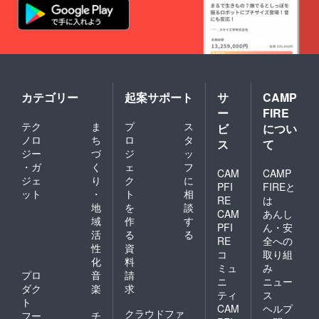
カテゴリー
起案サポート
サ
CAMP
ー
FIRE
テク
ま
プ
ス
ビ
につい
ノロ
ち
ロ
タ
ス
て
ジー
づ
ジ
ッ
・ガ
く
ェ
フ
CAM
CAMP
ジェ
り
ク
に
PFI
FIREと
ット
・
ト
相
RE
は
地
を
談
CAM
あんし
域
作
す
PFI
ん・安
活
る
る
RE
全への
性
資
コ
取り組
化
料
ミュ
み
プロ
音
請
ニ
ニュー
ダク
楽
求
ティ
ス
ト
CAM
ヘルプ
クラウドファ
フー
チ