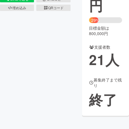
円
埋め込み
QRコード
まちづくり・地域活性化
29%
目標金額は
CAMPFIRE for Social Good
CAMPFIRE Creation
800,000円
CAMPFIREふるさと納税
machi-ya
コミュニティ
支援者数
21
人
募集終了まで残
り
終了