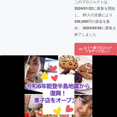
このプロジェクトは、
2024/01/22
に募集を開始
し、
21
人の支援により
236,000
円の資金を集
め、
2024/03/26
に募集を
終了しました
もう一度プロジェク
トをやってほしい