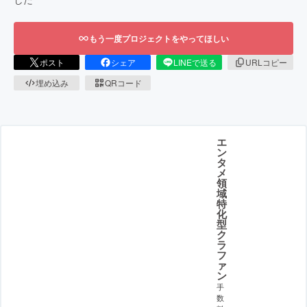
もう一度プロジェクトをやってほしい
ポスト
シェア
LINEで送る
URLコピー
埋め込み
QRコード
エ
ン
タ
メ
領
域
特
化
型
ク
ラ
フ
ァ
ン
手
数