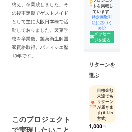
プロジェク
終え、卒業致しました。そ
トを掲載し
ています
の後不定期でゲストメイド
特定商取引
として主に大阪日本橋で活
法に基づく
表記
動しておりました。製菓学
メッセー
校を卒業後、製菓衛生師国
ジを送る
家資格取得。パティシエ歴
13年です。
リターンを
選ぶ
目標金額
未達でも
リターン
が届きま
す
(All-in
このプロジェクト
方式)
1,000
円
で実現したいこと