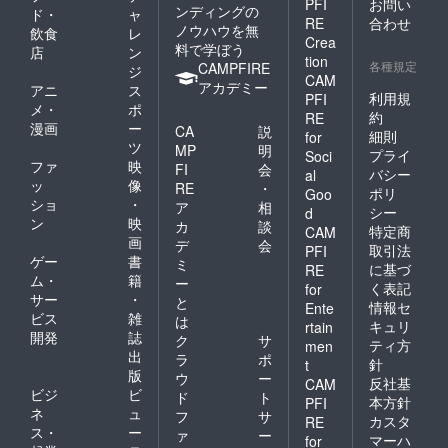
PFI
お問い
ンディングの
ド・
ャ
RE
合わせ
ノウハウを無
飲食
レ
Crea
料で学ぼう
店
ン
tion
各種規定
CAMPFIRE
ジ
CAM
アカデミー
アニ
ス
利用規
PFI
メ・
ポ
約
RE
漫画
ー
CA
説
細則
for
ツ
MP
明
プライ
Soci
ファ
映
FI
会
バシー
al
ッ
像
RE
・
ポリ
Goo
ショ
・
ア
相
シー
d
ン
映
カ
談
特定商
CAM
画
デ
会
取引法
PFI
ゲー
書
ミ
に基づ
RE
ム・
籍
ー
く表記
for
サー
・
と
情報セ
Ente
ビス
雑
は
キュリ
rtain
開発
誌
ク
サ
ティ方
men
出
ラ
ポ
針
t
版
ウ
ー
反社基
CAM
ビジ
ビ
ド
ト
本方針
PFI
ネ
ュ
フ
サ
カスタ
RE
ス・
ー
ァ
ー
マーハ
for