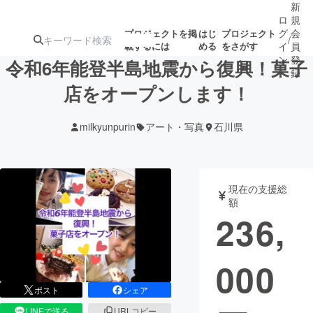
新
ロ
規
グ
会
プロジェクトを掲
はじ
プロジェクト
/
載するには
める
をさがす
イ
員
ン
登
令和6年能登半島地震から復興！菓子
録
店をオープンします！
人気のプロ
注目のリ
注目の新着プロ
募集終了が近いプ
もうすぐ公開
milkyunpurin
アート・写真
石川県
ジェクト
ターン
ジェクト
ロジェクト
されます
アート・写真
音楽
現在の支援総
額
236,
テクノロジー・ガジェット
ゲーム・サ
000
映像・映画
書籍・雑誌
ポスト
シェア
ビジネス・起業
チャレンジ
LINEで送る
URLコピー