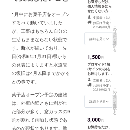
お気持ちだけ、
個人情報を知ら
せたくない方は
1月中にお菓子店をオープン
こちらからよろ
支援者：3人
しくお願いしま
するべく動いていました
お届け予定：
す。メッセージ
こ
2024年03月
の
でお礼を送らせ
が、工事はもちろん自分の
リ
タ
て頂きます。 備
ー
ン
生活もままならない状態で
考欄にてハンド
詳細を見る
を
選
ルネーム等ご記
択
す。断水が続いており、先
す
入お願い申し上
る
げます
日(令和6年1月21日)県から
1,500
円
の発表によりますと水道管
ブロマイド1枚
(サインのみ)を
の復旧は4月以降までかかる
お届けします。
お名前の記入は
支援者：2人
との事です。
ございません。
お届け予定：
こ
2024年03月
の
菓子店オープン予定の建物
リ
タ
ー
ン
詳細を見る
は、外壁内壁ともに剥がれ
を
選
択
す
た部分が多く、窓ガラスの9
る
3,000
割が割れて雨晒し状態であ
円
お気持ちだけ、
るのが現状であります。準