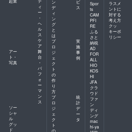
起業
テ
ン
ビ
ラスメ
Spor
ィ
デ
ス
ントに
ts
ー
ィ
対する
CAM
・
ン
考え方
PFI
ヘ
グ
クッ
RE
ル
と
キーポ
ふる
ス
は
リシー
さと
ケ
プ
実
納税
ア
ロ
施
AD
アー
舞
ジ
事
FOR
ト・
台
ェ
例
ALL
写真
・
ク
HIO
パ
ト
KOS
フ
の
HI
ォ
作
JFA
ー
り
クラ
マ
方
ウド
ン
プ
統
ファ
ス
ロ
計
ン
ソー
ジ
デ
ディ
シャ
ェ
ー
ング
ル
ク
タ
mac
グッ
ト
hi-ya
ド
の