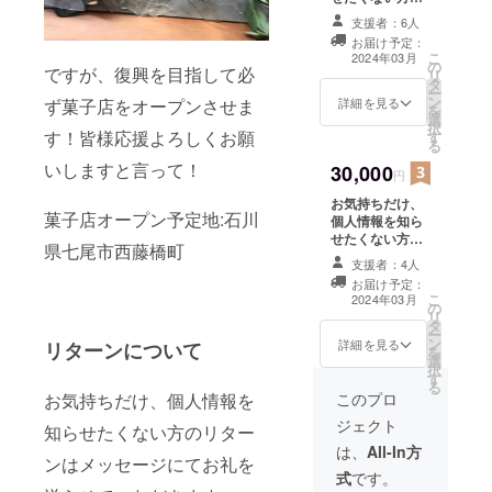
こちらからよろ
支援者：6人
しくお願いしま
お届け予定：
す。メッセージ
こ
2024年03月
の
でお礼と撮り下
ですが、復興を目指して必
リ
タ
ろし写真(2枚と
ー
ン
猫写真)を送らせ
詳細を見る
ず菓子店をオープンさせま
を
選
て頂きます。 備
択
す！皆様応援よろしくお願
す
考欄にてハンド
る
ルネーム等ご記
いしますと言って！
30,000
入お願い申し上
円
げます
お気持ちだけ、
菓子店オープン予定地:石川
個人情報を知ら
せたくない方は
県七尾市西藤橋町
こちらからよろ
支援者：4人
しくお願いしま
お届け予定：
す。メッセージ
こ
2024年03月
の
でお礼と撮り下
リ
タ
ろし写真(3枚の
ー
ン
猫写真)を送らせ
詳細を見る
リターンについて
を
選
て頂きます。 備
択
す
考欄にてハンド
る
ルネーム等ご記
お気持ちだけ、個人情報を
このプロ
入お願い申し上
ジェクト
知らせたくない方のリター
げます
は、
All-In方
ンはメッセージにてお礼を
式
です。