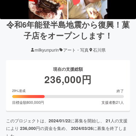
令和6年能登半島地震から復興！菓
子店をオープンします！
milkyunpurin
アート・写真
石川県
現在の支援総額
236,000
円
終了
29
%達成
目標金額
800,000
円
支援者数
21
人
このプロジェクトは、
2024/01/22
に募集を開始し、
21
人の支援
により
236,000
円の資金を集め、
2024/03/26
に募集を終了しま
した