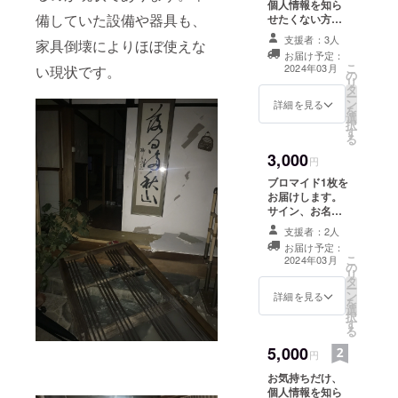
個人情報を知ら
備していた設備や器具も、
せたくない方は
こちらからよろ
支援者：3人
家具倒壊によりほぼ使えな
しくお願いしま
お届け予定：
す。メッセージ
こ
2024年03月
い現状です。
の
でお礼と撮り下
リ
タ
ろし写真(1枚)を
ー
ン
送らせて頂きま
詳細を見る
を
選
す。 備考欄にて
択
す
ハンドルネーム
る
等ご記入お願い
3,000
申し上げます
円
ブロマイド1枚を
お届けします。
サイン、お名
前、メッセージ
支援者：2人
付きです！ 備考
お届け予定：
欄にてハンドル
こ
2024年03月
の
ネーム等ご記入
リ
タ
お願い致しま
ー
ン
す。
詳細を見る
を
選
択
す
る
5,000
円
お気持ちだけ、
個人情報を知ら