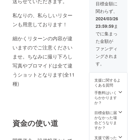
送らせていただきます。
目標金額に
関わらず、
私なりの、私らしいリター
2024/03/26
ンも用意しております！
23:59:59
ま
でに集まっ
細かくリターンの内容が違
た金額が
いますのでご注意ください
ファンディ
ませ。ちなみに撮り下ろし
ングされま
す。
写真やブロマイドは全て違
うショットとなります(全11
支援に関するよ
種)
くある質問
手数料はいく
らかかります
か？
目標金額に届
かなかった場
資金の使い道
合どうなりま
すか？
支援で困った