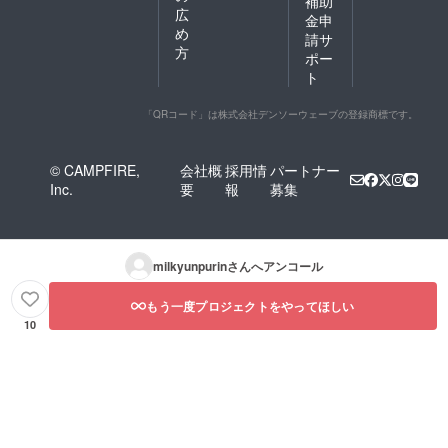
補助
広
金申
め
請サ
方
ポー
ト
「QRコード」は株式会社デンソーウェーブの登録商標です。
© CAMPFIRE,
会社概
採用情
パートナー
Inc.
要
報
募集
milkyunpurin
さんへアンコール
もう一度プロジェクトをやってほしい
10