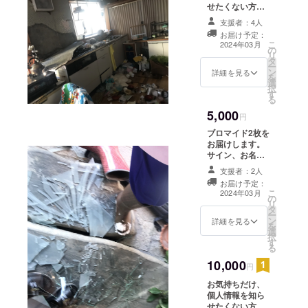
せたくない方は
こちらからよろ
支援者：4人
しくお願いしま
お届け予定：
す。メッセージ
こ
2024年03月
の
でお礼と撮り下
リ
タ
ろし写真(2枚)を
ー
ン
送らせて頂きま
詳細を見る
を
選
す。 備考欄にて
択
す
ハンドルネーム
る
等ご記入お願い
5,000
申し上げます
円
ブロマイド2枚を
お届けします。
サイン、お名
前、メッセージ
支援者：2人
付きです！ 備考
お届け予定：
欄にてハンドル
こ
2024年03月
の
ネーム等ご記入
リ
タ
お願い致しま
ー
ン
す。
詳細を見る
を
選
択
す
る
10,000
円
お気持ちだけ、
個人情報を知ら
せたくない方は