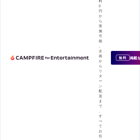
料
0
円
か
ら
実
施
可
能
。
企
画
掲載
無料
か
ら
リ
タ
ー
ン
配
送
ま
で
、
す
べ
て
お
任