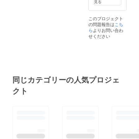
見る
のサイ
ズも必
ず備考
欄にご
このプロジェクト
記入く
の問題報告は
こち
ださ
ら
よりお問い合わ
い。
せください
同じカテゴリーの人気プロジェ
クト