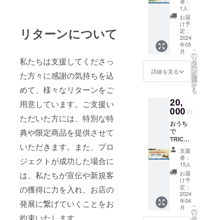
に関し
者：
ン プロ
ます。
てまし
1人
ジェク
ご期待
ては 出
お届
ト参加
くださ
来上が
け予
リターンについて
の感謝
い。
定：
り次第
を込め
2024
「原材
公開い
年05
て、オ
料及び
たしま
こ
月
リジナ
添加物
の
す。 返
リ
私たちは支援してくださっ
ルグッ
等の食
タ
礼品は
ー
ズに御
品表示
ン
クラウ
詳細を見る
た方々に感謝の気持ちを込
を
芳名記
はお届
選
ドファ
択
載いた
け商品
す
ンディ
めて、様々なリターンをご
る
します
のラベ
ング終
20,
（企業
ルに表
用意しています。ご支援い
了後制
名や通
000
記され
作し、
円
称OK) 4
ただいた方には、特別な特
ます。
郵送に
おうち
種のプ
商品開
てお届
典や限定商品を提供させて
で
ランか
封前に
けしま
TRICO
らお選
は必ず
す。 ま
いただきます。また、プロ
プラン
びいた
お届け
た、ご
支援
2種のプ
だけま
のリ
来店の
者：
ジェクトが成功した場合に
ランか
す。 ・
ターン
15人
際にお
らお選
御芳名
に貼付
持ちい
お届
は、私たちが宣伝や新規客
びいた
入てぬ
された
け予
ただけ
だけま
ぐい×2
定：
の獲得に力を入れ、お店の
ラベル
ると、
す。 ・
2024
・お食
や注意
トッピ
年04
冷凍カ
発展に繋げていくことをお
事券
書きを
ングの
こ
月
レー
5,000円
の
ご確認
オマケ
リ
約束いたします。
（250g
分 救世
タ
くださ