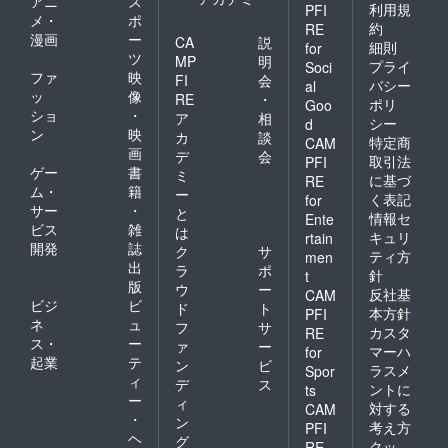
アニ
ス
利用規
PFI
メ・
ポ
約
RE
漫画
ー
CA
説
細則
for
ツ
MP
明
プライ
Soci
ファ
映
FI
会
バシー
al
ッ
像
RE
・
ポリ
Goo
ショ
・
ア
相
シー
d
ン
映
カ
談
特定商
CAM
画
デ
会
取引法
PFI
ゲー
書
ミ
に基づ
RE
ム・
籍
ー
く表記
for
サー
・
と
情報セ
Ente
ビス
雑
は
キュリ
rtain
開発
誌
ク
サ
ティ方
men
出
ラ
ポ
針
t
版
ウ
ー
反社基
CAM
ビジ
ビ
ド
ト
本方針
PFI
ネ
ュ
フ
サ
カスタ
RE
ス・
ー
ァ
ー
マーハ
for
起業
テ
ン
ビ
ラスメ
Spor
ィ
デ
ス
ントに
ts
ー
ィ
対する
CAM
・
ン
考え方
PFI
ヘ
グ
クッ
RE