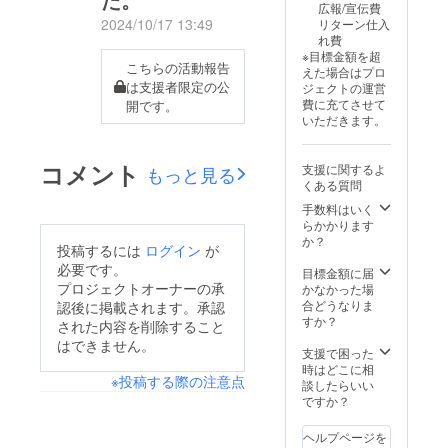
させて
広報/宣伝費
努めま
いただ
2024/10/17 13:49
リターン仕入
す。
き、記
れ費
メール
載サイ
※目標金額を超
のやり
こちらの活動報告
ズに関
えた場合はプロ
取り等
しまし
は支援者限定の公
ジェクトの運営
で内容
ては支
費に充てさせて
開です。
はより
援者様
いただきます。
良いも
の人数
のにし
に応じ
ます
て変わ
コメント
支援に関するよ
もっと見る
が、備
るもの
くある質問
考欄に
とさせ
てご要
手数料はいく
ていた
望をお
らかかります
だきま
聞かせ
か？
す。 ・
投稿するには
ログイン
が
くださ
支援
必要です。
い。
目標金額に届
時、必
プロジェクトオーナーの承
かなかった場
ず備考
合どうなりま
認後に掲載されます。承認
欄にご
すか？
された内容を削除すること
記載を
希望さ
はできません。
支援で困った
れるお
時はどこに相
名前を
※投稿する際の注意点
談したらいい
ご記入
ですか？
くださ
い。 ・
ヘルプページを
Tシャツ