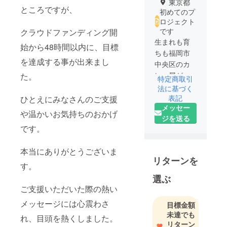
東京都
ところですが、
初めてのプ
ロジェクト
です
クラウドファンディング開
生まれも育
始から48時間以内に、目標
ちも福岡市
を達成する事が出来まし
中央区のカ
レー屋が
た。
特定商取引
上京して14
法に基づく
年目です。
表記
ひとえにみなさんのご支援
メッセー
ドロドロ濃
や温かいお気持ちのおかげ
ジを送る
いカレーを
です。
スープでの
ばしながら
本当にありがとうございま
食べて味変
リターンを
を楽しめる
す。
唯一無二の
選ぶ
カレーを
ご支援いただいた際の熱い
作ってま
メッセージには心震わさ
目標金額
す。
未達でも
れ、目頭を熱くしました。
リターン