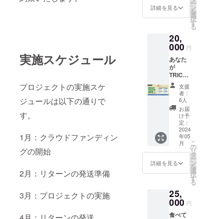
が増え
ー
）×6 ・
主様全
ン
い。」
詳細を見る
ます。
を
野菜
員の御
選
返礼品
・御芳
択
トッピ
芳名を
す
はクー
名の記
る
ング
プリン
ル便に
載方法
20,
×6+α ＋
トした
てお届
は文字
αにつき
000
てぬぐ
けしま
のみと
円
まして
い を制
す。 そ
実施スケジュール
させて
あなた
は決定
作いた
うざい
いただ
が
次第公
しま
製造業
き、記
TRICO
開させ
す。 デ
営業許
載サイ
の救世
ていた
ザイン
プロジェクトの実施スケ
可 5中
ズに関
支援
主プラ
だきま
に関し
健衞食
者：
しまし
ン プロ
す。ご
ジュールは以下の通りで
まして
6人
第28号
ては支
ジェク
期待く
は出来
令和5年
お届
援者様
す。
ト参加
ださ
上がり
け予
4月24
の人数
の感謝
い。
定：
次第公
日〜令
に応じ
を込め
2024
「原材
開いた
和12年4
て変わ
1月：クラウドファンディン
年05
て、オ
料及び
しま
月30日
るもの
こ
月
リジナ
添加物
の
す。 返
とさせ
グの開始
リ
ルグッ
等の食
タ
礼品は
ていた
ー
ズに御
品表示
ン
クラウ
詳細を見る
だきま
を
芳名記
はお届
選
ドファ
2月：リターンの発送準備
す。 ・
択
載いた
け商品
す
ンディ
支援
る
します
のラベ
ング終
時、必
25,
（企業
ルに表
3月：プロジェクトの実施
了後制
ず備考
名や通
000
記され
作し、
円
欄に掲
称OK）
ます。
郵送に
載を希
食べて
4種のプ
4月：リターンの発送
商品開
てお届