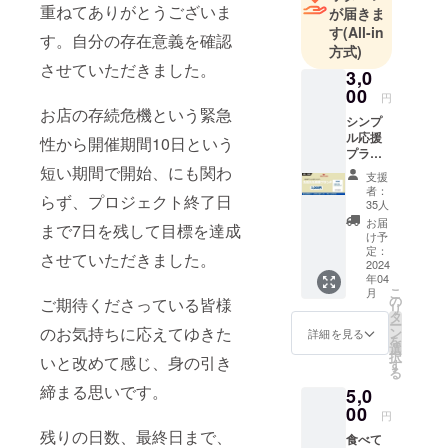
重ねてありがとうございま
が届きま
す
(All-in
す。自分の存在意義を確認
方式)
させていただきました。
3,0
00
円
お店の存続危機という緊急
シンプ
ル応援
性から開催期間10日という
プラン
・お礼
短い期間で開始、にも関わ
支援
のメッ
者：
らず、プロジェクト終了日
セー
35人
ジ。 ・
お届
まで7日を残して目標を達成
オリジ
け予
ナル
定：
させていただきました。
グッズ
2024
年04
（缶
こ
月
バッ
の
ご期待くださっている皆様
リ
ヂ）。
タ
ー
＊デザ
のお気持ちに応えてゆきた
ン
詳細を見る
を
イン作
選
択
いと改めて感じ、身の引き
成中に
す
る
つき、
締まる思いです。
5,0
上り次
第公開
00
円
させて
残りの日数、最終日まで、
食べて
いただ