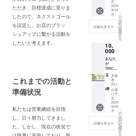
トで
定：
す。 ・
2024
ただき、目標達成に至りま
年04
感謝の
こ
月
したので、ネクストゴール
お手紙
の
リ
・店舗
タ
ー
を設定し、お店のブラッ
利用お
ン
詳細を見る
を
食事券
選
シュアップに繋がる活動を
択
・利用
す
る
可能期
したいと考えます。
10,
間は発
行から1
000
円
年で
あなた
す。
が
11,000
TRICO
分のチ
の救世
ケット
支援
主プラ
これまでの活動と
です。
者：
ン プロ
20人
ジェク
準備状況
お届
ト参加
け予
の感謝
定：
を込め
2024
年05
て、オ
私たちは営業継続を目指
こ
月
リジナ
の
リ
し、日々努力してきまし
ルグッ
タ
ー
ズに御
ン
詳細を見る
を
た。しかし、現在の状況で
芳名記
選
択
載いた
す
は限界に直面しており、新
る