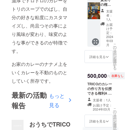
濃厚でドロドロのカレーを
ちんとお伝えい
たTシャ
用して
の権利
たします。 お一
ツ を制
ご来店
トリのスープでのばし、自
日程は
人様限定
作いた
支援
いただ
相談の
しま
者：
分の好きな粘度にカスタマ
きます
上、営
1人
す。デ
と、
業時間
ザイン
お届
イズし、尚且つその事によ
トッピ
の範囲
け予
に関し
ングの
内で 1
定：
り風味が変わり、味変のよ
まして
オマケ
日トリ
2024
は出来
が豪華
年03
コカ
うな事ができるのが特徴で
上がり
になり
こ
月
レーを
の
次第公
ます。
リ
す。
貸切
タ
開いた
・御芳
ー
り。
ン
詳細を見る
しま
名の記
を
パー
選
す。白
載方法
お家のカレーのナナメ上を
択
ティー
す
ボディ
は文字
る
などご
（プリ
いくカレーを不動のものと
のみと
自由に
500,000
ントス
円
在庫なし
させて
お使い
していく所存です。
ター
いただ
いただ
TRICOのカレー
00085
き、記
けま
の作り方を伝授
）2色刷
載サイ
最新の活動
す。 着
できる権利A ・
もっと
をイ
ズに関
席で25
当店といたしま
メージ
支援者：1人
しまし
名程度
しては、いまの
報告
見る
してお
ては支
お届け予定：
です。
ところ後継者は
り、サ
こ
2024年03月
援者様
立食だ
の
いません。 「こ
イズに
リ
の人数
と30名
タ
の味を途絶えさ
関して
ー
に応じ
程度に
ン
せるのはもった
詳細を見る
は対応
おうちでTRICO
を
て変わ
なりま
選
いない」という
できま
択
るもの
す。