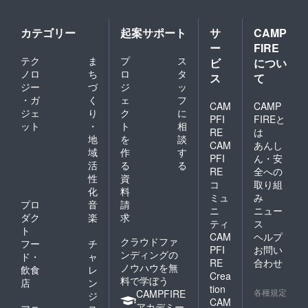
カテゴリー
起案サポート
サ
CAMP
ー
FIRE
テク
ま
プ
ス
ビ
につい
ノロ
ち
ロ
タ
ス
て
ジー
づ
ジ
ッ
・ガ
く
ェ
フ
CAM
CAMP
ジェ
り
ク
に
PFI
FIREと
ット
・
ト
相
RE
は
地
を
談
CAM
あんし
域
作
す
PFI
ん・安
活
る
る
RE
全への
性
資
コ
取り組
化
料
ミュ
み
プロ
音
請
ニ
ニュー
ダク
楽
求
ティ
ス
ト
CAM
ヘルプ
クラウドファ
フー
チ
PFI
お問い
ンディングの
ド・
ャ
RE
合わせ
ノウハウを無
飲食
レ
Crea
料で学ぼう
店
ン
tion
各種規定
CAMPFIRE
ジ
CAM
アカデミー