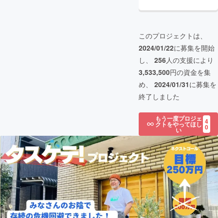
このプロジェクトは、
2024/01/22
に募集を開始
し、
256
人の支援により
3,533,500
円の資金を集
め、
2024/01/31
に募集を
終了しました
もう一度プロジェ
4
クトをやってほし
0
い