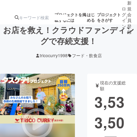
新
ロ
規
グ
会
プロジェクトを掲
はじ
プロジェクト
/
載するには
める
をさがす
イ
員
ン
登
お店を救え！クラウドファンディン
録
グで存続支援！
人気のプロ
注目のリ
注目の新着プロ
募集終了が近いプ
もうすぐ公開
tricocurry1998
フード・飲食店
ジェクト
ターン
ジェクト
ロジェクト
されます
アート・写真
音楽
現在の支援総
額
3,53
テクノロジー・ガジェット
ゲーム・サ
3,50
映像・映画
書籍・雑誌
ビジネス・起業
チャレンジ