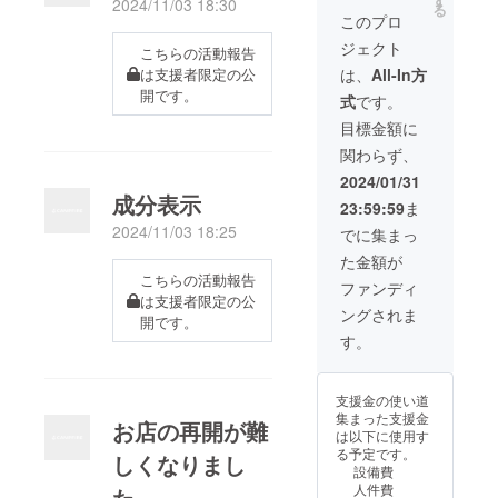
す
お声を沢山いた
2024/11/03 18:30
す。 返
る
とさせ
尚、ラ
だきます。 私は
このプロ
礼品は
ていた
イブな
まだまだ営業は
クラウ
だきま
ジェクト
こちらの活動報告
ど大き
続けていきます
ドファ
す。 ・
な音を
けれども、 「知
は支援者限定の公
は、
All-In方
ンディ
支援
出す催
りたい」「習い
開です。
ング終
時、必
式
です。
しに対
たい」という方
了後制
ず備考
応しか
が、もしいらっ
目標金額に
作し、
欄にご
ねます
しゃるのであれ
郵送に
記載を
関わらず、
のでご
ばお教えしよう
てお届
希望さ
了承く
と考えました。
2024/01/31
けしま
れるお
ださ
・対象は個人又
成分表示
す。 着
名前を
23:59:59
ま
い。 打
は個人経営をな
用して
ご記入
2024/11/03 18:25
ち合わ
さってるお店の
でに集まっ
ご来店
くださ
せの
方です。 ・話し
いただ
い。 ・
た金額が
上、満
合いで、場所、
きます
Tシャツ
こちらの活動報告
足いた
日時、やり方を
ファンディ
と、
のサイ
は支援者限定の公
だける
決めて 丁寧にお
トッピ
ズも必
ングされま
料理
開です。
教えします。 お
ングの
ず備考
（カ
一人様限定
す。
オマケ
欄にご
レーと
が豪華
記入く
サイド
になり
ださ
メ
ます。
支援金の使い道
い。
ニュー
・御芳
集まった支援金
お店の再開が難
）と、
名の記
は以下に使用す
お飲物
載方法
る予定です。
しくなりまし
をお出
は文字
設備費
しでき
のみと
人件費
た。
るよう