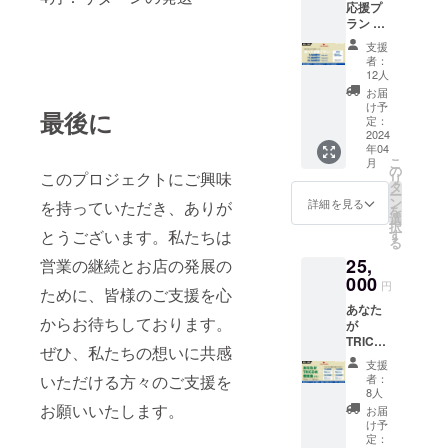
望され
応援プ
ランか
封前に
けしま
るお名
ラン 店
らお選
は必ず
す。 ま
前をご
舗でご
びいた
お届け
た、ご
支援
記入く
利用い
だけま
のリ
来店の
者：
ださ
ただけ
す。 ・
ターン
12人
際にお
い。
る飲食
御芳名
に貼付
持ちい
お届
チケッ
入Tシャ
された
け予
ただけ
最後に
トで
ツ×1 ・
定：
ラベル
ると、
す。 ・
2024
お食事
や注意
トッピ
年04
感謝の
券5,000
書きを
ングの
こ
月
お手紙
円分 救
の
ご確認
オマケ
このプロジェクトにご興味
リ
・店舗
世主様
タ
くださ
が増え
ー
利用お
全員の
ン
い。」
詳細を見る
を持っていただき、ありが
ます。
を
食事券
御芳名
選
返礼品
・御芳
択
・ご利
をプリ
とうございます。私たちは
す
はクー
名の記
る
用可能
ントし
ル便に
載方法
25,
営業の継続とお店の発展の
期間は
たTシャ
てお届
は文字
発行よ
000
ツ を制
けしま
のみと
円
ために、皆様のご支援を心
り1年で
作いた
す。 そ
させて
あなた
す
しま
うざい
いただ
からお待ちしております。
が
27,500
す。デ
製造業
き、記
TRICO
円分の
ザイン
営業許
載サイ
ぜひ、私たちの想いに共感
の救世
チケッ
に関し
可 5中
ズに関
支援
主プラ
トで
まして
いただける方々のご支援を
健衞食
者：
しては
ン プロ
す。
は出来
8人
第28号
支援者
ジェク
お願いいたします。
上がり
令和5年
お届
様の人
ト参加
次第公
け予
4月24
数に応
の感謝
定：
開いた
日〜令
じて変