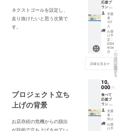
応援プ
きま
ラン 店
す。 ・
ネクストゴールを設定し、
舗でご
おひと
支援
利用い
りで複
走り抜けたいと思う次第で
者：
ただけ
数購入
107
る飲食
す。
が可能
人
チケッ
です。
お届
トで
・複数
け予
す。 ・
定：
購入の
2024
感謝の
場合も
年04
お手紙
お送り
こ
月
・店舗
の
する
リ
利用お
タ
メッ
ー
食事券
ン
セージ
詳細を見る
を
・ご利
選
は ひと
択
用可能
す
つとさ
る
期間は
せてい
10,
発行か
ただき
000
ら1年で
ます。
円
す。
・応援
プロジェクト立ち
食べて
5,500円
コメン
応援プ
分のチ
トも励
上げの背景
ラン 店
ケット
みにな
舗でご
です。
りま
支援
利用い
す。
者：
ただけ
50人
お店存続の危機からの脱出
る飲食
お届
チケッ
け予
が目的で立ち上げさせてい