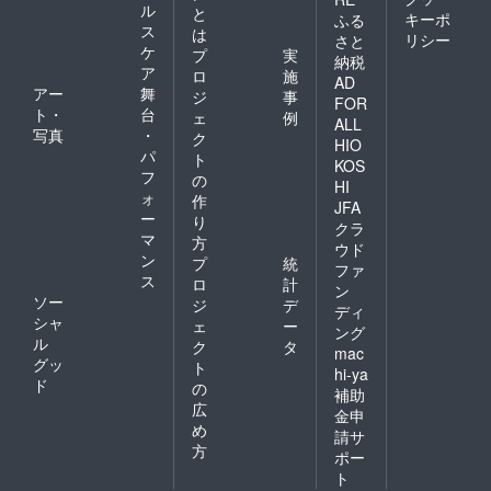
ル
と
キーポ
ふる
ス
は
リシー
さと
ケ
プ
実
納税
ア
ロ
施
AD
アー
舞
ジ
事
FOR
ト・
台
ェ
例
ALL
写真
・
ク
HIO
パ
ト
KOS
フ
の
HI
ォ
作
JFA
ー
り
クラ
マ
方
ウド
ン
プ
統
ファ
ス
ロ
計
ン
ソー
ジ
デ
ディ
シャ
ェ
ー
ング
ル
ク
タ
mac
グッ
ト
hi-ya
ド
の
補助
広
金申
め
請サ
方
ポー
ト