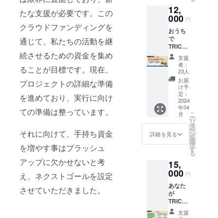
します
12,
（企業
たな支援が必要です。この
名や通
000
円
称OK）
クラウドファンディングを
おうち
4種のプ
で
ランか
通じて、私たちの活動を継
TRICO
らお選
続させるための資金を集め
プラン
びいた
支援
2種のプ
だけま
者：
ることが目標です。現在、
ランか
す。 ・
23人
らお選
御芳名
お届
プロジェクトの詳細な準備
びいた
入てぬ
け予
だけま
ぐい×1
定：
を進めており、実行に向け
す。 ・
2024
・お食
年04
冷凍カ
事券
ての準備は整っています。
こ
月
レー
5,000円
の
リ
（250g
分 救世
タ
ー
）×3 ・
それに向けて、手持ち資金
主様全
ン
詳細を見る
を
野菜
員の御
選
択
を増やす事はブラッシュ
トッピ
芳名を
す
る
ング
プリン
アップに欠かせないと考
15,
×3+α
トした
+αにつ
000
てぬぐ
円
え、ネクストゴールを設定
きまし
い を制
あなた
ては決
作いた
させていただきました。
が
定次第
しま
TRICO
公開さ
す。デ
の救世
せてい
ザイン
支援
主プラ
ただき