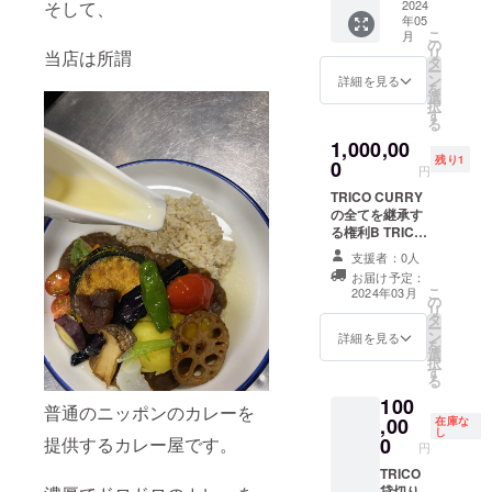
そして、
を込め
2024
しま
和12年4
わるも
年05
て、オ
す。白
月30日
のとさ
こ
月
リジナ
の
ボディ
せてい
リ
当店は所謂
ルグッ
タ
（プリ
ただき
ー
ズに御
ン
ントス
詳細を見る
ます。
を
芳名記
選
ター
・支援
択
載いた
す
00085
時、必
る
します
）に2色
ず備考
1,000,00
〔企業
刷をイ
欄にご
残り1
名や通
0
メージ
円
記載を
称OK〕
してお
希望さ
TRICO CURRY
4種のプ
り、サ
れるお
の全てを継承す
ランか
イズに
名前を
る権利B TRICO
らお選
関して
ご記入
のカレーの作り
びいた
は対応
支援者：0人
くださ
方を伝授できる
だけま
できま
お届け予定：
い。
権利Aに、プラ
す。 ・
す。 返
こ
2024年03月
の
ス全てのメ
御芳名
礼品は
リ
タ
ニューについて
入Tシャ
クラウ
ー
ン
作り方を伝授し
詳細を見る
ツ×2 ・
ドファ
を
選
ます。 TRICOの
お食事
ンディ
択
す
カレーの作り方
券7,500
ング終
る
伝授できる権利
円分 救
了後制
100
Aと同様の方法
普通のニッポンのカレーを
世主様
作し、
,00
在庫な
で行いたいと考
全員の
郵送に
し
提供するカレー屋です。
0
えております。
御芳名
円
てお届
回数はかかると
をプリ
けしま
TRICO
思いますが、き
ントし
す。 着
貸切り