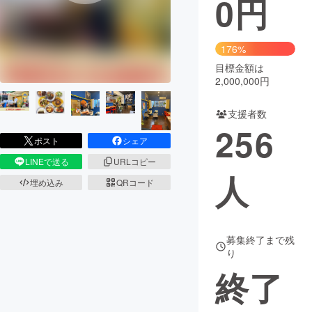
0
円
まちづくり・地域活性化
176%
目標金額は
CAMPFIRE for Social Good
CAMPFIRE Creation
2,000,000円
CAMPFIREふるさと納税
machi-ya
コミュニティ
支援者数
256
ポスト
シェア
LINEで送る
URLコピー
人
埋め込み
QRコード
募集終了まで残
り
終了