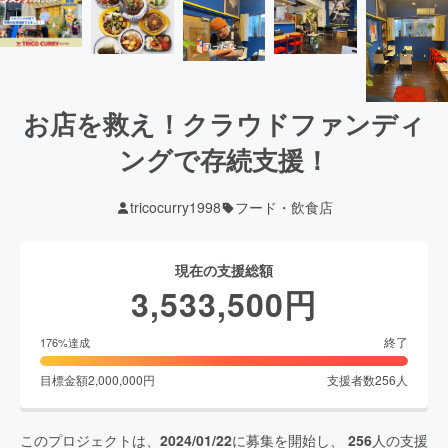
お店を救え！クラウドファンディ
ングで存続支援！
tricocurry1998
フード・飲食店
現在の支援総額
3,533,500
円
終了
176
%達成
目標金額
2,000,000
円
支援者数
256
人
このプロジェクトは、
2024/01/22
に募集を開始し、
256
人の支援